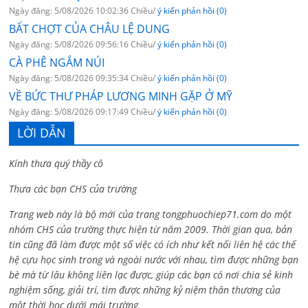
Ngày đăng: 5/08/2026 10:02:36 Chiều/
ý kiến phản hồi (0)
BẤT CHỢT CỦA CHÂU LỆ DUNG
Ngày đăng: 5/08/2026 09:56:16 Chiều/
ý kiến phản hồi (0)
CÀ PHÊ NGẮM NÚI
Ngày đăng: 5/08/2026 09:35:34 Chiều/
ý kiến phản hồi (0)
VỀ BỨC THƯ PHÁP LƯƠNG MINH GẶP Ở MỸ
Ngày đăng: 5/08/2026 09:17:49 Chiều/
ý kiến phản hồi (0)
LỜI DẪN
Kính thưa quý thầy cô
Thưa các bạn CHS của trường
Trang web này là bộ mới của trang tongphuochiep71.com do một
nhóm CHS của trường thực hiện từ năm 2009. Thời gian qua, bản
tin cũng đã làm được một số việc có ích như kết nối liên hệ các thế
hệ cựu học sinh trong và ngoài nước với nhau, tìm được những bạn
bè mà từ lâu không liên lạc được, giúp các bạn có nơi chia sẻ kinh
nghiệm sống, giải trí, tìm được những kỷ niệm thân thương của
một thời học dưới mái trường.