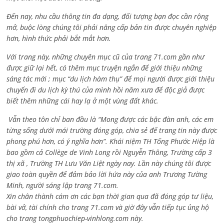
Đến nay, nhu cầu thông tin đa dạng, đối tượng bạn đọc cần rộng
mở, buộc lòng chúng tôi phải nâng cấp bản tin được chuyên nghiệp
hơn, hình thức phải bắt mắt hơn.
Với trang này, những chuyên mục cũ của trang 71.com gần như
được giữ lại hết, có thêm mục truyện ngắn để giới thiệu những
sáng tác mới ; mục “du lịch hàm thụ” để mọi người được giới thiệu
chuyến đi du lịch kỳ thú của mình hồi năm xưa để độc giả được
biết thêm những cái hay lạ ở một vùng đất khác.
Vẫn theo tôn chỉ ban đầu là “Mong được các bậc đàn anh, các em
từng sống dưới mái trường đóng góp, chia sẻ để trang tin này được
phong phú hơn, có ý nghĩa hơn”. Khái niệm TH Tống Phước Hiệp là
bao gồm cả
Collège de Vinh Long rồi Nguyễn Thông,
Trường cấp 3
thị xã , Trường TH Lưu Văn Liệt ngày nay. Lần này chúng tôi được
giao toàn quyền để đảm bảo lời hứa này của anh Trương Tường
Minh, người sáng lập trang 71.com.
Xin chân thành cám ơn các bạn thời gian qua đã đóng góp tư liệu,
bài vở, tài chính cho trang 71.com và giờ đây vẫn tiếp tục ủng hộ
cho trang tongphuochiep-vinhlong.com này.