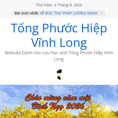
Thứ Năm, 6 Tháng 8, 2026
Bài mới nhất:
VỀ BỨC THƯ PHÁP LƯƠNG MINH
GẶP Ở MỸ
Tống Phước Hiệp
HỌC SỬ HỒI XƯA
MỘT ĐỜI ĐI QUA NHỮNG TRANG
SÁCH
Vĩnh Long
BẤT CHỢT CỦA CHÂU LỆ DUNG
CÀ PHÊ NGẮM NÚI
Website Dành cho cựu học sinh Tống Phước Hiệp Vĩnh
Long