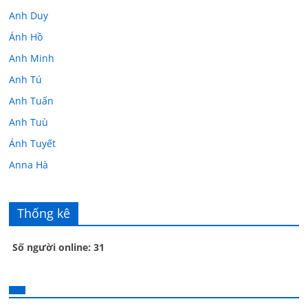
Anh Duy
Ánh Hồ
Anh Minh
Anh Tú
Anh Tuấn
Anh Tuù
Ánh Tuyết
Anna Hà
Anth Đoàn
Âu Tú Vân
Thống kê
Bác sĩ Hoa
Số người online: 31
Bác sĩ Stephen Mak
Bác Đạt
Bác Đạt