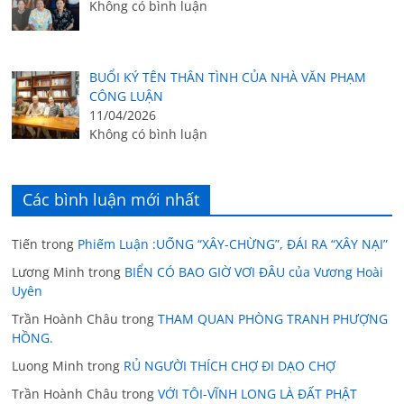
Không có bình luận
BUỔI KÝ TÊN THÂN TÌNH CỦA NHÀ VĂN PHẠM
CÔNG LUẬN
11/04/2026
Không có bình luận
Các bình luận mới nhất
Tiến
trong
Phiếm Luận :UỐNG “XÂY-CHỪNG”, ĐÁI RA “XÂY NẠI”
Lương Minh
trong
BIỂN CÓ BAO GIỜ VƠI ĐÂU của Vương Hoài
Uyên
Trần Hoành Châu
trong
THAM QUAN PHÒNG TRANH PHƯỢNG
HỒNG.
Luong Minh
trong
RỦ NGƯỜI THÍCH CHỢ ĐI DẠO CHỢ
Trần Hoành Châu
trong
VỚI TÔI-VĨNH LONG LÀ ĐẤT PHẬT