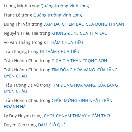
Luong Minh
trong
Quảng trường Vĩnh Long
Franc Lê
trong
Quảng trường Vĩnh Long
Dung Thị Vân
trong
DẶM DÀI CHIÊM BAO CỦA DUNG THỊ VÂN
Nguyễn Triệu Hải
trong
KHÔNG ĐỀ 13 CỦA THÁI LÃO
Võ Văn Thắng
trong
ĐI THĂM CHÙA TIÊU
Trần Phụng
trong
ĐI THĂM CHÙA TIÊU
Trần Hoành Châu
trong
DICH GIẢ THÂN TRỌNG SƠN
Trần Hoành Châu
trong
TÍM ĐỘNG HOA VÀNG. CỦA LÃNG
UYỂN CHÂU
Tiêu Tương Dạ Vũ
trong
TÍM ĐỘNG HOA VÀNG. CỦA LÃNG
UYỂN CHÂU
Trần Hoành Châu
trong
CHÚC MỪNG SINH NHẬT TRẦN
HOÀNH HÀ
Ly Duy Huynh
trong
CHOL CHNAM THMAY ở CẦN THƠ
Duyen Cao
trong
ĐÁM GIỖ QUÊ