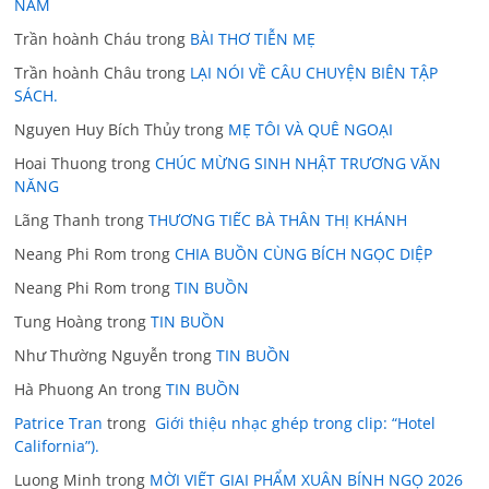
NĂM
Trần hoành Cháu
trong
BÀI THƠ TIỄN MẸ
Trần hoành Châu
trong
LẠI NÓI VỀ CÂU CHUYỆN BIÊN TẬP
SÁCH.
Nguyen Huy Bích Thủy
trong
MẸ TÔI VÀ QUÊ NGOẠI
Hoai Thuong
trong
CHÚC MỪNG SINH NHẬT TRƯƠNG VĂN
NĂNG
Lãng Thanh
trong
THƯƠNG TIẾC BÀ THÂN THỊ KHÁNH
Neang Phi Rom
trong
CHIA BUỒN CÙNG BÍCH NGỌC DIỆP
Neang Phi Rom
trong
TIN BUỒN
Tung Hoàng
trong
TIN BUỒN
Như Thường Nguyễn
trong
TIN BUỒN
Hà Phuong An
trong
TIN BUỒN
Patrice Tran
trong
Giới thiệu nhạc ghép trong clip: “Hotel
California”).
Luong Minh
trong
MỜI VIẾT GIAI PHẨM XUÂN BÍNH NGỌ 2026