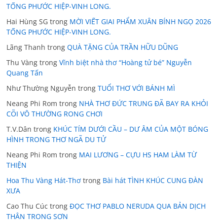
TỐNG PHƯỚC HIỆP-VINH LONG.
Hai Hùng SG
trong
MỜI VIẾT GIAI PHẨM XUÂN BÍNH NGỌ 2026
TỐNG PHƯỚC HIỆP-VINH LONG.
Lãng Thanh
trong
QUÀ TẶNG CỦA TRẦN HỮU DŨNG
Thu Vàng
trong
Vĩnh biệt nhà thơ “Hoàng tử bé” Nguyễn
Quang Tấn
Như Thường Nguyễn
trong
TUỔI THƠ VỚI BÁNH MÌ
Neang Phi Rom
trong
NHÀ THƠ ĐỨC TRUNG ĐÃ BAY RA KHỎI
CÕI VÔ THƯỜNG RONG CHƠI
T.V.Dân
trong
KHÚC TÍM DƯỚI CẦU – DƯ ÂM CỦA MỘT BÓNG
HÌNH TRONG THƠ NGÃ DU TỬ
Neang Phi Rom
trong
MAI LƯƠNG – CỰU HS HAM LÀM TỪ
THIỆN
Hoa Thu Vàng Hát-Thơ
trong
Bài hát TÌNH KHÚC CUNG ĐÀN
XƯA
Cao Thu Cúc
trong
ĐỌC THƠ PABLO NERUDA QUA BẢN DỊCH
THÂN TRONG SƠN