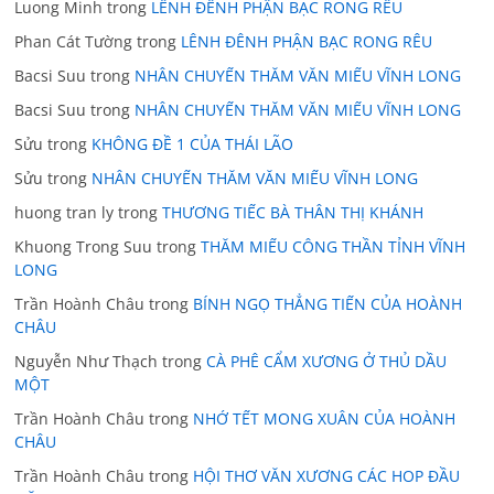
Luong Minh
trong
LÊNH ĐÊNH PHẬN BẠC RONG RÊU
Phan Cát Tường
trong
LÊNH ĐÊNH PHẬN BẠC RONG RÊU
Bacsi Suu
trong
NHÂN CHUYẾN THĂM VĂN MIẾU VĨNH LONG
Bacsi Suu
trong
NHÂN CHUYẾN THĂM VĂN MIẾU VĨNH LONG
Sửu
trong
KHÔNG ĐỀ 1 CỦA THÁI LÃO
Sửu
trong
NHÂN CHUYẾN THĂM VĂN MIẾU VĨNH LONG
huong tran ly
trong
THƯƠNG TIẾC BÀ THÂN THỊ KHÁNH
Khuong Trong Suu
trong
THĂM MIẾU CÔNG THẦN TỈNH VĨNH
LONG
Trần Hoành Châu
trong
BÍNH NGỌ THẲNG TIẾN CỦA HOÀNH
CHÂU
Nguyễn Như Thạch
trong
CÀ PHÊ CẨM XƯƠNG Ở THỦ DẦU
MỘT
Trần Hoành Châu
trong
NHỚ TẾT MONG XUÂN CỦA HOÀNH
CHÂU
Trần Hoành Châu
trong
HỘI THƠ VĂN XƯƠNG CÁC HOP ĐẦU