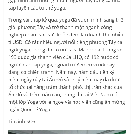
gặp hình ảnh những nhóm người hay từng cá nhân
tập luyện các tư thế yoga.
Trong vài thập kỷ qua, yoga đã vươn mình sang thế
giới phương Tây và trở thành một ngành công
nghiệp chăm sóc sức khỏe đem lại doanh thu nhiều
tỉ USD. Có rất nhiều người nổi tiếng phương Tây ca
ngợi yoga, trong đó có nữ ca sĩ Madonna. Trong số
193 quốc gia thành viên của LHQ, có 192 nước có
người dân tập yoga, ngoại trừ Yemen vì nơi này
đang có chiến tranh. Năm nay, năm đầu tiên kỷ
niệm ngày này tại Ấn Độ và lễ kỷ niệm này đã được
tổ chức tại hàng trăm thành phố, thị trấn khác của
Ấn Độ và trên toàn cầu, trong đó tại Việt Nam có
một lớp Yoga với le ngoe vài học viên cũng ăn mừng
ngày Quốc tế Yoga.
Tin ảnh SOS