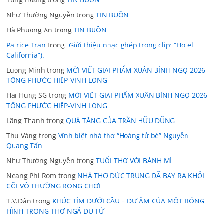
Như Thường Nguyễn
trong
TIN BUỒN
Hà Phuong An
trong
TIN BUỒN
Patrice Tran
trong
Giới thiệu nhạc ghép trong clip: “Hotel
California”).
Luong Minh
trong
MỜI VIẾT GIAI PHẨM XUÂN BÍNH NGỌ 2026
TỐNG PHƯỚC HIỆP-VINH LONG.
Hai Hùng SG
trong
MỜI VIẾT GIAI PHẨM XUÂN BÍNH NGỌ 2026
TỐNG PHƯỚC HIỆP-VINH LONG.
Lãng Thanh
trong
QUÀ TẶNG CỦA TRẦN HỮU DŨNG
Thu Vàng
trong
Vĩnh biệt nhà thơ “Hoàng tử bé” Nguyễn
Quang Tấn
Như Thường Nguyễn
trong
TUỔI THƠ VỚI BÁNH MÌ
Neang Phi Rom
trong
NHÀ THƠ ĐỨC TRUNG ĐÃ BAY RA KHỎI
CÕI VÔ THƯỜNG RONG CHƠI
T.V.Dân
trong
KHÚC TÍM DƯỚI CẦU – DƯ ÂM CỦA MỘT BÓNG
HÌNH TRONG THƠ NGÃ DU TỬ