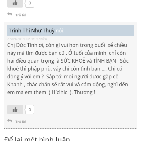
0
Trả lời
Trịnh Thị Như Thuỳ
nói:
27/09/2014 lúc 4:19 chiều
Chị Đức Tính ơi, còn gì vui hơn trong buổi xế chiều
này mà tìm được bạn cũ . Ở tuổi của mình, chỉ còn
hai điều quan trọng là SỨC KHOẺ và TÌNH BẠN . Sức
khoẻ thì phập phù, vậy chỉ còn tình bạn …. Chị có
đồng ý với em ? Sắp tới mọi người được gặp cô
Khanh , chắc chắn sẽ rất vui và cảm động, nghĩ đến
em mà em thèm ( Híc!hic! ). Thương !
0
Trả lời
Để lại một bình luận