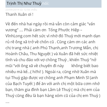
Trịnh Thị Như Thuỳ
nói:
23/09/2014 lúc 12:56 chiều
Thanh Xuân ơi !
Về đến nhà hai ngày rồi mà vẫn còn cảm giác “vấn
vương” …. Phải cám ơn Tống Phước Hiệp –
VĩnhLong.com hết sức vì nhờ đó Thuỳ mới mạnh dạn
rủ rê ông xã trở về chốn cũ . Cũng cám ơn các anh
chị trang nhà ( anh Phú Thạnh,anh Trương Mẫn, chị
Hoành Châu, Thu Nguyệt ) và Xuân đã hết sức nhiệt
tình và chu đáo với vợ chồng Thuỳ , khiến Thuỳ “nở
mũi “với ông xã về chuyến đi này không biết bao
nhiêu mà kể…( hi!hi! ). Ngoài ra, cũng nhờ Xuân mà
tụi Thuỳ gặp được vợ chồng anh Phạm Minh Sĩ (anh
của Bạch Tuyết ) để ăn với anh chị một bữa cơm nhớ
bạn, thăm gia đình bạn Lâm Lê Thuý ( mà chị em của
Thuý cũng đều là bạn hàng xóm cũ của chị em Thuỳ )
….