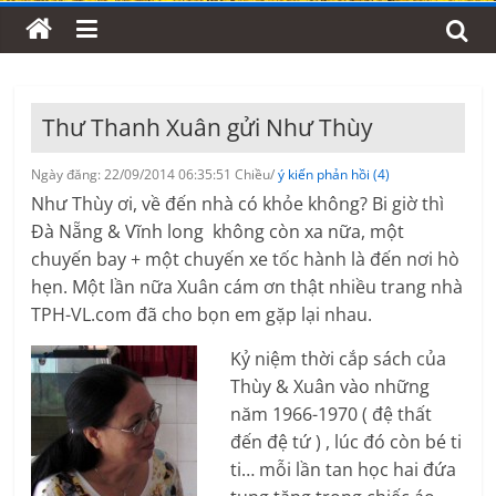
Thư Thanh Xuân gửi Như Thùy
Ngày đăng: 22/09/2014 06:35:51 Chiều/
ý kiến phản hồi (4)
Như Thùy ơi, về đến nhà có khỏe không? Bi giờ thì
Đà Nẵng & Vĩnh long không còn xa nữa, một
chuyến bay + một chuyến xe tốc hành là đến nơi hò
hẹn. Một lần nữa Xuân cám ơn thật nhiều trang nhà
TPH-VL.com đã cho bọn em gặp lại nhau.
Kỷ niệm thời cắp sách của
Thùy & Xuân vào những
năm 1966-1970 ( đệ thất
đến đệ tứ ) , lúc đó còn bé ti
ti… mỗi lần tan học hai đứa