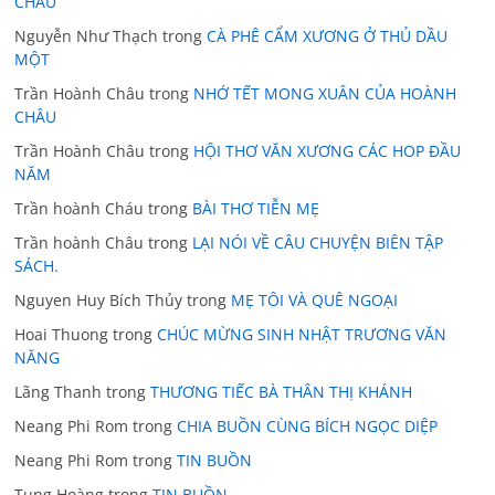
CHÂU
Nguyễn Như Thạch
trong
CÀ PHÊ CẨM XƯƠNG Ở THỦ DẦU
MỘT
Trần Hoành Châu
trong
NHỚ TẾT MONG XUÂN CỦA HOÀNH
CHÂU
Trần Hoành Châu
trong
HỘI THƠ VĂN XƯƠNG CÁC HOP ĐẦU
NĂM
Trần hoành Cháu
trong
BÀI THƠ TIỄN MẸ
Trần hoành Châu
trong
LẠI NÓI VỀ CÂU CHUYỆN BIÊN TẬP
SÁCH.
Nguyen Huy Bích Thủy
trong
MẸ TÔI VÀ QUÊ NGOẠI
Hoai Thuong
trong
CHÚC MỪNG SINH NHẬT TRƯƠNG VĂN
NĂNG
Lãng Thanh
trong
THƯƠNG TIẾC BÀ THÂN THỊ KHÁNH
Neang Phi Rom
trong
CHIA BUỒN CÙNG BÍCH NGỌC DIỆP
Neang Phi Rom
trong
TIN BUỒN
Tung Hoàng
trong
TIN BUỒN