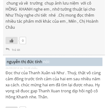
chung và về trường chụp ảnh lưu niệm với cô
HỒNG KHANH nghe em , nhớ tường thuật lại cho
Như Thùy nghe chi tiết nhé .Chị mong đọc thêm
nhiều tác phẩm mới khác của em , Mến , Chị Hoành
Châu
0
Trả lời
nguyễn thị đức tính
nói:
26/09/2014 lúc 10:48 chiều
Đọc thư của Thanh Xuân và Như . Thuỳ, thật vô cùng
cảm đông trước tình cảm của hai em sau nhiều năm
xa cách. chúc mừng hai em đã tìm lại được nhau. Hy
vọng sẽ đuoc gap Thanh Xuan trong dịp hôi ngộ cô
Hông Khanh nhe. Thân.