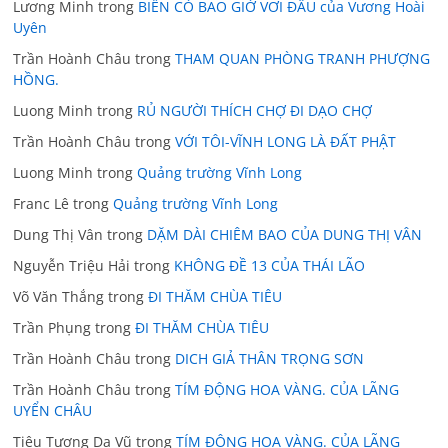
Lương Minh
trong
BIỂN CÓ BAO GIỜ VƠI ĐÂU của Vương Hoài
Uyên
Trần Hoành Châu
trong
THAM QUAN PHÒNG TRANH PHƯỢNG
HỒNG.
Luong Minh
trong
RỦ NGƯỜI THÍCH CHỢ ĐI DẠO CHỢ
Trần Hoành Châu
trong
VỚI TÔI-VĨNH LONG LÀ ĐẤT PHẬT
Luong Minh
trong
Quảng trường Vĩnh Long
Franc Lê
trong
Quảng trường Vĩnh Long
Dung Thị Vân
trong
DẶM DÀI CHIÊM BAO CỦA DUNG THỊ VÂN
Nguyễn Triệu Hải
trong
KHÔNG ĐỀ 13 CỦA THÁI LÃO
Võ Văn Thắng
trong
ĐI THĂM CHÙA TIÊU
Trần Phụng
trong
ĐI THĂM CHÙA TIÊU
Trần Hoành Châu
trong
DICH GIẢ THÂN TRỌNG SƠN
Trần Hoành Châu
trong
TÍM ĐỘNG HOA VÀNG. CỦA LÃNG
UYỂN CHÂU
Tiêu Tương Dạ Vũ
trong
TÍM ĐỘNG HOA VÀNG. CỦA LÃNG