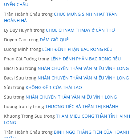
UYỂN CHÂU
Trần Hoành Châu
trong
CHÚC MỪNG SINH NHẬT TRẦN
HOÀNH HÀ
Ly Duy Huynh
trong
CHOL CHNAM THMAY ở CẦN THƠ
Duyen Cao
trong
ĐÁM GIỖ QUÊ
Luong Minh
trong
LÊNH ĐÊNH PHẬN BẠC RONG RÊU
Phan Cát Tường
trong
LÊNH ĐÊNH PHẬN BẠC RONG RÊU
Bacsi Suu
trong
NHÂN CHUYẾN THĂM VĂN MIẾU VĨNH LONG
Bacsi Suu
trong
NHÂN CHUYẾN THĂM VĂN MIẾU VĨNH LONG
Sửu
trong
KHÔNG ĐỀ 1 CỦA THÁI LÃO
Sửu
trong
NHÂN CHUYẾN THĂM VĂN MIẾU VĨNH LONG
huong tran ly
trong
THƯƠNG TIẾC BÀ THÂN THỊ KHÁNH
Khuong Trong Suu
trong
THĂM MIẾU CÔNG THẦN TỈNH VĨNH
LONG
Trần Hoành Châu
trong
BÍNH NGỌ THẲNG TIẾN CỦA HOÀNH