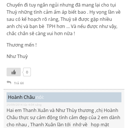
Chuyến đi tuy ngắn ngủi nhưng đã mang lại cho tụi
Thuỳ những tình cảm ấm áp biết bao . Hy vọng lần về
sau có kế hoạch rõ ràng, Thuỳ sẽ được gặp nhiều
anh chị và bạn bè TPH hơn … Và nếu được như vậy,
chắc chắn sẽ càng vui hơn nữa !
Thương mến !
Như Thuỳ
0
Trả lời
Hoành Châu
nói:
25/09/2014 lúc 4:04 sáng
Hai em Thanh Xuân và Như Thùy thương ,chị Hoành
Châu thực sự cảm động tình cảm đẹp của 2 em dành
cho nhau , Thanh Xuân lần tới nhớ về họp mặt