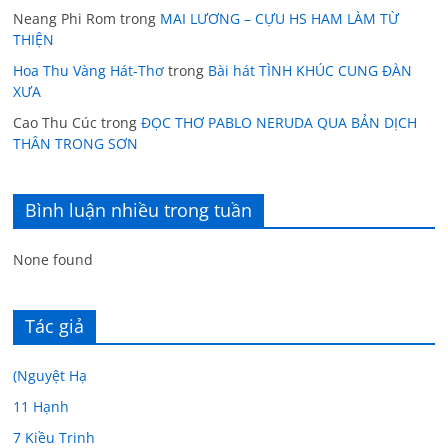
Neang Phi Rom
trong
MAI LƯƠNG – CỰU HS HAM LÀM TỪ
THIỆN
Hoa Thu Vàng Hát-Thơ
trong
Bài hát TÌNH KHÚC CUNG ĐÀN
XƯA
Cao Thu Cúc
trong
ĐỌC THƠ PABLO NERUDA QUA BẢN DỊCH
THÂN TRONG SƠN
Bình luận nhiều trong tuần
None found
Tác giả
(Nguyệt Hạ
11 Hạnh
7 Kiều Trinh