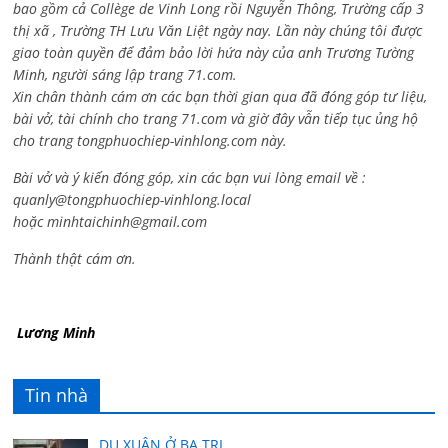
bao gồm cả
Collège de Vinh Long rồi Nguyễn Thông,
Trường cấp 3
thị xã , Trường TH Lưu Văn Liệt ngày nay. Lần này chúng tôi được
giao toàn quyền để đảm bảo lời hứa này của anh Trương Tường
Minh, người sáng lập trang 71.com.
Xin chân thành cám ơn các bạn thời gian qua đã đóng góp tư liệu,
bài vở, tài chính cho trang 71.com và giờ đây vẫn tiếp tục ủng hộ
cho trang tongphuochiep-vinhlong.com này.
Bài vở và ý kiến đóng góp, xin các bạn vui lòng email về :
quanly@tongphuochiep-vinhlong.local
hoặc
minhtaichinh@gmail.com
Thành thật cám ơn.
Lương Minh
Tin nhà
DU XUÂN Ở BA TRI