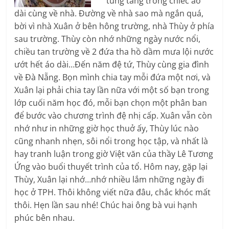
tung tăng trong chiếc áo
dài cùng về nhà. Đường về nhà sao mà ngắn quá,
bời vì nhà Xuân ở bên hông trường, nhà Thùy ở phía
sau trường. Thùy còn nhớ những ngày nước nổi,
chiều tan trường về 2 đứa tha hồ dầm mưa lội nước
ướt hết áo dài…Đến năm đệ tứ, Thùy cùng gia đình
về Đà Nẵng. Bọn mình chia tay mỗi đứa một nơi, và
Xuân lại phải chia tay lần nữa với một số bạn trong
lớp cuối năm học đó, mỗi bạn chọn một phân ban
để bước vào chương trình đệ nhị cấp. Xuân vẫn còn
nhớ như in những giờ học thuở ấy, Thùy lúc nào
cũng nhanh nhẹn, sôi nổi trong học tập, và nhất là
hay tranh luận trong giờ Việt văn của thầy Lê Tương
Ứng vào buổi thuyết trình của tổ. Hôm nay, gặp lại
Thùy, Xuân lại nhớ…nhớ nhiều lắm những ngày đi
học ở TPH. Thôi không viết nữa đâu, chắc khóc mất
thôi. Hẹn lần sau nhé! Chúc hai ông bà vui hạnh
phúc bên nhau.