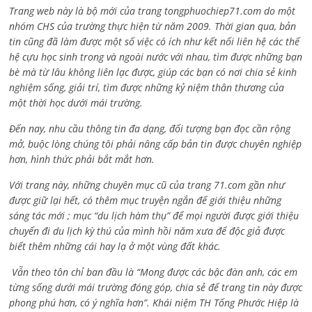
Trang web này là bộ mới của trang tongphuochiep71.com do một
nhóm CHS của trường thực hiện từ năm 2009. Thời gian qua, bản
tin cũng đã làm được một số việc có ích như kết nối liên hệ các thế
hệ cựu học sinh trong và ngoài nước với nhau, tìm được những bạn
bè mà từ lâu không liên lạc được, giúp các bạn có nơi chia sẻ kinh
nghiệm sống, giải trí, tìm được những kỷ niệm thân thương của
một thời học dưới mái trường.
Đến nay, nhu cầu thông tin đa dạng, đối tượng bạn đọc cần rộng
mở, buộc lòng chúng tôi phải nâng cấp bản tin được chuyên nghiệp
hơn, hình thức phải bắt mắt hơn.
Với trang này, những chuyên mục cũ của trang 71.com gần như
được giữ lại hết, có thêm mục truyện ngắn để giới thiệu những
sáng tác mới ; mục “du lịch hàm thụ” để mọi người được giới thiệu
chuyến đi du lịch kỳ thú của mình hồi năm xưa để độc giả được
biết thêm những cái hay lạ ở một vùng đất khác.
Vẫn theo tôn chỉ ban đầu là “Mong được các bậc đàn anh, các em
từng sống dưới mái trường đóng góp, chia sẻ để trang tin này được
phong phú hơn, có ý nghĩa hơn”. Khái niệm TH Tống Phước Hiệp là