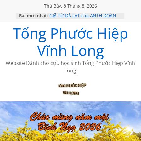
Thứ Bảy, 8 Tháng 8, 2026
Bài mới nhất:
GIÃ TỪ ĐÀ LẠT của ANTH ĐOÀN
SÀI GÒN – HÒN NGỌC VIỄN ĐÔNG
Tống Phước Hiệp
KHÔNG ĐỀ 20 CỦA THÁI LÃO
KHÔNG ĐỀ 19 CỦA THÁI LÃO
CHÙM THƠ CỦA BÍCH HÀ
Vĩnh Long
Website Dành cho cựu học sinh Tống Phước Hiệp Vĩnh
Long