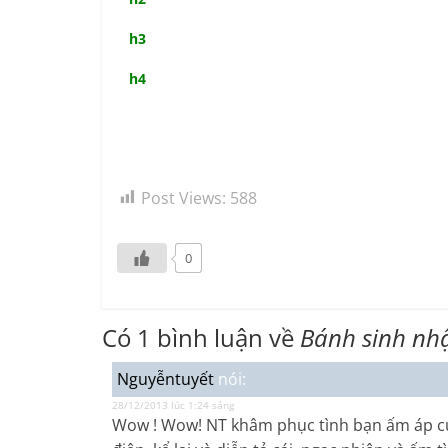
h3
h4
Post Views:
588
0
Có 1 bình luận về
Bánh sinh nhậ
Nguyễntuyết
nói:
28/12/2013 lúc 1:24 sáng
Wow ! Wow! NT khâm phục tình bạn ấm áp cuả