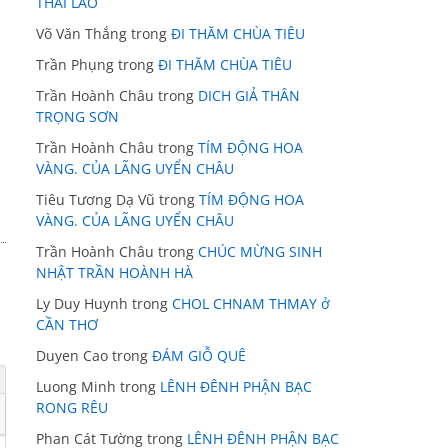
THÁI LÃO
Võ Văn Thắng
trong
ĐI THĂM CHÙA TIÊU
Trần Phụng
trong
ĐI THĂM CHÙA TIÊU
Trần Hoành Châu
trong
DICH GIẢ THÂN
TRỌNG SƠN
Trần Hoành Châu
trong
TÍM ĐỘNG HOA
VÀNG. CỦA LÃNG UYỂN CHÂU
Tiêu Tương Dạ Vũ
trong
TÍM ĐỘNG HOA
VÀNG. CỦA LÃNG UYỂN CHÂU
Trần Hoành Châu
trong
CHÚC MỪNG SINH
NHẬT TRẦN HOÀNH HÀ
Ly Duy Huynh
trong
CHOL CHNAM THMAY ở
CẦN THƠ
Duyen Cao
trong
ĐÁM GIỖ QUÊ
Luong Minh
trong
LÊNH ĐÊNH PHẬN BẠC
RONG RÊU
Phan Cát Tường
trong
LÊNH ĐÊNH PHẬN BẠC