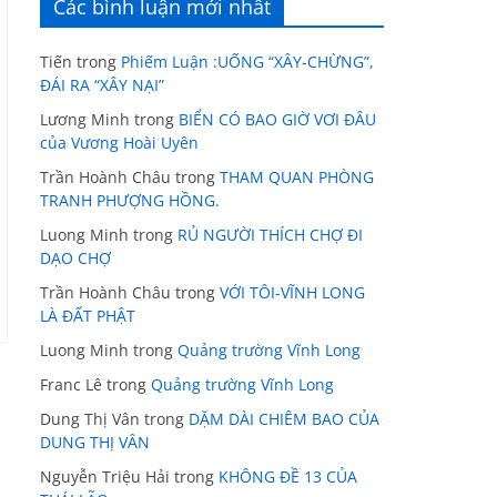
Các bình luận mới nhất
Tiến
trong
Phiếm Luận :UỐNG “XÂY-CHỪNG”,
ĐÁI RA “XÂY NẠI”
Lương Minh
trong
BIỂN CÓ BAO GIỜ VƠI ĐÂU
của Vương Hoài Uyên
Trần Hoành Châu
trong
THAM QUAN PHÒNG
TRANH PHƯỢNG HỒNG.
Luong Minh
trong
RỦ NGƯỜI THÍCH CHỢ ĐI
DẠO CHỢ
Trần Hoành Châu
trong
VỚI TÔI-VĨNH LONG
LÀ ĐẤT PHẬT
Luong Minh
trong
Quảng trường Vĩnh Long
Franc Lê
trong
Quảng trường Vĩnh Long
Dung Thị Vân
trong
DẶM DÀI CHIÊM BAO CỦA
DUNG THỊ VÂN
Nguyễn Triệu Hải
trong
KHÔNG ĐỀ 13 CỦA