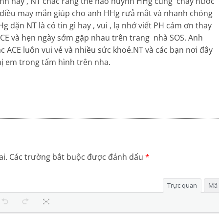
 tình này , NT chắc rằng thế nào huynh HHg cũng chảy nước
 là điều may mắn giúp cho anh HHg rưả mắt và nhanh chóng
ặn NT là có tin gì hay , vui , lạ nhớ viết PH cám ơn thay
 ACE và hẹn ngày sớm gặp nhau trên trang nhà SOS. Anh
 ACE luôn vui vẻ và nhiều sức khoẻ.NT và các bạn nơi đây
hị em trong tấm hình trên nha.
i.
Các trường bắt buộc được đánh dấu
*
Trực quan
Mã