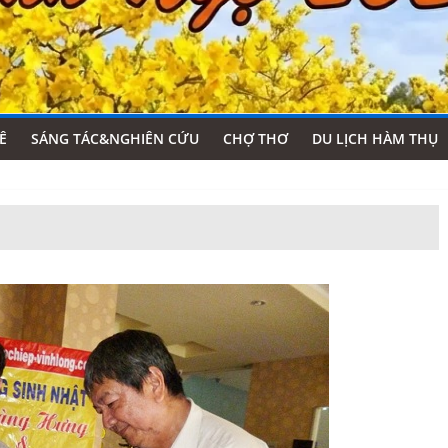
Ê
SÁNG TÁC&NGHIÊN CỨU
CHỢ THƠ
DU LỊCH HÀM THỤ