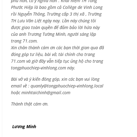
phú hơn, có ý nghĩa hơn”. Khái niệm TH Tống
Phước Hiệp là bao gồm cả
Collège de Vinh Long
rồi Nguyễn Thông,
Trường cấp 3 thị xã , Trường
TH Lưu Văn Liệt ngày nay. Lần này chúng tôi
được giao toàn quyền để đảm bảo lời hứa này
của anh Trương Tường Minh, người sáng lập
trang 71.com.
Xin chân thành cám ơn các bạn thời gian qua đã
đóng góp tư liệu, bài vở, tài chính cho trang
71.com và giờ đây vẫn tiếp tục ủng hộ cho trang
tongphuochiep-vinhlong.com này.
Bài vở và ý kiến đóng góp, xin các bạn vui lòng
email về :
quanly@tongphuochiep-vinhlong.local
hoặc
minhtaichinh@gmail.com
Thành thật cám ơn.
Lương Minh