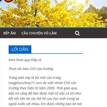
BẾP ẤM
CÂU CHUYỆN VÕ LÂM
LỜI DẪN
Kính thưa quý thầy cô
Thưa các bạn CHS của trường
Trang web này là bộ mới của trang
tongphuochiep71.com do một nhóm CHS của
trường thực hiện từ năm 2009. Thời gian qua,
bản tin cũng đã làm được một số việc có ích như
kết nối liên hệ các thế hệ cựu học sinh trong và
ngoài nước với nhau, tìm được những bạn bè mà