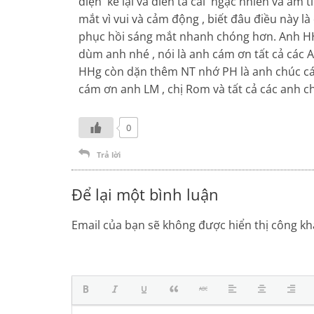
điện kể lại và diễn tả cái ngạc nhiên và ấm
mắt vì vui và cảm động , biết đâu điều này
phục hồi sáng mắt nhanh chóng hơn. Anh HHg d
dùm anh nhé , nói là anh cám ơn tất cả các
HHg còn dặn thêm NT nhớ PH là anh chúc các
cám ơn anh LM , chị Rom và tất cả các anh c
0
Trả lời
Để lại một bình luận
Email của bạn sẽ không được hiển thị công kha