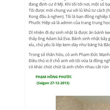
đang định cư ở Mỹ. Khi tôi tới nơi, một số 
Tôi được mời chung vui với lủ khủ tư cách 
Kong đâu à nghen). Tôi là bạn đồng nghiệp 
Phước Hiệp và là admin của trang trung họ
Dĩ nhiên đi dự sinh nhật là được ăn bánh k
thấy ông Adam bà Eva. Bánh sinh nhật bây 
xíu, chủ yếu là lớp kem dày như băng hà Bắc
Trong số thân hữu, có anh Phạm Đức Mạnh l
Điều thú vị ở chỗ anh với tôi vừa là đồng n
có khác chút chút là anh chôn nhau cắt rún ở
PHẠM HỒNG PHƯỚC
(Saigon 27-12-2013)