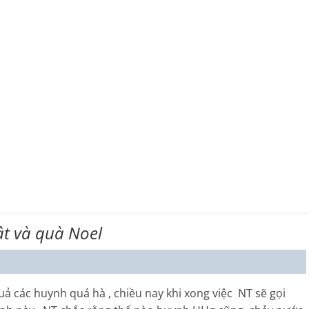
t và quà Noel
 các huynh quá hà , chiều nay khi xong việc NT sẽ gọi