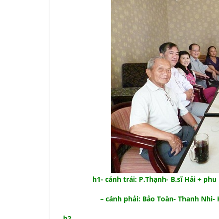
h1- cánh trái: P.Thạnh- B.sĩ Hải + ph
– cánh phải: Bảo Toàn- Thanh Nhi- K.P
h2