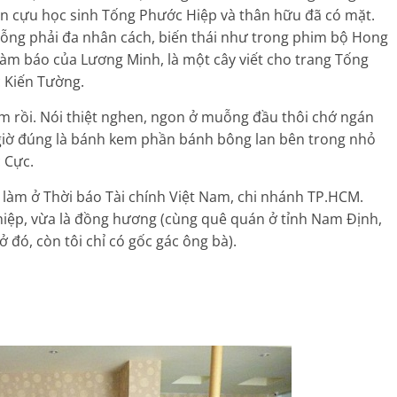
bạn cựu học sinh Tống Phước Hiệp và thân hữu đã có mặt.
(hỗng phải đa nhân cách, biến thái như trong phim bộ Hong
làm báo của Lương Minh, là một cây viết cho trang Tống
c Kiến Tường.
em rồi. Nói thiệt nghen, ngon ở muỗng đầu thôi chớ ngán
giờ đúng là bánh kem phần bánh bông lan bên trong nhỏ
 Cực.
àm ở Thời báo Tài chính Việt Nam, chi nhánh TP.HCM.
ghiệp, vừa là đồng hương (cùng quê quán ở tỉnh Nam Định,
 đó, còn tôi chỉ có gốc gác ông bà).