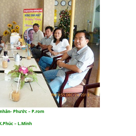
u nhân- Phước – P.rom
húc – L.Minh