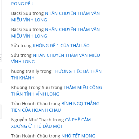
RONG RÊU
Bacsi Suu
trong
NHÂN CHUYẾN THĂM VĂN
MIẾU VĨNH LONG
Bacsi Suu
trong
NHÂN CHUYẾN THĂM VĂN
MIẾU VĨNH LONG
Sửu
trong
KHÔNG ĐỀ 1 CỦA THÁI LÃO
Sửu
trong
NHÂN CHUYẾN THĂM VĂN MIẾU
VĨNH LONG
huong tran ly
trong
THƯƠNG TIẾC BÀ THÂN
THỊ KHÁNH
Khuong Trong Suu
trong
THĂM MIẾU CÔNG
THẦN TỈNH VĨNH LONG
Trần Hoành Châu
trong
BÍNH NGỌ THẲNG
TIẾN CỦA HOÀNH CHÂU
Nguyễn Như Thạch
trong
CÀ PHÊ CẨM
XƯƠNG Ở THỦ DẦU MỘT
Trần Hoành Châu
trong
NHỚ TẾT MONG