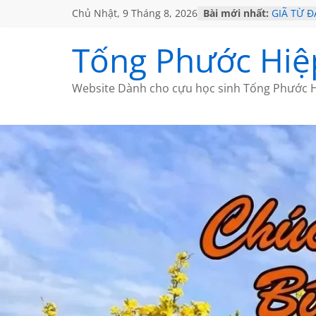
Chủ Nhật, 9 Tháng 8, 2026
Bài mới nhất:
GIÃ TỪ Đ
SÀI GÒN
KHÔNG Đ
Tống Phước Hiệ
KHÔNG Đ
CHÙM TH
Website Dành cho cựu học sinh Tống Phước H