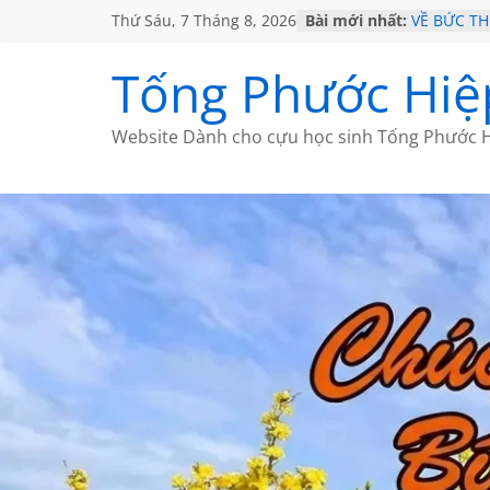
Thứ Sáu, 7 Tháng 8, 2026
Bài mới nhất:
VỀ BỨC T
GẶP Ở MỸ
HỌC SỬ H
Tống Phước Hiệ
MỘT ĐỜI 
SÁCH
BẤT CHỢT
Website Dành cho cựu học sinh Tống Phước H
CÀ PHÊ N