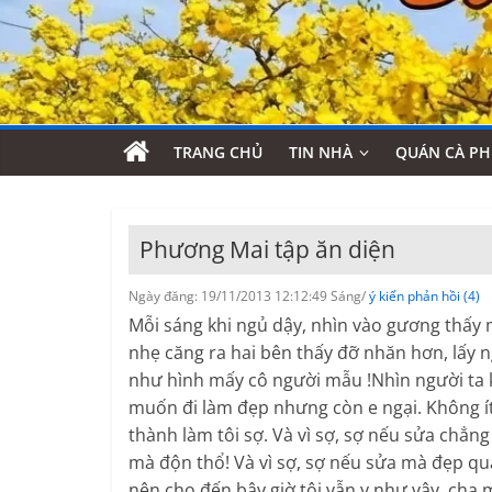
TRANG CHỦ
TIN NHÀ
QUÁN CÀ PH
Phương Mai tập ăn diện
Ngày đăng: 19/11/2013 12:12:49 Sáng/
ý kiến phản hồi (4)
Mỗi sáng khi ngủ dậy, nhìn vào gương thấy m
nhẹ căng ra hai bên thấy đỡ nhăn hơn, lấy 
như hình mấy cô người mẫu !Nhìn người ta kì
muốn đi làm đẹp nhưng còn e ngại. Không ít
thành làm tôi sợ. Và vì sợ, sợ nếu sửa chẳ
mà độn thổ! Và vì sợ, sợ nếu sửa mà đẹp q
nên cho đến bây giờ tôi vẫn y như vậy, cha