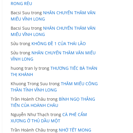
RONG RÊU
Bacsi Suu
trong
NHÂN CHUYẾN THĂM VĂN
MIẾU VĨNH LONG
Bacsi Suu
trong
NHÂN CHUYẾN THĂM VĂN
MIẾU VĨNH LONG
Sửu
trong
KHÔNG ĐỀ 1 CỦA THÁI LÃO
Sửu
trong
NHÂN CHUYẾN THĂM VĂN MIẾU
VĨNH LONG
huong tran ly
trong
THƯƠNG TIẾC BÀ THÂN
THỊ KHÁNH
Khuong Trong Suu
trong
THĂM MIẾU CÔNG
THẦN TỈNH VĨNH LONG
Trần Hoành Châu
trong
BÍNH NGỌ THẲNG
TIẾN CỦA HOÀNH CHÂU
Nguyễn Như Thạch
trong
CÀ PHÊ CẨM
XƯƠNG Ở THỦ DẦU MỘT
Trần Hoành Châu
trong
NHỚ TẾT MONG