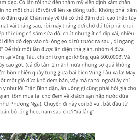
 làm đẹp. Có lần tôi thử đến thẩm mỹ viện định xâm chân
 nó một chút tôi vội vã lên xe dông tuốt. Không phải xâm
nó đậm quá! Chân mày vẽ thì có thể đậm dợt, cao thấp tùy
i mất vài tháng sau, rồi mấy tháng đợi chờ đó tôi phải chui
p tôi cũng có sắm sửa đôi chút nhưng ít có dip xài, nhiều
tôi diện đồ đẹp vào rồi ỏng ẹo đi từ trước ra sau , đi ngang
m!” Để thử một lần được ăn diện thả giàn, nhóm 4 đứa
êm tại Vũng Tàu, chi phí trọn gói không quá 500.000đ. Và
iày cao gót..(cả đồ tắm 2 mãnh nữa nhưng sợ quá không
ườn hồn nhiên quậy tưng giữa bãi biển Vũng Tàu xa lạ! May
i lột một giỏ dừa khô đem bán, vậy mà ra tới ngoài ấy chỉ
m y như lời Trần Bình dặn, ăn uống gì cũng phải hỏi giá cho
g gian, tôm mua tại chợ đem về khách sạn hấp nước dừa
như Phương Nga). Chuyến đi này coi bộ vui, bắt đầu từ
 bán bỏ ống heo, năm sau chơi “xả láng”