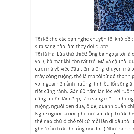
Tôi kể cho các bạn nghe chuyện tôi khó bề c
sửa sang nào làm thay đổi được!
Tôi là Hai Lúa thứ thiệt! Ông bà ngoại tôi là 
vợ 3, bà mất khi còn rất trẻ. Má và cậu tôi 
cưới má về việc đầu tiên là ông khuyên má 
mấy công ruộng, thế là má tôi từ đó thành p
với ngoại nên ảnh hưởng ít nhiều lối sống ă
riết cũng rành. Gần 60 năm lăn lóc với ruộng
cũng muốn làm đẹp, làm sang một tí nhưng k
ruộng, người đen đúa, ô dề, quanh quẩn ch
Nghe người ta nói :phụ nữ làm đẹp trước h
thế nào chứ ở chỗ tôi cứ mỗi lần đi đâu tôi 
ghê!”(cầu trời cho ổng nói dóc!).Như đã nói 