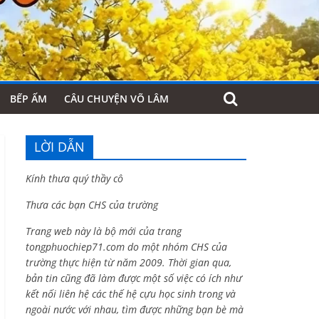
BẾP ẤM
CÂU CHUYỆN VÕ LÂM
LỜI DẪN
Kính thưa quý thầy cô
Thưa các bạn CHS của trường
Trang web này là bộ mới của trang
tongphuochiep71.com do một nhóm CHS của
trường thực hiện từ năm 2009. Thời gian qua,
bản tin cũng đã làm được một số việc có ích như
kết nối liên hệ các thế hệ cựu học sinh trong và
ngoài nước với nhau, tìm được những bạn bè mà