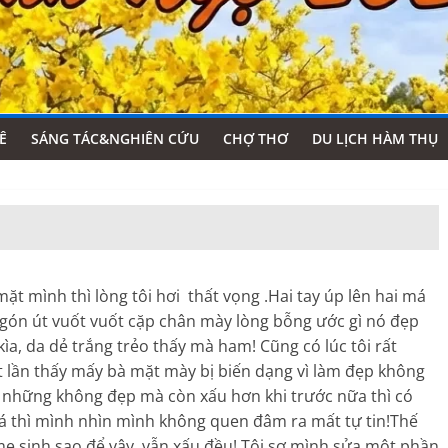
Ê
SÁNG TÁC&NGHIÊN CỨU
CHỢ THƠ
DU LỊCH HÀM THỤ
ặt mình thì lòng tôi hơi thất vọng .Hai tay úp lên hai má
ngón út vuốt vuốt cặp chân mày lòng bỗng ước gì nó đẹp
a, da dẻ trắng trẻo thấy mà ham! Cũng có lúc tôi rất
 lần thấy mấy bà mặt mày bị biến dạng vì làm đẹp không
ng những không đẹp mà còn xấu hơn khi trước nữa thì có
uá thì mình nhìn mình không quen đâm ra mất tự tin!Thế
 mẹ sinh sao để vậy, vẫn xấu đều!.Tôi sợ mình sửa một phần