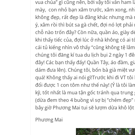
vua chúa” gì cũng nên, bởi vậy tôi vẫn ham
mày, con nhỏ bạn xâm trước, xâm xong, nhìn
không đẹp, rất đẹp là đằng khác nhưng mà 
ý, xâm rồi thì bút sa gà chết, đợi nó lợt phả
chỗ nào trốn đây? Còn nữa, quần áo, giày dé
khi thấy tiếc của, đợi lúc ở nhà không có ai 
cái tủ kiếng nhìn vô thấy “cũng không tệ lắ
chúng tôi đăng kí tua du lịch bụi 2 ngày 1 đ
đây! Các bạn thấy đấy! Quần Tây, áo đầm, g
dám đưa lên). Chúng tôi, bốn bà già miệt v
quá! Không thấy ai nói gì!Trước khi đi VT tô
đổi được 1 con tôm như thế này! (Ý là tôi là
kỹ, tốt nhất là mua tận gốc tránh qua trun
(dừa đem theo 4 buồng vì sợ bị “chém đẹp” 
bây giờ Phương Mai tui sẽ lượm dừa khô lột
Phương Mai