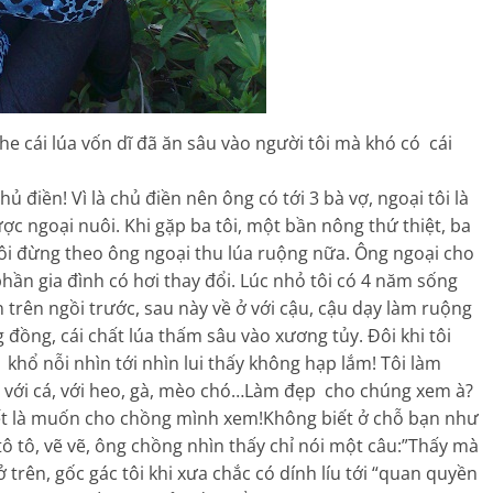
he cái lúa vốn dĩ đã ăn sâu vào người tôi mà khó có cái
chủ điền! Vì là chủ điền nên ông có tới 3 bà vợ, ngoại tôi là
được ngoại nuôi. Khi gặp ba tôi, một bần nông thứ thiệt, ba
tôi đừng theo ông ngoại thu lúa ruộng nữa. Ông ngoại cho
hần gia đình có hơi thay đổi. Lúc nhỏ tôi có 4 năm sống
n trên ngồi trước, sau này về ở với cậu, cậu dạy làm ruộng
 đồng, cái chất lúa thấm sâu vào xương tủy. Đôi khi tôi
hổ nỗi nhìn tới nhìn lui thấy không hạp lắm! Tôi làm
ỉ với cá, với heo, gà, mèo chó…Làm đẹp cho chúng xem à?
ết là muốn cho chồng mình xem!Không biết ở chỗ bạn như
tô tô, vẽ vẽ, ông chồng nhìn thấy chỉ nói một câu:”Thấy mà
ở trên, gốc gác tôi khi xưa chắc có dính líu tới “quan quyền