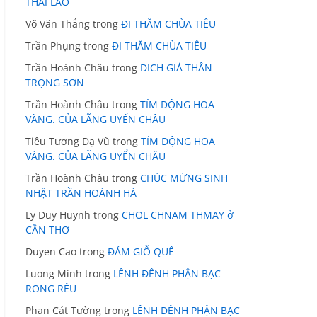
THÁI LÃO
Võ Văn Thắng
trong
ĐI THĂM CHÙA TIÊU
Trần Phụng
trong
ĐI THĂM CHÙA TIÊU
Trần Hoành Châu
trong
DICH GIẢ THÂN
TRỌNG SƠN
Trần Hoành Châu
trong
TÍM ĐỘNG HOA
VÀNG. CỦA LÃNG UYỂN CHÂU
Tiêu Tương Dạ Vũ
trong
TÍM ĐỘNG HOA
VÀNG. CỦA LÃNG UYỂN CHÂU
Trần Hoành Châu
trong
CHÚC MỪNG SINH
NHẬT TRẦN HOÀNH HÀ
Ly Duy Huynh
trong
CHOL CHNAM THMAY ở
CẦN THƠ
Duyen Cao
trong
ĐÁM GIỖ QUÊ
Luong Minh
trong
LÊNH ĐÊNH PHẬN BẠC
RONG RÊU
Phan Cát Tường
trong
LÊNH ĐÊNH PHẬN BẠC