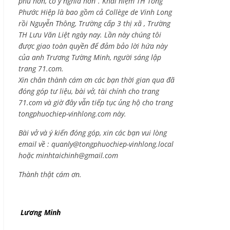
phú hơn, có ý nghĩa hơn”. Khái niệm TH Tống
Phước Hiệp là bao gồm cả
Collège de Vinh Long
rồi Nguyễn Thông,
Trường cấp 3 thị xã , Trường
TH Lưu Văn Liệt ngày nay. Lần này chúng tôi
được giao toàn quyền để đảm bảo lời hứa này
của anh Trương Tường Minh, người sáng lập
trang 71.com.
Xin chân thành cám ơn các bạn thời gian qua đã
đóng góp tư liệu, bài vở, tài chính cho trang
71.com và giờ đây vẫn tiếp tục ủng hộ cho trang
tongphuochiep-vinhlong.com này.
Bài vở và ý kiến đóng góp, xin các bạn vui lòng
email về :
quanly@tongphuochiep-vinhlong.local
hoặc
minhtaichinh@gmail.com
Thành thật cám ơn.
Lương Minh