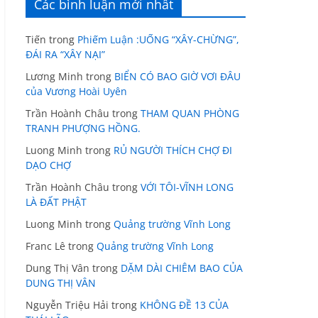
Các bình luận mới nhất
Tiến
trong
Phiếm Luận :UỐNG “XÂY-CHỪNG”,
ĐÁI RA “XÂY NẠI”
Lương Minh
trong
BIỂN CÓ BAO GIỜ VƠI ĐÂU
của Vương Hoài Uyên
Trần Hoành Châu
trong
THAM QUAN PHÒNG
TRANH PHƯỢNG HỒNG.
Luong Minh
trong
RỦ NGƯỜI THÍCH CHỢ ĐI
DẠO CHỢ
Trần Hoành Châu
trong
VỚI TÔI-VĨNH LONG
LÀ ĐẤT PHẬT
Luong Minh
trong
Quảng trường Vĩnh Long
Franc Lê
trong
Quảng trường Vĩnh Long
Dung Thị Vân
trong
DẶM DÀI CHIÊM BAO CỦA
DUNG THỊ VÂN
Nguyễn Triệu Hải
trong
KHÔNG ĐỀ 13 CỦA