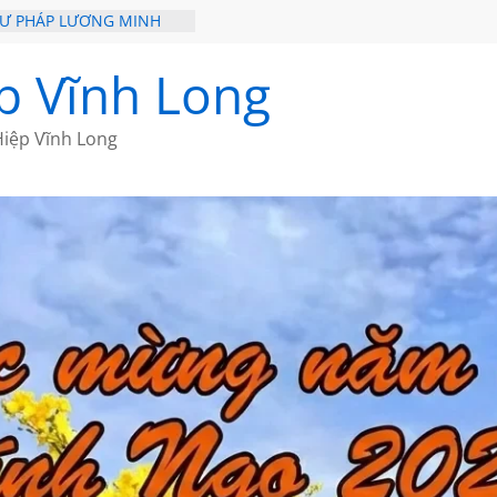
HƯ PHÁP LƯƠNG MINH
ỒI XƯA
p Vĩnh Long
ĐI QUA NHỮNG TRANG
 CỦA CHÂU LỆ DUNG
iệp Vĩnh Long
GẮM NÚI