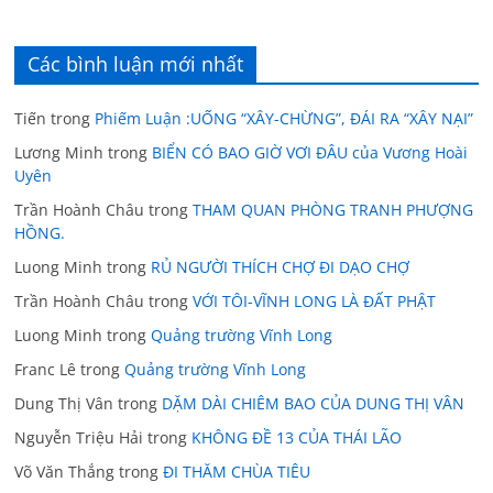
Các bình luận mới nhất
Tiến
trong
Phiếm Luận :UỐNG “XÂY-CHỪNG”, ĐÁI RA “XÂY NẠI”
Lương Minh
trong
BIỂN CÓ BAO GIỜ VƠI ĐÂU của Vương Hoài
Uyên
Trần Hoành Châu
trong
THAM QUAN PHÒNG TRANH PHƯỢNG
HỒNG.
Luong Minh
trong
RỦ NGƯỜI THÍCH CHỢ ĐI DẠO CHỢ
Trần Hoành Châu
trong
VỚI TÔI-VĨNH LONG LÀ ĐẤT PHẬT
Luong Minh
trong
Quảng trường Vĩnh Long
Franc Lê
trong
Quảng trường Vĩnh Long
Dung Thị Vân
trong
DẶM DÀI CHIÊM BAO CỦA DUNG THỊ VÂN
Nguyễn Triệu Hải
trong
KHÔNG ĐỀ 13 CỦA THÁI LÃO
Võ Văn Thắng
trong
ĐI THĂM CHÙA TIÊU