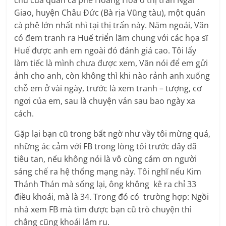
chủ của quán cà phê Hoàng Hoa ở thị trấn Ngãi
Giao, huyện Châu Đức (Bà rịa Vũng tàu), một quán
cà phê lớn nhất nhì tại thị trấn này. Năm ngoái, Văn
có đem tranh ra Huế triển lãm chung với các họa sĩ
Huế được anh em ngoài đó đánh giá cao. Tôi lấy
làm tiếc là mình chưa được xem, Văn nói để em gửi
ảnh cho anh, còn không thì khi nào rảnh anh xuống
chỗ em ở vài ngày, trước là xem tranh – tượng, cơ
ngơi của em, sau là chuyện vản sau bao ngày xa
cách.
Gặp lại bạn cũ trong bất ngờ như vầy tôi mừng quá,
những ác cảm với FB trong lòng tôi trước đây đã
tiêu tan, nếu không nói là vô cùng cám ơn người
sáng chế ra hệ thống mạng này. Tôi nghĩ nếu Kim
Thánh Thán mà sống lại, ông không kê ra chỉ 33
điều khoái, mà là 34. Trong đó có trường hợp: Ngồi
nhà xem FB mà tìm được bạn cũ trò chuyện thì
chẳng cũng khoái lắm ru.