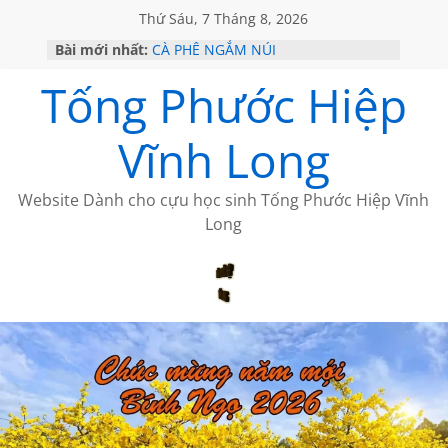
Thứ Sáu, 7 Tháng 8, 2026
Bài mới nhất:
CÀ PHÊ NGẮM NÚI
GIÃ TỪ ĐÀ LẠT của ANTH ĐOÀN
Tống Phước Hiệp
HỌC SỬ HỒI XƯA
MỘT ĐỜI ĐI QUA NHỮNG TRANG
SÁCH
Vĩnh Long
BẤT CHỢT CỦA CHÂU LỆ DUNG
Website Dành cho cựu học sinh Tống Phước Hiệp Vĩnh
Long