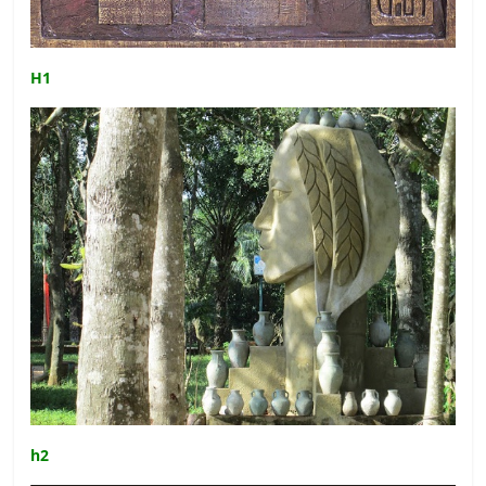
H1
h2