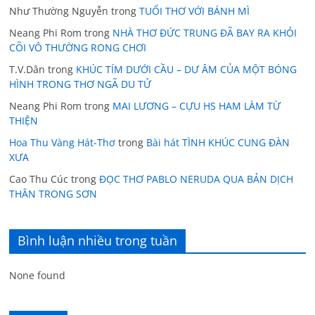
Như Thường Nguyễn
trong
TUỔI THƠ VỚI BÁNH MÌ
Neang Phi Rom
trong
NHÀ THƠ ĐỨC TRUNG ĐÃ BAY RA KHỎI
CÕI VÔ THƯỜNG RONG CHƠI
T.V.Dân
trong
KHÚC TÍM DƯỚI CẦU – DƯ ÂM CỦA MỘT BÓNG
HÌNH TRONG THƠ NGÃ DU TỬ
Neang Phi Rom
trong
MAI LƯƠNG – CỰU HS HAM LÀM TỪ
THIỆN
Hoa Thu Vàng Hát-Thơ
trong
Bài hát TÌNH KHÚC CUNG ĐÀN
XƯA
Cao Thu Cúc
trong
ĐỌC THƠ PABLO NERUDA QUA BẢN DỊCH
THÂN TRONG SƠN
Bình luận nhiều trong tuần
None found