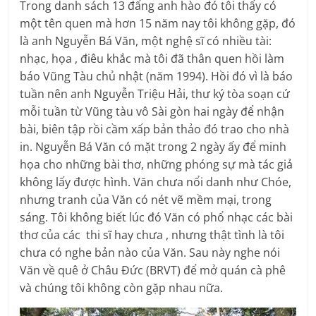
Trong danh sách 13 đấng anh hào đó tôi thấy có
một tên quen mà hơn 15 năm nay tôi không gặp, đó
là anh Nguyễn Bá Văn, một nghệ sĩ có nhiều tài:
nhạc, họa , điêu khắc mà tôi đã thân quen hồi làm
báo Vũng Tàu chủ nhật (năm 1994). Hồi đó vì là báo
tuần nên anh Nguyễn Triệu Hải, thư ký tòa soạn cứ
mỗi tuần từ Vũng tàu vô Sài gòn hai ngày để nhận
bài, biên tập rồi cầm xấp bản thảo đó trao cho nhà
in. Nguyễn Bá Văn có mặt trong 2 ngày ấy để minh
họa cho những bài thơ, những phóng sự mà tác giả
không lấy được hình. Văn chưa nổi danh như Chóe,
nhưng tranh của Văn có nét vẽ mềm mại, trong
sáng. Tôi không biết lúc đó Văn có phổ nhạc các bài
thơ của các thi sĩ hay chưa , nhưng thật tình là tôi
chưa có nghe bản nào của Văn. Sau này nghe nói
Văn về quê ở Châu Đức (BRVT) để mở quán cà phê
và chúng tôi không còn gặp nhau nữa.