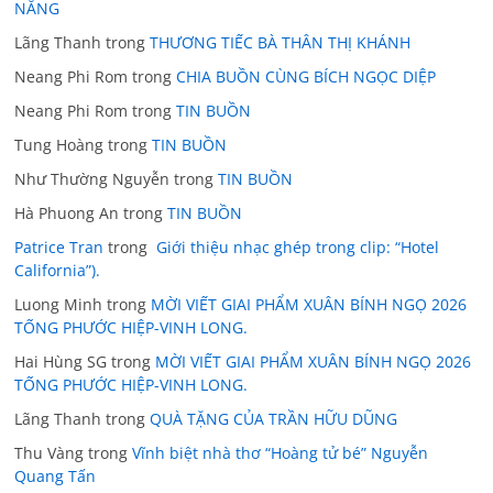
NĂNG
Lãng Thanh
trong
THƯƠNG TIẾC BÀ THÂN THỊ KHÁNH
Neang Phi Rom
trong
CHIA BUỒN CÙNG BÍCH NGỌC DIỆP
Neang Phi Rom
trong
TIN BUỒN
Tung Hoàng
trong
TIN BUỒN
Như Thường Nguyễn
trong
TIN BUỒN
Hà Phuong An
trong
TIN BUỒN
Patrice Tran
trong
Giới thiệu nhạc ghép trong clip: “Hotel
California”).
Luong Minh
trong
MỜI VIẾT GIAI PHẨM XUÂN BÍNH NGỌ 2026
TỐNG PHƯỚC HIỆP-VINH LONG.
Hai Hùng SG
trong
MỜI VIẾT GIAI PHẨM XUÂN BÍNH NGỌ 2026
TỐNG PHƯỚC HIỆP-VINH LONG.
Lãng Thanh
trong
QUÀ TẶNG CỦA TRẦN HỮU DŨNG
Thu Vàng
trong
Vĩnh biệt nhà thơ “Hoàng tử bé” Nguyễn
Quang Tấn