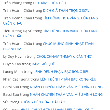
Trần Phụng
trong
ĐI THĂM CHÙA TIÊU
Trần Hoành Châu
trong
DICH GIẢ THÂN TRỌNG SƠN
Trần Hoành Châu
trong
TÍM ĐỘNG HOA VÀNG. CỦA LÃNG
UYỂN CHÂU
Tiêu Tương Dạ Vũ
trong
TÍM ĐỘNG HOA VÀNG. CỦA LÃNG
UYỂN CHÂU
Trần Hoành Châu
trong
CHÚC MỪNG SINH NHẬT TRẦN
HOÀNH HÀ
Ly Duy Huynh
trong
CHOL CHNAM THMAY ở CẦN THƠ
Duyen Cao
trong
ĐÁM GIỖ QUÊ
Luong Minh
trong
LÊNH ĐÊNH PHẬN BẠC RONG RÊU
Phan Cát Tường
trong
LÊNH ĐÊNH PHẬN BẠC RONG RÊU
Bacsi Suu
trong
NHÂN CHUYẾN THĂM VĂN MIẾU VĨNH LONG
Bacsi Suu
trong
NHÂN CHUYẾN THĂM VĂN MIẾU VĨNH LONG
Sửu
trong
KHÔNG ĐỀ 1 CỦA THÁI LÃO
Sửu
trong
NHÂN CHUYẾN THĂM VĂN MIẾU VĨNH LONG