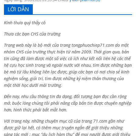
LỜI DẪN
Kính thưa quý thầy cô
Thưa các bạn CHS của trường
Trang web này là bộ mới của trang tongphuochiep71.com do một
nhóm CHS của trường thực hiện từ năm 2009. Thời gian qua, bản
tin cũng đã làm được một số việc có ích như kết nối liên hệ các thế
hệ cựu học sinh trong và ngoài nước với nhau, tìm được những bạn
bè mà từ lâu không liên lạc được, giúp các bạn có nơi chia sẻ kinh
nghiệm sống, giải trí, tìm được những kỷ niệm thân thương của
một thời học dưới mái trường.
Đến nay, nhu cầu thông tin đa dạng, đối tượng bạn đọc cần rộng
mở, buộc lòng chúng tôi phải nâng cấp bản tin được chuyên nghiệp
hơn, hình thức phải bắt mắt hơn.
Với trang này, những chuyên mục cũ của trang 71.com gần như
được giữ lại hết, có thêm mục truyện ngắn để giới thiệu những
sáng tác mới ; mục “du lịch hàm thụ” để mọi người được giới thiệu