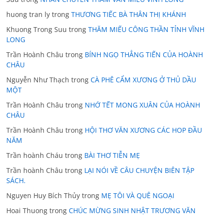
huong tran ly
trong
THƯƠNG TIẾC BÀ THÂN THỊ KHÁNH
Khuong Trong Suu
trong
THĂM MIẾU CÔNG THẦN TỈNH VĨNH
LONG
Trần Hoành Châu
trong
BÍNH NGỌ THẲNG TIẾN CỦA HOÀNH
CHÂU
Nguyễn Như Thạch
trong
CÀ PHÊ CẨM XƯƠNG Ở THỦ DẦU
MỘT
Trần Hoành Châu
trong
NHỚ TẾT MONG XUÂN CỦA HOÀNH
CHÂU
Trần Hoành Châu
trong
HỘI THƠ VĂN XƯƠNG CÁC HOP ĐẦU
NĂM
Trần hoành Cháu
trong
BÀI THƠ TIỄN MẸ
Trần hoành Châu
trong
LẠI NÓI VỀ CÂU CHUYỆN BIÊN TẬP
SÁCH.
Nguyen Huy Bích Thủy
trong
MẸ TÔI VÀ QUÊ NGOẠI
Hoai Thuong
trong
CHÚC MỪNG SINH NHẬT TRƯƠNG VĂN