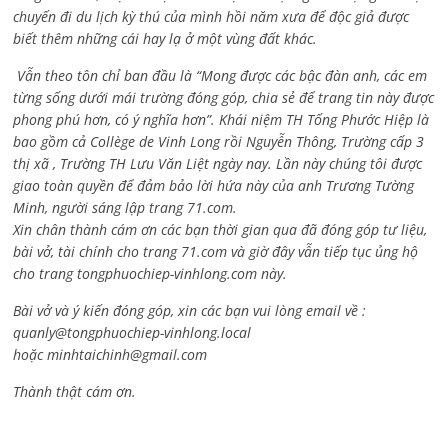
chuyến đi du lịch kỳ thú của mình hồi năm xưa để độc giả được
biết thêm những cái hay lạ ở một vùng đất khác.
Vẫn theo tôn chỉ ban đầu là “Mong được các bậc đàn anh, các em
từng sống dưới mái trường đóng góp, chia sẻ để trang tin này được
phong phú hơn, có ý nghĩa hơn”. Khái niệm TH Tống Phước Hiệp là
bao gồm cả
Collège de Vinh Long rồi Nguyễn Thông,
Trường cấp 3
thị xã , Trường TH Lưu Văn Liệt ngày nay. Lần này chúng tôi được
giao toàn quyền để đảm bảo lời hứa này của anh Trương Tường
Minh, người sáng lập trang 71.com.
Xin chân thành cám ơn các bạn thời gian qua đã đóng góp tư liệu,
bài vở, tài chính cho trang 71.com và giờ đây vẫn tiếp tục ủng hộ
cho trang tongphuochiep-vinhlong.com này.
Bài vở và ý kiến đóng góp, xin các bạn vui lòng email về :
quanly@tongphuochiep-vinhlong.local
hoặc
minhtaichinh@gmail.com
Thành thật cám ơn.