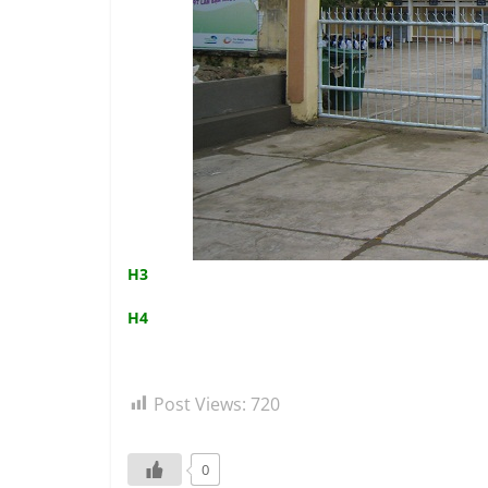
H3
H4
Post Views:
720
0