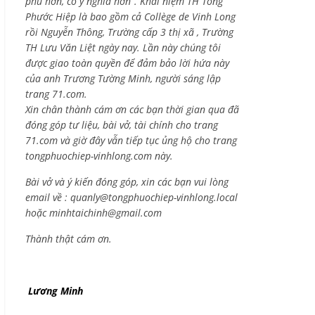
phú hơn, có ý nghĩa hơn”. Khái niệm TH Tống
Phước Hiệp là bao gồm cả
Collège de Vinh Long
rồi Nguyễn Thông,
Trường cấp 3 thị xã , Trường
TH Lưu Văn Liệt ngày nay. Lần này chúng tôi
được giao toàn quyền để đảm bảo lời hứa này
của anh Trương Tường Minh, người sáng lập
trang 71.com.
Xin chân thành cám ơn các bạn thời gian qua đã
đóng góp tư liệu, bài vở, tài chính cho trang
71.com và giờ đây vẫn tiếp tục ủng hộ cho trang
tongphuochiep-vinhlong.com này.
Bài vở và ý kiến đóng góp, xin các bạn vui lòng
email về :
quanly@tongphuochiep-vinhlong.local
hoặc
minhtaichinh@gmail.com
Thành thật cám ơn.
Lương Minh