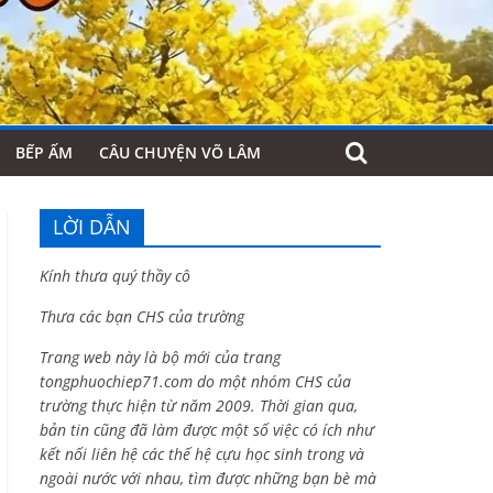
BẾP ẤM
CÂU CHUYỆN VÕ LÂM
LỜI DẪN
Kính thưa quý thầy cô
Thưa các bạn CHS của trường
Trang web này là bộ mới của trang
tongphuochiep71.com do một nhóm CHS của
trường thực hiện từ năm 2009. Thời gian qua,
bản tin cũng đã làm được một số việc có ích như
kết nối liên hệ các thế hệ cựu học sinh trong và
ngoài nước với nhau, tìm được những bạn bè mà