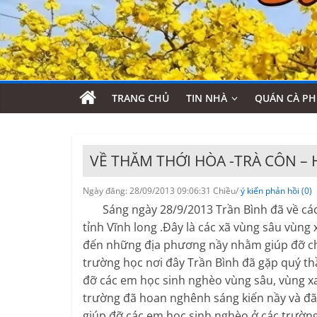
TRANG CHỦ
TIN NHÀ
QUÁN CÀ PH
VỀ THĂM THỚI HÒA -TRÀ CÔN – 
Ngày đăng: 28/09/2013 09:06:31 Chiều/
ý kiến phản hồi (0)
Sáng ngày 28/9/2013 Trần Bình đã về các 
tỉnh Vĩnh long .Đây là các xã vùng sâu vùn
đến những địa phương nầy nhằm giúp đỡ ch
trường học nơi đây Trần Bình đã gặp quý th
đỡ các em học sinh nghèo vùng sâu, vùng xa
trường đã hoan nghênh sáng kiến nầy và đã l
giúp đỡ các em học sinh nghèo ở các trường 