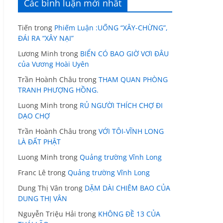
Các bình luận mới nhất
Tiến
trong
Phiếm Luận :UỐNG “XÂY-CHỪNG”,
ĐÁI RA “XÂY NẠI”
Lương Minh
trong
BIỂN CÓ BAO GIỜ VƠI ĐÂU
của Vương Hoài Uyên
Trần Hoành Châu
trong
THAM QUAN PHÒNG
TRANH PHƯỢNG HỒNG.
Luong Minh
trong
RỦ NGƯỜI THÍCH CHỢ ĐI
DẠO CHỢ
Trần Hoành Châu
trong
VỚI TÔI-VĨNH LONG
LÀ ĐẤT PHẬT
Luong Minh
trong
Quảng trường Vĩnh Long
Franc Lê
trong
Quảng trường Vĩnh Long
Dung Thị Vân
trong
DẶM DÀI CHIÊM BAO CỦA
DUNG THỊ VÂN
Nguyễn Triệu Hải
trong
KHÔNG ĐỀ 13 CỦA