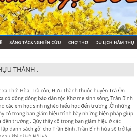
Ê
SÁNG TÁC&NGHIÊN CỨU
CHỢ THƠ
DU LỊCH HÀM THỤ
HỰU THÀNH .
xã Thới Hòa, Trà côn, Hựu Thành thuộc huyện Trà Ôn
g xa có đông đồng bào dân tộc Khơ me sinh sống, Trần Bình
o các em học sinh nghèo hiếu học đến trường .Ở những
ầy cô trong ban giám hiệu trình bày những biện pháp giúp
 đến trường . Qúy thầy cô trong ban giám hiệu ở các
ập danh sách gởi cho Trần Bình .Trần Bình hứa sẽ trở lại
sau khi đi Hà Nội về .