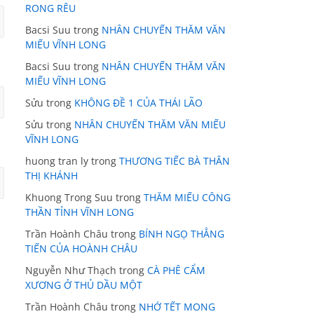
RONG RÊU
Bacsi Suu
trong
NHÂN CHUYẾN THĂM VĂN
MIẾU VĨNH LONG
Bacsi Suu
trong
NHÂN CHUYẾN THĂM VĂN
MIẾU VĨNH LONG
Sửu
trong
KHÔNG ĐỀ 1 CỦA THÁI LÃO
Sửu
trong
NHÂN CHUYẾN THĂM VĂN MIẾU
VĨNH LONG
huong tran ly
trong
THƯƠNG TIẾC BÀ THÂN
THỊ KHÁNH
Khuong Trong Suu
trong
THĂM MIẾU CÔNG
THẦN TỈNH VĨNH LONG
Trần Hoành Châu
trong
BÍNH NGỌ THẲNG
TIẾN CỦA HOÀNH CHÂU
Nguyễn Như Thạch
trong
CÀ PHÊ CẨM
XƯƠNG Ở THỦ DẦU MỘT
Trần Hoành Châu
trong
NHỚ TẾT MONG