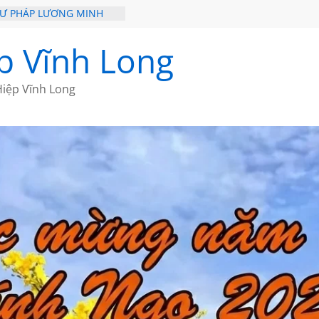
HƯ PHÁP LƯƠNG MINH
ỒI XƯA
p Vĩnh Long
ĐI QUA NHỮNG TRANG
 CỦA CHÂU LỆ DUNG
iệp Vĩnh Long
GẮM NÚI