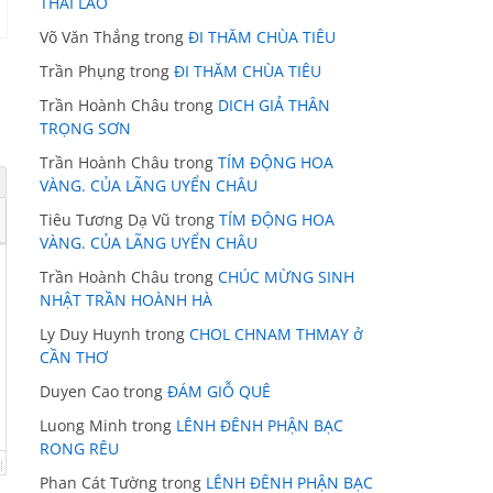
THÁI LÃO
Võ Văn Thắng
trong
ĐI THĂM CHÙA TIÊU
Trần Phụng
trong
ĐI THĂM CHÙA TIÊU
Trần Hoành Châu
trong
DICH GIẢ THÂN
TRỌNG SƠN
Trần Hoành Châu
trong
TÍM ĐỘNG HOA
VÀNG. CỦA LÃNG UYỂN CHÂU
Tiêu Tương Dạ Vũ
trong
TÍM ĐỘNG HOA
VÀNG. CỦA LÃNG UYỂN CHÂU
Trần Hoành Châu
trong
CHÚC MỪNG SINH
NHẬT TRẦN HOÀNH HÀ
Ly Duy Huynh
trong
CHOL CHNAM THMAY ở
CẦN THƠ
Duyen Cao
trong
ĐÁM GIỖ QUÊ
Luong Minh
trong
LÊNH ĐÊNH PHẬN BẠC
RONG RÊU
Phan Cát Tường
trong
LÊNH ĐÊNH PHẬN BẠC