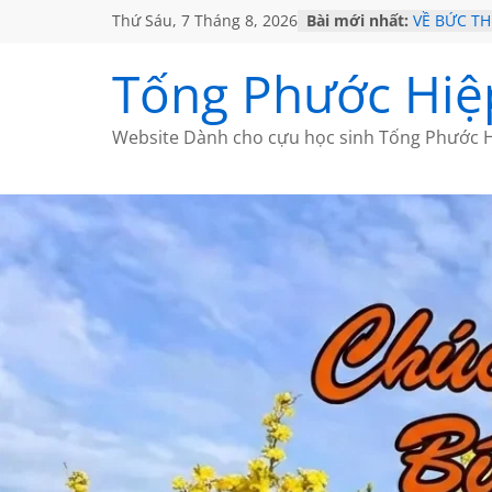
Thứ Sáu, 7 Tháng 8, 2026
Bài mới nhất:
VỀ BỨC T
GẶP Ở MỸ
HỌC SỬ H
Tống Phước Hiệ
MỘT ĐỜI 
SÁCH
BẤT CHỢT
Website Dành cho cựu học sinh Tống Phước H
CÀ PHÊ N