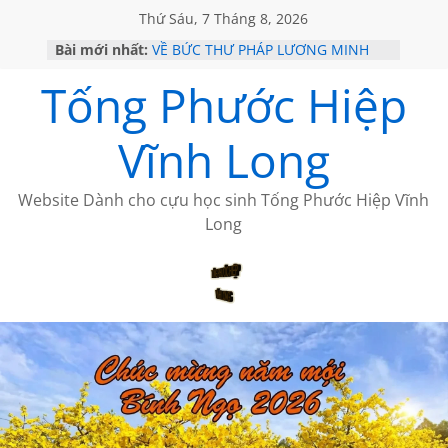
Thứ Sáu, 7 Tháng 8, 2026
Bài mới nhất:
VỀ BỨC THƯ PHÁP LƯƠNG MINH
GẶP Ở MỸ
Tống Phước Hiệp
HỌC SỬ HỒI XƯA
MỘT ĐỜI ĐI QUA NHỮNG TRANG
SÁCH
Vĩnh Long
BẤT CHỢT CỦA CHÂU LỆ DUNG
CÀ PHÊ NGẮM NÚI
Website Dành cho cựu học sinh Tống Phước Hiệp Vĩnh
Long