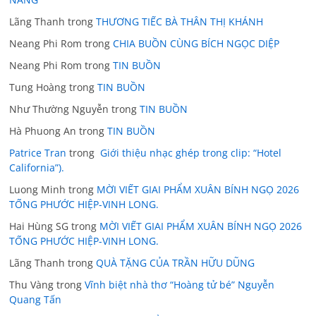
Lãng Thanh
trong
THƯƠNG TIẾC BÀ THÂN THỊ KHÁNH
Neang Phi Rom
trong
CHIA BUỒN CÙNG BÍCH NGỌC DIỆP
Neang Phi Rom
trong
TIN BUỒN
Tung Hoàng
trong
TIN BUỒN
Như Thường Nguyễn
trong
TIN BUỒN
Hà Phuong An
trong
TIN BUỒN
Patrice Tran
trong
Giới thiệu nhạc ghép trong clip: “Hotel
California”).
Luong Minh
trong
MỜI VIẾT GIAI PHẨM XUÂN BÍNH NGỌ 2026
TỐNG PHƯỚC HIỆP-VINH LONG.
Hai Hùng SG
trong
MỜI VIẾT GIAI PHẨM XUÂN BÍNH NGỌ 2026
TỐNG PHƯỚC HIỆP-VINH LONG.
Lãng Thanh
trong
QUÀ TẶNG CỦA TRẦN HỮU DŨNG
Thu Vàng
trong
Vĩnh biệt nhà thơ “Hoàng tử bé” Nguyễn
Quang Tấn