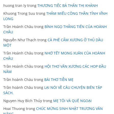
huong tran ly
trong
THƯƠNG TIẾC BÀ THÂN THỊ KHÁNH
Khuong Trong Suu
trong
THĂM MIẾU CÔNG THẦN TỈNH VĨNH
LONG
Trần Hoành Châu
trong
BÍNH NGỌ THẲNG TIẾN CỦA HOÀNH
CHÂU
Nguyễn Như Thạch
trong
CÀ PHÊ CẨM XƯƠNG Ở THỦ DẦU
MỘT
Trần Hoành Châu
trong
NHỚ TẾT MONG XUÂN CỦA HOÀNH
CHÂU
Trần Hoành Châu
trong
HỘI THƠ VĂN XƯƠNG CÁC HOP ĐẦU
NĂM
Trần hoành Cháu
trong
BÀI THƠ TIỄN MẸ
Trần hoành Châu
trong
LẠI NÓI VỀ CÂU CHUYỆN BIÊN TẬP
SÁCH.
Nguyen Huy Bích Thủy
trong
MẸ TÔI VÀ QUÊ NGOẠI
Hoai Thuong
trong
CHÚC MỪNG SINH NHẬT TRƯƠNG VĂN
NĂNG