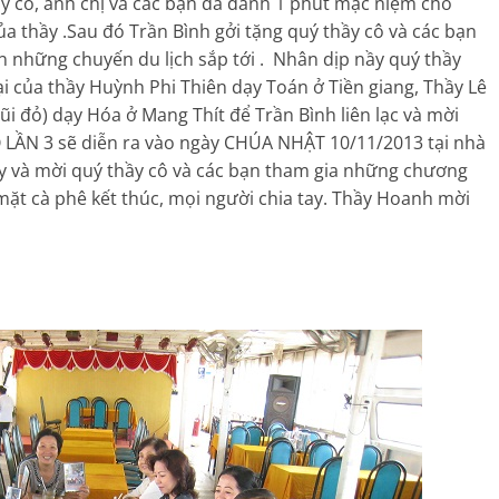
 cô, anh chị và các bạn đã dành 1 phút mặc niệm cho
a thầy .Sau đó Trần Bình gởi tặng quý thầy cô và các bạn
những chuyến du lịch sắp tới . Nhân dịp nầy quý thầy
ại của thầy Huỳnh Phi Thiên dạy Toán ở Tiền giang, Thầy Lê
i đỏ) dạy Hóa ở Mang Thít để Trần Bình liên lạc và mời
LẦN 3 sẽ diễn ra vào ngày CHÚA NHẬT 10/11/2013 tại nhà
ày và mời quý thầy cô và các bạn tham gia những chương
p mặt cà phê kết thúc, mọi người chia tay. Thầy Hoanh mời