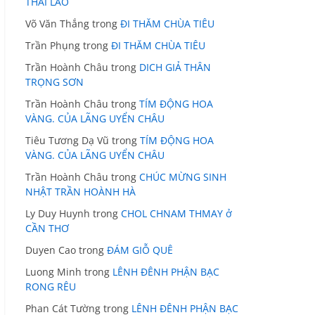
THÁI LÃO
Võ Văn Thắng
trong
ĐI THĂM CHÙA TIÊU
Trần Phụng
trong
ĐI THĂM CHÙA TIÊU
Trần Hoành Châu
trong
DICH GIẢ THÂN
TRỌNG SƠN
Trần Hoành Châu
trong
TÍM ĐỘNG HOA
VÀNG. CỦA LÃNG UYỂN CHÂU
Tiêu Tương Dạ Vũ
trong
TÍM ĐỘNG HOA
VÀNG. CỦA LÃNG UYỂN CHÂU
Trần Hoành Châu
trong
CHÚC MỪNG SINH
NHẬT TRẦN HOÀNH HÀ
Ly Duy Huynh
trong
CHOL CHNAM THMAY ở
CẦN THƠ
Duyen Cao
trong
ĐÁM GIỖ QUÊ
Luong Minh
trong
LÊNH ĐÊNH PHẬN BẠC
RONG RÊU
Phan Cát Tường
trong
LÊNH ĐÊNH PHẬN BẠC