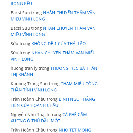
RONG RÊU
Bacsi Suu
trong
NHÂN CHUYẾN THĂM VĂN
MIẾU VĨNH LONG
Bacsi Suu
trong
NHÂN CHUYẾN THĂM VĂN
MIẾU VĨNH LONG
Sửu
trong
KHÔNG ĐỀ 1 CỦA THÁI LÃO
Sửu
trong
NHÂN CHUYẾN THĂM VĂN MIẾU
VĨNH LONG
huong tran ly
trong
THƯƠNG TIẾC BÀ THÂN
THỊ KHÁNH
Khuong Trong Suu
trong
THĂM MIẾU CÔNG
THẦN TỈNH VĨNH LONG
Trần Hoành Châu
trong
BÍNH NGỌ THẲNG
TIẾN CỦA HOÀNH CHÂU
Nguyễn Như Thạch
trong
CÀ PHÊ CẨM
XƯƠNG Ở THỦ DẦU MỘT
Trần Hoành Châu
trong
NHỚ TẾT MONG