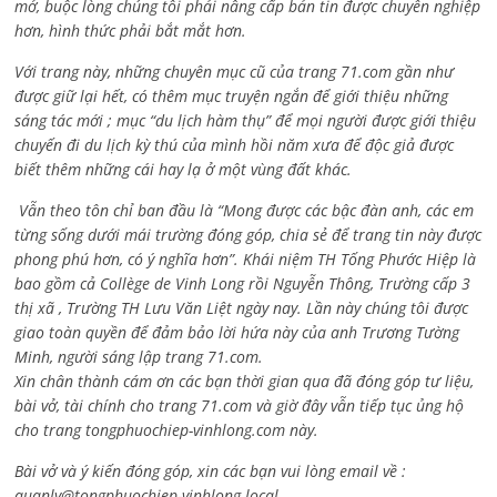
mở, buộc lòng chúng tôi phải nâng cấp bản tin được chuyên nghiệp
hơn, hình thức phải bắt mắt hơn.
Với trang này, những chuyên mục cũ của trang 71.com gần như
được giữ lại hết, có thêm mục truyện ngắn để giới thiệu những
sáng tác mới ; mục “du lịch hàm thụ” để mọi người được giới thiệu
chuyến đi du lịch kỳ thú của mình hồi năm xưa để độc giả được
biết thêm những cái hay lạ ở một vùng đất khác.
Vẫn theo tôn chỉ ban đầu là “Mong được các bậc đàn anh, các em
từng sống dưới mái trường đóng góp, chia sẻ để trang tin này được
phong phú hơn, có ý nghĩa hơn”. Khái niệm TH Tống Phước Hiệp là
bao gồm cả
Collège de Vinh Long rồi Nguyễn Thông,
Trường cấp 3
thị xã , Trường TH Lưu Văn Liệt ngày nay. Lần này chúng tôi được
giao toàn quyền để đảm bảo lời hứa này của anh Trương Tường
Minh, người sáng lập trang 71.com.
Xin chân thành cám ơn các bạn thời gian qua đã đóng góp tư liệu,
bài vở, tài chính cho trang 71.com và giờ đây vẫn tiếp tục ủng hộ
cho trang tongphuochiep-vinhlong.com này.
Bài vở và ý kiến đóng góp, xin các bạn vui lòng email về :
quanly@tongphuochiep-vinhlong.local