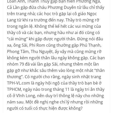
Loan Anh, Thanh Thủy gặp bạn hiền Phương Nga,
Cả Lần gặp đứa cháu Phương Duyên từ lâu chỉ thấy
trên trang nhà; các học trò gặp lại cô giáo Ngọc
Lang từ khi ra trường đến nay. Thầy trò mừng rỡ
trong ngấn lệ. Không thể kể hết các vui mừng của
thầy cô và các bạn, nhưng hầu như ai đó cũng có
“cái mừng” khi gặp được người thân. Đừng nói đâu
xa, ông Sãi, Phi Rom cũng thường gặp Phú Thạnh,
Phong Tâm, Thu Nguyệt, ấy vậy mà cũng mừng rỡ
không kém người thân lâu ngày không gặp. Các bạn
nhóm 79 đã vài lần gặp Sãi, nhưng thêm một lần
gặp gỡ như khắc sâu thêm vào lòng một nhát “thân
thương”. Có người cho rằng, ngày sinh nhật trang
TPH-VL.com là ngày hội ngộ của thầy trò bạn bè ở
TPHCM, ngày nào trong tháng 11 là ngày tri ân thầy
cô ở Vĩnh Long, nên duy trì thông lệ này cho những
năm sau. Một đề nghị nghe chí lý nhưng rồi những
người có tuổi có thực hiện được không?