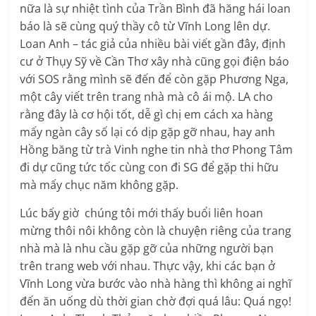
nữa là sự nhiệt tình của Trần Bình đã hăng hái loan
báo là sẽ cùng quý thầy cô từ Vĩnh Long lên dự.
Loan Anh – tác giả của nhiều bài viết gần đây, định
cư ở Thụy Sỹ về Cần Thơ xây nhà cũng gọi điện báo
với SOS rằng mình sẽ đến để còn gặp Phương Nga,
một cây viết trên trang nhà mà cô ái mộ. LA cho
rằng đây là cơ hội tốt, dễ gì chị em cách xa hàng
mấy ngàn cây số lại có dịp gặp gỡ nhau, hay anh
Hồng băng từ trà Vinh nghe tin nhà thơ Phong Tâm
đi dự cũng tức tốc cùng con đi SG để gặp thi hữu
mà mấy chục năm không gặp.
Lúc bấy giờ chúng tôi mới thấy buổi liên hoan
mừng thôi nôi không còn là chuyện riêng của trang
nhà mà là nhu cầu gặp gỡ của những người bạn
trên trang web với nhau. Thực vậy, khi các bạn ở
Vĩnh Long vừa bước vào nhà hàng thì không ai nghĩ
đến ăn uống dù thời gian chờ đợi quá lâu: Quá ngọ!