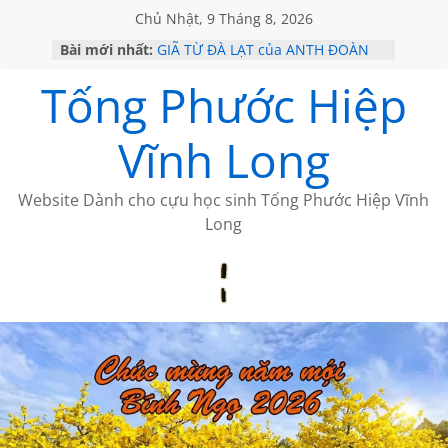
Chủ Nhật, 9 Tháng 8, 2026
CHÙM THƠ CỦA BÍCH HÀ
Bài mới nhất:
GIÃ TỪ ĐÀ LẠT của ANTH ĐOÀN
Tống Phước Hiệp
SÀI GÒN – HÒN NGỌC VIỄN ĐÔNG
KHÔNG ĐỀ 20 CỦA THÁI LÃO
KHÔNG ĐỀ 19 CỦA THÁI LÃO
Vĩnh Long
Website Dành cho cựu học sinh Tống Phước Hiệp Vĩnh
Long