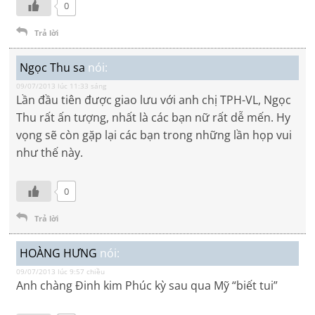
0
Trả lời
Ngọc Thu sa
nói:
09/07/2013 lúc 11:33 sáng
Lần đầu tiên được giao lưu với anh chị TPH-VL, Ngọc
Thu rất ấn tượng, nhất là các bạn nữ rất dễ mến. Hy
vọng sẽ còn gặp lại các bạn trong những lần họp vui
như thế này.
0
Trả lời
HOÀNG HƯNG
nói:
09/07/2013 lúc 9:57 chiều
Anh chàng Đinh kim Phúc kỳ sau qua Mỹ “biết tui”