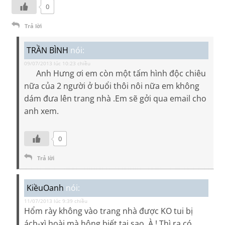
0
Trả lời
TRẦN BÌNH
nói:
09/07/2013 lúc 10:23 chiều
Anh Hưng ơi em còn một tấm hình độc chiêu
nữa của 2 người ở buổi thôi nôi nữa em không
dám đưa lên trang nhà .Em sẽ gởi qua email cho
anh xem.
0
Trả lời
KiềuOanh
nói:
11/07/2013 lúc 9:39 chiều
Hổm rày không vào trang nhà được KO tui bị
ách-xì hoài mà hông biết tại sao, À ! Thì ra có