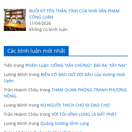
BUỔI KÝ TÊN THÂN TÌNH CỦA NHÀ VĂN PHẠM
CÔNG LUẬN
11/04/2026
Không có bình luận
Các bình luận mới nhất
Tiến
trong
Phiếm Luận :UỐNG “XÂY-CHỪNG”, ĐÁI RA “XÂY NẠI”
Lương Minh
trong
BIỂN CÓ BAO GIỜ VƠI ĐÂU của Vương Hoài
Uyên
Trần Hoành Châu
trong
THAM QUAN PHÒNG TRANH PHƯỢNG
HỒNG.
Luong Minh
trong
RỦ NGƯỜI THÍCH CHỢ ĐI DẠO CHỢ
Trần Hoành Châu
trong
VỚI TÔI-VĨNH LONG LÀ ĐẤT PHẬT
Luong Minh
trong
Quảng trường Vĩnh Long