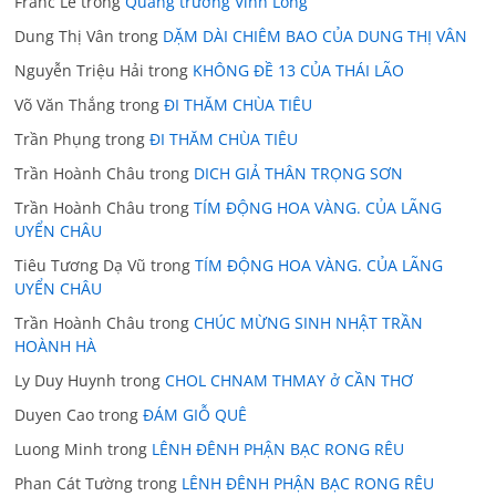
Franc Lê
trong
Quảng trường Vĩnh Long
Dung Thị Vân
trong
DẶM DÀI CHIÊM BAO CỦA DUNG THỊ VÂN
Nguyễn Triệu Hải
trong
KHÔNG ĐỀ 13 CỦA THÁI LÃO
Võ Văn Thắng
trong
ĐI THĂM CHÙA TIÊU
Trần Phụng
trong
ĐI THĂM CHÙA TIÊU
Trần Hoành Châu
trong
DICH GIẢ THÂN TRỌNG SƠN
Trần Hoành Châu
trong
TÍM ĐỘNG HOA VÀNG. CỦA LÃNG
UYỂN CHÂU
Tiêu Tương Dạ Vũ
trong
TÍM ĐỘNG HOA VÀNG. CỦA LÃNG
UYỂN CHÂU
Trần Hoành Châu
trong
CHÚC MỪNG SINH NHẬT TRẦN
HOÀNH HÀ
Ly Duy Huynh
trong
CHOL CHNAM THMAY ở CẦN THƠ
Duyen Cao
trong
ĐÁM GIỖ QUÊ
Luong Minh
trong
LÊNH ĐÊNH PHẬN BẠC RONG RÊU
Phan Cát Tường
trong
LÊNH ĐÊNH PHẬN BẠC RONG RÊU