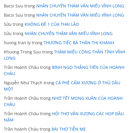
Bacsi Suu
trong
NHÂN CHUYẾN THĂM VĂN MIẾU VĨNH LONG
Bacsi Suu
trong
NHÂN CHUYẾN THĂM VĂN MIẾU VĨNH LONG
Sửu
trong
KHÔNG ĐỀ 1 CỦA THÁI LÃO
Sửu
trong
NHÂN CHUYẾN THĂM VĂN MIẾU VĨNH LONG
huong tran ly
trong
THƯƠNG TIẾC BÀ THÂN THỊ KHÁNH
Khuong Trong Suu
trong
THĂM MIẾU CÔNG THẦN TỈNH VĨNH
LONG
Trần Hoành Châu
trong
BÍNH NGỌ THẲNG TIẾN CỦA HOÀNH
CHÂU
Nguyễn Như Thạch
trong
CÀ PHÊ CẨM XƯƠNG Ở THỦ DẦU
MỘT
Trần Hoành Châu
trong
NHỚ TẾT MONG XUÂN CỦA HOÀNH
CHÂU
Trần Hoành Châu
trong
HỘI THƠ VĂN XƯƠNG CÁC HOP ĐẦU
NĂM
Trần hoành Cháu
trong
BÀI THƠ TIỄN MẸ