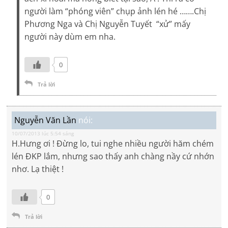
người làm “phóng viên” chụp ảnh lén hé …….Chị
Phương Nga và Chị Nguyễn Tuyết “xử” mấy
người này dùm em nha.
0
Trả lời
Nguyễn Văn Lần
nói:
10/07/2013 lúc 5:54 sáng
H.Hưng ơi ! Đừng lo, tui nghe nhiều người hăm chém
lén ĐKP lắm, nhưng sao thấy anh chàng nầy cứ nhớn
nhơ. Lạ thiệt !
0
Trả lời