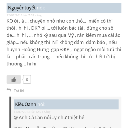
Nguyễntuyết
nói:
12/07/2013 lúc 7:07 sáng
KO ới , à … chuyện nhỏ như con thỏ.., miển có thì
thôi , hi hi , ĐKP ơi … tới luôn bác tài , đừng cho số
de… hi hi , … nhớ kỳ sau qua Mỹ , rán kiếm mua cái áo
giáp… nếu không thì NT không dám đảm bảo , nếu
huynh Hoàng Hưng gặp ĐKP , ngọt ngào mời tưủ thì
là .. phải cẩn trọng…. nếu không thì từ chết tới bị
thương .. hi hi
0
Trả lời
KiềuOanh
nói:
13/07/2013 lúc 12:21 sáng
@ Anh Cả Lần nói ..y như thiệt hé .