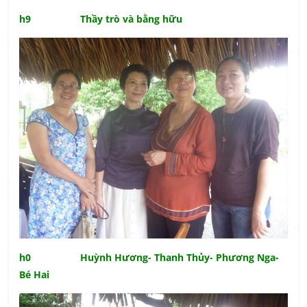
h9 Thầy trò và bằng hữu
h0 Huỳnh Hương- Thanh Thủy- Phương Nga-
Bé Hai