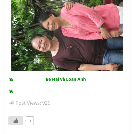
h5 Bé Hai và Loan Anh
h6
Post Views:
926
0