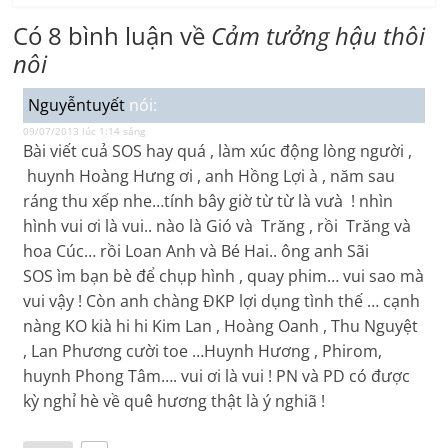
Có 8 bình luận về
Cảm tưởng hậu thôi
nôi
Nguyễntuyết
nói:
09/07/2013 lúc 1:14 sáng
Bài viết cuả SOS hay quá , làm xúc động lòng người ,
huynh Hoàng Hưng ơi , anh Hồng Lợi à , năm sau
ráng thu xếp nhe…tính bây giờ từ từ là vưà ! nhìn
hình vui ơi là vui.. nào là Gió và Trăng , rồi Trăng và
hoa Cúc… rồi Loan Anh và Bé Hai.. ông anh Sãi
SOS ìm bạn bè để chụp hình , quay phim… vui sao mà
vui vậy ! Còn anh chàng ĐKP lợi dụng tình thế … cạnh
nàng KO kià hi hi Kim Lan , Hoàng Oanh , Thu Nguyệt
, Lan Phương cười toe …Huynh Hương , Phirom,
huynh Phong Tâm…. vui ơi là vui ! PN và PD có được
kỳ nghỉ hè về quê hương thật là ý nghiã !