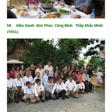
h8 Kiều Oanh- Kim Phúc- Công Bình- Thầy Khắc Minh
(THCL)