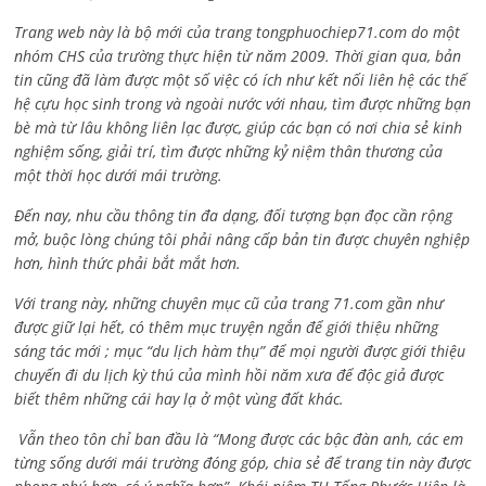
Trang web này là bộ mới của trang tongphuochiep71.com do một
nhóm CHS của trường thực hiện từ năm 2009. Thời gian qua, bản
tin cũng đã làm được một số việc có ích như kết nối liên hệ các thế
hệ cựu học sinh trong và ngoài nước với nhau, tìm được những bạn
bè mà từ lâu không liên lạc được, giúp các bạn có nơi chia sẻ kinh
nghiệm sống, giải trí, tìm được những kỷ niệm thân thương của
một thời học dưới mái trường.
Đến nay, nhu cầu thông tin đa dạng, đối tượng bạn đọc cần rộng
mở, buộc lòng chúng tôi phải nâng cấp bản tin được chuyên nghiệp
hơn, hình thức phải bắt mắt hơn.
Với trang này, những chuyên mục cũ của trang 71.com gần như
được giữ lại hết, có thêm mục truyện ngắn để giới thiệu những
sáng tác mới ; mục “du lịch hàm thụ” để mọi người được giới thiệu
chuyến đi du lịch kỳ thú của mình hồi năm xưa để độc giả được
biết thêm những cái hay lạ ở một vùng đất khác.
Vẫn theo tôn chỉ ban đầu là “Mong được các bậc đàn anh, các em
từng sống dưới mái trường đóng góp, chia sẻ để trang tin này được