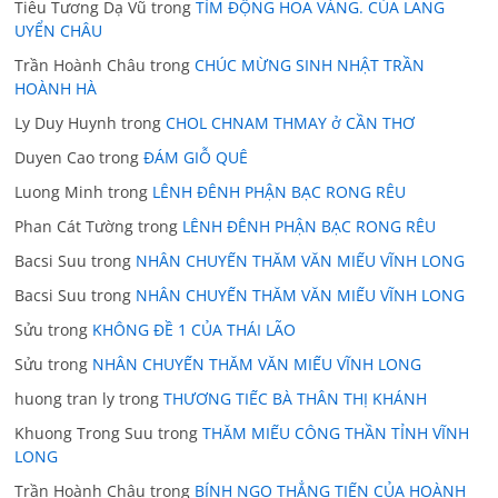
Tiêu Tương Dạ Vũ
trong
TÍM ĐỘNG HOA VÀNG. CỦA LÃNG
UYỂN CHÂU
Trần Hoành Châu
trong
CHÚC MỪNG SINH NHẬT TRẦN
HOÀNH HÀ
Ly Duy Huynh
trong
CHOL CHNAM THMAY ở CẦN THƠ
Duyen Cao
trong
ĐÁM GIỖ QUÊ
Luong Minh
trong
LÊNH ĐÊNH PHẬN BẠC RONG RÊU
Phan Cát Tường
trong
LÊNH ĐÊNH PHẬN BẠC RONG RÊU
Bacsi Suu
trong
NHÂN CHUYẾN THĂM VĂN MIẾU VĨNH LONG
Bacsi Suu
trong
NHÂN CHUYẾN THĂM VĂN MIẾU VĨNH LONG
Sửu
trong
KHÔNG ĐỀ 1 CỦA THÁI LÃO
Sửu
trong
NHÂN CHUYẾN THĂM VĂN MIẾU VĨNH LONG
huong tran ly
trong
THƯƠNG TIẾC BÀ THÂN THỊ KHÁNH
Khuong Trong Suu
trong
THĂM MIẾU CÔNG THẦN TỈNH VĨNH
LONG
Trần Hoành Châu
trong
BÍNH NGỌ THẲNG TIẾN CỦA HOÀNH