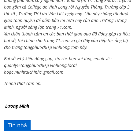
phong phú hơn, có ý nghĩa hơn”. Khái niệm TH Tống Phước Hiệp là
bao gồm cả
Collège de Vinh Long rồi Nguyễn Thông,
Trường cấp 3
thị xã , Trường TH Lưu Văn Liệt ngày nay. Lần này chúng tôi được
giao toàn quyền để đảm bảo lời hứa này của anh Trương Tường
Minh, người sáng lập trang 71.com.
Xin chân thành cám ơn các bạn thời gian qua đã đóng góp tư liệu,
bài vở, tài chính cho trang 71.com và giờ đây vẫn tiếp tục ủng hộ
cho trang tongphuochiep-vinhlong.com này.
Bài vở và ý kiến đóng góp, xin các bạn vui lòng email về :
quanly@tongphuochiep-vinhlong.local
hoặc
minhtaichinh@gmail.com
Thành thật cám ơn.
Lương Minh
Tin nhà