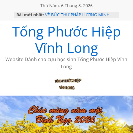
Thứ Năm, 6 Tháng 8, 2026
Bài mới nhất:
VỀ BỨC THƯ PHÁP LƯƠNG MINH
GẶP Ở MỸ
Tống Phước Hiệp
HỌC SỬ HỒI XƯA
MỘT ĐỜI ĐI QUA NHỮNG TRANG
SÁCH
Vĩnh Long
BẤT CHỢT CỦA CHÂU LỆ DUNG
CÀ PHÊ NGẮM NÚI
Website Dành cho cựu học sinh Tống Phước Hiệp Vĩnh
Long