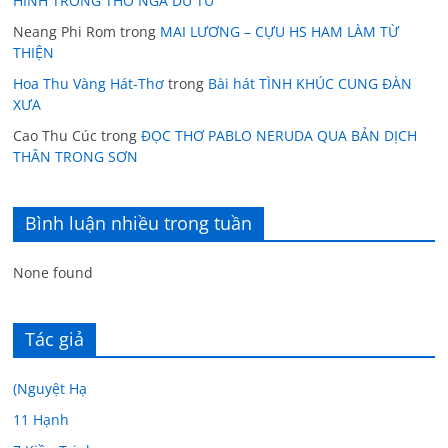
HÌNH TRONG THƠ NGÃ DU TỬ
Neang Phi Rom
trong
MAI LƯƠNG – CỰU HS HAM LÀM TỪ
THIỆN
Hoa Thu Vàng Hát-Thơ
trong
Bài hát TÌNH KHÚC CUNG ĐÀN
XƯA
Cao Thu Cúc
trong
ĐỌC THƠ PABLO NERUDA QUA BẢN DỊCH
THÂN TRONG SƠN
Bình luận nhiều trong tuần
None found
Tác giả
(Nguyệt Hạ
11 Hạnh