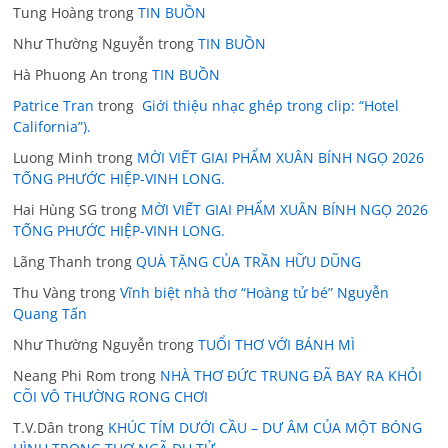
Tung Hoàng
trong
TIN BUỒN
Như Thường Nguyễn
trong
TIN BUỒN
Hà Phuong An
trong
TIN BUỒN
Patrice Tran
trong
Giới thiệu nhạc ghép trong clip: “Hotel
California”).
Luong Minh
trong
MỜI VIẾT GIAI PHẨM XUÂN BÍNH NGỌ 2026
TỐNG PHƯỚC HIỆP-VINH LONG.
Hai Hùng SG
trong
MỜI VIẾT GIAI PHẨM XUÂN BÍNH NGỌ 2026
TỐNG PHƯỚC HIỆP-VINH LONG.
Lãng Thanh
trong
QUÀ TẶNG CỦA TRẦN HỮU DŨNG
Thu Vàng
trong
Vĩnh biệt nhà thơ “Hoàng tử bé” Nguyễn
Quang Tấn
Như Thường Nguyễn
trong
TUỔI THƠ VỚI BÁNH MÌ
Neang Phi Rom
trong
NHÀ THƠ ĐỨC TRUNG ĐÃ BAY RA KHỎI
CÕI VÔ THƯỜNG RONG CHƠI
T.V.Dân
trong
KHÚC TÍM DƯỚI CẦU – DƯ ÂM CỦA MỘT BÓNG