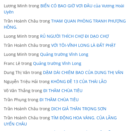
Lương Minh
trong
BIỂN CÓ BAO GIỜ VƠI ĐÂU của Vương Hoài
Uyên
Trần Hoành Châu
trong
THAM QUAN PHÒNG TRANH PHƯỢNG
HỒNG.
Luong Minh
trong
RỦ NGƯỜI THÍCH CHỢ ĐI DẠO CHỢ
Trần Hoành Châu
trong
VỚI TÔI-VĨNH LONG LÀ ĐẤT PHẬT
Luong Minh
trong
Quảng trường Vĩnh Long
Franc Lê
trong
Quảng trường Vĩnh Long
Dung Thị Vân
trong
DẶM DÀI CHIÊM BAO CỦA DUNG THỊ VÂN
Nguyễn Triệu Hải
trong
KHÔNG ĐỀ 13 CỦA THÁI LÃO
Võ Văn Thắng
trong
ĐI THĂM CHÙA TIÊU
Trần Phụng
trong
ĐI THĂM CHÙA TIÊU
Trần Hoành Châu
trong
DICH GIẢ THÂN TRỌNG SƠN
Trần Hoành Châu
trong
TÍM ĐỘNG HOA VÀNG. CỦA LÃNG
UYỂN CHÂU