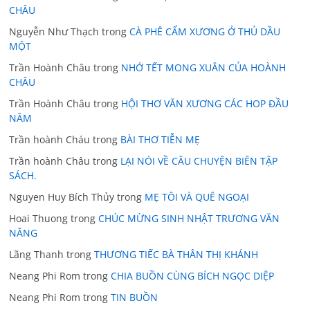
CHÂU
Nguyễn Như Thạch
trong
CÀ PHÊ CẨM XƯƠNG Ở THỦ DẦU
MỘT
Trần Hoành Châu
trong
NHỚ TẾT MONG XUÂN CỦA HOÀNH
CHÂU
Trần Hoành Châu
trong
HỘI THƠ VĂN XƯƠNG CÁC HOP ĐẦU
NĂM
Trần hoành Cháu
trong
BÀI THƠ TIỄN MẸ
Trần hoành Châu
trong
LẠI NÓI VỀ CÂU CHUYỆN BIÊN TẬP
SÁCH.
Nguyen Huy Bích Thủy
trong
MẸ TÔI VÀ QUÊ NGOẠI
Hoai Thuong
trong
CHÚC MỪNG SINH NHẬT TRƯƠNG VĂN
NĂNG
Lãng Thanh
trong
THƯƠNG TIẾC BÀ THÂN THỊ KHÁNH
Neang Phi Rom
trong
CHIA BUỒN CÙNG BÍCH NGỌC DIỆP
Neang Phi Rom
trong
TIN BUỒN