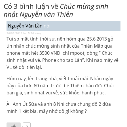
Có 3 bình luận về
Chúc mừng sinh
nhật Nguyễn văn Thiên
Nguyễn Văn Lần
nói:
26/06/2013 lúc 5:36 sáng
Tui sợ mất tính thời sự, nên hôm qua 25.6.2013 gởi
tin nhắn chúc mừng sinh nhật của Thiên Mập qua
phone mất hết 3500 VND, chỉ mpootj dòng ” Chúc
sinh nhật vui vẻ. Phone cho tao.Lần”. Khi nào mầy về
VL sẽ đòi tiền lại.
Hôm nay, lên trang nhà, viết thoải mái. Nhân ngày
nầy của hơn 60 năm trước bé Thiên chào đời. Chúc
bạn già, sinh nhật vui vẻ, sức khỏe, hạnh phúc.
À ! Anh Út Sửa và anh 8 Nhỉ chưa chung độ 2 đứa
mình 1 kết bia, mầy nhớ độ gì không ?
0