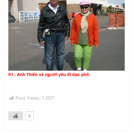
h1 : Anh Thiên và người yêu đi dạo phố
Post Views:
1.007
0