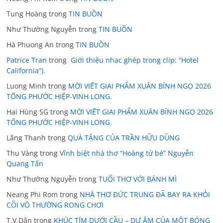
Tung Hoàng
trong
TIN BUỒN
Như Thường Nguyễn
trong
TIN BUỒN
Hà Phuong An
trong
TIN BUỒN
Patrice Tran
trong
Giới thiệu nhạc ghép trong clip: “Hotel
California”).
Luong Minh
trong
MỜI VIẾT GIAI PHẨM XUÂN BÍNH NGỌ 2026
TỐNG PHƯỚC HIỆP-VINH LONG.
Hai Hùng SG
trong
MỜI VIẾT GIAI PHẨM XUÂN BÍNH NGỌ 2026
TỐNG PHƯỚC HIỆP-VINH LONG.
Lãng Thanh
trong
QUÀ TẶNG CỦA TRẦN HỮU DŨNG
Thu Vàng
trong
Vĩnh biệt nhà thơ “Hoàng tử bé” Nguyễn
Quang Tấn
Như Thường Nguyễn
trong
TUỔI THƠ VỚI BÁNH MÌ
Neang Phi Rom
trong
NHÀ THƠ ĐỨC TRUNG ĐÃ BAY RA KHỎI
CÕI VÔ THƯỜNG RONG CHƠI
T.V.Dân
trong
KHÚC TÍM DƯỚI CẦU – DƯ ÂM CỦA MỘT BÓNG