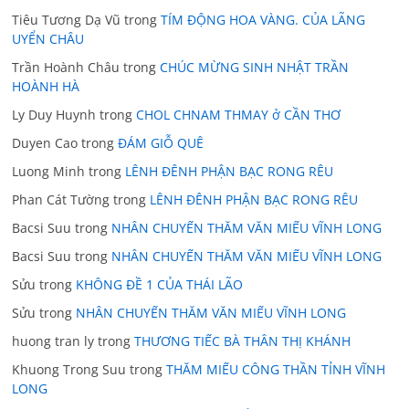
Tiêu Tương Dạ Vũ
trong
TÍM ĐỘNG HOA VÀNG. CỦA LÃNG
UYỂN CHÂU
Trần Hoành Châu
trong
CHÚC MỪNG SINH NHẬT TRẦN
HOÀNH HÀ
Ly Duy Huynh
trong
CHOL CHNAM THMAY ở CẦN THƠ
Duyen Cao
trong
ĐÁM GIỖ QUÊ
Luong Minh
trong
LÊNH ĐÊNH PHẬN BẠC RONG RÊU
Phan Cát Tường
trong
LÊNH ĐÊNH PHẬN BẠC RONG RÊU
Bacsi Suu
trong
NHÂN CHUYẾN THĂM VĂN MIẾU VĨNH LONG
Bacsi Suu
trong
NHÂN CHUYẾN THĂM VĂN MIẾU VĨNH LONG
Sửu
trong
KHÔNG ĐỀ 1 CỦA THÁI LÃO
Sửu
trong
NHÂN CHUYẾN THĂM VĂN MIẾU VĨNH LONG
huong tran ly
trong
THƯƠNG TIẾC BÀ THÂN THỊ KHÁNH
Khuong Trong Suu
trong
THĂM MIẾU CÔNG THẦN TỈNH VĨNH
LONG