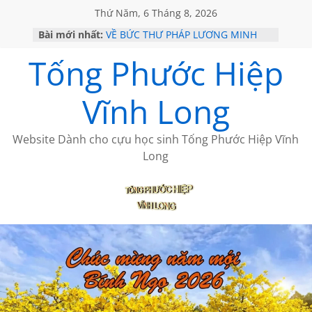
Thứ Năm, 6 Tháng 8, 2026
Bài mới nhất:
VỀ BỨC THƯ PHÁP LƯƠNG MINH
GẶP Ở MỸ
Tống Phước Hiệp
HỌC SỬ HỒI XƯA
MỘT ĐỜI ĐI QUA NHỮNG TRANG
SÁCH
Vĩnh Long
BẤT CHỢT CỦA CHÂU LỆ DUNG
CÀ PHÊ NGẮM NÚI
Website Dành cho cựu học sinh Tống Phước Hiệp Vĩnh
Long