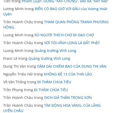
Tiến
trong
Phiếm Luận :UỐNG “XÂY-CHỪNG”, ĐÁI RA “XÂY NẠI”
Lương Minh
trong
BIỂN CÓ BAO GIỜ VƠI ĐÂU của Vương Hoài
Uyên
Trần Hoành Châu
trong
THAM QUAN PHÒNG TRANH PHƯỢNG
HỒNG.
Luong Minh
trong
RỦ NGƯỜI THÍCH CHỢ ĐI DẠO CHỢ
Trần Hoành Châu
trong
VỚI TÔI-VĨNH LONG LÀ ĐẤT PHẬT
Luong Minh
trong
Quảng trường Vĩnh Long
Franc Lê
trong
Quảng trường Vĩnh Long
Dung Thị Vân
trong
DẶM DÀI CHIÊM BAO CỦA DUNG THỊ VÂN
Nguyễn Triệu Hải
trong
KHÔNG ĐỀ 13 CỦA THÁI LÃO
Võ Văn Thắng
trong
ĐI THĂM CHÙA TIÊU
Trần Phụng
trong
ĐI THĂM CHÙA TIÊU
Trần Hoành Châu
trong
DICH GIẢ THÂN TRỌNG SƠN
Trần Hoành Châu
trong
TÍM ĐỘNG HOA VÀNG. CỦA LÃNG
UYỂN CHÂU