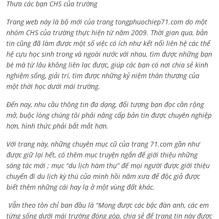
Thưa các bạn CHS của trường
Trang web này là bộ mới của trang tongphuochiep71.com do một
nhóm CHS của trường thực hiện từ năm 2009. Thời gian qua, bản
tin cũng đã làm được một số việc có ích như kết nối liên hệ các thế
hệ cựu học sinh trong và ngoài nước với nhau, tìm được những bạn
bè mà từ lâu không liên lạc được, giúp các bạn có nơi chia sẻ kinh
nghiệm sống, giải trí, tìm được những kỷ niệm thân thương của
một thời học dưới mái trường.
Đến nay, nhu cầu thông tin đa dạng, đối tượng bạn đọc cần rộng
mở, buộc lòng chúng tôi phải nâng cấp bản tin được chuyên nghiệp
hơn, hình thức phải bắt mắt hơn.
Với trang này, những chuyên mục cũ của trang 71.com gần như
được giữ lại hết, có thêm mục truyện ngắn để giới thiệu những
sáng tác mới ; mục “du lịch hàm thụ” để mọi người được giới thiệu
chuyến đi du lịch kỳ thú của mình hồi năm xưa để độc giả được
biết thêm những cái hay lạ ở một vùng đất khác.
Vẫn theo tôn chỉ ban đầu là “Mong được các bậc đàn anh, các em
từng sống dưới mái trường đóng góp, chia sẻ để trang tin này được