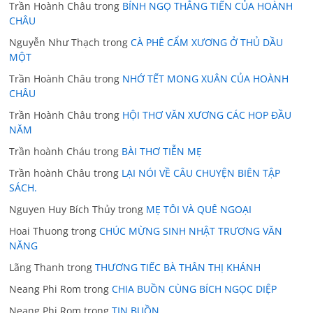
Trần Hoành Châu
trong
BÍNH NGỌ THẲNG TIẾN CỦA HOÀNH
CHÂU
Nguyễn Như Thạch
trong
CÀ PHÊ CẨM XƯƠNG Ở THỦ DẦU
MỘT
Trần Hoành Châu
trong
NHỚ TẾT MONG XUÂN CỦA HOÀNH
CHÂU
Trần Hoành Châu
trong
HỘI THƠ VĂN XƯƠNG CÁC HOP ĐẦU
NĂM
Trần hoành Cháu
trong
BÀI THƠ TIỄN MẸ
Trần hoành Châu
trong
LẠI NÓI VỀ CÂU CHUYỆN BIÊN TẬP
SÁCH.
Nguyen Huy Bích Thủy
trong
MẸ TÔI VÀ QUÊ NGOẠI
Hoai Thuong
trong
CHÚC MỪNG SINH NHẬT TRƯƠNG VĂN
NĂNG
Lãng Thanh
trong
THƯƠNG TIẾC BÀ THÂN THỊ KHÁNH
Neang Phi Rom
trong
CHIA BUỒN CÙNG BÍCH NGỌC DIỆP
Neang Phi Rom
trong
TIN BUỒN