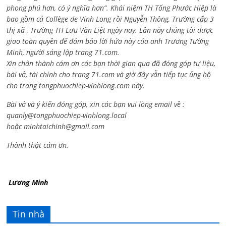
phong phú hơn, có ý nghĩa hơn”. Khái niệm TH Tống Phước Hiệp là
bao gồm cả
Collège de Vinh Long rồi Nguyễn Thông,
Trường cấp 3
thị xã , Trường TH Lưu Văn Liệt ngày nay. Lần này chúng tôi được
giao toàn quyền để đảm bảo lời hứa này của anh Trương Tường
Minh, người sáng lập trang 71.com.
Xin chân thành cám ơn các bạn thời gian qua đã đóng góp tư liệu,
bài vở, tài chính cho trang 71.com và giờ đây vẫn tiếp tục ủng hộ
cho trang tongphuochiep-vinhlong.com này.
Bài vở và ý kiến đóng góp, xin các bạn vui lòng email về :
quanly@tongphuochiep-vinhlong.local
hoặc
minhtaichinh@gmail.com
Thành thật cám ơn.
Lương Minh
Tin nhà