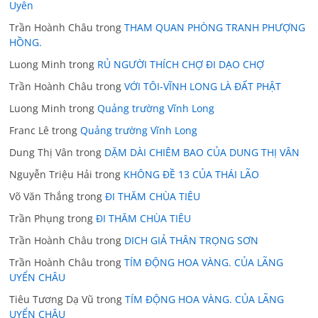
Uyên
Trần Hoành Châu
trong
THAM QUAN PHÒNG TRANH PHƯỢNG
HỒNG.
Luong Minh
trong
RỦ NGƯỜI THÍCH CHỢ ĐI DẠO CHỢ
Trần Hoành Châu
trong
VỚI TÔI-VĨNH LONG LÀ ĐẤT PHẬT
Luong Minh
trong
Quảng trường Vĩnh Long
Franc Lê
trong
Quảng trường Vĩnh Long
Dung Thị Vân
trong
DẶM DÀI CHIÊM BAO CỦA DUNG THỊ VÂN
Nguyễn Triệu Hải
trong
KHÔNG ĐỀ 13 CỦA THÁI LÃO
Võ Văn Thắng
trong
ĐI THĂM CHÙA TIÊU
Trần Phụng
trong
ĐI THĂM CHÙA TIÊU
Trần Hoành Châu
trong
DICH GIẢ THÂN TRỌNG SƠN
Trần Hoành Châu
trong
TÍM ĐỘNG HOA VÀNG. CỦA LÃNG
UYỂN CHÂU
Tiêu Tương Dạ Vũ
trong
TÍM ĐỘNG HOA VÀNG. CỦA LÃNG
UYỂN CHÂU