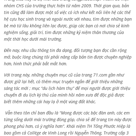
nhóm CHS của trường thực hiện từ năm 2009. Thời gian qua, bản
tin cũng đã làm được một số việc có ích như kết nối liên hệ các thế
hệ cựu học sinh trong và ngoài nước với nhau, tìm được những bạn
bè mà từ lâu không liên lạc được, giúp các bạn có nơi chia sẻ kinh
nghiệm sống, giải trí, tìm được những kỷ niệm thân thương của
một thời học dưới mái trường.
Đến nay, nhu cầu thông tin đa dạng, đối tượng bạn đọc cần rộng
mở, buộc lòng chúng tôi phải nâng cấp bản tin được chuyên nghiệp
hơn, hình thức phải bắt mắt hơn.
Với trang này, những chuyên mục cũ của trang 71.com gần như
được giữ lại hết, có thêm mục truyện ngắn để giới thiệu những
sáng tác mới ; mục “du lịch hàm thụ” để mọi người được giới thiệu
chuyến đi du lịch kỳ thú của mình hồi năm xưa để độc giả được
biết thêm những cái hay lạ ở một vùng đất khác.
Vẫn theo tôn chỉ ban đầu là “Mong được các bậc đàn anh, các em
từng sống dưới mái trường đóng góp, chia sẻ để trang tin này được
phong phú hơn, có ý nghĩa hơn”. Khái niệm TH Tống Phước Hiệp là
bao gồm cả
Collège de Vinh Long rồi Nguyễn Thông,
Trường cấp 3