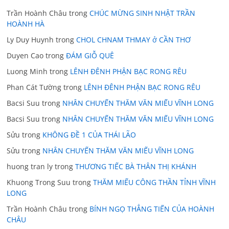
Trần Hoành Châu
trong
CHÚC MỪNG SINH NHẬT TRẦN
HOÀNH HÀ
Ly Duy Huynh
trong
CHOL CHNAM THMAY ở CẦN THƠ
Duyen Cao
trong
ĐÁM GIỖ QUÊ
Luong Minh
trong
LÊNH ĐÊNH PHẬN BẠC RONG RÊU
Phan Cát Tường
trong
LÊNH ĐÊNH PHẬN BẠC RONG RÊU
Bacsi Suu
trong
NHÂN CHUYẾN THĂM VĂN MIẾU VĨNH LONG
Bacsi Suu
trong
NHÂN CHUYẾN THĂM VĂN MIẾU VĨNH LONG
Sửu
trong
KHÔNG ĐỀ 1 CỦA THÁI LÃO
Sửu
trong
NHÂN CHUYẾN THĂM VĂN MIẾU VĨNH LONG
huong tran ly
trong
THƯƠNG TIẾC BÀ THÂN THỊ KHÁNH
Khuong Trong Suu
trong
THĂM MIẾU CÔNG THẦN TỈNH VĨNH
LONG
Trần Hoành Châu
trong
BÍNH NGỌ THẲNG TIẾN CỦA HOÀNH
CHÂU