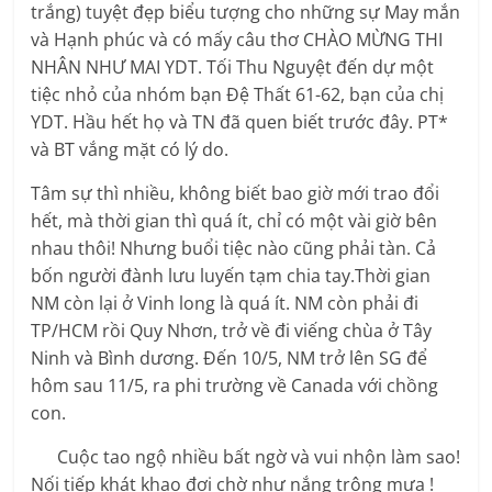
trắng) tuyệt đẹp biểu tượng cho những sự May mắn
và Hạnh phúc và có mấy câu thơ CHÀO MỪNG THI
NHÂN NHƯ MAI YDT. Tối Thu Nguyệt đến dự một
tiệc nhỏ của nhóm bạn Đệ Thất 61-62, bạn của chị
YDT. Hầu hết họ và TN đã quen biết trước đây. PT*
và BT vắng mặt có lý do.
Tâm sự thì nhiều, không biết bao giờ mới trao đổi
hết, mà thời gian thì quá ít, chỉ có một vài giờ bên
nhau thôi! Nhưng buổi tiệc nào cũng phải tàn. Cả
bốn người đành lưu luyến tạm chia tay.Thời gian
NM còn lại ở Vinh long là quá ít. NM còn phải đi
TP/HCM rồi Quy Nhơn, trở về đi viếng chùa ở Tây
Ninh và Bình dương. Đến 10/5, NM trở lên SG để
hôm sau 11/5, ra phi trường về Canada với chồng
con.
Cuộc tao ngộ nhiều bất ngờ và vui nhộn làm sao!
Nối tiếp khát khao đợi chờ như nắng trông mưa !