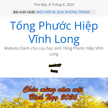
Thứ Bảy, 8 Tháng 8, 2026
Bài mới nhất:
MỘT ĐỜI ĐI QUA NHỮNG TRANG
SÁCH
Tống Phước Hiệp
KHÔNG ĐỀ 19 CỦA THÁI LÃO
CHÙM THƠ CỦA BÍCH HÀ
GIÃ TỪ ĐÀ LẠT của ANTH ĐOÀN
Vĩnh Long
HỌC SỬ HỒI XƯA
Website Dành cho cựu học sinh Tống Phước Hiệp Vĩnh
Long