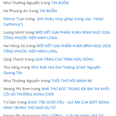
Như Thường Nguyễn
trong
TIN BUỒN
Hà Phuong An
trong
TIN BUỒN
Patrice Tran
trong
Giới thiệu nhạc ghép trong clip: “Hotel
California”).
Luong Minh
trong
MỜI VIẾT GIAI PHẨM XUÂN BÍNH NGỌ 2026
TỐNG PHƯỚC HIỆP-VINH LONG.
Hai Hùng SG
trong
MỜI VIẾT GIAI PHẨM XUÂN BÍNH NGỌ 2026
TỐNG PHƯỚC HIỆP-VINH LONG.
Lãng Thanh
trong
QUÀ TẶNG CỦA TRẦN HỮU DŨNG
Thu Vàng
trong
Vĩnh biệt nhà thơ “Hoàng tử bé” Nguyễn
Quang Tấn
Như Thường Nguyễn
trong
TUỔI THƠ VỚI BÁNH MÌ
Neang Phi Rom
trong
NHÀ THƠ ĐỨC TRUNG ĐÃ BAY RA KHỎI
CÕI VÔ THƯỜNG RONG CHƠI
T.V.Dân
trong
KHÚC TÍM DƯỚI CẦU – DƯ ÂM CỦA MỘT BÓNG
HÌNH TRONG THƠ NGÃ DU TỬ
Neang Phi Rom
trong
MAI LƯƠNG – CỰU HS HAM LÀM TỪ