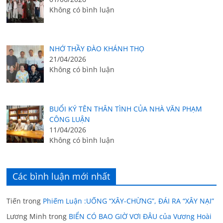
Không có bình luận
NHỚ THẦY ĐÀO KHÁNH THỌ
21/04/2026
Không có bình luận
BUỔI KÝ TÊN THÂN TÌNH CỦA NHÀ VĂN PHẠM
CÔNG LUẬN
11/04/2026
Không có bình luận
Các bình luận mới nhất
Tiến
trong
Phiếm Luận :UỐNG “XÂY-CHỪNG”, ĐÁI RA “XÂY NẠI”
Lương Minh
trong
BIỂN CÓ BAO GIỜ VƠI ĐÂU của Vương Hoài