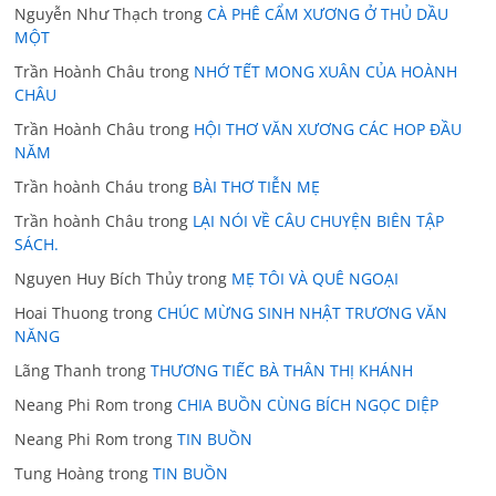
Nguyễn Như Thạch
trong
CÀ PHÊ CẨM XƯƠNG Ở THỦ DẦU
MỘT
Trần Hoành Châu
trong
NHỚ TẾT MONG XUÂN CỦA HOÀNH
CHÂU
Trần Hoành Châu
trong
HỘI THƠ VĂN XƯƠNG CÁC HOP ĐẦU
NĂM
Trần hoành Cháu
trong
BÀI THƠ TIỄN MẸ
Trần hoành Châu
trong
LẠI NÓI VỀ CÂU CHUYỆN BIÊN TẬP
SÁCH.
Nguyen Huy Bích Thủy
trong
MẸ TÔI VÀ QUÊ NGOẠI
Hoai Thuong
trong
CHÚC MỪNG SINH NHẬT TRƯƠNG VĂN
NĂNG
Lãng Thanh
trong
THƯƠNG TIẾC BÀ THÂN THỊ KHÁNH
Neang Phi Rom
trong
CHIA BUỒN CÙNG BÍCH NGỌC DIỆP
Neang Phi Rom
trong
TIN BUỒN
Tung Hoàng
trong
TIN BUỒN