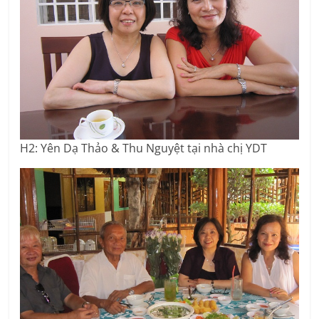
H2: Yên Dạ Thảo & Thu Nguyệt tại nhà chị YDT