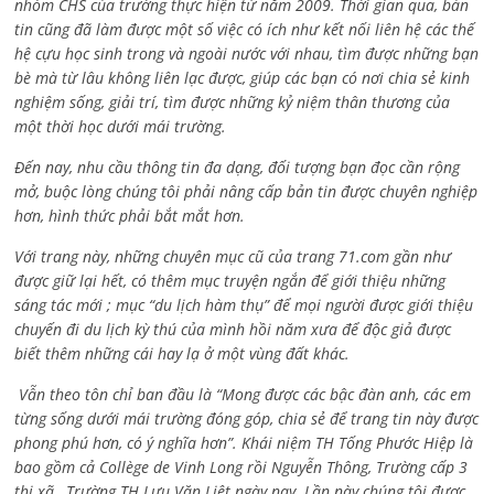
nhóm CHS của trường thực hiện từ năm 2009. Thời gian qua, bản
tin cũng đã làm được một số việc có ích như kết nối liên hệ các thế
hệ cựu học sinh trong và ngoài nước với nhau, tìm được những bạn
bè mà từ lâu không liên lạc được, giúp các bạn có nơi chia sẻ kinh
nghiệm sống, giải trí, tìm được những kỷ niệm thân thương của
một thời học dưới mái trường.
Đến nay, nhu cầu thông tin đa dạng, đối tượng bạn đọc cần rộng
mở, buộc lòng chúng tôi phải nâng cấp bản tin được chuyên nghiệp
hơn, hình thức phải bắt mắt hơn.
Với trang này, những chuyên mục cũ của trang 71.com gần như
được giữ lại hết, có thêm mục truyện ngắn để giới thiệu những
sáng tác mới ; mục “du lịch hàm thụ” để mọi người được giới thiệu
chuyến đi du lịch kỳ thú của mình hồi năm xưa để độc giả được
biết thêm những cái hay lạ ở một vùng đất khác.
Vẫn theo tôn chỉ ban đầu là “Mong được các bậc đàn anh, các em
từng sống dưới mái trường đóng góp, chia sẻ để trang tin này được
phong phú hơn, có ý nghĩa hơn”. Khái niệm TH Tống Phước Hiệp là
bao gồm cả
Collège de Vinh Long rồi Nguyễn Thông,
Trường cấp 3
thị xã , Trường TH Lưu Văn Liệt ngày nay. Lần này chúng tôi được