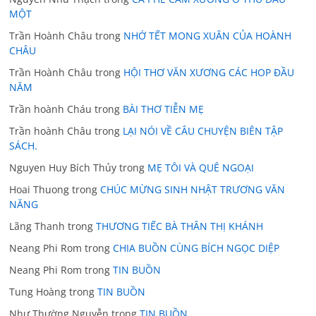
MỘT
Trần Hoành Châu
trong
NHỚ TẾT MONG XUÂN CỦA HOÀNH
CHÂU
Trần Hoành Châu
trong
HỘI THƠ VĂN XƯƠNG CÁC HOP ĐẦU
NĂM
Trần hoành Cháu
trong
BÀI THƠ TIỄN MẸ
Trần hoành Châu
trong
LẠI NÓI VỀ CÂU CHUYỆN BIÊN TẬP
SÁCH.
Nguyen Huy Bích Thủy
trong
MẸ TÔI VÀ QUÊ NGOẠI
Hoai Thuong
trong
CHÚC MỪNG SINH NHẬT TRƯƠNG VĂN
NĂNG
Lãng Thanh
trong
THƯƠNG TIẾC BÀ THÂN THỊ KHÁNH
Neang Phi Rom
trong
CHIA BUỒN CÙNG BÍCH NGỌC DIỆP
Neang Phi Rom
trong
TIN BUỒN
Tung Hoàng
trong
TIN BUỒN
Như Thường Nguyễn
trong
TIN BUỒN