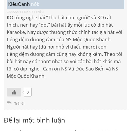
KiềuOanh
nói:
08/05/2013 lúc 5:44 chiều
KO từng nghe bài “Thu hát cho người” và KO rất
thích, nên hay “dợt” bài hát ấy mỗi lúc có dịp hát
Karaoke, Nay được thưởng thức chính tác giả hát với
tiếng đệm dương cầm của NS Mộc Quốc Khanh.
Người hát hay (dù hơi nhỏ vì thiếu micro) còn
tiếng đệm dương cầm cũng hay không kém. Theo tôi
bài hát này có “hồn” nhất so với các bài hát khác mà
tôi có dịp nghe. Cám ơn NS Vũ Đức Sao Biển và NS
Mộc Quốc Khanh.
0
Trả lời
Để lại một bình luận