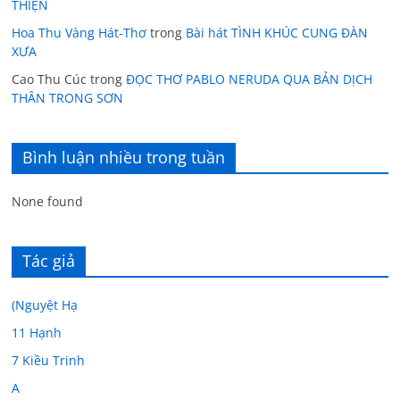
THIỆN
Hoa Thu Vàng Hát-Thơ
trong
Bài hát TÌNH KHÚC CUNG ĐÀN
XƯA
Cao Thu Cúc
trong
ĐỌC THƠ PABLO NERUDA QUA BẢN DỊCH
THÂN TRONG SƠN
Bình luận nhiều trong tuần
None found
Tác giả
(Nguyệt Hạ
11 Hạnh
7 Kiều Trinh
A