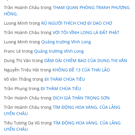
Trần Hoành Châu
trong
THAM QUAN PHÒNG TRANH PHƯỢNG
HỒNG.
Luong Minh
trong
RỦ NGƯỜI THÍCH CHỢ ĐI DẠO CHỢ
Trần Hoành Châu
trong
VỚI TÔI-VĨNH LONG LÀ ĐẤT PHẬT
Luong Minh
trong
Quảng trường Vĩnh Long
Franc Lê
trong
Quảng trường Vĩnh Long
Dung Thị Vân
trong
DẶM DÀI CHIÊM BAO CỦA DUNG THỊ VÂN
Nguyễn Triệu Hải
trong
KHÔNG ĐỀ 13 CỦA THÁI LÃO
Võ Văn Thắng
trong
ĐI THĂM CHÙA TIÊU
Trần Phụng
trong
ĐI THĂM CHÙA TIÊU
Trần Hoành Châu
trong
DICH GIẢ THÂN TRỌNG SƠN
Trần Hoành Châu
trong
TÍM ĐỘNG HOA VÀNG. CỦA LÃNG
UYỂN CHÂU
Tiêu Tương Dạ Vũ
trong
TÍM ĐỘNG HOA VÀNG. CỦA LÃNG
UYỂN CHÂU