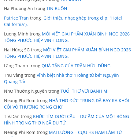
Hà Phuong An
trong
TIN BUỒN
Patrice Tran
trong
Giới thiệu nhạc ghép trong clip: “Hotel
California”).
Luong Minh
trong
MỜI VIẾT GIAI PHẨM XUÂN BÍNH NGỌ 2026
TỐNG PHƯỚC HIỆP-VINH LONG.
Hai Hùng SG
trong
MỜI VIẾT GIAI PHẨM XUÂN BÍNH NGỌ 2026
TỐNG PHƯỚC HIỆP-VINH LONG.
Lãng Thanh
trong
QUÀ TẶNG CỦA TRẦN HỮU DŨNG
Thu Vàng
trong
Vĩnh biệt nhà thơ “Hoàng tử bé” Nguyễn
Quang Tấn
Như Thường Nguyễn
trong
TUỔI THƠ VỚI BÁNH MÌ
Neang Phi Rom
trong
NHÀ THƠ ĐỨC TRUNG ĐÃ BAY RA KHỎI
CÕI VÔ THƯỜNG RONG CHƠI
T.V.Dân
trong
KHÚC TÍM DƯỚI CẦU – DƯ ÂM CỦA MỘT BÓNG
HÌNH TRONG THƠ NGÃ DU TỬ
Neang Phi Rom
trong
MAI LƯƠNG – CỰU HS HAM LÀM TỪ