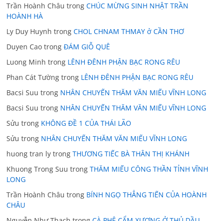
Trần Hoành Châu
trong
CHÚC MỪNG SINH NHẬT TRẦN
HOÀNH HÀ
Ly Duy Huynh
trong
CHOL CHNAM THMAY ở CẦN THƠ
Duyen Cao
trong
ĐÁM GIỖ QUÊ
Luong Minh
trong
LÊNH ĐÊNH PHẬN BẠC RONG RÊU
Phan Cát Tường
trong
LÊNH ĐÊNH PHẬN BẠC RONG RÊU
Bacsi Suu
trong
NHÂN CHUYẾN THĂM VĂN MIẾU VĨNH LONG
Bacsi Suu
trong
NHÂN CHUYẾN THĂM VĂN MIẾU VĨNH LONG
Sửu
trong
KHÔNG ĐỀ 1 CỦA THÁI LÃO
Sửu
trong
NHÂN CHUYẾN THĂM VĂN MIẾU VĨNH LONG
huong tran ly
trong
THƯƠNG TIẾC BÀ THÂN THỊ KHÁNH
Khuong Trong Suu
trong
THĂM MIẾU CÔNG THẦN TỈNH VĨNH
LONG
Trần Hoành Châu
trong
BÍNH NGỌ THẲNG TIẾN CỦA HOÀNH
CHÂU
Nguyễn Như Thạch
trong
CÀ PHÊ CẨM XƯƠNG Ở THỦ DẦU