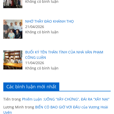
Không có bình luận
NHỚ THẦY ĐÀO KHÁNH THỌ
21/04/2026
Không có bình luận
BUỔI KÝ TÊN THÂN TÌNH CỦA NHÀ VĂN PHẠM
CÔNG LUẬN
11/04/2026
Không có bình luận
Các bình luận mới nhất
Tiến
trong
Phiếm Luận :UỐNG “XÂY-CHỪNG”, ĐÁI RA “XÂY NẠI”
Lương Minh
trong
BIỂN CÓ BAO GIỜ VƠI ĐÂU của Vương Hoài
Uyên