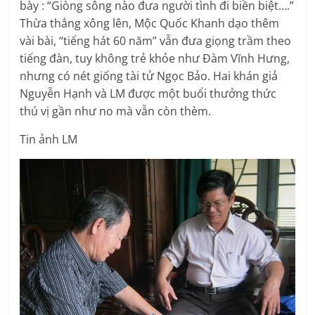
bày : “Giòng sông nào đưa người tình đi biền biệt….”
Thừa thắng xông lên, Mộc Quốc Khanh dạo thêm
vài bài, “tiếng hát 60 năm” vẫn đưa giọng trầm theo
tiếng đàn, tuy không trẻ khỏe như Đàm Vĩnh Hưng,
nhưng có nét giống tài tử Ngọc Bảo. Hai khán giả
Nguyễn Hạnh và LM được một buổi thưởng thức
thú vị gần như no mà vẫn còn thèm.
Tin ảnh LM