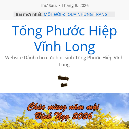
Thứ Sáu, 7 Tháng 8, 2026
Bài mới nhất:
MỘT ĐỜI ĐI QUA NHỮNG TRANG
SÁCH
Tống Phước Hiệp
KHÔNG ĐỀ 19 CỦA THÁI LÃO
CHÙM THƠ CỦA BÍCH HÀ
GIÃ TỪ ĐÀ LẠT của ANTH ĐOÀN
Vĩnh Long
HỌC SỬ HỒI XƯA
Website Dành cho cựu học sinh Tống Phước Hiệp Vĩnh
Long