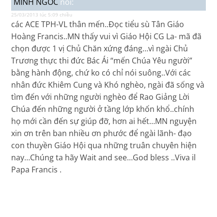
MINH NGOC
nói:
25/03/2013 lúc 5:09 chiều
các ACE TPH-VL thân mến..Đọc tiểu sù Tân Giáo
Hoàng Francis..MN thấy vui vì Giáo Hội CG La- mã đã
chọn được 1 vị Chủ Chăn xứng đáng…vì ngài Chủ
Trương thực thi đức Bác Ái “mến Chúa Yêu người”
bằng hành động, chứ ko có chỉ nói suông..Với các
nhân đức Khiêm Cung và Khó nghèo, ngài đã sống và
tìm đến với những người nghèo để Rao Giảng Lời
Chúa đến những người ở tầng lớp khốn khổ..chính
họ mới cần đến sự giúp đỡ, hơn ai hết…MN nguyện
xin ơn trên ban nhiều ơn phước để ngài lãnh- đạo
con thuyền Giáo Hội qua những truân chuyên hiện
nay…Chúng ta hãy Wait and see…God bless ..Viva il
Papa Francis .