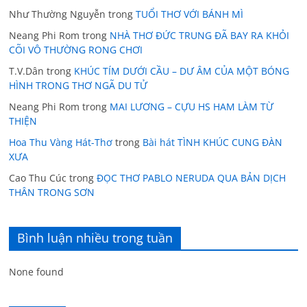
Như Thường Nguyễn
trong
TUỔI THƠ VỚI BÁNH MÌ
Neang Phi Rom
trong
NHÀ THƠ ĐỨC TRUNG ĐÃ BAY RA KHỎI
CÕI VÔ THƯỜNG RONG CHƠI
T.V.Dân
trong
KHÚC TÍM DƯỚI CẦU – DƯ ÂM CỦA MỘT BÓNG
HÌNH TRONG THƠ NGÃ DU TỬ
Neang Phi Rom
trong
MAI LƯƠNG – CỰU HS HAM LÀM TỪ
THIỆN
Hoa Thu Vàng Hát-Thơ
trong
Bài hát TÌNH KHÚC CUNG ĐÀN
XƯA
Cao Thu Cúc
trong
ĐỌC THƠ PABLO NERUDA QUA BẢN DỊCH
THÂN TRONG SƠN
Bình luận nhiều trong tuần
None found