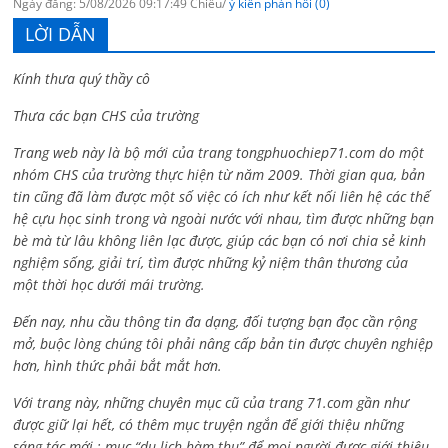
Ngày đăng: 5/08/2026 09:17:49 Chiều/
ý kiến phản hồi (0)
LỜI DẪN
Kính thưa quý thầy cô
Thưa các bạn CHS của trường
Trang web này là bộ mới của trang tongphuochiep71.com do một
nhóm CHS của trường thực hiện từ năm 2009. Thời gian qua, bản
tin cũng đã làm được một số việc có ích như kết nối liên hệ các thế
hệ cựu học sinh trong và ngoài nước với nhau, tìm được những bạn
bè mà từ lâu không liên lạc được, giúp các bạn có nơi chia sẻ kinh
nghiệm sống, giải trí, tìm được những kỷ niệm thân thương của
một thời học dưới mái trường.
Đến nay, nhu cầu thông tin đa dạng, đối tượng bạn đọc cần rộng
mở, buộc lòng chúng tôi phải nâng cấp bản tin được chuyên nghiệp
hơn, hình thức phải bắt mắt hơn.
Với trang này, những chuyên mục cũ của trang 71.com gần như
được giữ lại hết, có thêm mục truyện ngắn để giới thiệu những
sáng tác mới ; mục “du lịch hàm thụ” để mọi người được giới thiệu