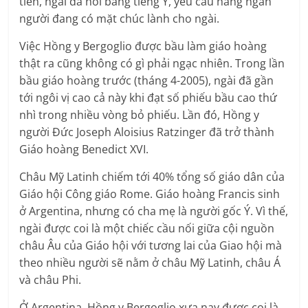
tiên, ngài đã nói bằng tiếng Ý, yêu cầu hàng ngàn
người đang có mặt chúc lành cho ngài.
Việc Hồng y Bergoglio được bầu làm giáo hoàng
thật ra cũng không có gì phải ngạc nhiên. Trong lần
bầu giáo hoàng trước (tháng 4-2005), ngài đã gần
tới ngôi vị cao cả này khi đạt số phiếu bầu cao thứ
nhì trong nhiều vòng bỏ phiếu. Lần đó, Hồng y
người Đức Joseph Aloisius Ratzinger đã trở thành
Giáo hoàng Benedict XVI.
Châu Mỹ Latinh chiếm tới 40% tổng số giáo dân của
Giáo hội Công giáo Rome. Giáo hoàng Francis sinh
ở Argentina, nhưng có cha mẹ là người gốc Ý. Vì thế,
ngài được coi là một chiếc cầu nối giữa cội nguồn
châu Âu của Giáo hội với tương lai của Giao hội mà
theo nhiều người sẽ nằm ở châu Mỹ Latinh, châu Á
và châu Phi.
Ở Argentina, Hồng y Bergoglio xưa nay được coi là