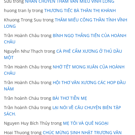
Sửu
trong
NHÂN CHUYẾN THĂM VĂN MIẾU VĨNH LONG
huong tran ly
trong
THƯƠNG TIẾC BÀ THÂN THỊ KHÁNH
Khuong Trong Suu
trong
THĂM MIẾU CÔNG THẦN TỈNH VĨNH
LONG
Trần Hoành Châu
trong
BÍNH NGỌ THẲNG TIẾN CỦA HOÀNH
CHÂU
Nguyễn Như Thạch
trong
CÀ PHÊ CẨM XƯƠNG Ở THỦ DẦU
MỘT
Trần Hoành Châu
trong
NHỚ TẾT MONG XUÂN CỦA HOÀNH
CHÂU
Trần Hoành Châu
trong
HỘI THƠ VĂN XƯƠNG CÁC HOP ĐẦU
NĂM
Trần hoành Cháu
trong
BÀI THƠ TIỄN MẸ
Trần hoành Châu
trong
LẠI NÓI VỀ CÂU CHUYỆN BIÊN TẬP
SÁCH.
Nguyen Huy Bích Thủy
trong
MẸ TÔI VÀ QUÊ NGOẠI
Hoai Thuong
trong
CHÚC MỪNG SINH NHẬT TRƯƠNG VĂN