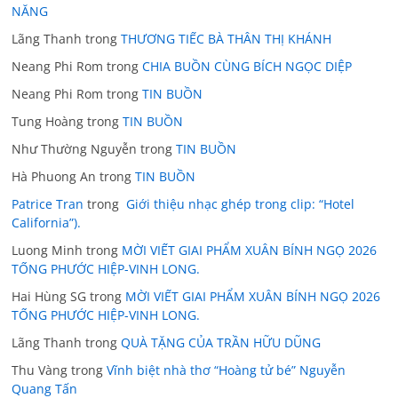
NĂNG
Lãng Thanh
trong
THƯƠNG TIẾC BÀ THÂN THỊ KHÁNH
Neang Phi Rom
trong
CHIA BUỒN CÙNG BÍCH NGỌC DIỆP
Neang Phi Rom
trong
TIN BUỒN
Tung Hoàng
trong
TIN BUỒN
Như Thường Nguyễn
trong
TIN BUỒN
Hà Phuong An
trong
TIN BUỒN
Patrice Tran
trong
Giới thiệu nhạc ghép trong clip: “Hotel
California”).
Luong Minh
trong
MỜI VIẾT GIAI PHẨM XUÂN BÍNH NGỌ 2026
TỐNG PHƯỚC HIỆP-VINH LONG.
Hai Hùng SG
trong
MỜI VIẾT GIAI PHẨM XUÂN BÍNH NGỌ 2026
TỐNG PHƯỚC HIỆP-VINH LONG.
Lãng Thanh
trong
QUÀ TẶNG CỦA TRẦN HỮU DŨNG
Thu Vàng
trong
Vĩnh biệt nhà thơ “Hoàng tử bé” Nguyễn
Quang Tấn