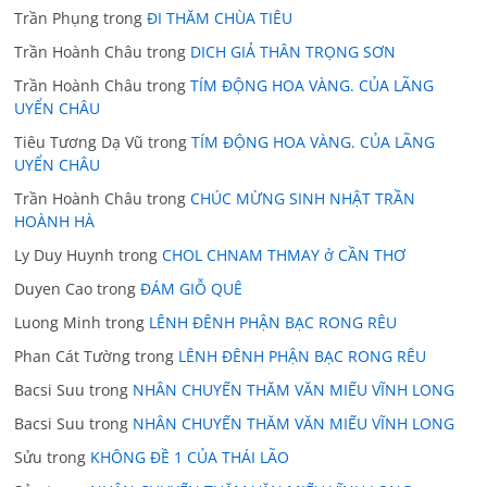
Trần Phụng
trong
ĐI THĂM CHÙA TIÊU
Trần Hoành Châu
trong
DICH GIẢ THÂN TRỌNG SƠN
Trần Hoành Châu
trong
TÍM ĐỘNG HOA VÀNG. CỦA LÃNG
UYỂN CHÂU
Tiêu Tương Dạ Vũ
trong
TÍM ĐỘNG HOA VÀNG. CỦA LÃNG
UYỂN CHÂU
Trần Hoành Châu
trong
CHÚC MỪNG SINH NHẬT TRẦN
HOÀNH HÀ
Ly Duy Huynh
trong
CHOL CHNAM THMAY ở CẦN THƠ
Duyen Cao
trong
ĐÁM GIỖ QUÊ
Luong Minh
trong
LÊNH ĐÊNH PHẬN BẠC RONG RÊU
Phan Cát Tường
trong
LÊNH ĐÊNH PHẬN BẠC RONG RÊU
Bacsi Suu
trong
NHÂN CHUYẾN THĂM VĂN MIẾU VĨNH LONG
Bacsi Suu
trong
NHÂN CHUYẾN THĂM VĂN MIẾU VĨNH LONG
Sửu
trong
KHÔNG ĐỀ 1 CỦA THÁI LÃO