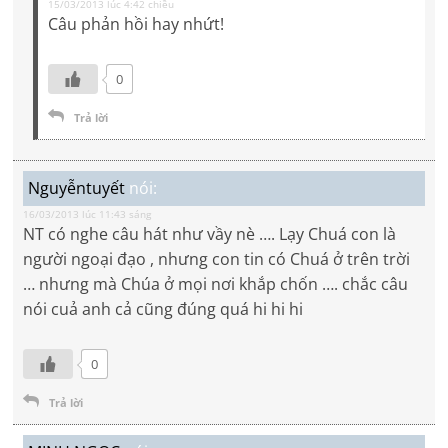
15/03/2013 lúc 4:42 chiều
Câu phản hồi hay nhứt!
0
Trả lời
Nguyễntuyết
nói:
16/03/2013 lúc 11:43 sáng
NT có nghe câu hát như vầy nè …. Lạy Chuá con là
người ngoại đạo , nhưng con tin có Chuá ở trên trời
… nhưng mà Chúa ở mọi nơi khắp chốn …. chắc câu
nói cuả anh cả cũng đúng quá hi hi hi
0
Trả lời