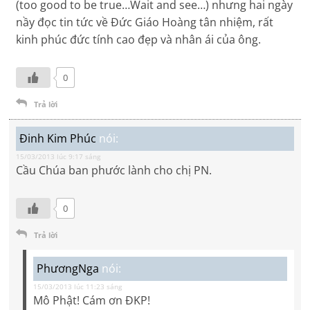
(too good to be true…Wait and see…) nhưng hai ngày
nầy đọc tin tức về Đức Giáo Hoàng tân nhiệm, rất
kinh phúc đức tính cao đẹp và nhân ái của ông.
0
Trả lời
Đinh Kim Phúc
nói:
15/03/2013 lúc 9:17 sáng
Cầu Chúa ban phước lành cho chị PN.
0
Trả lời
PhươngNga
nói:
15/03/2013 lúc 11:23 sáng
Mô Phật! Cám ơn ĐKP!