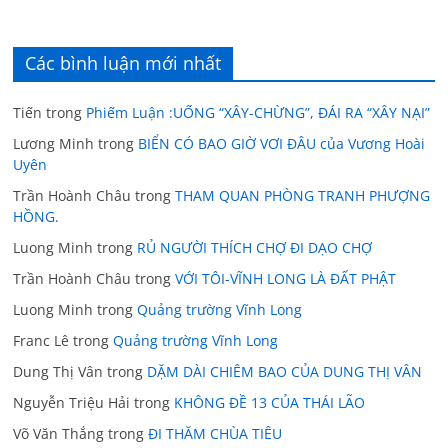
Các bình luận mới nhất
Tiến
trong
Phiếm Luận :UỐNG “XÂY-CHỪNG”, ĐÁI RA “XÂY NẠI”
Lương Minh
trong
BIỂN CÓ BAO GIỜ VƠI ĐÂU của Vương Hoài
Uyên
Trần Hoành Châu
trong
THAM QUAN PHÒNG TRANH PHƯỢNG
HỒNG.
Luong Minh
trong
RỦ NGƯỜI THÍCH CHỢ ĐI DẠO CHỢ
Trần Hoành Châu
trong
VỚI TÔI-VĨNH LONG LÀ ĐẤT PHẬT
Luong Minh
trong
Quảng trường Vĩnh Long
Franc Lê
trong
Quảng trường Vĩnh Long
Dung Thị Vân
trong
DẶM DÀI CHIÊM BAO CỦA DUNG THỊ VÂN
Nguyễn Triệu Hải
trong
KHÔNG ĐỀ 13 CỦA THÁI LÃO
Võ Văn Thắng
trong
ĐI THĂM CHÙA TIÊU