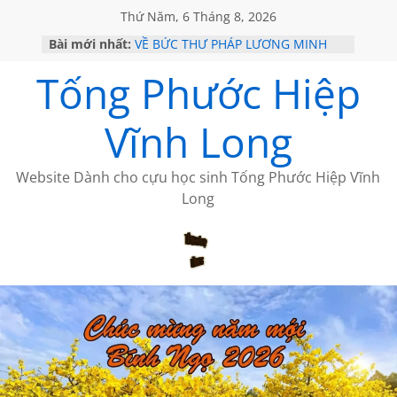
Thứ Năm, 6 Tháng 8, 2026
Bài mới nhất:
VỀ BỨC THƯ PHÁP LƯƠNG MINH
GẶP Ở MỸ
Tống Phước Hiệp
HỌC SỬ HỒI XƯA
MỘT ĐỜI ĐI QUA NHỮNG TRANG
SÁCH
Vĩnh Long
BẤT CHỢT CỦA CHÂU LỆ DUNG
CÀ PHÊ NGẮM NÚI
Website Dành cho cựu học sinh Tống Phước Hiệp Vĩnh
Long