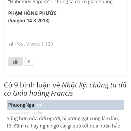
“Habemus Papam” – chúng ta đã có giáo hoàng.
PHẠM HỒNG PHƯỚC
(Saigon 14-3-2013)
Post Views:
1.129
0
Có 9 bình luận về
Nhật Ký: chúng ta đã
có Giáo hoàng Francis
PhuongNga
nói:
15/03/2013 lúc 6:00 sáng
Sống hơn nửa đời người, bị lường gạt cũng lắm lần,
tôi đâm ra hay nghi ngờ cái gì quá tốt quá hoàn hảo