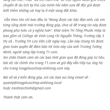
chuyến đi du lịch kỳ thú của mình hồi năm xưa để độc giả được
biết thêm những cái hay lạ ở một vùng đất khác.
Vẫn theo tôn chỉ ban đầu là “Mong được các bậc đàn anh, các em
từng sống dưới mái trường đóng góp, chia sẻ để trang tin này được
phong phú hơn, có ý nghĩa hơn”. Khái niệm TH Tống Phước Hiệp là
bao gồm cả
Collège de Vinh Long rồi Nguyễn Thông,
Trường cấp 3
thị xã , Trường TH Lưu Văn Liệt ngày nay. Lần này chúng tôi được
giao toàn quyền để đảm bảo lời hứa này của anh Trương Tường
Minh, người sáng lập trang 71.com.
Xin chân thành cám ơn các bạn thời gian qua đã đóng góp tư liệu,
bài vở, tài chính cho trang 71.com và giờ đây vẫn tiếp tục ủng hộ
cho trang tongphuochiep-vinhlong.com này.
Bài vở và ý kiến đóng góp, xin các bạn vui lòng email về :
quanly@tongphuochiep-vinhlong.local
hoặc
minhtaichinh@gmail.com
Thành thật cám ơn.