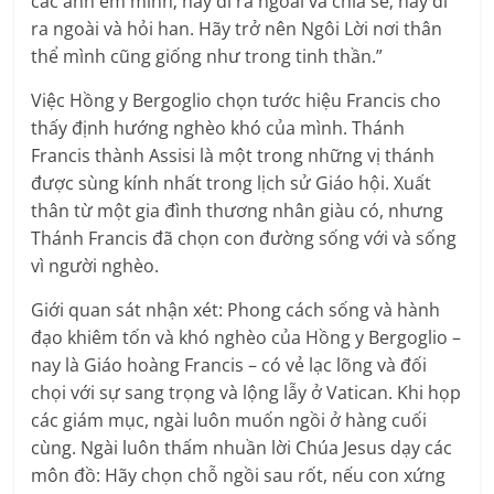
các anh em mình; hãy đi ra ngoài và chia sẻ; hãy đi
ra ngoài và hỏi han. Hãy trở nên Ngôi Lời nơi thân
thể mình cũng giống như trong tinh thần.”
Việc Hồng y Bergoglio chọn tước hiệu Francis cho
thấy định hướng nghèo khó của mình. Thánh
Francis thành Assisi là một trong những vị thánh
được sùng kính nhất trong lịch sử Giáo hội. Xuất
thân từ một gia đình thương nhân giàu có, nhưng
Thánh Francis đã chọn con đường sống với và sống
vì người nghèo.
Giới quan sát nhận xét: Phong cách sống và hành
đạo khiêm tốn và khó nghèo của Hồng y Bergoglio –
nay là Giáo hoàng Francis – có vẻ lạc lõng và đối
chọi với sự sang trọng và lộng lẫy ở Vatican. Khi họp
các giám mục, ngài luôn muốn ngồi ở hàng cuối
cùng. Ngài luôn thấm nhuần lời Chúa Jesus dạy các
môn đồ: Hãy chọn chỗ ngồi sau rốt, nếu con xứng