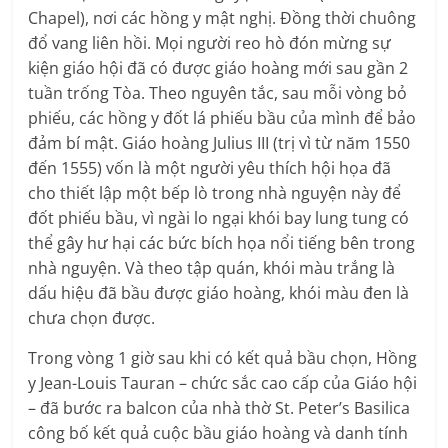
Chapel), nơi các hồng y mật nghị. Đồng thời chuông
đổ vang liên hồi. Mọi người reo hò đón mừng sự
kiện giáo hội đã có được giáo hoàng mới sau gần 2
tuần trống Tòa. Theo nguyên tắc, sau mỗi vòng bỏ
phiếu, các hồng y đốt lá phiếu bầu của mình để bảo
đảm bí mật. Giáo hoàng Julius III (trị vì từ năm 1550
đến 1555) vốn là một người yêu thích hội họa đã
cho thiết lập một bếp lò trong nhà nguyện này để
đốt phiếu bầu, vì ngài lo ngại khói bay lung tung có
thể gây hư hại các bức bích họa nổi tiếng bên trong
nhà nguyện. Và theo tập quán, khói màu trắng là
dấu hiệu đã bầu được giáo hoàng, khói màu đen là
chưa chọn được.
Trong vòng 1 giờ sau khi có kết quả bầu chọn, Hồng
y Jean-Louis Tauran – chức sắc cao cấp của Giáo hội
– đã bước ra balcon của nhà thờ St. Peter’s Basilica
công bố kết quả cuộc bầu giáo hoàng và danh tính