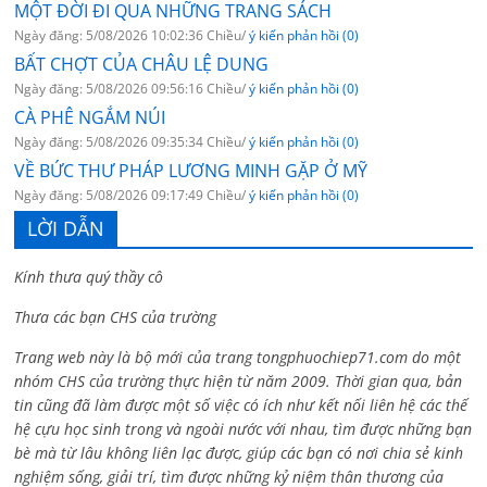
MỘT ĐỜI ĐI QUA NHỮNG TRANG SÁCH
Ngày đăng: 5/08/2026 10:02:36 Chiều/
ý kiến phản hồi (0)
BẤT CHỢT CỦA CHÂU LỆ DUNG
Ngày đăng: 5/08/2026 09:56:16 Chiều/
ý kiến phản hồi (0)
CÀ PHÊ NGẮM NÚI
Ngày đăng: 5/08/2026 09:35:34 Chiều/
ý kiến phản hồi (0)
VỀ BỨC THƯ PHÁP LƯƠNG MINH GẶP Ở MỸ
Ngày đăng: 5/08/2026 09:17:49 Chiều/
ý kiến phản hồi (0)
LỜI DẪN
Kính thưa quý thầy cô
Thưa các bạn CHS của trường
Trang web này là bộ mới của trang tongphuochiep71.com do một
nhóm CHS của trường thực hiện từ năm 2009. Thời gian qua, bản
tin cũng đã làm được một số việc có ích như kết nối liên hệ các thế
hệ cựu học sinh trong và ngoài nước với nhau, tìm được những bạn
bè mà từ lâu không liên lạc được, giúp các bạn có nơi chia sẻ kinh
nghiệm sống, giải trí, tìm được những kỷ niệm thân thương của