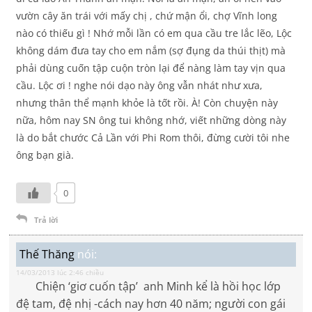
vườn cây ăn trái với mấy chị , chứ mận ổi, chợ Vĩnh long
nào có thiếu gì ! Nhớ mỗi lần có em qua cầu tre lắc lẽo, Lộc
không dám đưa tay cho em nắm (sợ đụng da thúi thịt) mà
phải dùng cuốn tập cuộn tròn lại để nàng làm tay vịn qua
cầu. Lộc ơi ! nghe nói dạo này ông vẫn nhát như xưa,
nhưng thân thể mạnh khỏe là tốt rồi. À! Còn chuyện này
nữa, hôm nay SN ông tui không nhớ, viết những dòng này
là do bắt chước Cả Lần với Phi Rom thôi, đừng cười tôi nhe
ông bạn già.
0
Trả lời
Thế Thăng
nói:
14/03/2013 lúc 2:46 chiều
Chiện ‘giơ cuốn tập’ anh Minh kể là hồi học lớp
đệ tam, đệ nhị -cách nay hơn 40 năm; người con gái