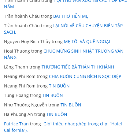
Trần Hoành Châu
trong
HỘI THƠ VĂN XƯƠNG CÁC HOP ĐẦU
NĂM
Trần hoành Cháu
trong
BÀI THƠ TIỄN MẸ
Trần hoành Châu
trong
LẠI NÓI VỀ CÂU CHUYỆN BIÊN TẬP
SÁCH.
Nguyen Huy Bích Thủy
trong
MẸ TÔI VÀ QUÊ NGOẠI
Hoai Thuong
trong
CHÚC MỪNG SINH NHẬT TRƯƠNG VĂN
NĂNG
Lãng Thanh
trong
THƯƠNG TIẾC BÀ THÂN THỊ KHÁNH
Neang Phi Rom
trong
CHIA BUỒN CÙNG BÍCH NGỌC DIỆP
Neang Phi Rom
trong
TIN BUỒN
Tung Hoàng
trong
TIN BUỒN
Như Thường Nguyễn
trong
TIN BUỒN
Hà Phuong An
trong
TIN BUỒN
Patrice Tran
trong
Giới thiệu nhạc ghép trong clip: “Hotel
California”).