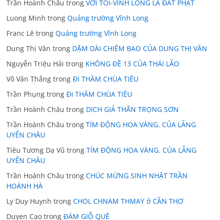
Trần Hoành Châu
trong
VỚI TÔI-VĨNH LONG LÀ ĐẤT PHẬT
Luong Minh
trong
Quảng trường Vĩnh Long
Franc Lê
trong
Quảng trường Vĩnh Long
Dung Thị Vân
trong
DẶM DÀI CHIÊM BAO CỦA DUNG THỊ VÂN
Nguyễn Triệu Hải
trong
KHÔNG ĐỀ 13 CỦA THÁI LÃO
Võ Văn Thắng
trong
ĐI THĂM CHÙA TIÊU
Trần Phụng
trong
ĐI THĂM CHÙA TIÊU
Trần Hoành Châu
trong
DICH GIẢ THÂN TRỌNG SƠN
Trần Hoành Châu
trong
TÍM ĐỘNG HOA VÀNG. CỦA LÃNG
UYỂN CHÂU
Tiêu Tương Dạ Vũ
trong
TÍM ĐỘNG HOA VÀNG. CỦA LÃNG
UYỂN CHÂU
Trần Hoành Châu
trong
CHÚC MỪNG SINH NHẬT TRẦN
HOÀNH HÀ
Ly Duy Huynh
trong
CHOL CHNAM THMAY ở CẦN THƠ
Duyen Cao
trong
ĐÁM GIỖ QUÊ