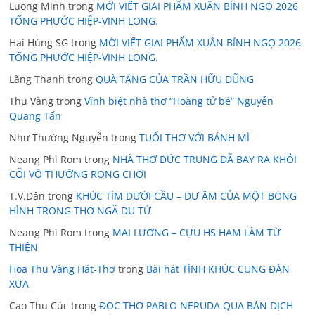
Luong Minh
trong
MỜI VIẾT GIAI PHẨM XUÂN BÍNH NGỌ 2026
TỐNG PHƯỚC HIỆP-VINH LONG.
Hai Hùng SG
trong
MỜI VIẾT GIAI PHẨM XUÂN BÍNH NGỌ 2026
TỐNG PHƯỚC HIỆP-VINH LONG.
Lãng Thanh
trong
QUÀ TẶNG CỦA TRẦN HỮU DŨNG
Thu Vàng
trong
Vĩnh biệt nhà thơ “Hoàng tử bé” Nguyễn
Quang Tấn
Như Thường Nguyễn
trong
TUỔI THƠ VỚI BÁNH MÌ
Neang Phi Rom
trong
NHÀ THƠ ĐỨC TRUNG ĐÃ BAY RA KHỎI
CÕI VÔ THƯỜNG RONG CHƠI
T.V.Dân
trong
KHÚC TÍM DƯỚI CẦU – DƯ ÂM CỦA MỘT BÓNG
HÌNH TRONG THƠ NGÃ DU TỬ
Neang Phi Rom
trong
MAI LƯƠNG – CỰU HS HAM LÀM TỪ
THIỆN
Hoa Thu Vàng Hát-Thơ
trong
Bài hát TÌNH KHÚC CUNG ĐÀN
XƯA
Cao Thu Cúc
trong
ĐỌC THƠ PABLO NERUDA QUA BẢN DỊCH