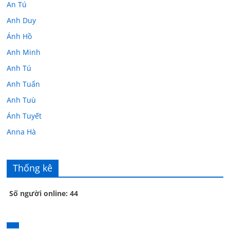
An Tú
Anh Duy
Ánh Hồ
Anh Minh
Anh Tú
Anh Tuấn
Anh Tuù
Ánh Tuyết
Anna Hà
Anth Đoàn
Âu Tú Vân
Thống kê
Bác sĩ Hoa
Số người online: 44
Bác sĩ Stephen Mak
Bác Đạt
Bác Đạt