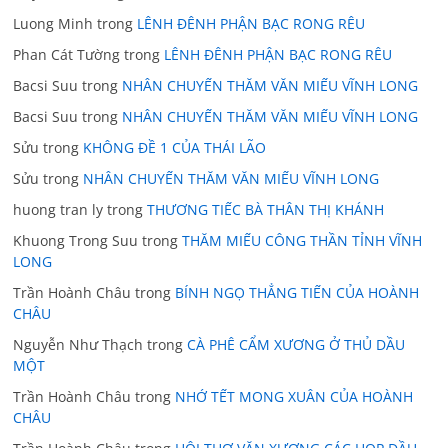
Luong Minh
trong
LÊNH ĐÊNH PHẬN BẠC RONG RÊU
Phan Cát Tường
trong
LÊNH ĐÊNH PHẬN BẠC RONG RÊU
Bacsi Suu
trong
NHÂN CHUYẾN THĂM VĂN MIẾU VĨNH LONG
Bacsi Suu
trong
NHÂN CHUYẾN THĂM VĂN MIẾU VĨNH LONG
Sửu
trong
KHÔNG ĐỀ 1 CỦA THÁI LÃO
Sửu
trong
NHÂN CHUYẾN THĂM VĂN MIẾU VĨNH LONG
huong tran ly
trong
THƯƠNG TIẾC BÀ THÂN THỊ KHÁNH
Khuong Trong Suu
trong
THĂM MIẾU CÔNG THẦN TỈNH VĨNH
LONG
Trần Hoành Châu
trong
BÍNH NGỌ THẲNG TIẾN CỦA HOÀNH
CHÂU
Nguyễn Như Thạch
trong
CÀ PHÊ CẨM XƯƠNG Ở THỦ DẦU
MỘT
Trần Hoành Châu
trong
NHỚ TẾT MONG XUÂN CỦA HOÀNH
CHÂU