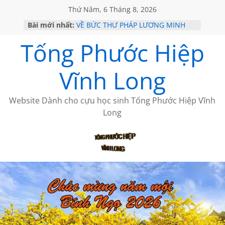
Thứ Năm, 6 Tháng 8, 2026
Bài mới nhất:
VỀ BỨC THƯ PHÁP LƯƠNG MINH
GẶP Ở MỸ
Tống Phước Hiệp
HỌC SỬ HỒI XƯA
MỘT ĐỜI ĐI QUA NHỮNG TRANG
SÁCH
Vĩnh Long
BẤT CHỢT CỦA CHÂU LỆ DUNG
CÀ PHÊ NGẮM NÚI
Website Dành cho cựu học sinh Tống Phước Hiệp Vĩnh
Long