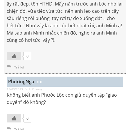
ấy rất đẹp, tên HTHĐ. Mấy năm trước anh Lộc nhớ lại
chiện đó, vừa tiếc vừa tức nên ảnh leo cao trên cây
sầu riêng rồi buông tay rơi tự do xuống đất .. cho
hết tức ! Như vậy là anh Lộc hết nhát rồi, anh Minh ạ!
Mà sao anh Minh nhắc chiện đó, nghe ra anh Minh
cũng có hơi tức vậy ?!.
0
Trả lời
PhươngNga
nói:
15/03/2013 lúc 7:51 sáng
Không biết anh Phước Lộc còn giử quyển tập “giao
duyên” đó không?
0
Trả lời