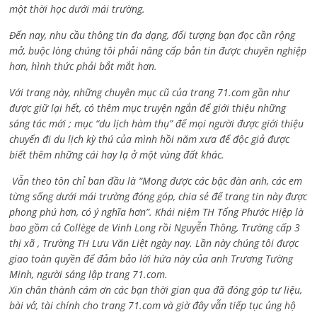
một thời học dưới mái trường.
Đến nay, nhu cầu thông tin đa dạng, đối tượng bạn đọc cần rộng
mở, buộc lòng chúng tôi phải nâng cấp bản tin được chuyên nghiệp
hơn, hình thức phải bắt mắt hơn.
Với trang này, những chuyên mục cũ của trang 71.com gần như
được giữ lại hết, có thêm mục truyện ngắn để giới thiệu những
sáng tác mới ; mục “du lịch hàm thụ” để mọi người được giới thiệu
chuyến đi du lịch kỳ thú của mình hồi năm xưa để độc giả được
biết thêm những cái hay lạ ở một vùng đất khác.
Vẫn theo tôn chỉ ban đầu là “Mong được các bậc đàn anh, các em
từng sống dưới mái trường đóng góp, chia sẻ để trang tin này được
phong phú hơn, có ý nghĩa hơn”. Khái niệm TH Tống Phước Hiệp là
bao gồm cả
Collège de Vinh Long rồi Nguyễn Thông,
Trường cấp 3
thị xã , Trường TH Lưu Văn Liệt ngày nay. Lần này chúng tôi được
giao toàn quyền để đảm bảo lời hứa này của anh Trương Tường
Minh, người sáng lập trang 71.com.
Xin chân thành cám ơn các bạn thời gian qua đã đóng góp tư liệu,
bài vở, tài chính cho trang 71.com và giờ đây vẫn tiếp tục ủng hộ