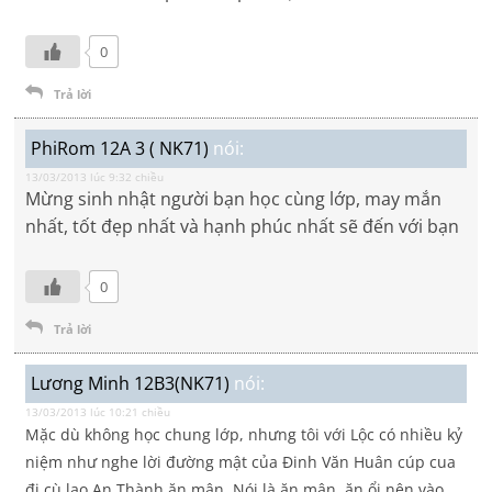
0
Trả lời
PhiRom 12A 3 ( NK71)
nói:
13/03/2013 lúc 9:32 chiều
Mừng sinh nhật người bạn học cùng lớp, may mắn
nhất, tốt đẹp nhất và hạnh phúc nhất sẽ đến với bạn
0
Trả lời
Lương Minh 12B3(NK71)
nói:
13/03/2013 lúc 10:21 chiều
Mặc dù không học chung lớp, nhưng tôi với Lộc có nhiều kỷ
niệm như nghe lời đường mật của Đinh Văn Huân cúp cua
đi cù lao An Thành ăn mận. Nói là ăn mận, ăn ổi nên vào