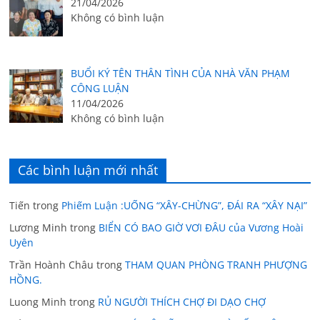
21/04/2026
Không có bình luận
BUỔI KÝ TÊN THÂN TÌNH CỦA NHÀ VĂN PHẠM
CÔNG LUẬN
11/04/2026
Không có bình luận
Các bình luận mới nhất
Tiến
trong
Phiếm Luận :UỐNG “XÂY-CHỪNG”, ĐÁI RA “XÂY NẠI”
Lương Minh
trong
BIỂN CÓ BAO GIỜ VƠI ĐÂU của Vương Hoài
Uyên
Trần Hoành Châu
trong
THAM QUAN PHÒNG TRANH PHƯỢNG
HỒNG.
Luong Minh
trong
RỦ NGƯỜI THÍCH CHỢ ĐI DẠO CHỢ