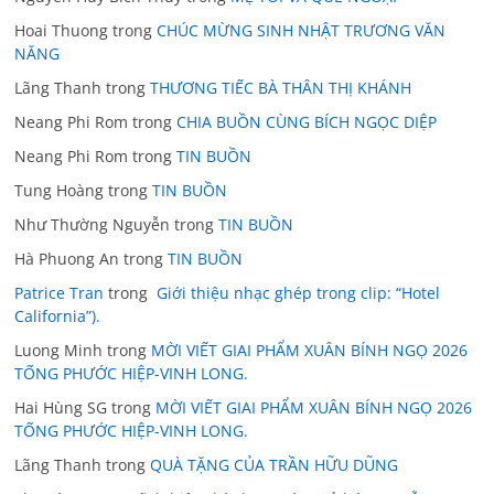
Hoai Thuong
trong
CHÚC MỪNG SINH NHẬT TRƯƠNG VĂN
NĂNG
Lãng Thanh
trong
THƯƠNG TIẾC BÀ THÂN THỊ KHÁNH
Neang Phi Rom
trong
CHIA BUỒN CÙNG BÍCH NGỌC DIỆP
Neang Phi Rom
trong
TIN BUỒN
Tung Hoàng
trong
TIN BUỒN
Như Thường Nguyễn
trong
TIN BUỒN
Hà Phuong An
trong
TIN BUỒN
Patrice Tran
trong
Giới thiệu nhạc ghép trong clip: “Hotel
California”).
Luong Minh
trong
MỜI VIẾT GIAI PHẨM XUÂN BÍNH NGỌ 2026
TỐNG PHƯỚC HIỆP-VINH LONG.
Hai Hùng SG
trong
MỜI VIẾT GIAI PHẨM XUÂN BÍNH NGỌ 2026
TỐNG PHƯỚC HIỆP-VINH LONG.
Lãng Thanh
trong
QUÀ TẶNG CỦA TRẦN HỮU DŨNG