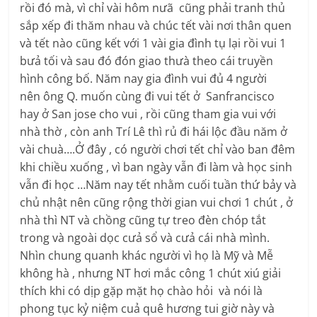
rồi đó mà, vì chỉ vài hôm nưã cũng phải tranh thủ
sắp xếp đi thăm nhau và chúc tết vài nơi thân quen
và tết nào cũng kết với 1 vài gia đình tụ lại rồi vui 1
bưả tối và sau đó đón giao thưà theo cái truyền
hình công bố. Năm nay gia đình vui đủ 4 người
nên ông Q. muốn cùng đi vui tết ở Sanfrancisco
hay ở San jose cho vui , rồi cũng tham gia vui với
nhà thờ , còn anh Trí Lê thì rủ đi hái lộc đầu năm ở
vài chuà….Ở đây , có người chơi tết chỉ vào ban đêm
khi chiều xuống , vì ban ngày vẫn đi làm và học sinh
vẫn đi học …Năm nay tết nhằm cuối tuần thứ bảy và
chủ nhật nên cũng rộng thời gian vui chơi 1 chút , ở
nhà thì NT và chồng cũng tự treo đèn chóp tắt
trong và ngoài dọc cưả sổ và cưả cái nhà mình.
Nhìn chung quanh khác người vì họ là Mỹ và Mễ
không hà , nhưng NT hơi mắc công 1 chút xiú giải
thích khi có dịp gặp mặt họ chào hỏi và nói là
phong tục kỷ niệm cuả quê hương tui giờ này và