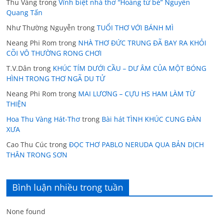
Thu Vàng
trong
Vĩnh biệt nhà thơ “Hoàng tử bé” Nguyễn
Quang Tấn
Như Thường Nguyễn
trong
TUỔI THƠ VỚI BÁNH MÌ
Neang Phi Rom
trong
NHÀ THƠ ĐỨC TRUNG ĐÃ BAY RA KHỎI
CÕI VÔ THƯỜNG RONG CHƠI
T.V.Dân
trong
KHÚC TÍM DƯỚI CẦU – DƯ ÂM CỦA MỘT BÓNG
HÌNH TRONG THƠ NGÃ DU TỬ
Neang Phi Rom
trong
MAI LƯƠNG – CỰU HS HAM LÀM TỪ
THIỆN
Hoa Thu Vàng Hát-Thơ
trong
Bài hát TÌNH KHÚC CUNG ĐÀN
XƯA
Cao Thu Cúc
trong
ĐỌC THƠ PABLO NERUDA QUA BẢN DỊCH
THÂN TRONG SƠN
Bình luận nhiều trong tuần
None found