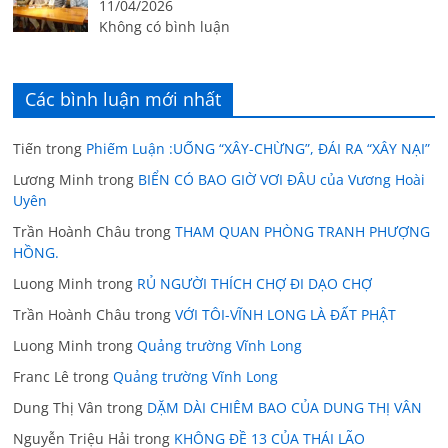
11/04/2026
Không có bình luận
Các bình luận mới nhất
Tiến
trong
Phiếm Luận :UỐNG “XÂY-CHỪNG”, ĐÁI RA “XÂY NẠI”
Lương Minh
trong
BIỂN CÓ BAO GIỜ VƠI ĐÂU của Vương Hoài
Uyên
Trần Hoành Châu
trong
THAM QUAN PHÒNG TRANH PHƯỢNG
HỒNG.
Luong Minh
trong
RỦ NGƯỜI THÍCH CHỢ ĐI DẠO CHỢ
Trần Hoành Châu
trong
VỚI TÔI-VĨNH LONG LÀ ĐẤT PHẬT
Luong Minh
trong
Quảng trường Vĩnh Long
Franc Lê
trong
Quảng trường Vĩnh Long
Dung Thị Vân
trong
DẶM DÀI CHIÊM BAO CỦA DUNG THỊ VÂN
Nguyễn Triệu Hải
trong
KHÔNG ĐỀ 13 CỦA THÁI LÃO