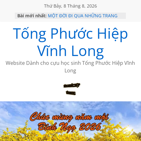
Thứ Bảy, 8 Tháng 8, 2026
Bài mới nhất:
MỘT ĐỜI ĐI QUA NHỮNG TRANG
SÁCH
Tống Phước Hiệp
KHÔNG ĐỀ 19 CỦA THÁI LÃO
CHÙM THƠ CỦA BÍCH HÀ
GIÃ TỪ ĐÀ LẠT của ANTH ĐOÀN
Vĩnh Long
HỌC SỬ HỒI XƯA
Website Dành cho cựu học sinh Tống Phước Hiệp Vĩnh
Long