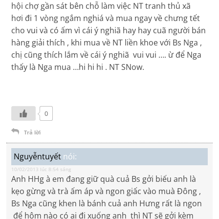
hội chợ gần sát bên chỗ làm việc NT tranh thủ xã
hơi đi 1 vòng ngắm nghiá và mua ngay về chưng tết
cho vui và có ấm vì cái ý nghiã hay hay cuã người bán
hàng giải thích , khi mua về NT liền khoe với Bs Nga ,
chị cũng thích lắm về cái ý nghiã vui vui …. ừ để Nga
thấy là Nga mua …hi hi hi . NT SNow.
0
Trả lời
Nguyễntuyết
nói:
10/02/2013 lúc 8:54 sáng
Anh HHg à em đang giữ quà cuả Bs gởi biếu anh là
kẹo gừng và trà ấm áp và ngon giấc vào muà Đông ,
Bs Nga cũng khen là bánh cuả anh Hưng rất là ngon
để hôm nào có ai đi xuống anh thì NT sẽ gởi kèm