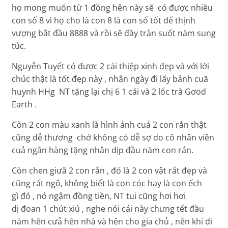
họ mong muốn từ 1 đồng hên này sẽ có được nhiều
con số 8 vì họ cho là con 8 là con số tốt để thịnh
vượng bắt đầu 8888 và rồi sẽ đầy tràn suốt năm sung
túc.
Nguyễn Tuyết có được 2 cái thiệp xinh đẹp và với lời
chúc thật là tốt đẹp này , nhân ngày đi lấy bánh cuã
huynh HHg NT tặng lại chị 6 1 cái và 2 lốc trà Gơod
Earth .
Còn 2 con màu xanh là hình ảnh cuả 2 con rắn thật
cũng dễ thương chớ không có dễ sợ do cô nhân viên
cuả ngân hàng tặng nhân dịp đầu năm con rắn.
Còn chen giưã 2 con rắn , đó là 2 con vật rất đẹp và
cũng rất ngộ, không biết là con cóc hay là con ếch
gì đó , nó ngậm đồng tiền, NT tui cũng hơi hơi
dị đoan 1 chút xiú , nghe nói cái này chưng tết đầu
năm hên cưả hên nhà và hên cho gia chủ , nên khi đi