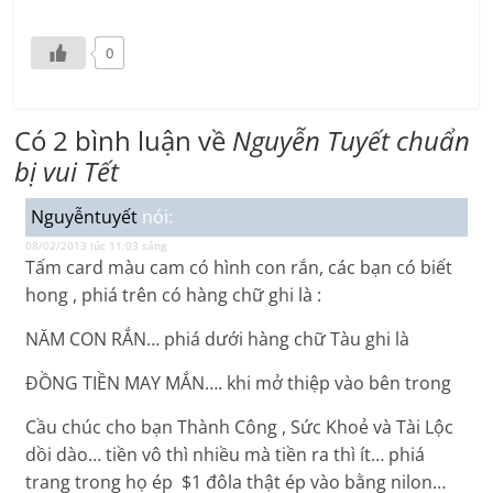
0
Có 2 bình luận về
Nguyễn Tuyết chuẩn
bị vui Tết
Nguyễntuyết
nói:
08/02/2013 lúc 11:03 sáng
Tấm card màu cam có hình con rắn, các bạn có biết
hong , phiá trên có hàng chữ ghi là :
NĂM CON RẮN… phiá dưới hàng chữ Tàu ghi là
ĐỒNG TIỀN MAY MẮN…. khi mở thiệp vào bên trong
Cầu chúc cho bạn Thành Công , Sức Khoẻ và Tài Lộc
dồi dào… tiền vô thì nhiều mà tiền ra thì ít… phiá
trang trong họ ép $1 đôla thật ép vào bằng nilon…