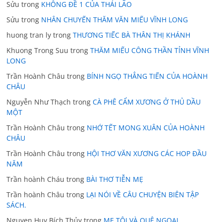
Sửu
trong
KHÔNG ĐỀ 1 CỦA THÁI LÃO
Sửu
trong
NHÂN CHUYẾN THĂM VĂN MIẾU VĨNH LONG
huong tran ly
trong
THƯƠNG TIẾC BÀ THÂN THỊ KHÁNH
Khuong Trong Suu
trong
THĂM MIẾU CÔNG THẦN TỈNH VĨNH
LONG
Trần Hoành Châu
trong
BÍNH NGỌ THẲNG TIẾN CỦA HOÀNH
CHÂU
Nguyễn Như Thạch
trong
CÀ PHÊ CẨM XƯƠNG Ở THỦ DẦU
MỘT
Trần Hoành Châu
trong
NHỚ TẾT MONG XUÂN CỦA HOÀNH
CHÂU
Trần Hoành Châu
trong
HỘI THƠ VĂN XƯƠNG CÁC HOP ĐẦU
NĂM
Trần hoành Cháu
trong
BÀI THƠ TIỄN MẸ
Trần hoành Châu
trong
LẠI NÓI VỀ CÂU CHUYỆN BIÊN TẬP
SÁCH.
Nguyen Huy Bích Thủy
trong
MẸ TÔI VÀ QUÊ NGOẠI