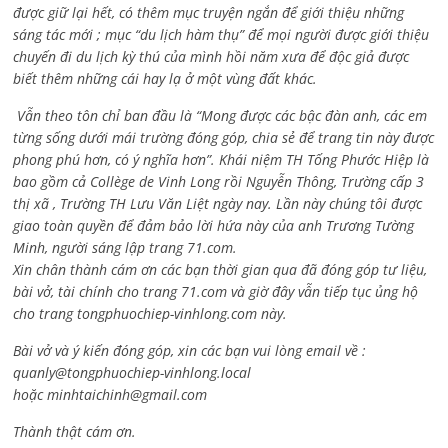
được giữ lại hết, có thêm mục truyện ngắn để giới thiệu những
sáng tác mới ; mục “du lịch hàm thụ” để mọi người được giới thiệu
chuyến đi du lịch kỳ thú của mình hồi năm xưa để độc giả được
biết thêm những cái hay lạ ở một vùng đất khác.
Vẫn theo tôn chỉ ban đầu là “Mong được các bậc đàn anh, các em
từng sống dưới mái trường đóng góp, chia sẻ để trang tin này được
phong phú hơn, có ý nghĩa hơn”. Khái niệm TH Tống Phước Hiệp là
bao gồm cả
Collège de Vinh Long rồi Nguyễn Thông,
Trường cấp 3
thị xã , Trường TH Lưu Văn Liệt ngày nay. Lần này chúng tôi được
giao toàn quyền để đảm bảo lời hứa này của anh Trương Tường
Minh, người sáng lập trang 71.com.
Xin chân thành cám ơn các bạn thời gian qua đã đóng góp tư liệu,
bài vở, tài chính cho trang 71.com và giờ đây vẫn tiếp tục ủng hộ
cho trang tongphuochiep-vinhlong.com này.
Bài vở và ý kiến đóng góp, xin các bạn vui lòng email về :
quanly@tongphuochiep-vinhlong.local
hoặc
minhtaichinh@gmail.com
Thành thật cám ơn.