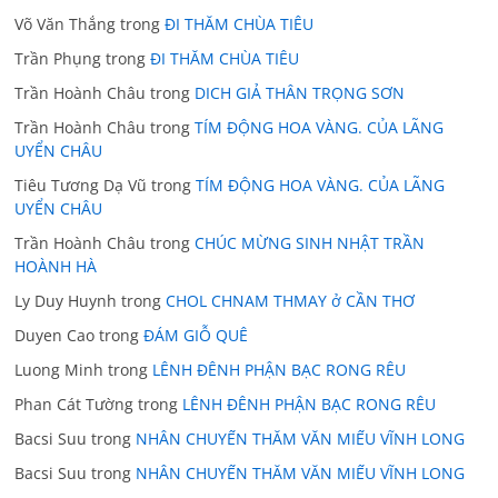
Võ Văn Thắng
trong
ĐI THĂM CHÙA TIÊU
Trần Phụng
trong
ĐI THĂM CHÙA TIÊU
Trần Hoành Châu
trong
DICH GIẢ THÂN TRỌNG SƠN
Trần Hoành Châu
trong
TÍM ĐỘNG HOA VÀNG. CỦA LÃNG
UYỂN CHÂU
Tiêu Tương Dạ Vũ
trong
TÍM ĐỘNG HOA VÀNG. CỦA LÃNG
UYỂN CHÂU
Trần Hoành Châu
trong
CHÚC MỪNG SINH NHẬT TRẦN
HOÀNH HÀ
Ly Duy Huynh
trong
CHOL CHNAM THMAY ở CẦN THƠ
Duyen Cao
trong
ĐÁM GIỖ QUÊ
Luong Minh
trong
LÊNH ĐÊNH PHẬN BẠC RONG RÊU
Phan Cát Tường
trong
LÊNH ĐÊNH PHẬN BẠC RONG RÊU
Bacsi Suu
trong
NHÂN CHUYẾN THĂM VĂN MIẾU VĨNH LONG
Bacsi Suu
trong
NHÂN CHUYẾN THĂM VĂN MIẾU VĨNH LONG