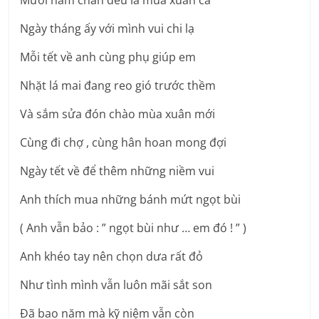
Mười năm chẳn đều là mùa xuân cả
Ngày tháng ấy với mình vui chi lạ
Mỗi tết về anh cùng phụ giúp em
Nhặt lá mai đang reo gió trước thềm
Và sắm sửa đón chào mùa xuân mới
Cùng đi chợ , cùng hân hoan mong đợi
Ngày tết về để thêm những niềm vui
Anh thích mua những bánh mứt ngọt bùi
( Anh vẫn bảo : ” ngọt bùi như … em đó ! ” )
Anh khéo tay nên chọn dưa rất đỏ
Như tình mình vẫn luôn mãi sắt son
Đã bao năm mà kỹ niệm vẫn còn