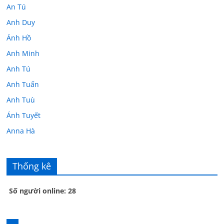
An Tú
Anh Duy
Ánh Hồ
Anh Minh
Anh Tú
Anh Tuấn
Anh Tuù
Ánh Tuyết
Anna Hà
Anth Đoàn
Âu Tú Vân
Thống kê
Bác sĩ Hoa
Số người online: 28
Bác sĩ Stephen Mak
Bác Đạt
Bác Đạt