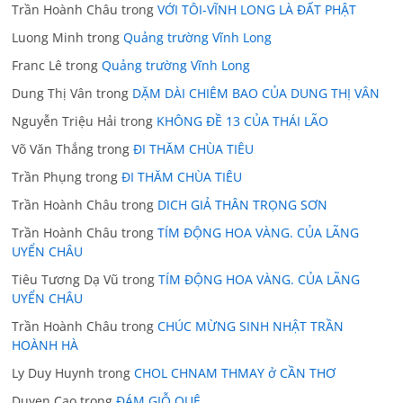
Trần Hoành Châu
trong
VỚI TÔI-VĨNH LONG LÀ ĐẤT PHẬT
Luong Minh
trong
Quảng trường Vĩnh Long
Franc Lê
trong
Quảng trường Vĩnh Long
Dung Thị Vân
trong
DẶM DÀI CHIÊM BAO CỦA DUNG THỊ VÂN
Nguyễn Triệu Hải
trong
KHÔNG ĐỀ 13 CỦA THÁI LÃO
Võ Văn Thắng
trong
ĐI THĂM CHÙA TIÊU
Trần Phụng
trong
ĐI THĂM CHÙA TIÊU
Trần Hoành Châu
trong
DICH GIẢ THÂN TRỌNG SƠN
Trần Hoành Châu
trong
TÍM ĐỘNG HOA VÀNG. CỦA LÃNG
UYỂN CHÂU
Tiêu Tương Dạ Vũ
trong
TÍM ĐỘNG HOA VÀNG. CỦA LÃNG
UYỂN CHÂU
Trần Hoành Châu
trong
CHÚC MỪNG SINH NHẬT TRẦN
HOÀNH HÀ
Ly Duy Huynh
trong
CHOL CHNAM THMAY ở CẦN THƠ
Duyen Cao
trong
ĐÁM GIỖ QUÊ