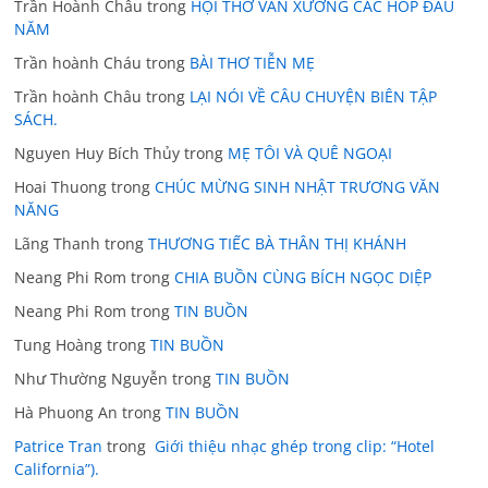
Trần Hoành Châu
trong
HỘI THƠ VĂN XƯƠNG CÁC HOP ĐẦU
NĂM
Trần hoành Cháu
trong
BÀI THƠ TIỄN MẸ
Trần hoành Châu
trong
LẠI NÓI VỀ CÂU CHUYỆN BIÊN TẬP
SÁCH.
Nguyen Huy Bích Thủy
trong
MẸ TÔI VÀ QUÊ NGOẠI
Hoai Thuong
trong
CHÚC MỪNG SINH NHẬT TRƯƠNG VĂN
NĂNG
Lãng Thanh
trong
THƯƠNG TIẾC BÀ THÂN THỊ KHÁNH
Neang Phi Rom
trong
CHIA BUỒN CÙNG BÍCH NGỌC DIỆP
Neang Phi Rom
trong
TIN BUỒN
Tung Hoàng
trong
TIN BUỒN
Như Thường Nguyễn
trong
TIN BUỒN
Hà Phuong An
trong
TIN BUỒN
Patrice Tran
trong
Giới thiệu nhạc ghép trong clip: “Hotel
California”).