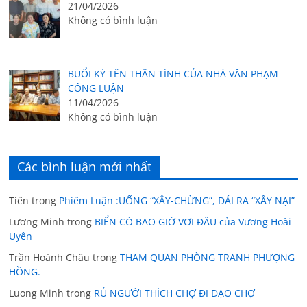
21/04/2026
Không có bình luận
BUỔI KÝ TÊN THÂN TÌNH CỦA NHÀ VĂN PHẠM
CÔNG LUẬN
11/04/2026
Không có bình luận
Các bình luận mới nhất
Tiến
trong
Phiếm Luận :UỐNG “XÂY-CHỪNG”, ĐÁI RA “XÂY NẠI”
Lương Minh
trong
BIỂN CÓ BAO GIỜ VƠI ĐÂU của Vương Hoài
Uyên
Trần Hoành Châu
trong
THAM QUAN PHÒNG TRANH PHƯỢNG
HỒNG.
Luong Minh
trong
RỦ NGƯỜI THÍCH CHỢ ĐI DẠO CHỢ