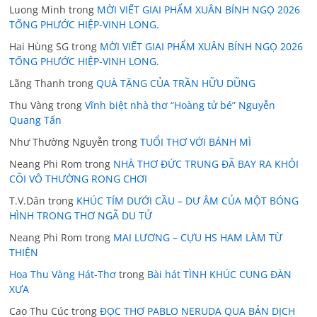
Luong Minh
trong
MỜI VIẾT GIAI PHẨM XUÂN BÍNH NGỌ 2026
TỐNG PHƯỚC HIỆP-VINH LONG.
Hai Hùng SG
trong
MỜI VIẾT GIAI PHẨM XUÂN BÍNH NGỌ 2026
TỐNG PHƯỚC HIỆP-VINH LONG.
Lãng Thanh
trong
QUÀ TẶNG CỦA TRẦN HỮU DŨNG
Thu Vàng
trong
Vĩnh biệt nhà thơ “Hoàng tử bé” Nguyễn
Quang Tấn
Như Thường Nguyễn
trong
TUỔI THƠ VỚI BÁNH MÌ
Neang Phi Rom
trong
NHÀ THƠ ĐỨC TRUNG ĐÃ BAY RA KHỎI
CÕI VÔ THƯỜNG RONG CHƠI
T.V.Dân
trong
KHÚC TÍM DƯỚI CẦU – DƯ ÂM CỦA MỘT BÓNG
HÌNH TRONG THƠ NGÃ DU TỬ
Neang Phi Rom
trong
MAI LƯƠNG – CỰU HS HAM LÀM TỪ
THIỆN
Hoa Thu Vàng Hát-Thơ
trong
Bài hát TÌNH KHÚC CUNG ĐÀN
XƯA
Cao Thu Cúc
trong
ĐỌC THƠ PABLO NERUDA QUA BẢN DỊCH