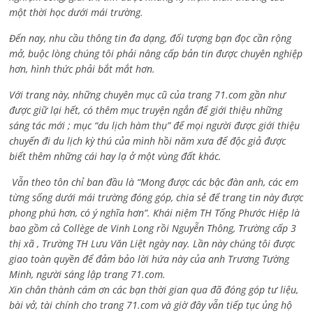
một thời học dưới mái trường.
Đến nay, nhu cầu thông tin đa dạng, đối tượng bạn đọc cần rộng
mở, buộc lòng chúng tôi phải nâng cấp bản tin được chuyên nghiệp
hơn, hình thức phải bắt mắt hơn.
Với trang này, những chuyên mục cũ của trang 71.com gần như
được giữ lại hết, có thêm mục truyện ngắn để giới thiệu những
sáng tác mới ; mục “du lịch hàm thụ” để mọi người được giới thiệu
chuyến đi du lịch kỳ thú của mình hồi năm xưa để độc giả được
biết thêm những cái hay lạ ở một vùng đất khác.
Vẫn theo tôn chỉ ban đầu là “Mong được các bậc đàn anh, các em
từng sống dưới mái trường đóng góp, chia sẻ để trang tin này được
phong phú hơn, có ý nghĩa hơn”. Khái niệm TH Tống Phước Hiệp là
bao gồm cả
Collège de Vinh Long rồi Nguyễn Thông,
Trường cấp 3
thị xã , Trường TH Lưu Văn Liệt ngày nay. Lần này chúng tôi được
giao toàn quyền để đảm bảo lời hứa này của anh Trương Tường
Minh, người sáng lập trang 71.com.
Xin chân thành cám ơn các bạn thời gian qua đã đóng góp tư liệu,
bài vở, tài chính cho trang 71.com và giờ đây vẫn tiếp tục ủng hộ