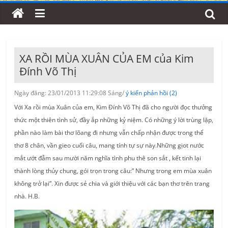
XA RỒI MÙA XUÂN CỦA EM của Kim
Đính Võ Thị
Ngày đăng: 23/01/2013 11:29:08 Sáng/
ý kiến phản hồi (2)
Với Xa rồi mùa Xuân của em, Kim Đính Võ Thị đã cho người đọc thưởng
thức một thiên tình sử, đầy ắp những kỷ niệm. Có những ý lời trùng lặp,
phần nào làm bài thơ lõang đi nhưng vẫn chấp nhận được trong thể
thơ 8 chân, vần gieo cuối câu, mang tính tự sự này.Những gịot nước
mắt ướt đẫm sau mười năm nghĩa tình phu thê son sắt , kết tinh lại
thành lòng thủy chung, gói trọn trong câu:” Nhưng trong em mùa xuân
không trở lại”.
Xin được sẻ chia và giới thiệu với các bạn thơ trên trang
nhà. H.B.