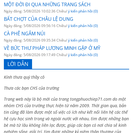
MỘT ĐỜI ĐI QUA NHỮNG TRANG SÁCH
Ngày đăng: 5/08/2026 10:02:36 Chiều/
ý kiến phản hồi (0)
BẤT CHỢT CỦA CHÂU LỆ DUNG
Ngày đăng: 5/08/2026 09:56:16 Chiều/
ý kiến phản hồi (0)
CÀ PHÊ NGẮM NÚI
Ngày đăng: 5/08/2026 09:35:34 Chiều/
ý kiến phản hồi (0)
VỀ BỨC THƯ PHÁP LƯƠNG MINH GẶP Ở MỸ
Ngày đăng: 5/08/2026 09:17:49 Chiều/
ý kiến phản hồi (0)
LỜI DẪN
Kính thưa quý thầy cô
Thưa các bạn CHS của trường
Trang web này là bộ mới của trang tongphuochiep71.com do một
nhóm CHS của trường thực hiện từ năm 2009. Thời gian qua, bản
tin cũng đã làm được một số việc có ích như kết nối liên hệ các thế
hệ cựu học sinh trong và ngoài nước với nhau, tìm được những bạn
bè mà từ lâu không liên lạc được, giúp các bạn có nơi chia sẻ kinh
nghiệm sống, giải trí, tìm được những kỷ niệm thân thương của