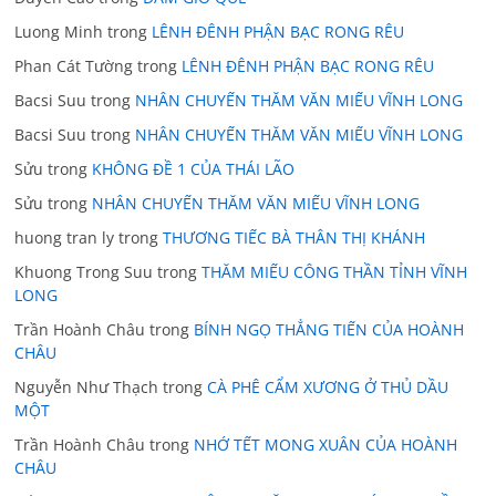
Luong Minh
trong
LÊNH ĐÊNH PHẬN BẠC RONG RÊU
Phan Cát Tường
trong
LÊNH ĐÊNH PHẬN BẠC RONG RÊU
Bacsi Suu
trong
NHÂN CHUYẾN THĂM VĂN MIẾU VĨNH LONG
Bacsi Suu
trong
NHÂN CHUYẾN THĂM VĂN MIẾU VĨNH LONG
Sửu
trong
KHÔNG ĐỀ 1 CỦA THÁI LÃO
Sửu
trong
NHÂN CHUYẾN THĂM VĂN MIẾU VĨNH LONG
huong tran ly
trong
THƯƠNG TIẾC BÀ THÂN THỊ KHÁNH
Khuong Trong Suu
trong
THĂM MIẾU CÔNG THẦN TỈNH VĨNH
LONG
Trần Hoành Châu
trong
BÍNH NGỌ THẲNG TIẾN CỦA HOÀNH
CHÂU
Nguyễn Như Thạch
trong
CÀ PHÊ CẨM XƯƠNG Ở THỦ DẦU
MỘT
Trần Hoành Châu
trong
NHỚ TẾT MONG XUÂN CỦA HOÀNH
CHÂU