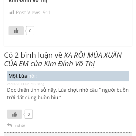
Kim Đính Võ Thị
Post Views:
911
0
Có 2 bình luận về
XA RỒI MÙA XUÂN
CỦA EM của Kim Đính Võ Thị
Một Lúa
nói:
24/01/2013 lúc 7:02 sáng
Đọc thiên tình sử nầy, Lúa chợt nhớ câu ” người buồn
trời đất cũng buồn hiu ”
0
Trả lời