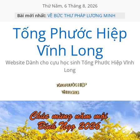
Thứ Năm, 6 Tháng 8, 2026
Bài mới nhất:
VỀ BỨC THƯ PHÁP LƯƠNG MINH
GẶP Ở MỸ
Tống Phước Hiệp
HỌC SỬ HỒI XƯA
MỘT ĐỜI ĐI QUA NHỮNG TRANG
SÁCH
Vĩnh Long
BẤT CHỢT CỦA CHÂU LỆ DUNG
CÀ PHÊ NGẮM NÚI
Website Dành cho cựu học sinh Tống Phước Hiệp Vĩnh
Long