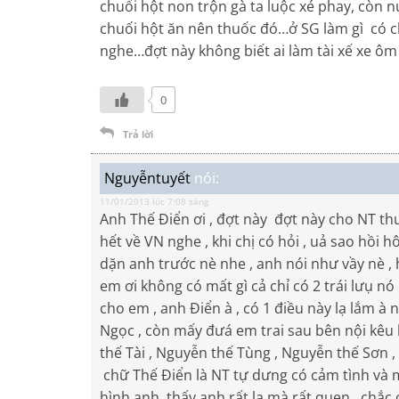
chuối hột non trộn gà ta luộc xé phay, còn 
chuối hột ăn nên thuốc đó…ở SG làm gì có c
nghe…đợt này không biết ai làm tài xế xe ôm
0
Trả lời
Nguyễntuyết
nói:
11/01/2013 lúc 7:08 sáng
Anh Thế Điển ơi , đợt này đợt này cho NT t
hết về VN nghe , khi chị có hỏi , uả sao hồ
dặn anh trước nè nhe , anh nói như vầy nè ,
em ơi không có mất gì cả chỉ có 2 trái lưụ n
cho em , anh Điển à , có 1 điều này lạ lắm à 
Ngọc , còn mấy đưá em trai sau bên nội kêu
thế Tài , Nguyễn thế Tùng , Nguyễn thế Sơn 
chữ Thế Điển là NT tự dưng có cảm tình và m
hình anh thấy anh rất lạ mà rất quen.. chắc