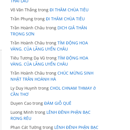
THÁI LÃO
Võ Văn Thắng
trong
ĐI THĂM CHÙA TIÊU
Trần Phụng
trong
ĐI THĂM CHÙA TIÊU
Trần Hoành Châu
trong
DICH GIẢ THÂN
TRỌNG SƠN
Trần Hoành Châu
trong
TÍM ĐỘNG HOA
VÀNG. CỦA LÃNG UYỂN CHÂU
Tiêu Tương Dạ Vũ
trong
TÍM ĐỘNG HOA
VÀNG. CỦA LÃNG UYỂN CHÂU
Trần Hoành Châu
trong
CHÚC MỪNG SINH
NHẬT TRẦN HOÀNH HÀ
Ly Duy Huynh
trong
CHOL CHNAM THMAY ở
CẦN THƠ
Duyen Cao
trong
ĐÁM GIỖ QUÊ
Luong Minh
trong
LÊNH ĐÊNH PHẬN BẠC
RONG RÊU
Phan Cát Tường
trong
LÊNH ĐÊNH PHẬN BẠC