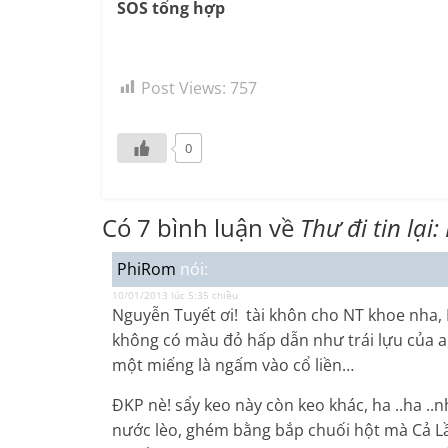
SOS tổng hợp
Post Views:
757
0
Có 7 bình luận về
Thư đi tin lại
PhiRom
nói:
10/01/2013 lúc 5:35 chiều
Nguyễn Tuyết ơi! tài khôn cho NT khoe nha, P
không có màu đỏ hấp dẫn như trái lựu của 
một miếng là ngấm vào cổ liền…
ĐKP nè! sẩy keo này còn keo khác, ha ..ha
nước lèo, ghém bằng bắp chuối hột mà Cả L