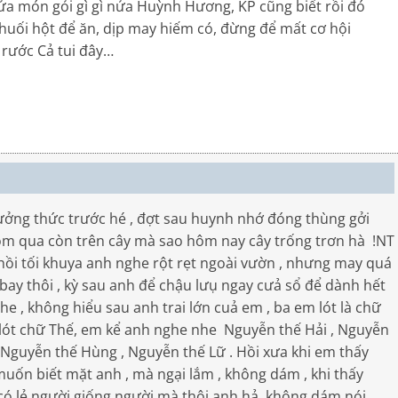
nửa món gỏi gì gì nửa Huỳnh Hương, KP cũng biết rồi đó
huối hột để ăn, dịp may hiếm có, đừng để mất cơ hội
 rước Cả tui đây…
hưởng thức trước hé , đợt sau huynh nhớ đóng thùng gởi
i hôm qua còn trên cây mà sao hôm nay cây trống trơn hà !NT
 hồi tối khuya anh nghe rột rẹt ngoài vườn , nhưng may quá
ó bay thôi , kỳ sau anh để chậu lưụ ngay cưả sổ để dành hết
nhe , không hiểu sau anh trai lớn cuả em , ba em lót là chữ
 lót chữ Thế, em kể anh nghe nhe Nguyễn thế Hải , Nguyễn
, Nguyễn thế Hùng , Nguyễn thế Lữ . Hồi xưa khi em thấy
uốn biết mặt anh , mà ngại lắm , không dám , khi thấy
 có lẻ người giống người mà thôi anh hả. không dám nói