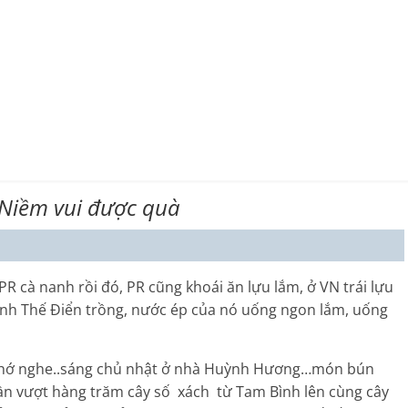
: Niềm vui được quà
R cà nanh rồi đó, PR cũng khoái ăn lựu lắm, ở VN trái lựu
anh Thế Điển trồng, nước ép của nó uống ngon lắm, uống
 ..nhớ nghe..sáng chủ nhật ở nhà Huỳnh Hương…món bún
ần vượt hàng trăm cây số xách từ Tam Bình lên cùng cây