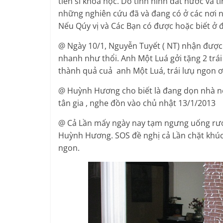
tiến sĩ khoa học. Do tình hình đất nước và t
những nghiên cứu đã và đang có ở các nơi n
Nếu Qúy vị và Các Bạn có được hoặc biết ở đ
@ Ngày 10/1, Nguyễn Tuyết ( NT) nhận được 
nhanh như thổi. Anh Một Luá gởi tặng 2 trái
thành quả cuả anh Một Luá, trái lưụ ngon ơi
@ Huỳnh Hương cho biết là đang dọn nhà nên
tân gia , nghe đồn vào chủ nhật 13/1/2013
@ Cả Lần mấy ngày nay tạm ngưng uống rượu,
Huỳnh Hương. SOS đề nghị cả Lần chặt khúc
ngon.