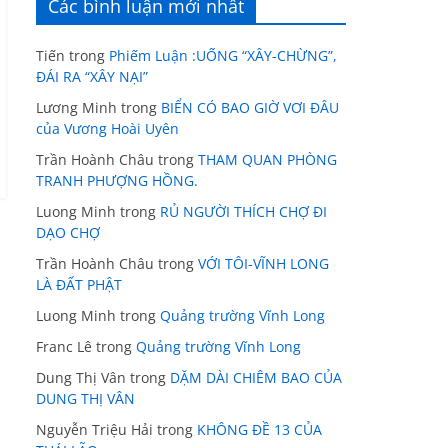
Các bình luận mới nhất
Tiến
trong
Phiếm Luận :UỐNG “XÂY-CHỪNG”,
ĐÁI RA “XÂY NẠI”
Lương Minh
trong
BIỂN CÓ BAO GIỜ VƠI ĐÂU
của Vương Hoài Uyên
Trần Hoành Châu
trong
THAM QUAN PHÒNG
TRANH PHƯỢNG HỒNG.
Luong Minh
trong
RỦ NGƯỜI THÍCH CHỢ ĐI
DẠO CHỢ
Trần Hoành Châu
trong
VỚI TÔI-VĨNH LONG
LÀ ĐẤT PHẬT
Luong Minh
trong
Quảng trường Vĩnh Long
Franc Lê
trong
Quảng trường Vĩnh Long
Dung Thị Vân
trong
DẶM DÀI CHIÊM BAO CỦA
DUNG THỊ VÂN
Nguyễn Triệu Hải
trong
KHÔNG ĐỀ 13 CỦA