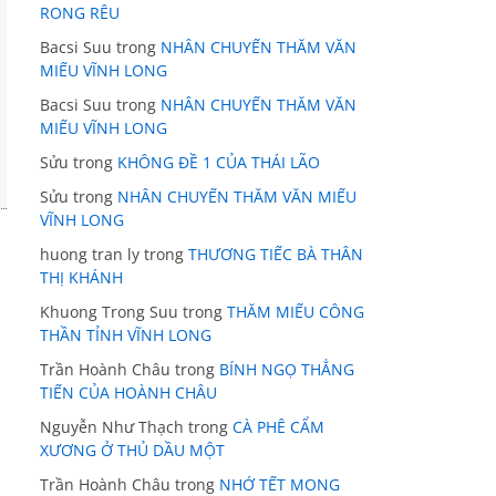
RONG RÊU
Bacsi Suu
trong
NHÂN CHUYẾN THĂM VĂN
MIẾU VĨNH LONG
Bacsi Suu
trong
NHÂN CHUYẾN THĂM VĂN
MIẾU VĨNH LONG
Sửu
trong
KHÔNG ĐỀ 1 CỦA THÁI LÃO
Sửu
trong
NHÂN CHUYẾN THĂM VĂN MIẾU
VĨNH LONG
huong tran ly
trong
THƯƠNG TIẾC BÀ THÂN
THỊ KHÁNH
Khuong Trong Suu
trong
THĂM MIẾU CÔNG
THẦN TỈNH VĨNH LONG
Trần Hoành Châu
trong
BÍNH NGỌ THẲNG
TIẾN CỦA HOÀNH CHÂU
Nguyễn Như Thạch
trong
CÀ PHÊ CẨM
XƯƠNG Ở THỦ DẦU MỘT
Trần Hoành Châu
trong
NHỚ TẾT MONG