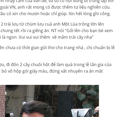
ính nhạy cảm của vấn đề, và sợ có nội dung bị trùng lặp với
goài VN, anh rất mong có được thêm tư liệu nghiên cứu.
âu có xin cho mượn hoặc chỉ giúp. Xin hết lòng ghi công.
2 trái lưụ từ chùm lưụ cuả anh Một Lúa trồng lớn lên
 chưng tết rồi ra giêng ăn. NT nói “Gởi lên cho bạn bè xem
 là ngon .Vui vui vui thêm về mâm trái cây nha”
 chưa có thời gian gửi thơ cho trang nhà , chị chuẩn bị lễ
 đi đốn 2 cây chuối hột để làm quà trong lễ tân gia của
 bỏ vô hộp gói giấy màu, đừng xắt nhuyển ra ăn mất