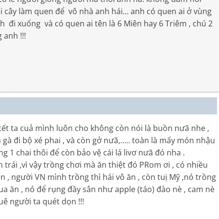
ái cây làm quen để vô nhà anh hái… anh có quen ai ở vùng
 đi xuống và có quen ai tên là 6 Miên hay 6 Triêm , chú 2
anh !!!
 tết ta cuả mình luôn cho không còn nói là buồn nưã nhe ,
 gà đi bộ xé phai , và còn gở nưã,….. toàn là mấy món nhậu
ng 1 chai thôi để còn bảo vệ cái lá livơ nưã đó nha .
trái ,vì vậy trồng chơi mà ăn thiệt đó PRom ơi , có nhiều
 , người VN mình trồng thì hái vô ăn , còn tuị Mỹ ,nó trồng
a ăn , nó để rụng đầy sân như apple (táo) đào nè , cam nè
uê người ta quét dọn !!!