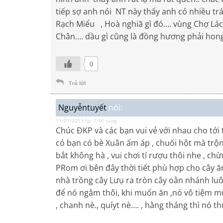
tiếp sợ anh nói NT này thấy anh có nhiều tr
Rạch Miểu , Hoà nghiã gì đó…. vùng Chợ Lách
Chân…. dầu gì cũng là đồng hương phải hong 
0
Trả lời
Nguyễntuyết
nói:
11/01/2013 lúc 7:40 sáng
Chúc ĐKP và các bạn vui vẻ với nhau cho tới
có bạn có bè Xuân ấm áp , chuối hột mà trộn
bắt không hà , vui chơi tí rượu thôi nhe , chừ
PRom ơi bên đây thời tiết phù hợp cho cây ăn 
nhà trồng cây Lưụ ra tròn cây oằn nhánh luôn
để nó ngắm thôi, khi muốn ăn ,nó vô tiệm mu
, chanh nè., quíyt nè…. , hằng tháng thì nó th