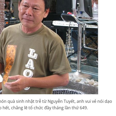
n quà sinh nhật trễ từ Nguyễn Tuyết, anh vui vẻ nói dạo
o hết, chẳng lẽ tổ chức đầy tháng lần thứ 649.