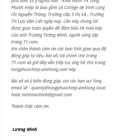
phú hơn, có ý nghĩa hơn”. Khái niệm TH Tống
Phước Hiệp là bao gồm cả
Collège de Vinh Long
rồi Nguyễn Thông,
Trường cấp 3 thị xã , Trường
TH Lưu Văn Liệt ngày nay. Lần này chúng tôi
được giao toàn quyền để đảm bảo lời hứa này
của anh Trương Tường Minh, người sáng lập
trang 71.com.
Xin chân thành cám ơn các bạn thời gian qua đã
đóng góp tư liệu, bài vở, tài chính cho trang
71.com và giờ đây vẫn tiếp tục ủng hộ cho trang
tongphuochiep-vinhlong.com này.
Bài vở và ý kiến đóng góp, xin các bạn vui lòng
email về :
quanly@tongphuochiep-vinhlong.local
hoặc
minhtaichinh@gmail.com
Thành thật cám ơn.
Lương Minh