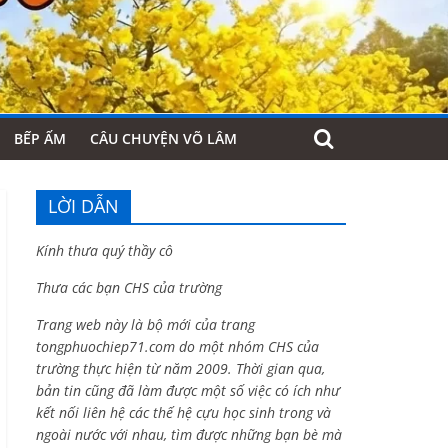
BẾP ẤM
CÂU CHUYỆN VÕ LÂM
LỜI DẪN
Kính thưa quý thầy cô
Thưa các bạn CHS của trường
Trang web này là bộ mới của trang
tongphuochiep71.com do một nhóm CHS của
trường thực hiện từ năm 2009. Thời gian qua,
bản tin cũng đã làm được một số việc có ích như
kết nối liên hệ các thế hệ cựu học sinh trong và
ngoài nước với nhau, tìm được những bạn bè mà