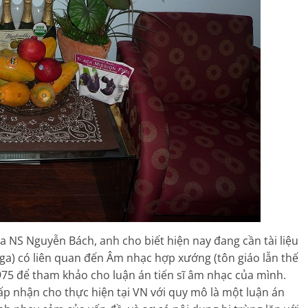
 NS Nguyễn Bách, anh cho biết hiện nay đang cần tài liệu
 Nga) có liên quan đến Âm nhạc hợp xướng (tôn giáo lẫn thế
975 để tham khảo cho luận án tiến sĩ âm nhạc của mình.
hấp nhận cho thực hiện tại VN với quy mô là một luận án