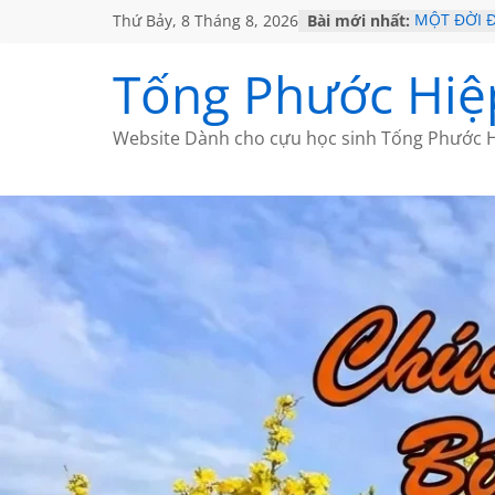
Thứ Bảy, 8 Tháng 8, 2026
Bài mới nhất:
MỘT ĐỜI 
SÁCH
KHÔNG ĐỀ 
Tống Phước Hiệ
CHÙM THƠ
GIÃ TỪ ĐÀ
HỌC SỬ H
Website Dành cho cựu học sinh Tống Phước H