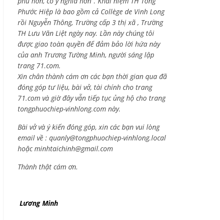
phú hơn, có ý nghĩa hơn”. Khái niệm TH Tống
Phước Hiệp là bao gồm cả
Collège de Vinh Long
rồi Nguyễn Thông,
Trường cấp 3 thị xã , Trường
TH Lưu Văn Liệt ngày nay. Lần này chúng tôi
được giao toàn quyền để đảm bảo lời hứa này
của anh Trương Tường Minh, người sáng lập
trang 71.com.
Xin chân thành cám ơn các bạn thời gian qua đã
đóng góp tư liệu, bài vở, tài chính cho trang
71.com và giờ đây vẫn tiếp tục ủng hộ cho trang
tongphuochiep-vinhlong.com này.
Bài vở và ý kiến đóng góp, xin các bạn vui lòng
email về :
quanly@tongphuochiep-vinhlong.local
hoặc
minhtaichinh@gmail.com
Thành thật cám ơn.
Lương Minh