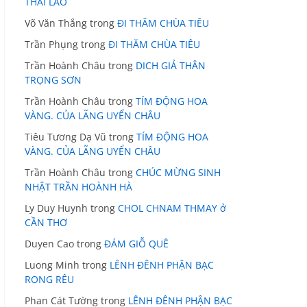
THÁI LÃO
Võ Văn Thắng
trong
ĐI THĂM CHÙA TIÊU
Trần Phụng
trong
ĐI THĂM CHÙA TIÊU
Trần Hoành Châu
trong
DICH GIẢ THÂN
TRỌNG SƠN
Trần Hoành Châu
trong
TÍM ĐỘNG HOA
VÀNG. CỦA LÃNG UYỂN CHÂU
Tiêu Tương Dạ Vũ
trong
TÍM ĐỘNG HOA
VÀNG. CỦA LÃNG UYỂN CHÂU
Trần Hoành Châu
trong
CHÚC MỪNG SINH
NHẬT TRẦN HOÀNH HÀ
Ly Duy Huynh
trong
CHOL CHNAM THMAY ở
CẦN THƠ
Duyen Cao
trong
ĐÁM GIỖ QUÊ
Luong Minh
trong
LÊNH ĐÊNH PHẬN BẠC
RONG RÊU
Phan Cát Tường
trong
LÊNH ĐÊNH PHẬN BẠC