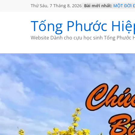
Thứ Sáu, 7 Tháng 8, 2026
Bài mới nhất:
MỘT ĐỜI 
SÁCH
KHÔNG ĐỀ 
Tống Phước Hiệ
CHÙM THƠ
GIÃ TỪ ĐÀ
HỌC SỬ H
Website Dành cho cựu học sinh Tống Phước H