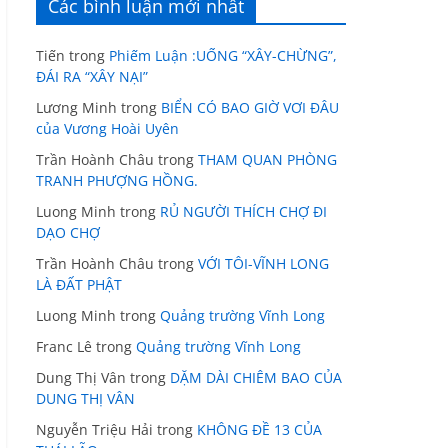
Các bình luận mới nhất
Tiến
trong
Phiếm Luận :UỐNG “XÂY-CHỪNG”,
ĐÁI RA “XÂY NẠI”
Lương Minh
trong
BIỂN CÓ BAO GIỜ VƠI ĐÂU
của Vương Hoài Uyên
Trần Hoành Châu
trong
THAM QUAN PHÒNG
TRANH PHƯỢNG HỒNG.
Luong Minh
trong
RỦ NGƯỜI THÍCH CHỢ ĐI
DẠO CHỢ
Trần Hoành Châu
trong
VỚI TÔI-VĨNH LONG
LÀ ĐẤT PHẬT
Luong Minh
trong
Quảng trường Vĩnh Long
Franc Lê
trong
Quảng trường Vĩnh Long
Dung Thị Vân
trong
DẶM DÀI CHIÊM BAO CỦA
DUNG THỊ VÂN
Nguyễn Triệu Hải
trong
KHÔNG ĐỀ 13 CỦA