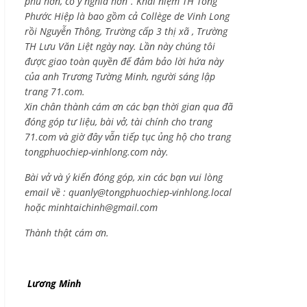
phú hơn, có ý nghĩa hơn”. Khái niệm TH Tống
Phước Hiệp là bao gồm cả
Collège de Vinh Long
rồi Nguyễn Thông,
Trường cấp 3 thị xã , Trường
TH Lưu Văn Liệt ngày nay. Lần này chúng tôi
được giao toàn quyền để đảm bảo lời hứa này
của anh Trương Tường Minh, người sáng lập
trang 71.com.
Xin chân thành cám ơn các bạn thời gian qua đã
đóng góp tư liệu, bài vở, tài chính cho trang
71.com và giờ đây vẫn tiếp tục ủng hộ cho trang
tongphuochiep-vinhlong.com này.
Bài vở và ý kiến đóng góp, xin các bạn vui lòng
email về :
quanly@tongphuochiep-vinhlong.local
hoặc
minhtaichinh@gmail.com
Thành thật cám ơn.
Lương Minh