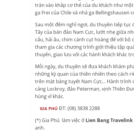
tràn vào khắp cơ thể của du khách như một
ga Frei của Chile và nhà ga Bellingshausen
Sau một đêm nghỉ ngơi, du thuyền tiếp tục
Tây của bán đảo Nam Cực, lướt nhẹ giữa n
cẩu, hải âu, chim cánh cụt hoàng đế với bộ 
tham gia các chương trình giới thiệu tập q
thuyến, giao lưu với các hành khách khác t
Mỗi ngày, du thuyền sẽ đưa khách khám phá
những kỳ quan của thiên nhiên theo cách ri
trên mặt băng tuyết Nam Cực… Hành trình c
cảng Lockroy, đảo Peterman, vịnh Thiên Đư
hùng vĩ khác.
ĐT: (08) 3838 2288
GIA PHÚ
(*) Gia Phú làm việc ở
Lien Bang Travelink
anh.