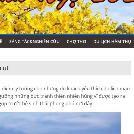
Ê
SÁNG TÁC&NGHIÊN CỨU
CHỢ THƠ
DU LỊCH HÀM THỤ
cụt
điểm lý tưởng cho những du khách yêu thích du lịch mạo
gưỡng những bức tranh thiên nhiên hùng vĩ được tạo ra
ngợp trước hệ sinh thái phong phú nơi đây.