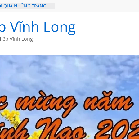
ĐI QUA NHỮNG TRANG
19 CỦA THÁI LÃO
p Vĩnh Long
 CỦA BÍCH HÀ
 LẠT của ANTH ĐOÀN
ỒI XƯA
iệp Vĩnh Long