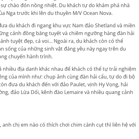
 sự chào đón nồng nhiệt. Du khách tự do khám phá nhà
 của Nga trước khi lên du thuyền M/V Ocean Nova.
 đưa du khách đi ngang khu vực Nam đảo Shetland và miền
hững cánh đồng băng tuyết và chiêm ngưỡng hàng đàn hải
cánh tuyệt đẹp, cá voi… Ngoài ra, du khách còn có thể
uán sống của những sinh vật đáng yêu này ngay trên du
rong chuyến hành trình.
 nhiều địa danh khác nhau để khách có thể tự trải nghiệm
êng của mình như: chụp ảnh cùng đàn hải cẩu, tự do đi bộ
òn đưa du khách đến với đảo Paulet, vịnh Hy Vọng, hải
ờng, đảo Lừa Dối, kênh đào Lemaire và nhiều quang cảnh
, anh chị em nào có thích chơi chim cánh cụt thì liên hệ với