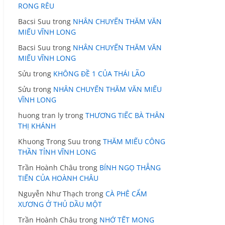
RONG RÊU
Bacsi Suu
trong
NHÂN CHUYẾN THĂM VĂN
MIẾU VĨNH LONG
Bacsi Suu
trong
NHÂN CHUYẾN THĂM VĂN
MIẾU VĨNH LONG
Sửu
trong
KHÔNG ĐỀ 1 CỦA THÁI LÃO
Sửu
trong
NHÂN CHUYẾN THĂM VĂN MIẾU
VĨNH LONG
huong tran ly
trong
THƯƠNG TIẾC BÀ THÂN
THỊ KHÁNH
Khuong Trong Suu
trong
THĂM MIẾU CÔNG
THẦN TỈNH VĨNH LONG
Trần Hoành Châu
trong
BÍNH NGỌ THẲNG
TIẾN CỦA HOÀNH CHÂU
Nguyễn Như Thạch
trong
CÀ PHÊ CẨM
XƯƠNG Ở THỦ DẦU MỘT
Trần Hoành Châu
trong
NHỚ TẾT MONG