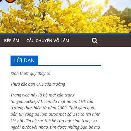
BẾP ẤM
CÂU CHUYỆN VÕ LÂM
LỜI DẪN
Kính thưa quý thầy cô
Thưa các bạn CHS của trường
Trang web này là bộ mới của trang
tongphuochiep71.com do một nhóm CHS của
trường thực hiện từ năm 2009. Thời gian qua,
bản tin cũng đã làm được một số việc có ích như
kết nối liên hệ các thế hệ cựu học sinh trong và
ngoài nước với nhau, tìm được những bạn bè mà