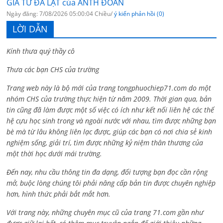
GIÃ TỪ ĐÀ LẠT của ANTH ĐOÀN
Ngày đăng: 7/08/2026 05:00:04 Chiều/
ý kiến phản hồi (0)
LỜI DẪN
Kính thưa quý thầy cô
Thưa các bạn CHS của trường
Trang web này là bộ mới của trang tongphuochiep71.com do một
nhóm CHS của trường thực hiện từ năm 2009. Thời gian qua, bản
tin cũng đã làm được một số việc có ích như kết nối liên hệ các thế
hệ cựu học sinh trong và ngoài nước với nhau, tìm được những bạn
bè mà từ lâu không liên lạc được, giúp các bạn có nơi chia sẻ kinh
nghiệm sống, giải trí, tìm được những kỷ niệm thân thương của
một thời học dưới mái trường.
Đến nay, nhu cầu thông tin đa dạng, đối tượng bạn đọc cần rộng
mở, buộc lòng chúng tôi phải nâng cấp bản tin được chuyên nghiệp
hơn, hình thức phải bắt mắt hơn.
Với trang này, những chuyên mục cũ của trang 71.com gần như