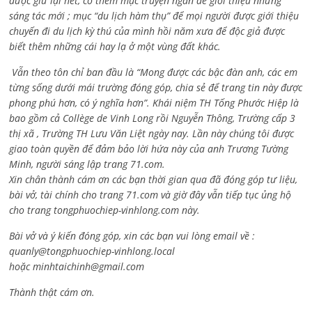
được giữ lại hết, có thêm mục truyện ngắn để giới thiệu những
sáng tác mới ; mục “du lịch hàm thụ” để mọi người được giới thiệu
chuyến đi du lịch kỳ thú của mình hồi năm xưa để độc giả được
biết thêm những cái hay lạ ở một vùng đất khác.
Vẫn theo tôn chỉ ban đầu là “Mong được các bậc đàn anh, các em
từng sống dưới mái trường đóng góp, chia sẻ để trang tin này được
phong phú hơn, có ý nghĩa hơn”. Khái niệm TH Tống Phước Hiệp là
bao gồm cả
Collège de Vinh Long rồi Nguyễn Thông,
Trường cấp 3
thị xã , Trường TH Lưu Văn Liệt ngày nay. Lần này chúng tôi được
giao toàn quyền để đảm bảo lời hứa này của anh Trương Tường
Minh, người sáng lập trang 71.com.
Xin chân thành cám ơn các bạn thời gian qua đã đóng góp tư liệu,
bài vở, tài chính cho trang 71.com và giờ đây vẫn tiếp tục ủng hộ
cho trang tongphuochiep-vinhlong.com này.
Bài vở và ý kiến đóng góp, xin các bạn vui lòng email về :
quanly@tongphuochiep-vinhlong.local
hoặc
minhtaichinh@gmail.com
Thành thật cám ơn.