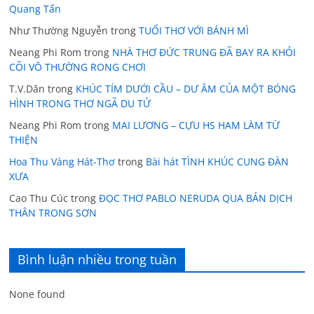
Quang Tấn
Như Thường Nguyễn
trong
TUỔI THƠ VỚI BÁNH MÌ
Neang Phi Rom
trong
NHÀ THƠ ĐỨC TRUNG ĐÃ BAY RA KHỎI
CÕI VÔ THƯỜNG RONG CHƠI
T.V.Dân
trong
KHÚC TÍM DƯỚI CẦU – DƯ ÂM CỦA MỘT BÓNG
HÌNH TRONG THƠ NGÃ DU TỬ
Neang Phi Rom
trong
MAI LƯƠNG – CỰU HS HAM LÀM TỪ
THIỆN
Hoa Thu Vàng Hát-Thơ
trong
Bài hát TÌNH KHÚC CUNG ĐÀN
XƯA
Cao Thu Cúc
trong
ĐỌC THƠ PABLO NERUDA QUA BẢN DỊCH
THÂN TRONG SƠN
Bình luận nhiều trong tuần
None found