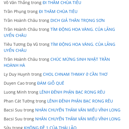
Võ Văn Thắng
trong
ĐI THĂM CHÙA TIÊU
Trần Phụng
trong
ĐI THĂM CHÙA TIÊU
Trần Hoành Châu
trong
DICH GIẢ THÂN TRỌNG SƠN
Trần Hoành Châu
trong
TÍM ĐỘNG HOA VÀNG. CỦA LÃNG
UYỂN CHÂU
Tiêu Tương Dạ Vũ
trong
TÍM ĐỘNG HOA VÀNG. CỦA LÃNG
UYỂN CHÂU
Trần Hoành Châu
trong
CHÚC MỪNG SINH NHẬT TRẦN
HOÀNH HÀ
Ly Duy Huynh
trong
CHOL CHNAM THMAY ở CẦN THƠ
Duyen Cao
trong
ĐÁM GIỖ QUÊ
Luong Minh
trong
LÊNH ĐÊNH PHẬN BẠC RONG RÊU
Phan Cát Tường
trong
LÊNH ĐÊNH PHẬN BẠC RONG RÊU
Bacsi Suu
trong
NHÂN CHUYẾN THĂM VĂN MIẾU VĨNH LONG
Bacsi Suu
trong
NHÂN CHUYẾN THĂM VĂN MIẾU VĨNH LONG
Sửu
trong
KHÔNG ĐỀ 1 CỦA THÁI LÃO