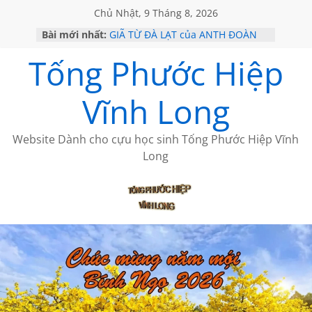
Chủ Nhật, 9 Tháng 8, 2026
Bài mới nhất:
GIÃ TỪ ĐÀ LẠT của ANTH ĐOÀN
SÀI GÒN – HÒN NGỌC VIỄN ĐÔNG
Tống Phước Hiệp
KHÔNG ĐỀ 20 CỦA THÁI LÃO
KHÔNG ĐỀ 19 CỦA THÁI LÃO
CHÙM THƠ CỦA BÍCH HÀ
Vĩnh Long
Website Dành cho cựu học sinh Tống Phước Hiệp Vĩnh
Long