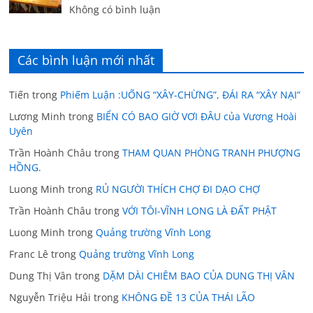
Không có bình luận
Các bình luận mới nhất
Tiến
trong
Phiếm Luận :UỐNG “XÂY-CHỪNG”, ĐÁI RA “XÂY NẠI”
Lương Minh
trong
BIỂN CÓ BAO GIỜ VƠI ĐÂU của Vương Hoài
Uyên
Trần Hoành Châu
trong
THAM QUAN PHÒNG TRANH PHƯỢNG
HỒNG.
Luong Minh
trong
RỦ NGƯỜI THÍCH CHỢ ĐI DẠO CHỢ
Trần Hoành Châu
trong
VỚI TÔI-VĨNH LONG LÀ ĐẤT PHẬT
Luong Minh
trong
Quảng trường Vĩnh Long
Franc Lê
trong
Quảng trường Vĩnh Long
Dung Thị Vân
trong
DẶM DÀI CHIÊM BAO CỦA DUNG THỊ VÂN
Nguyễn Triệu Hải
trong
KHÔNG ĐỀ 13 CỦA THÁI LÃO