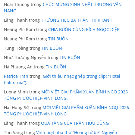
Hoai Thuong
trong
CHÚC MỪNG SINH NHẬT TRƯƠNG VĂN
NĂNG
Lãng Thanh
trong
THƯƠNG TIẾC BÀ THÂN THỊ KHÁNH
Neang Phi Rom
trong
CHIA BUỒN CÙNG BÍCH NGỌC DIỆP
Neang Phi Rom
trong
TIN BUỒN
Tung Hoàng
trong
TIN BUỒN
Như Thường Nguyễn
trong
TIN BUỒN
Hà Phuong An
trong
TIN BUỒN
Patrice Tran
trong
Giới thiệu nhạc ghép trong clip: “Hotel
California”).
Luong Minh
trong
MỜI VIẾT GIAI PHẨM XUÂN BÍNH NGỌ 2026
TỐNG PHƯỚC HIỆP-VINH LONG.
Hai Hùng SG
trong
MỜI VIẾT GIAI PHẨM XUÂN BÍNH NGỌ 2026
TỐNG PHƯỚC HIỆP-VINH LONG.
Lãng Thanh
trong
QUÀ TẶNG CỦA TRẦN HỮU DŨNG
Thu Vàng
trong
Vĩnh biệt nhà thơ “Hoàng tử bé” Nguyễn