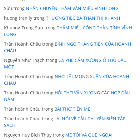
Sửu
trong
NHÂN CHUYẾN THĂM VĂN MIẾU VĨNH LONG
huong tran ly
trong
THƯƠNG TIẾC BÀ THÂN THỊ KHÁNH
Khuong Trong Suu
trong
THĂM MIẾU CÔNG THẦN TỈNH VĨNH
LONG
Trần Hoành Châu
trong
BÍNH NGỌ THẲNG TIẾN CỦA HOÀNH
CHÂU
Nguyễn Như Thạch
trong
CÀ PHÊ CẨM XƯƠNG Ở THỦ DẦU
MỘT
Trần Hoành Châu
trong
NHỚ TẾT MONG XUÂN CỦA HOÀNH
CHÂU
Trần Hoành Châu
trong
HỘI THƠ VĂN XƯƠNG CÁC HOP ĐẦU
NĂM
Trần hoành Cháu
trong
BÀI THƠ TIỄN MẸ
Trần hoành Châu
trong
LẠI NÓI VỀ CÂU CHUYỆN BIÊN TẬP
SÁCH.
Nguyen Huy Bích Thủy
trong
MẸ TÔI VÀ QUÊ NGOẠI