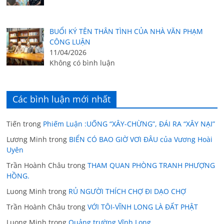
BUỔI KÝ TÊN THÂN TÌNH CỦA NHÀ VĂN PHẠM
CÔNG LUẬN
11/04/2026
Không có bình luận
Các bình luận mới nhất
Tiến
trong
Phiếm Luận :UỐNG “XÂY-CHỪNG”, ĐÁI RA “XÂY NẠI”
Lương Minh
trong
BIỂN CÓ BAO GIỜ VƠI ĐÂU của Vương Hoài
Uyên
Trần Hoành Châu
trong
THAM QUAN PHÒNG TRANH PHƯỢNG
HỒNG.
Luong Minh
trong
RỦ NGƯỜI THÍCH CHỢ ĐI DẠO CHỢ
Trần Hoành Châu
trong
VỚI TÔI-VĨNH LONG LÀ ĐẤT PHẬT
Luong Minh
trong
Quảng trường Vĩnh Long