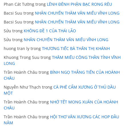
Phan Cát Tường
trong
LÊNH ĐÊNH PHẬN BẠC RONG RÊU
Bacsi Suu
trong
NHÂN CHUYẾN THĂM VĂN MIẾU VĨNH LONG
Bacsi Suu
trong
NHÂN CHUYẾN THĂM VĂN MIẾU VĨNH LONG
Sửu
trong
KHÔNG ĐỀ 1 CỦA THÁI LÃO
Sửu
trong
NHÂN CHUYẾN THĂM VĂN MIẾU VĨNH LONG
huong tran ly
trong
THƯƠNG TIẾC BÀ THÂN THỊ KHÁNH
Khuong Trong Suu
trong
THĂM MIẾU CÔNG THẦN TỈNH VĨNH
LONG
Trần Hoành Châu
trong
BÍNH NGỌ THẲNG TIẾN CỦA HOÀNH
CHÂU
Nguyễn Như Thạch
trong
CÀ PHÊ CẨM XƯƠNG Ở THỦ DẦU
MỘT
Trần Hoành Châu
trong
NHỚ TẾT MONG XUÂN CỦA HOÀNH
CHÂU
Trần Hoành Châu
trong
HỘI THƠ VĂN XƯƠNG CÁC HOP ĐẦU
NĂM