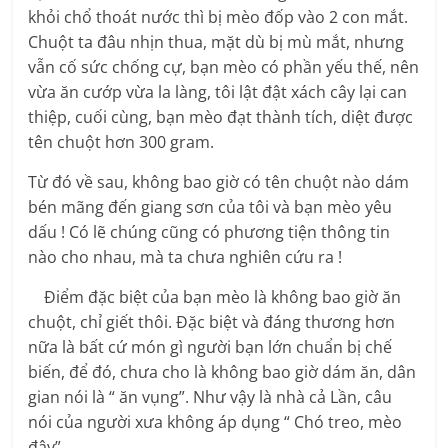
khỏi chổ thoát nước thì bị mèo đốp vào 2 con mắt.
Chuột ta đâu nhịn thua, mặt dù bị mù mắt, nhưng
vẫn cố sức chống cự, bạn mèo có phần yếu thế, nên
vừa ăn cướp vừa la làng, tôi lật đật xách cây lại can
thiệp, cuối cùng, bạn mèo đạt thành tích, diệt được
tên chuột hơn 300 gram.
Từ đó về sau, không bao giờ có tên chuột nào dám
bén mãng đến giang sơn của tôi và bạn mèo yêu
dấu ! Có lẽ chúng cũng có phương tiện thông tin
nào cho nhau, mà ta chưa nghiên cứu ra !
Điểm đặc biệt của bạn mèo là không bao giờ ăn
chuột, chỉ giết thôi. Đặc biệt và đáng thương hơn
nữa là bất cứ món gì người bạn lớn chuẩn bị chế
biến, để đó, chưa cho là không bao giờ dám ăn, dân
gian nói là “ ăn vụng”. Như vậy là nhà cả Lần, câu
nói của người xưa không áp dụng “ Chó treo, mèo
đậy”