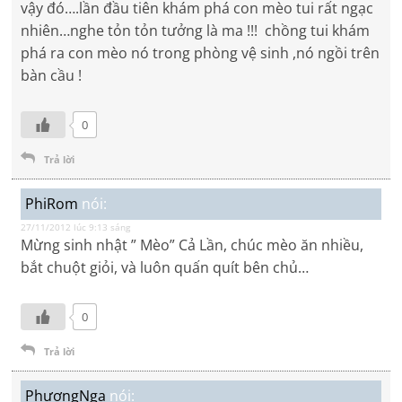
vậy đó….lần đầu tiên khám phá con mèo tui rất ngạc
nhiên…nghe tỏn tỏn tưởng là ma !!! chồng tui khám
phá ra con mèo nó trong phòng vệ sinh ,nó ngồi trên
bàn cầu !
0
Trả lời
PhiRom
nói:
27/11/2012 lúc 9:13 sáng
Mừng sinh nhật ” Mèo” Cả Lần, chúc mèo ăn nhiều,
bắt chuột giỏi, và luôn quấn quít bên chủ…
0
Trả lời
PhươngNga
nói: