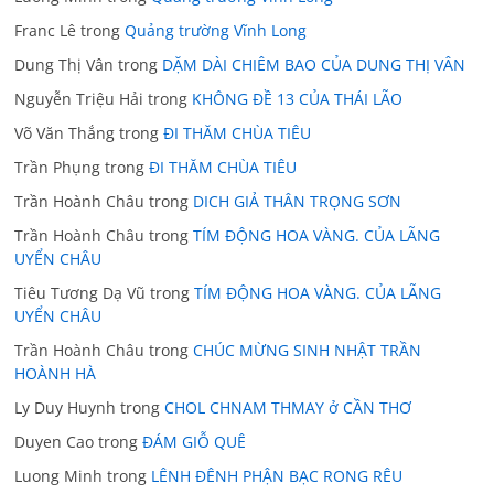
Franc Lê
trong
Quảng trường Vĩnh Long
Dung Thị Vân
trong
DẶM DÀI CHIÊM BAO CỦA DUNG THỊ VÂN
Nguyễn Triệu Hải
trong
KHÔNG ĐỀ 13 CỦA THÁI LÃO
Võ Văn Thắng
trong
ĐI THĂM CHÙA TIÊU
Trần Phụng
trong
ĐI THĂM CHÙA TIÊU
Trần Hoành Châu
trong
DICH GIẢ THÂN TRỌNG SƠN
Trần Hoành Châu
trong
TÍM ĐỘNG HOA VÀNG. CỦA LÃNG
UYỂN CHÂU
Tiêu Tương Dạ Vũ
trong
TÍM ĐỘNG HOA VÀNG. CỦA LÃNG
UYỂN CHÂU
Trần Hoành Châu
trong
CHÚC MỪNG SINH NHẬT TRẦN
HOÀNH HÀ
Ly Duy Huynh
trong
CHOL CHNAM THMAY ở CẦN THƠ
Duyen Cao
trong
ĐÁM GIỖ QUÊ
Luong Minh
trong
LÊNH ĐÊNH PHẬN BẠC RONG RÊU