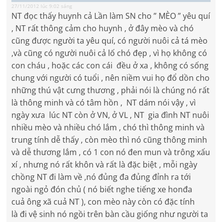
27/11/2012 lúc 9:02 sáng
NT đọc thấy huynh cả Lần làm SN cho ” MÈO ” yêu quí
, NT rất thông cảm cho huynh , ở đây mèo và chó
cũng được người ta yêu quí, có người nuôi cả tá mèo
,và cũng có người nuôi cả lố chó đẹp , vì họ không có
con cháu , hoặc các con cái đều ở xa , không có sống
chung với người có tuổi , nên niềm vui họ đổ dồn cho
những thú vật cưng thương , phải nói là chúng nó rất
là thông minh và có tâm hồn , NT dám nói vậy , vì
ngày xưa lúc NT còn ở VN, ở VL , NT gia đình NT nuôi
nhiều mèo và nhiều chó lắm , chó thì thông minh và
trung tính dễ thấy , còn mèo thì nó cũng thông minh
và dễ thương lắm , có 1 con nó đen mun và trông xấu
xí , nhưng nó rất khôn và rất là đặc biệt , mỗi ngày
chồng NT đi làm về ,nó đủng đa đủng đỉnh ra tới
ngoài ngỏ đón chủ ( nó biết nghe tiếng xe honđa
cuả ông xã cuả NT ), con mèo này còn có đặc tính
là đi vệ sinh nó ngồi trên bàn cầu giống như người ta