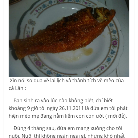
Xin nói sơ qua về lai lịch và thành tích về mèo của
cả Lần :
Bạn sinh ra vào lúc nào không biết, chỉ biết
khoảng 9 giờ tối ngày 26.11.2011 là đứa em tôi phát
hiện mèo mẹ đang nằm liếm con còn ướt ( mới đẻ).
Đúng 4 tháng sau, đứa em mang xuống cho tôi
nuôi. Nuôi thì không ngán ngại gì, nhưng khó nhất