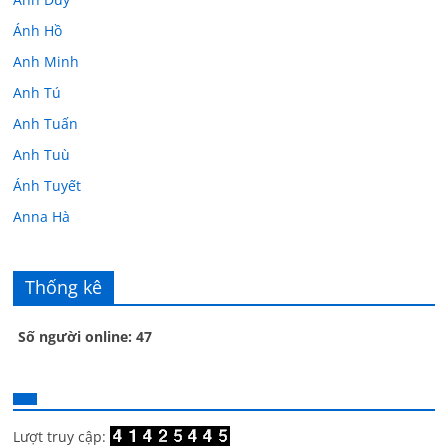
Ánh Hồ
Anh Minh
Anh Tú
Anh Tuấn
Anh Tuù
Ánh Tuyết
Anna Hà
Anth Đoàn
Âu Tú Vân
Thống kê
Bác sĩ Hoa
Số người online: 47
Bác sĩ Stephen Mak
Bác Đạt
Bác Đạt
Bạch Cúc
Lượt truy cập: