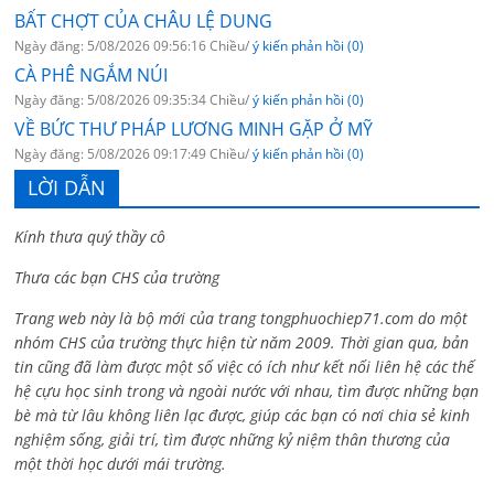
BẤT CHỢT CỦA CHÂU LỆ DUNG
Ngày đăng: 5/08/2026 09:56:16 Chiều/
ý kiến phản hồi (0)
CÀ PHÊ NGẮM NÚI
Ngày đăng: 5/08/2026 09:35:34 Chiều/
ý kiến phản hồi (0)
VỀ BỨC THƯ PHÁP LƯƠNG MINH GẶP Ở MỸ
Ngày đăng: 5/08/2026 09:17:49 Chiều/
ý kiến phản hồi (0)
LỜI DẪN
Kính thưa quý thầy cô
Thưa các bạn CHS của trường
Trang web này là bộ mới của trang tongphuochiep71.com do một
nhóm CHS của trường thực hiện từ năm 2009. Thời gian qua, bản
tin cũng đã làm được một số việc có ích như kết nối liên hệ các thế
hệ cựu học sinh trong và ngoài nước với nhau, tìm được những bạn
bè mà từ lâu không liên lạc được, giúp các bạn có nơi chia sẻ kinh
nghiệm sống, giải trí, tìm được những kỷ niệm thân thương của
một thời học dưới mái trường.