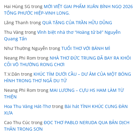
Hai Hùng SG
trong
MỜI VIẾT GIAI PHẨM XUÂN BÍNH NGỌ 2026
TỐNG PHƯỚC HIỆP-VINH LONG.
Lãng Thanh
trong
QUÀ TẶNG CỦA TRẦN HỮU DŨNG
Thu Vàng
trong
Vĩnh biệt nhà thơ “Hoàng tử bé” Nguyễn
Quang Tấn
Như Thường Nguyễn
trong
TUỔI THƠ VỚI BÁNH MÌ
Neang Phi Rom
trong
NHÀ THƠ ĐỨC TRUNG ĐÃ BAY RA KHỎI
CÕI VÔ THƯỜNG RONG CHƠI
T.V.Dân
trong
KHÚC TÍM DƯỚI CẦU – DƯ ÂM CỦA MỘT BÓNG
HÌNH TRONG THƠ NGÃ DU TỬ
Neang Phi Rom
trong
MAI LƯƠNG – CỰU HS HAM LÀM TỪ
THIỆN
Hoa Thu Vàng Hát-Thơ
trong
Bài hát TÌNH KHÚC CUNG ĐÀN
XƯA
Cao Thu Cúc
trong
ĐỌC THƠ PABLO NERUDA QUA BẢN DỊCH
THÂN TRONG SƠN