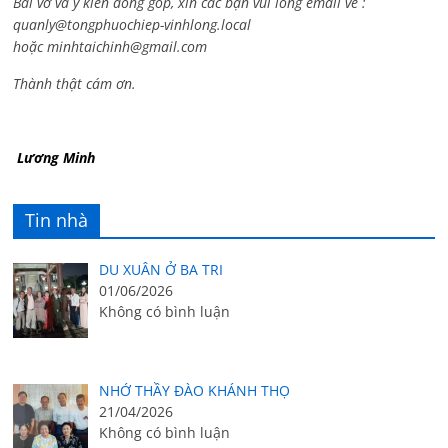
Bài vở và ý kiến đóng góp, xin các bạn vui lòng email về :
quanly@tongphuochiep-vinhlong.local
hoặc
minhtaichinh@gmail.com
Thành thật cám ơn.
Lương Minh
Tin nhà
DU XUÂN Ở BA TRI
01/06/2026
Không có bình luận
NHỚ THẦY ĐÀO KHÁNH THỌ
21/04/2026
Không có bình luận