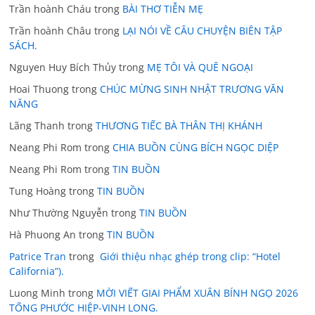
Trần hoành Cháu
trong
BÀI THƠ TIỄN MẸ
Trần hoành Châu
trong
LẠI NÓI VỀ CÂU CHUYỆN BIÊN TẬP
SÁCH.
Nguyen Huy Bích Thủy
trong
MẸ TÔI VÀ QUÊ NGOẠI
Hoai Thuong
trong
CHÚC MỪNG SINH NHẬT TRƯƠNG VĂN
NĂNG
Lãng Thanh
trong
THƯƠNG TIẾC BÀ THÂN THỊ KHÁNH
Neang Phi Rom
trong
CHIA BUỒN CÙNG BÍCH NGỌC DIỆP
Neang Phi Rom
trong
TIN BUỒN
Tung Hoàng
trong
TIN BUỒN
Như Thường Nguyễn
trong
TIN BUỒN
Hà Phuong An
trong
TIN BUỒN
Patrice Tran
trong
Giới thiệu nhạc ghép trong clip: “Hotel
California”).
Luong Minh
trong
MỜI VIẾT GIAI PHẨM XUÂN BÍNH NGỌ 2026
TỐNG PHƯỚC HIỆP-VINH LONG.