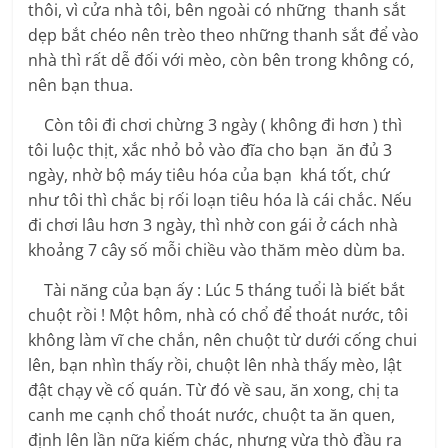
thôi, vì cửa nhà tôi, bên ngoài có những thanh sắt
dẹp bắt chéo nên trèo theo những thanh sắt để vào
nhà thì rất dễ đối với mèo, còn bên trong không có,
nên bạn thua.
Còn tôi đi chơi chừng 3 ngày ( không đi hơn ) thì
tôi luộc thịt, xắc nhỏ bỏ vào đĩa cho bạn ăn đủ 3
ngày, nhờ bộ máy tiêu hóa của bạn khá tốt, chứ
như tôi thì chắc bị rối loạn tiêu hóa là cái chắc. Nếu
đi chơi lâu hơn 3 ngày, thì nhờ con gái ở cách nhà
khoảng 7 cây số mỗi chiều vào thăm mèo dùm ba.
Tài năng của bạn ấy : Lúc 5 tháng tuổi là biết bắt
chuột rồi ! Một hôm, nhà có chổ để thoát nước, tôi
không làm vĩ che chắn, nên chuột từ dưới cống chui
lên, bạn nhìn thấy rồi, chuột lên nhà thấy mèo, lật
đật chạy về cố quán. Từ đó về sau, ăn xong, chị ta
canh me cạnh chổ thoát nước, chuột ta ăn quen,
định lên lần nữa kiếm chác, nhưng vừa thò đầu ra