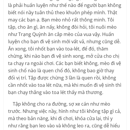
là phải huấn luyện như thế nào để người bạn không
biết nói nầy tuân thủ theo khuôn phép mình. Thật
may các bạn ạ. Bạn mèo nhỏ rất thông minh. Tôi
tập, cho ăn gì, ăn nấy, không đòi hỏi, tôi nuôi mèo
như Trạng Quỳnh ăn cắp mèo của vua vậy. Huấn
luyện cho bạn đi vệ sinh mới vất vả, nhưng cũng dễ.
Ăn xong, tôi nhốt bạn vào toa-lét, để đó, thăm
chừng, khi nào bạn đi vệ sinh xong, mở cửa cho chị
ta chạy ra ngoài chơi. Các bạn biết không, mèo đi vệ
sinh chổ nào là quen chổ đó, không bao giờ thay
đổi vị trí. Tập được chừng 3 lần là quen rồi, không
cần nhốt vào toa lét nữa, mà khi muốn đi vệ sinh thì
bạn chạy thẳng vào toa lét thấy mà thương.
Tập không cho ra đường, sợ xe cán như mèo
trước. Nhưng việc nầy, hình như tôi không tập gì cả,
mà theo bản năng, khi đi chơi, khóa cửa lại, thì y
như rằng bạn leo vào và không leo ra, cũng dễ hiểu