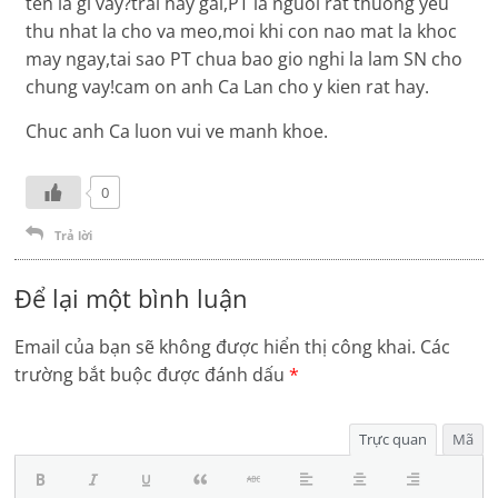
ten la gi vay?trai hay gai,PT la nguoi rat thuong yeu
thu nhat la cho va meo,moi khi con nao mat la khoc
may ngay,tai sao PT chua bao gio nghi la lam SN cho
chung vay!cam on anh Ca Lan cho y kien rat hay.
Chuc anh Ca luon vui ve manh khoe.
0
Trả lời
Để lại một bình luận
Email của bạn sẽ không được hiển thị công khai.
Các
trường bắt buộc được đánh dấu
*
Trực quan
Mã