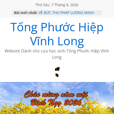
Thứ Sáu, 7 Tháng 8, 2026
Bài mới nhất:
VỀ BỨC THƯ PHÁP LƯƠNG MINH
GẶP Ở MỸ
Tống Phước Hiệp
HỌC SỬ HỒI XƯA
MỘT ĐỜI ĐI QUA NHỮNG TRANG
SÁCH
Vĩnh Long
BẤT CHỢT CỦA CHÂU LỆ DUNG
CÀ PHÊ NGẮM NÚI
Website Dành cho cựu học sinh Tống Phước Hiệp Vĩnh
Long