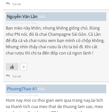
Trả lời
Nguyễn Văn Lần
nói:
27/11/2012 lúc 5:23 chiều
Bạn mèo nầy khôn, nhưng không giống chủ. Đúng
như PN nói, đó là chai Champagne Sài Gòn. Cả Lần
để dĩa cá và chai rượu xem bạn mình có chộp không.
Nhưng nhìn thấy chai rượu là chị ta bỏ đi. Khi cất
chai rượu thì chị ta đến đốp con cá ngon lành !
0
Trả lời
PhuongThao A1
nói:
02/12/2012 lúc 11:39 chiều
Hom nay moi co thoi gian xem qua trang nay,lai lich
va thanh tich cua meo that de thuong lam sao, meo