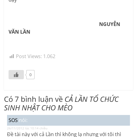
NGUYỄN
VĂN LẦN
Post Views:
1.062
0
Có 7 bình luận về
CẢ LẦN TỔ CHỨC
SINH NHẬT CHO MÈO
SOS
nói:
26/11/2012 lúc 10:14 chiều
Đề tài này với cả Lần thì không lạ nhưng với tôi thì