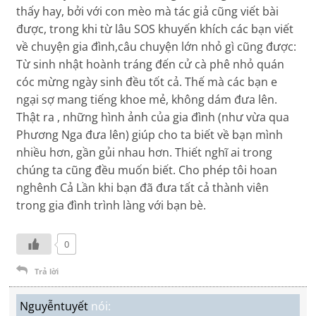
thấy hay, bởi với con mèo mà tác giả cũng viết bài
được, trong khi từ lâu SOS khuyến khích các bạn viết
về chuyện gia đình,câu chuyện lớn nhỏ gì cũng được:
Từ sinh nhật hoành tráng đến cử cà phê nhỏ quán
cóc mừng ngày sinh đều tốt cả. Thế mà các bạn e
ngại sợ mang tiếng khoe mẻ, không dám đưa lên.
Thật ra , những hình ảnh của gia đình (như vừa qua
Phương Nga đưa lên) giúp cho ta biết về bạn mình
nhiều hơn, gần gủi nhau hơn. Thiết nghĩ ai trong
chúng ta cũng đều muốn biết. Cho phép tôi hoan
nghênh Cả Lần khi bạn đã đưa tất cả thành viên
trong gia đình trình làng với bạn bè.
0
Trả lời
Nguyễntuyết
nói: