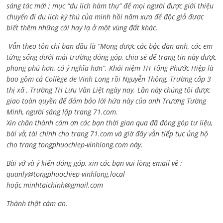
sáng tác mới ; mục “du lịch hàm thụ” để mọi người được giới thiệu
chuyến đi du lịch kỳ thú của mình hồi năm xưa để độc giả được
biết thêm những cái hay lạ ở một vùng đất khác.
Vẫn theo tôn chỉ ban đầu là “Mong được các bậc đàn anh, các em
từng sống dưới mái trường đóng góp, chia sẻ để trang tin này được
phong phú hơn, có ý nghĩa hơn”. Khái niệm TH Tống Phước Hiệp là
bao gồm cả
Collège de Vinh Long rồi Nguyễn Thông,
Trường cấp 3
thị xã , Trường TH Lưu Văn Liệt ngày nay. Lần này chúng tôi được
giao toàn quyền để đảm bảo lời hứa này của anh Trương Tường
Minh, người sáng lập trang 71.com.
Xin chân thành cám ơn các bạn thời gian qua đã đóng góp tư liệu,
bài vở, tài chính cho trang 71.com và giờ đây vẫn tiếp tục ủng hộ
cho trang tongphuochiep-vinhlong.com này.
Bài vở và ý kiến đóng góp, xin các bạn vui lòng email về :
quanly@tongphuochiep-vinhlong.local
hoặc
minhtaichinh@gmail.com
Thành thật cám ơn.