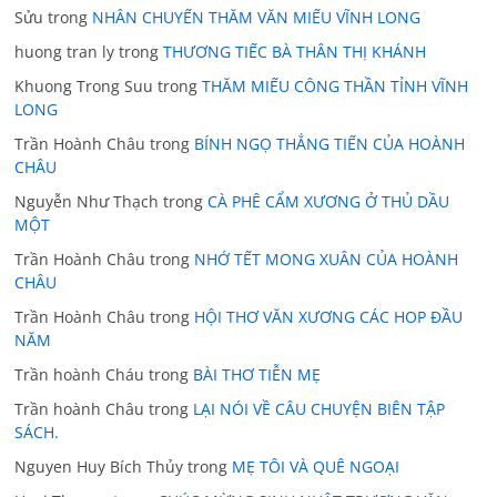
Sửu
trong
NHÂN CHUYẾN THĂM VĂN MIẾU VĨNH LONG
huong tran ly
trong
THƯƠNG TIẾC BÀ THÂN THỊ KHÁNH
Khuong Trong Suu
trong
THĂM MIẾU CÔNG THẦN TỈNH VĨNH
LONG
Trần Hoành Châu
trong
BÍNH NGỌ THẲNG TIẾN CỦA HOÀNH
CHÂU
Nguyễn Như Thạch
trong
CÀ PHÊ CẨM XƯƠNG Ở THỦ DẦU
MỘT
Trần Hoành Châu
trong
NHỚ TẾT MONG XUÂN CỦA HOÀNH
CHÂU
Trần Hoành Châu
trong
HỘI THƠ VĂN XƯƠNG CÁC HOP ĐẦU
NĂM
Trần hoành Cháu
trong
BÀI THƠ TIỄN MẸ
Trần hoành Châu
trong
LẠI NÓI VỀ CÂU CHUYỆN BIÊN TẬP
SÁCH.
Nguyen Huy Bích Thủy
trong
MẸ TÔI VÀ QUÊ NGOẠI