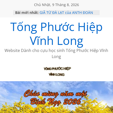
Chủ Nhật, 9 Tháng 8, 2026
Bài mới nhất:
GIÃ TỪ ĐÀ LẠT của ANTH ĐOÀN
SÀI GÒN – HÒN NGỌC VIỄN ĐÔNG
Tống Phước Hiệp
KHÔNG ĐỀ 20 CỦA THÁI LÃO
KHÔNG ĐỀ 19 CỦA THÁI LÃO
CHÙM THƠ CỦA BÍCH HÀ
Vĩnh Long
Website Dành cho cựu học sinh Tống Phước Hiệp Vĩnh
Long