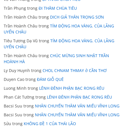
Trần Phụng
trong
ĐI THĂM CHÙA TIÊU
Trần Hoành Châu
trong
DICH GIẢ THÂN TRỌNG SƠN
Trần Hoành Châu
trong
TÍM ĐỘNG HOA VÀNG. CỦA LÃNG
UYỂN CHÂU
Tiêu Tương Dạ Vũ
trong
TÍM ĐỘNG HOA VÀNG. CỦA LÃNG
UYỂN CHÂU
Trần Hoành Châu
trong
CHÚC MỪNG SINH NHẬT TRẦN
HOÀNH HÀ
Ly Duy Huynh
trong
CHOL CHNAM THMAY ở CẦN THƠ
Duyen Cao
trong
ĐÁM GIỖ QUÊ
Luong Minh
trong
LÊNH ĐÊNH PHẬN BẠC RONG RÊU
Phan Cát Tường
trong
LÊNH ĐÊNH PHẬN BẠC RONG RÊU
Bacsi Suu
trong
NHÂN CHUYẾN THĂM VĂN MIẾU VĨNH LONG
Bacsi Suu
trong
NHÂN CHUYẾN THĂM VĂN MIẾU VĨNH LONG
Sửu
trong
KHÔNG ĐỀ 1 CỦA THÁI LÃO