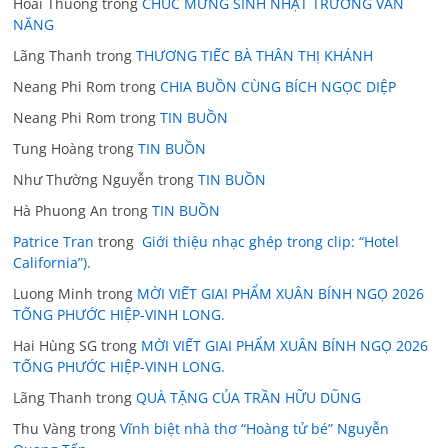
Hoai Thuong
trong
CHÚC MỪNG SINH NHẬT TRƯƠNG VĂN
NĂNG
Lãng Thanh
trong
THƯƠNG TIẾC BÀ THÂN THỊ KHÁNH
Neang Phi Rom
trong
CHIA BUỒN CÙNG BÍCH NGỌC DIỆP
Neang Phi Rom
trong
TIN BUỒN
Tung Hoàng
trong
TIN BUỒN
Như Thường Nguyễn
trong
TIN BUỒN
Hà Phuong An
trong
TIN BUỒN
Patrice Tran
trong
Giới thiệu nhạc ghép trong clip: “Hotel
California”).
Luong Minh
trong
MỜI VIẾT GIAI PHẨM XUÂN BÍNH NGỌ 2026
TỐNG PHƯỚC HIỆP-VINH LONG.
Hai Hùng SG
trong
MỜI VIẾT GIAI PHẨM XUÂN BÍNH NGỌ 2026
TỐNG PHƯỚC HIỆP-VINH LONG.
Lãng Thanh
trong
QUÀ TẶNG CỦA TRẦN HỮU DŨNG
Thu Vàng
trong
Vĩnh biệt nhà thơ “Hoàng tử bé” Nguyễn