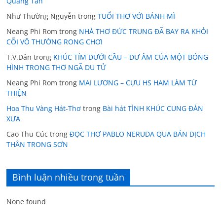
Quang Tấn
Như Thường Nguyễn
trong
TUỔI THƠ VỚI BÁNH MÌ
Neang Phi Rom
trong
NHÀ THƠ ĐỨC TRUNG ĐÃ BAY RA KHỎI
CÕI VÔ THƯỜNG RONG CHƠI
T.V.Dân
trong
KHÚC TÍM DƯỚI CẦU – DƯ ÂM CỦA MỘT BÓNG
HÌNH TRONG THƠ NGÃ DU TỬ
Neang Phi Rom
trong
MAI LƯƠNG – CỰU HS HAM LÀM TỪ
THIỆN
Hoa Thu Vàng Hát-Thơ
trong
Bài hát TÌNH KHÚC CUNG ĐÀN
XƯA
Cao Thu Cúc
trong
ĐỌC THƠ PABLO NERUDA QUA BẢN DỊCH
THÂN TRONG SƠN
Bình luận nhiều trong tuần
None found