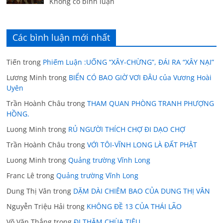
Không có bình luận
Các bình luận mới nhất
Tiến
trong
Phiếm Luận :UỐNG “XÂY-CHỪNG”, ĐÁI RA “XÂY NẠI”
Lương Minh
trong
BIỂN CÓ BAO GIỜ VƠI ĐÂU của Vương Hoài
Uyên
Trần Hoành Châu
trong
THAM QUAN PHÒNG TRANH PHƯỢNG
HỒNG.
Luong Minh
trong
RỦ NGƯỜI THÍCH CHỢ ĐI DẠO CHỢ
Trần Hoành Châu
trong
VỚI TÔI-VĨNH LONG LÀ ĐẤT PHẬT
Luong Minh
trong
Quảng trường Vĩnh Long
Franc Lê
trong
Quảng trường Vĩnh Long
Dung Thị Vân
trong
DẶM DÀI CHIÊM BAO CỦA DUNG THỊ VÂN
Nguyễn Triệu Hải
trong
KHÔNG ĐỀ 13 CỦA THÁI LÃO
Võ Văn Thắng
trong
ĐI THĂM CHÙA TIÊU