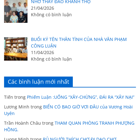
NHỚ THẦY ĐÀO KHÁNH THỌ
21/04/2026
Không có bình luận
BUỔI KÝ TÊN THÂN TÌNH CỦA NHÀ VĂN PHẠM
CÔNG LUẬN
11/04/2026
Không có bình luận
Các bình luận mới nhất
Tiến
trong
Phiếm Luận :UỐNG “XÂY-CHỪNG”, ĐÁI RA “XÂY NẠI”
Lương Minh
trong
BIỂN CÓ BAO GIỜ VƠI ĐÂU của Vương Hoài
Uyên
Trần Hoành Châu
trong
THAM QUAN PHÒNG TRANH PHƯỢNG
HỒNG.
Luong Minh
trong
RỦ NGƯỜI THÍCH CHỢ ĐI DẠO CHỢ