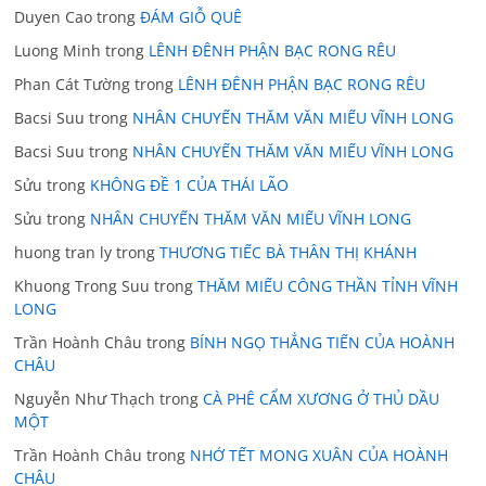
Duyen Cao
trong
ĐÁM GIỖ QUÊ
Luong Minh
trong
LÊNH ĐÊNH PHẬN BẠC RONG RÊU
Phan Cát Tường
trong
LÊNH ĐÊNH PHẬN BẠC RONG RÊU
Bacsi Suu
trong
NHÂN CHUYẾN THĂM VĂN MIẾU VĨNH LONG
Bacsi Suu
trong
NHÂN CHUYẾN THĂM VĂN MIẾU VĨNH LONG
Sửu
trong
KHÔNG ĐỀ 1 CỦA THÁI LÃO
Sửu
trong
NHÂN CHUYẾN THĂM VĂN MIẾU VĨNH LONG
huong tran ly
trong
THƯƠNG TIẾC BÀ THÂN THỊ KHÁNH
Khuong Trong Suu
trong
THĂM MIẾU CÔNG THẦN TỈNH VĨNH
LONG
Trần Hoành Châu
trong
BÍNH NGỌ THẲNG TIẾN CỦA HOÀNH
CHÂU
Nguyễn Như Thạch
trong
CÀ PHÊ CẨM XƯƠNG Ở THỦ DẦU
MỘT
Trần Hoành Châu
trong
NHỚ TẾT MONG XUÂN CỦA HOÀNH
CHÂU