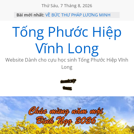
Thứ Sáu, 7 Tháng 8, 2026
Bài mới nhất:
VỀ BỨC THƯ PHÁP LƯƠNG MINH
GẶP Ở MỸ
Tống Phước Hiệp
HỌC SỬ HỒI XƯA
MỘT ĐỜI ĐI QUA NHỮNG TRANG
SÁCH
Vĩnh Long
BẤT CHỢT CỦA CHÂU LỆ DUNG
CÀ PHÊ NGẮM NÚI
Website Dành cho cựu học sinh Tống Phước Hiệp Vĩnh
Long