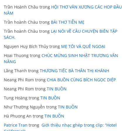
Trần Hoành Châu
trong
HỘI THƠ VĂN XƯƠNG CÁC HOP ĐẦU
NĂM
Trần hoành Cháu
trong
BÀI THƠ TIỄN MẸ
Trần hoành Châu
trong
LẠI NÓI VỀ CÂU CHUYỆN BIÊN TẬP
SÁCH.
Nguyen Huy Bích Thủy
trong
MẸ TÔI VÀ QUÊ NGOẠI
Hoai Thuong
trong
CHÚC MỪNG SINH NHẬT TRƯƠNG VĂN
NĂNG
Lãng Thanh
trong
THƯƠNG TIẾC BÀ THÂN THỊ KHÁNH
Neang Phi Rom
trong
CHIA BUỒN CÙNG BÍCH NGỌC DIỆP
Neang Phi Rom
trong
TIN BUỒN
Tung Hoàng
trong
TIN BUỒN
Như Thường Nguyễn
trong
TIN BUỒN
Hà Phuong An
trong
TIN BUỒN
Patrice Tran
trong
Giới thiệu nhạc ghép trong clip: “Hotel