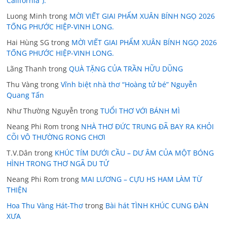
California”).
Luong Minh
trong
MỜI VIẾT GIAI PHẨM XUÂN BÍNH NGỌ 2026
TỐNG PHƯỚC HIỆP-VINH LONG.
Hai Hùng SG
trong
MỜI VIẾT GIAI PHẨM XUÂN BÍNH NGỌ 2026
TỐNG PHƯỚC HIỆP-VINH LONG.
Lãng Thanh
trong
QUÀ TẶNG CỦA TRẦN HỮU DŨNG
Thu Vàng
trong
Vĩnh biệt nhà thơ “Hoàng tử bé” Nguyễn
Quang Tấn
Như Thường Nguyễn
trong
TUỔI THƠ VỚI BÁNH MÌ
Neang Phi Rom
trong
NHÀ THƠ ĐỨC TRUNG ĐÃ BAY RA KHỎI
CÕI VÔ THƯỜNG RONG CHƠI
T.V.Dân
trong
KHÚC TÍM DƯỚI CẦU – DƯ ÂM CỦA MỘT BÓNG
HÌNH TRONG THƠ NGÃ DU TỬ
Neang Phi Rom
trong
MAI LƯƠNG – CỰU HS HAM LÀM TỪ
THIỆN
Hoa Thu Vàng Hát-Thơ
trong
Bài hát TÌNH KHÚC CUNG ĐÀN
XƯA