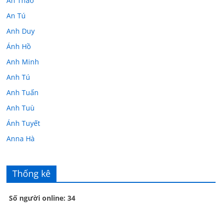
An Thảo
An Tú
Anh Duy
Ánh Hồ
Anh Minh
Anh Tú
Anh Tuấn
Anh Tuù
Ánh Tuyết
Anna Hà
Anth Đoàn
Âu Tú Vân
Thống kê
Bác sĩ Hoa
Số người online: 34
Bác sĩ Stephen Mak
Bác Đạt