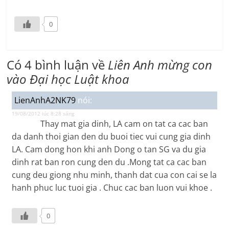
0
Có 4 bình luận về
Liên Anh mừng con
vào Đại học Luật khoa
LienAnhA2NK79
nói:
19/08/2012 lúc 8:28 sáng
Thay mat gia dinh, LA cam on tat ca cac ban
da danh thoi gian den du buoi tiec vui cung gia dinh
LA. Cam dong hon khi anh Dong o tan SG va du gia
dinh rat ban ron cung den du .Mong tat ca cac ban
cung deu giong nhu minh, thanh dat cua con cai se la
hanh phuc luc tuoi gia . Chuc cac ban luon vui khoe .
0