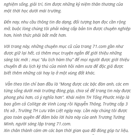
nghiệm sống, giải trí, tìm được những kỷ niệm thân thương của
một thời học dưới mái trường.
Đến nay, nhu cầu thông tin đa dạng, đối tượng bạn đọc cần rộng
mở, buộc lòng chúng tôi phải nâng cấp bản tin được chuyên nghiệp
hơn, hình thức phải bắt mắt hơn.
Với trang này, những chuyên mục cũ của trang 71.com gần như
được giữ lại hết, có thêm mục truyện ngắn để giới thiệu những
sáng tác mới ; mục “du lịch hàm thụ” để mọi người được giới thiệu
chuyến đi du lịch kỳ thú của mình hồi năm xưa để độc giả được
biết thêm những cái hay lạ ở một vùng đất khác.
Vẫn theo tôn chỉ ban đầu là “Mong được các bậc đàn anh, các em
từng sống dưới mái trường đóng góp, chia sẻ để trang tin này được
phong phú hơn, có ý nghĩa hơn”. Khái niệm TH Tống Phước Hiệp là
bao gồm cả
Collège de Vinh Long rồi Nguyễn Thông,
Trường cấp 3
thị xã , Trường TH Lưu Văn Liệt ngày nay. Lần này chúng tôi được
giao toàn quyền để đảm bảo lời hứa này của anh Trương Tường
Minh, người sáng lập trang 71.com.
Xin chân thành cám ơn các bạn thời gian qua đã đóng góp tư liệu,