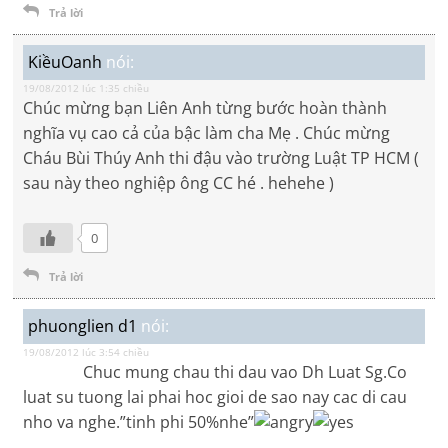
Trả lời
KiềuOanh
nói:
19/08/2012 lúc 1:35 chiều
Chúc mừng bạn Liên Anh từng bước hoàn thành
nghĩa vụ cao cả của bậc làm cha Mẹ . Chúc mừng
Cháu Bùi Thúy Anh thi đậu vào trường Luật TP HCM (
sau này theo nghiệp ông CC hé . hehehe )
0
Trả lời
phuonglien d1
nói:
19/08/2012 lúc 3:54 chiều
Chuc mung chau thi dau vao Dh Luat Sg.Co
luat su tuong lai phai hoc gioi de sao nay cac di cau
nho va nghe.”tinh phi 50%nhe”