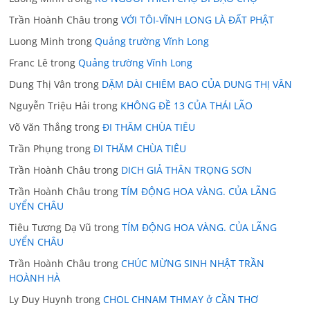
Trần Hoành Châu
trong
VỚI TÔI-VĨNH LONG LÀ ĐẤT PHẬT
Luong Minh
trong
Quảng trường Vĩnh Long
Franc Lê
trong
Quảng trường Vĩnh Long
Dung Thị Vân
trong
DẶM DÀI CHIÊM BAO CỦA DUNG THỊ VÂN
Nguyễn Triệu Hải
trong
KHÔNG ĐỀ 13 CỦA THÁI LÃO
Võ Văn Thắng
trong
ĐI THĂM CHÙA TIÊU
Trần Phụng
trong
ĐI THĂM CHÙA TIÊU
Trần Hoành Châu
trong
DICH GIẢ THÂN TRỌNG SƠN
Trần Hoành Châu
trong
TÍM ĐỘNG HOA VÀNG. CỦA LÃNG
UYỂN CHÂU
Tiêu Tương Dạ Vũ
trong
TÍM ĐỘNG HOA VÀNG. CỦA LÃNG
UYỂN CHÂU
Trần Hoành Châu
trong
CHÚC MỪNG SINH NHẬT TRẦN
HOÀNH HÀ
Ly Duy Huynh
trong
CHOL CHNAM THMAY ở CẦN THƠ