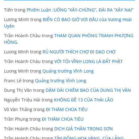
Tiến
trong
Phiếm Luận :UỐNG “XÂY-CHỪNG”, ĐÁI RA “XÂY NẠI”
Lương Minh
trong
BIỂN CÓ BAO GIỜ VƠI ĐÂU của Vương Hoài
Uyên
Trần Hoành Châu
trong
THAM QUAN PHÒNG TRANH PHƯỢNG
HỒNG.
Luong Minh
trong
RỦ NGƯỜI THÍCH CHỢ ĐI DẠO CHỢ
Trần Hoành Châu
trong
VỚI TÔI-VĨNH LONG LÀ ĐẤT PHẬT
Luong Minh
trong
Quảng trường Vĩnh Long
Franc Lê
trong
Quảng trường Vĩnh Long
Dung Thị Vân
trong
DẶM DÀI CHIÊM BAO CỦA DUNG THỊ VÂN
Nguyễn Triệu Hải
trong
KHÔNG ĐỀ 13 CỦA THÁI LÃO
Võ Văn Thắng
trong
ĐI THĂM CHÙA TIÊU
Trần Phụng
trong
ĐI THĂM CHÙA TIÊU
Trần Hoành Châu
trong
DICH GIẢ THÂN TRỌNG SƠN
Trần Hoành Châu
trong
TÍM ĐỘNG HOA VÀNG. CỦA LÃNG