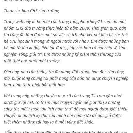
Thưa các bạn CHS của trường
Trang web này là bộ mới của trang tongphuochiep71.com do một
nhóm CHS của trường thực hiện từ năm 2009. Thời gian qua, bản
tin cũng đã làm được một số việc có ích như kết nối liên hệ các thế
hệ cựu học sinh trong và ngoài nước với nhau, tìm được những bạn
bè mà từ lâu không liên lạc được, giúp các bạn có nơi chia sẻ kinh
nghiệm sống, giải trí, tìm được những kỷ niệm thân thương của
một thời học dưới mái trường.
Đến nay, nhu cầu thông tin đa dạng, đối tượng bạn đọc cần rộng
mở, buộc lòng chúng tôi phải nâng cấp bản tin được chuyên nghiệp
hơn, hình thức phải bắt mắt hơn.
Với trang này, những chuyên mục cũ của trang 71.com gần như
được giữ lại hết, có thêm mục truyện ngắn để giới thiệu những
sáng tác mới ; mục “du lịch hàm thụ” để mọi người được giới thiệu
chuyến đi du lịch kỳ thú của mình hồi năm xưa để độc giả được
biết thêm những cái hay lạ ở một vùng đất khác.
Vẫn theo tôn chỉ ban đầu là “Mong được các bậc đàn anh, các em