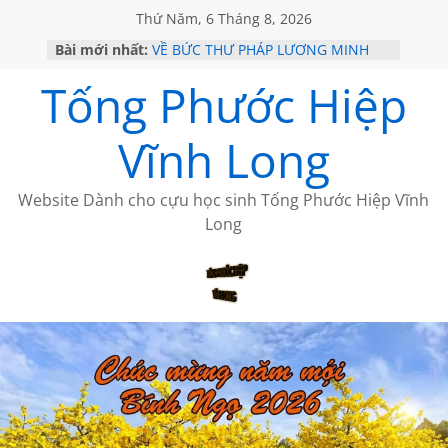
Thứ Năm, 6 Tháng 8, 2026
Bài mới nhất:
VỀ BỨC THƯ PHÁP LƯƠNG MINH
GẶP Ở MỸ
Tống Phước Hiệp
HỌC SỬ HỒI XƯA
MỘT ĐỜI ĐI QUA NHỮNG TRANG
SÁCH
Vĩnh Long
BẤT CHỢT CỦA CHÂU LỆ DUNG
CÀ PHÊ NGẮM NÚI
Website Dành cho cựu học sinh Tống Phước Hiệp Vĩnh
Long