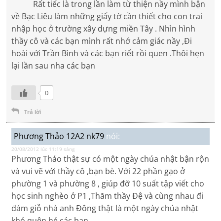
Rất tiếc là trong lần làm từ thiện nầy mình bận
về Bạc Liêu làm những giấy tờ cần thiết cho con trai
nhập học ở trường xây dựng miền Tây . Nhìn hình
thầy cô và các bạn mình rất nhớ cảm giác nầy ,Đi
hoài với Trần Bình và các bạn riết rồi quen .Thôi hẹn
lại lần sau nha các bạn
0
Trả lời
Phương Thảo 12A2 nk79
nói:
20/08/2012 lúc 11:19 sáng
Phương Thảo thật sự có một ngày chúa nhật bận rộn
và vui vẽ với thầy cô ,bạn bè. Với 22 phần gạo ở
phường 1 và phường 8 , giúp đỡ 10 suất tập viết cho
học sinh nghèo ở P1 ,Thăm thầy Đệ và cùng nhau đi
đám giỗ nhà anh Đông thật là một ngày chúa nhật
khó quên hé các bạn