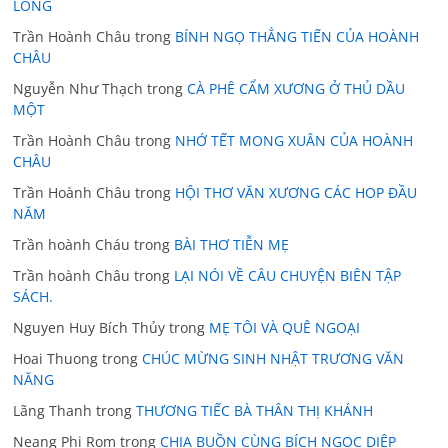
LONG
Trần Hoành Châu
trong
BÍNH NGỌ THẲNG TIẾN CỦA HOÀNH
CHÂU
Nguyễn Như Thạch
trong
CÀ PHÊ CẨM XƯƠNG Ở THỦ DẦU
MỘT
Trần Hoành Châu
trong
NHỚ TẾT MONG XUÂN CỦA HOÀNH
CHÂU
Trần Hoành Châu
trong
HỘI THƠ VĂN XƯƠNG CÁC HOP ĐẦU
NĂM
Trần hoành Cháu
trong
BÀI THƠ TIỄN MẸ
Trần hoành Châu
trong
LẠI NÓI VỀ CÂU CHUYỆN BIÊN TẬP
SÁCH.
Nguyen Huy Bích Thủy
trong
MẸ TÔI VÀ QUÊ NGOẠI
Hoai Thuong
trong
CHÚC MỪNG SINH NHẬT TRƯƠNG VĂN
NĂNG
Lãng Thanh
trong
THƯƠNG TIẾC BÀ THÂN THỊ KHÁNH
Neang Phi Rom
trong
CHIA BUỒN CÙNG BÍCH NGỌC DIỆP