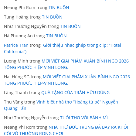
Neang Phi Rom
trong
TIN BUỒN
Tung Hoàng
trong
TIN BUỒN
Như Thường Nguyễn
trong
TIN BUỒN
Hà Phuong An
trong
TIN BUỒN
Patrice Tran
trong
Giới thiệu nhạc ghép trong clip: “Hotel
California”).
Luong Minh
trong
MỜI VIẾT GIAI PHẨM XUÂN BÍNH NGỌ 2026
TỐNG PHƯỚC HIỆP-VINH LONG.
Hai Hùng SG
trong
MỜI VIẾT GIAI PHẨM XUÂN BÍNH NGỌ 2026
TỐNG PHƯỚC HIỆP-VINH LONG.
Lãng Thanh
trong
QUÀ TẶNG CỦA TRẦN HỮU DŨNG
Thu Vàng
trong
Vĩnh biệt nhà thơ “Hoàng tử bé” Nguyễn
Quang Tấn
Như Thường Nguyễn
trong
TUỔI THƠ VỚI BÁNH MÌ
Neang Phi Rom
trong
NHÀ THƠ ĐỨC TRUNG ĐÃ BAY RA KHỎI
CÕI VÔ THƯỜNG RONG CHƠI