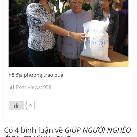
h8 địa phương trao quà
Post Views:
958
0
Có 4 bình luận về
GIÚP NGƯỜI NGHÈO