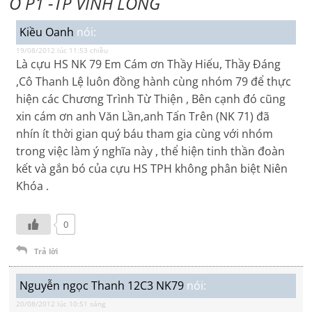
Ở P1 -TP VĨNH LONG
Kiều Oanh
nói:
19/08/2012 lúc 11:53 chiều
Là cựu HS NK 79 Em Cám ơn Thầy Hiếu, Thầy Đáng
,Cô Thanh Lệ luôn đồng hành cùng nhóm 79 để thực
hiện các Chương Trình Từ Thiện , Bên cạnh đó cũng
xin cám ơn anh Văn Lần,anh Tấn Trên (NK 71) đã
nhín ít thời gian quý báu tham gia cùng với nhóm
trong việc làm ý nghĩa này , thể hiện tinh thần đoàn
kết và gắn bó của cựu HS TPH không phân biệt Niên
Khóa .
0
Trả lời
Nguyễn ngọc Thanh 12C3 NK79
nói:
20/08/2012 lúc 10:51 sáng