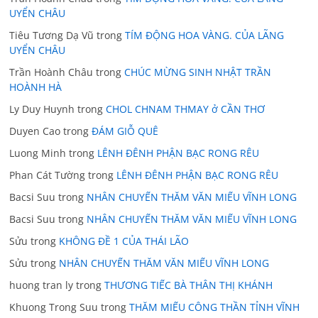
UYỂN CHÂU
Tiêu Tương Dạ Vũ
trong
TÍM ĐỘNG HOA VÀNG. CỦA LÃNG
UYỂN CHÂU
Trần Hoành Châu
trong
CHÚC MỪNG SINH NHẬT TRẦN
HOÀNH HÀ
Ly Duy Huynh
trong
CHOL CHNAM THMAY ở CẦN THƠ
Duyen Cao
trong
ĐÁM GIỖ QUÊ
Luong Minh
trong
LÊNH ĐÊNH PHẬN BẠC RONG RÊU
Phan Cát Tường
trong
LÊNH ĐÊNH PHẬN BẠC RONG RÊU
Bacsi Suu
trong
NHÂN CHUYẾN THĂM VĂN MIẾU VĨNH LONG
Bacsi Suu
trong
NHÂN CHUYẾN THĂM VĂN MIẾU VĨNH LONG
Sửu
trong
KHÔNG ĐỀ 1 CỦA THÁI LÃO
Sửu
trong
NHÂN CHUYẾN THĂM VĂN MIẾU VĨNH LONG
huong tran ly
trong
THƯƠNG TIẾC BÀ THÂN THỊ KHÁNH
Khuong Trong Suu
trong
THĂM MIẾU CÔNG THẦN TỈNH VĨNH