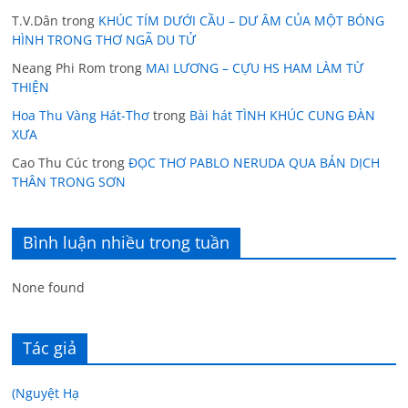
T.V.Dân
trong
KHÚC TÍM DƯỚI CẦU – DƯ ÂM CỦA MỘT BÓNG
HÌNH TRONG THƠ NGÃ DU TỬ
Neang Phi Rom
trong
MAI LƯƠNG – CỰU HS HAM LÀM TỪ
THIỆN
Hoa Thu Vàng Hát-Thơ
trong
Bài hát TÌNH KHÚC CUNG ĐÀN
XƯA
Cao Thu Cúc
trong
ĐỌC THƠ PABLO NERUDA QUA BẢN DỊCH
THÂN TRONG SƠN
Bình luận nhiều trong tuần
None found
Tác giả
(Nguyệt Hạ