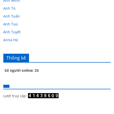
Anh Minh
Anh Tú
Anh Tuấn
Anh Tuù
Ánh Tuyết
Anna Hà
Anth Đoàn
Âu Tú Vân
Thống kê
Bác sĩ Hoa
Số người online: 33
Bác sĩ Stephen Mak
Bác Đạt
Bác Đạt
Bạch Cúc
Lượt truy cập:
Bạch Huệ
Bạch lộ