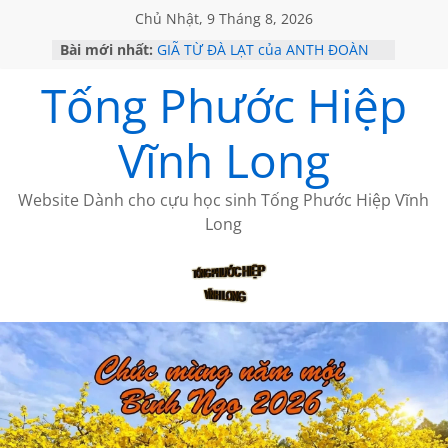
Chủ Nhật, 9 Tháng 8, 2026
Bài mới nhất:
GIÃ TỪ ĐÀ LẠT của ANTH ĐOÀN
SÀI GÒN – HÒN NGỌC VIỄN ĐÔNG
Tống Phước Hiệp
KHÔNG ĐỀ 20 CỦA THÁI LÃO
KHÔNG ĐỀ 19 CỦA THÁI LÃO
CHÙM THƠ CỦA BÍCH HÀ
Vĩnh Long
Website Dành cho cựu học sinh Tống Phước Hiệp Vĩnh
Long