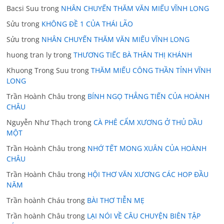
Bacsi Suu
trong
NHÂN CHUYẾN THĂM VĂN MIẾU VĨNH LONG
Sửu
trong
KHÔNG ĐỀ 1 CỦA THÁI LÃO
Sửu
trong
NHÂN CHUYẾN THĂM VĂN MIẾU VĨNH LONG
huong tran ly
trong
THƯƠNG TIẾC BÀ THÂN THỊ KHÁNH
Khuong Trong Suu
trong
THĂM MIẾU CÔNG THẦN TỈNH VĨNH
LONG
Trần Hoành Châu
trong
BÍNH NGỌ THẲNG TIẾN CỦA HOÀNH
CHÂU
Nguyễn Như Thạch
trong
CÀ PHÊ CẨM XƯƠNG Ở THỦ DẦU
MỘT
Trần Hoành Châu
trong
NHỚ TẾT MONG XUÂN CỦA HOÀNH
CHÂU
Trần Hoành Châu
trong
HỘI THƠ VĂN XƯƠNG CÁC HOP ĐẦU
NĂM
Trần hoành Cháu
trong
BÀI THƠ TIỄN MẸ
Trần hoành Châu
trong
LẠI NÓI VỀ CÂU CHUYỆN BIÊN TẬP