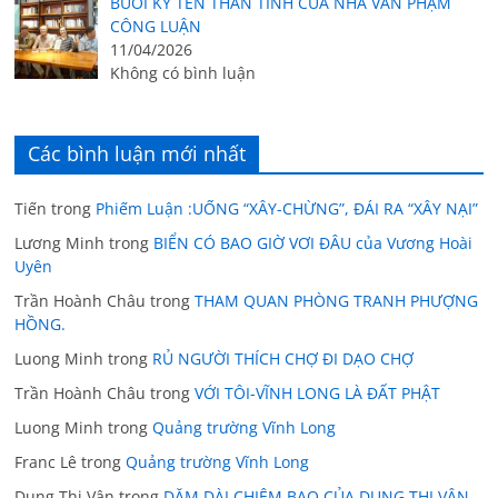
BUỔI KÝ TÊN THÂN TÌNH CỦA NHÀ VĂN PHẠM
CÔNG LUẬN
11/04/2026
Không có bình luận
Các bình luận mới nhất
Tiến
trong
Phiếm Luận :UỐNG “XÂY-CHỪNG”, ĐÁI RA “XÂY NẠI”
Lương Minh
trong
BIỂN CÓ BAO GIỜ VƠI ĐÂU của Vương Hoài
Uyên
Trần Hoành Châu
trong
THAM QUAN PHÒNG TRANH PHƯỢNG
HỒNG.
Luong Minh
trong
RỦ NGƯỜI THÍCH CHỢ ĐI DẠO CHỢ
Trần Hoành Châu
trong
VỚI TÔI-VĨNH LONG LÀ ĐẤT PHẬT
Luong Minh
trong
Quảng trường Vĩnh Long
Franc Lê
trong
Quảng trường Vĩnh Long
Dung Thị Vân
trong
DẶM DÀI CHIÊM BAO CỦA DUNG THỊ VÂN