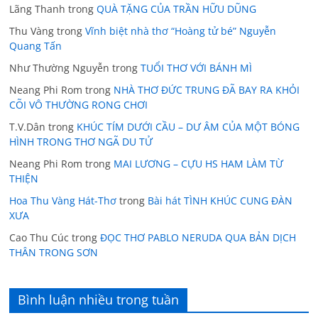
Lãng Thanh
trong
QUÀ TẶNG CỦA TRẦN HỮU DŨNG
Thu Vàng
trong
Vĩnh biệt nhà thơ “Hoàng tử bé” Nguyễn
Quang Tấn
Như Thường Nguyễn
trong
TUỔI THƠ VỚI BÁNH MÌ
Neang Phi Rom
trong
NHÀ THƠ ĐỨC TRUNG ĐÃ BAY RA KHỎI
CÕI VÔ THƯỜNG RONG CHƠI
T.V.Dân
trong
KHÚC TÍM DƯỚI CẦU – DƯ ÂM CỦA MỘT BÓNG
HÌNH TRONG THƠ NGÃ DU TỬ
Neang Phi Rom
trong
MAI LƯƠNG – CỰU HS HAM LÀM TỪ
THIỆN
Hoa Thu Vàng Hát-Thơ
trong
Bài hát TÌNH KHÚC CUNG ĐÀN
XƯA
Cao Thu Cúc
trong
ĐỌC THƠ PABLO NERUDA QUA BẢN DỊCH
THÂN TRONG SƠN
Bình luận nhiều trong tuần