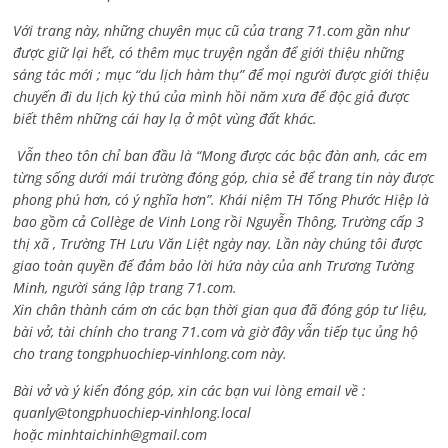
Với trang này, những chuyên mục cũ của trang 71.com gần như
được giữ lại hết, có thêm mục truyện ngắn để giới thiệu những
sáng tác mới ; mục “du lịch hàm thụ” để mọi người được giới thiệu
chuyến đi du lịch kỳ thú của mình hồi năm xưa để độc giả được
biết thêm những cái hay lạ ở một vùng đất khác.
Vẫn theo tôn chỉ ban đầu là “Mong được các bậc đàn anh, các em
từng sống dưới mái trường đóng góp, chia sẻ để trang tin này được
phong phú hơn, có ý nghĩa hơn”. Khái niệm TH Tống Phước Hiệp là
bao gồm cả
Collège de Vinh Long rồi Nguyễn Thông,
Trường cấp 3
thị xã , Trường TH Lưu Văn Liệt ngày nay. Lần này chúng tôi được
giao toàn quyền để đảm bảo lời hứa này của anh Trương Tường
Minh, người sáng lập trang 71.com.
Xin chân thành cám ơn các bạn thời gian qua đã đóng góp tư liệu,
bài vở, tài chính cho trang 71.com và giờ đây vẫn tiếp tục ủng hộ
cho trang tongphuochiep-vinhlong.com này.
Bài vở và ý kiến đóng góp, xin các bạn vui lòng email về :
quanly@tongphuochiep-vinhlong.local
hoặc
minhtaichinh@gmail.com