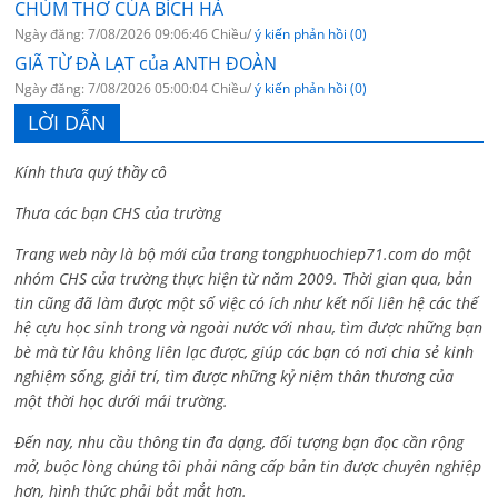
CHÙM THƠ CỦA BÍCH HÀ
Ngày đăng: 7/08/2026 09:06:46 Chiều/
ý kiến phản hồi (0)
GIÃ TỪ ĐÀ LẠT của ANTH ĐOÀN
Ngày đăng: 7/08/2026 05:00:04 Chiều/
ý kiến phản hồi (0)
LỜI DẪN
Kính thưa quý thầy cô
Thưa các bạn CHS của trường
Trang web này là bộ mới của trang tongphuochiep71.com do một
nhóm CHS của trường thực hiện từ năm 2009. Thời gian qua, bản
tin cũng đã làm được một số việc có ích như kết nối liên hệ các thế
hệ cựu học sinh trong và ngoài nước với nhau, tìm được những bạn
bè mà từ lâu không liên lạc được, giúp các bạn có nơi chia sẻ kinh
nghiệm sống, giải trí, tìm được những kỷ niệm thân thương của
một thời học dưới mái trường.
Đến nay, nhu cầu thông tin đa dạng, đối tượng bạn đọc cần rộng
mở, buộc lòng chúng tôi phải nâng cấp bản tin được chuyên nghiệp
hơn, hình thức phải bắt mắt hơn.