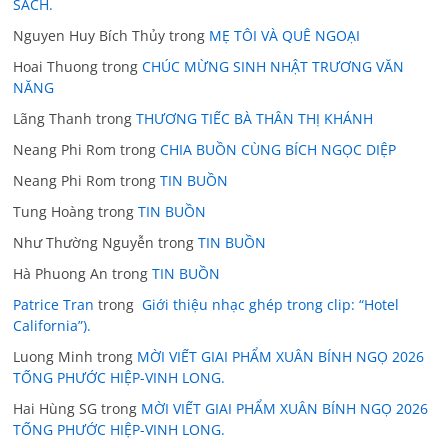
SÁCH.
Nguyen Huy Bích Thủy
trong
MẸ TÔI VÀ QUÊ NGOẠI
Hoai Thuong
trong
CHÚC MỪNG SINH NHẬT TRƯƠNG VĂN
NĂNG
Lãng Thanh
trong
THƯƠNG TIẾC BÀ THÂN THỊ KHÁNH
Neang Phi Rom
trong
CHIA BUỒN CÙNG BÍCH NGỌC DIỆP
Neang Phi Rom
trong
TIN BUỒN
Tung Hoàng
trong
TIN BUỒN
Như Thường Nguyễn
trong
TIN BUỒN
Hà Phuong An
trong
TIN BUỒN
Patrice Tran
trong
Giới thiệu nhạc ghép trong clip: “Hotel
California”).
Luong Minh
trong
MỜI VIẾT GIAI PHẨM XUÂN BÍNH NGỌ 2026
TỐNG PHƯỚC HIỆP-VINH LONG.
Hai Hùng SG
trong
MỜI VIẾT GIAI PHẨM XUÂN BÍNH NGỌ 2026
TỐNG PHƯỚC HIỆP-VINH LONG.