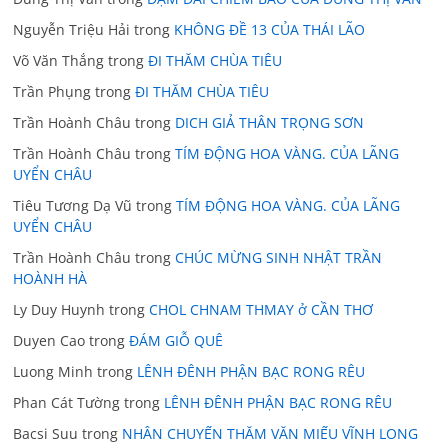
Nguyễn Triệu Hải
trong
KHÔNG ĐỀ 13 CỦA THÁI LÃO
Võ Văn Thắng
trong
ĐI THĂM CHÙA TIÊU
Trần Phụng
trong
ĐI THĂM CHÙA TIÊU
Trần Hoành Châu
trong
DICH GIẢ THÂN TRỌNG SƠN
Trần Hoành Châu
trong
TÍM ĐỘNG HOA VÀNG. CỦA LÃNG
UYỂN CHÂU
Tiêu Tương Dạ Vũ
trong
TÍM ĐỘNG HOA VÀNG. CỦA LÃNG
UYỂN CHÂU
Trần Hoành Châu
trong
CHÚC MỪNG SINH NHẬT TRẦN
HOÀNH HÀ
Ly Duy Huynh
trong
CHOL CHNAM THMAY ở CẦN THƠ
Duyen Cao
trong
ĐÁM GIỖ QUÊ
Luong Minh
trong
LÊNH ĐÊNH PHẬN BẠC RONG RÊU
Phan Cát Tường
trong
LÊNH ĐÊNH PHẬN BẠC RONG RÊU
Bacsi Suu
trong
NHÂN CHUYẾN THĂM VĂN MIẾU VĨNH LONG