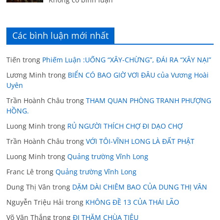
Các bình luận mới nhất
Tiến
trong
Phiếm Luận :UỐNG “XÂY-CHỪNG”, ĐÁI RA “XÂY NẠI”
Lương Minh
trong
BIỂN CÓ BAO GIỜ VƠI ĐÂU của Vương Hoài
Uyên
Trần Hoành Châu
trong
THAM QUAN PHÒNG TRANH PHƯỢNG
HỒNG.
Luong Minh
trong
RỦ NGƯỜI THÍCH CHỢ ĐI DẠO CHỢ
Trần Hoành Châu
trong
VỚI TÔI-VĨNH LONG LÀ ĐẤT PHẬT
Luong Minh
trong
Quảng trường Vĩnh Long
Franc Lê
trong
Quảng trường Vĩnh Long
Dung Thị Vân
trong
DẶM DÀI CHIÊM BAO CỦA DUNG THỊ VÂN
Nguyễn Triệu Hải
trong
KHÔNG ĐỀ 13 CỦA THÁI LÃO
Võ Văn Thắng
trong
ĐI THĂM CHÙA TIÊU