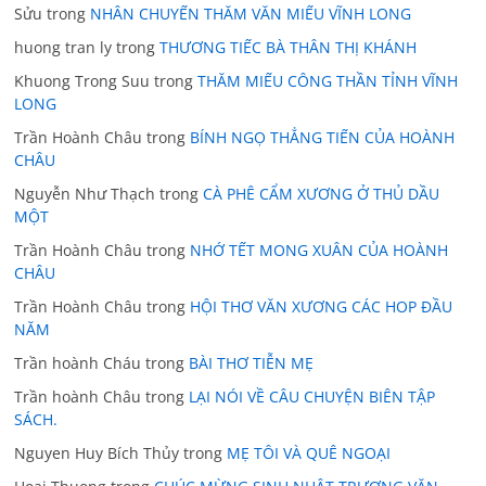
Sửu
trong
NHÂN CHUYẾN THĂM VĂN MIẾU VĨNH LONG
huong tran ly
trong
THƯƠNG TIẾC BÀ THÂN THỊ KHÁNH
Khuong Trong Suu
trong
THĂM MIẾU CÔNG THẦN TỈNH VĨNH
LONG
Trần Hoành Châu
trong
BÍNH NGỌ THẲNG TIẾN CỦA HOÀNH
CHÂU
Nguyễn Như Thạch
trong
CÀ PHÊ CẨM XƯƠNG Ở THỦ DẦU
MỘT
Trần Hoành Châu
trong
NHỚ TẾT MONG XUÂN CỦA HOÀNH
CHÂU
Trần Hoành Châu
trong
HỘI THƠ VĂN XƯƠNG CÁC HOP ĐẦU
NĂM
Trần hoành Cháu
trong
BÀI THƠ TIỄN MẸ
Trần hoành Châu
trong
LẠI NÓI VỀ CÂU CHUYỆN BIÊN TẬP
SÁCH.
Nguyen Huy Bích Thủy
trong
MẸ TÔI VÀ QUÊ NGOẠI