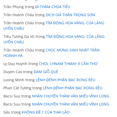
Trần Phụng
trong
ĐI THĂM CHÙA TIÊU
Trần Hoành Châu
trong
DICH GIẢ THÂN TRỌNG SƠN
Trần Hoành Châu
trong
TÍM ĐỘNG HOA VÀNG. CỦA LÃNG
UYỂN CHÂU
Tiêu Tương Dạ Vũ
trong
TÍM ĐỘNG HOA VÀNG. CỦA LÃNG
UYỂN CHÂU
Trần Hoành Châu
trong
CHÚC MỪNG SINH NHẬT TRẦN
HOÀNH HÀ
Ly Duy Huynh
trong
CHOL CHNAM THMAY ở CẦN THƠ
Duyen Cao
trong
ĐÁM GIỖ QUÊ
Luong Minh
trong
LÊNH ĐÊNH PHẬN BẠC RONG RÊU
Phan Cát Tường
trong
LÊNH ĐÊNH PHẬN BẠC RONG RÊU
Bacsi Suu
trong
NHÂN CHUYẾN THĂM VĂN MIẾU VĨNH LONG
Bacsi Suu
trong
NHÂN CHUYẾN THĂM VĂN MIẾU VĨNH LONG
Sửu
trong
KHÔNG ĐỀ 1 CỦA THÁI LÃO