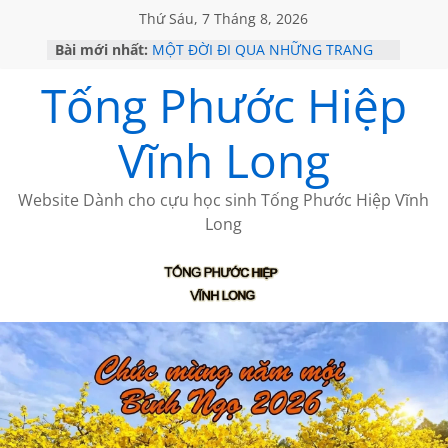
Thứ Sáu, 7 Tháng 8, 2026
HỌC SỬ HỒI XƯA
Bài mới nhất:
MỘT ĐỜI ĐI QUA NHỮNG TRANG
Tống Phước Hiệp
SÁCH
BẤT CHỢT CỦA CHÂU LỆ DUNG
CÀ PHÊ NGẮM NÚI
Vĩnh Long
VỀ BỨC THƯ PHÁP LƯƠNG MINH
GẶP Ở MỸ
Website Dành cho cựu học sinh Tống Phước Hiệp Vĩnh
Long