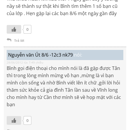
nầy sẽ thành sự thật khi Bình tìm thêm 1 số bạn cũ
của lớp . Hẹn gặp lại các bạn 8/6 một ngày gần đây
0
Trả lời
Nguyễn văn Út 8/6 -12c3 nk79
nói:
28/06/2012 lúc 7:49 chiều
Bình gọi điện thoại cho mình nói là đã gặp được Tân
thì trong lòng mình mừng vô hạn ,mừng là vì bạn
mình còn sống và nhờ Bình viết lên ít chữ ,gởi lời hỏi
thăm sức khỏe cả gia đình Tân lần sau về Vĩnh long
cho mình hay từ Cần thơ mình sẽ về họp mặt với các
bạn
0