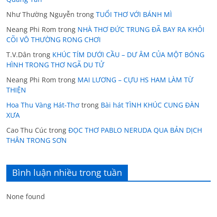
Như Thường Nguyễn
trong
TUỔI THƠ VỚI BÁNH MÌ
Neang Phi Rom
trong
NHÀ THƠ ĐỨC TRUNG ĐÃ BAY RA KHỎI
CÕI VÔ THƯỜNG RONG CHƠI
T.V.Dân
trong
KHÚC TÍM DƯỚI CẦU – DƯ ÂM CỦA MỘT BÓNG
HÌNH TRONG THƠ NGÃ DU TỬ
Neang Phi Rom
trong
MAI LƯƠNG – CỰU HS HAM LÀM TỪ
THIỆN
Hoa Thu Vàng Hát-Thơ
trong
Bài hát TÌNH KHÚC CUNG ĐÀN
XƯA
Cao Thu Cúc
trong
ĐỌC THƠ PABLO NERUDA QUA BẢN DỊCH
THÂN TRONG SƠN
Bình luận nhiều trong tuần
None found