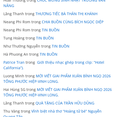
Hoai Thuong
trong
CHÚC MỪNG SINH NHẬT TRƯƠNG VĂN
NĂNG
Lãng Thanh
trong
THƯƠNG TIẾC BÀ THÂN THỊ KHÁNH
Neang Phi Rom
trong
CHIA BUỒN CÙNG BÍCH NGỌC DIỆP
Neang Phi Rom
trong
TIN BUỒN
Tung Hoàng
trong
TIN BUỒN
Như Thường Nguyễn
trong
TIN BUỒN
Hà Phuong An
trong
TIN BUỒN
Patrice Tran
trong
Giới thiệu nhạc ghép trong clip: “Hotel
California”).
Luong Minh
trong
MỜI VIẾT GIAI PHẨM XUÂN BÍNH NGỌ 2026
TỐNG PHƯỚC HIỆP-VINH LONG.
Hai Hùng SG
trong
MỜI VIẾT GIAI PHẨM XUÂN BÍNH NGỌ 2026
TỐNG PHƯỚC HIỆP-VINH LONG.
Lãng Thanh
trong
QUÀ TẶNG CỦA TRẦN HỮU DŨNG
Thu Vàng
trong
Vĩnh biệt nhà thơ “Hoàng tử bé” Nguyễn
Quang Tấn