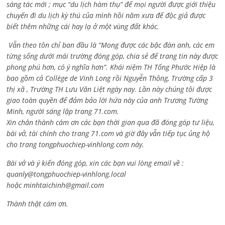
sáng tác mới ; mục “du lịch hàm thụ” để mọi người được giới thiệu
chuyến đi du lịch kỳ thú của mình hồi năm xưa để độc giả được
biết thêm những cái hay lạ ở một vùng đất khác.
Vẫn theo tôn chỉ ban đầu là “Mong được các bậc đàn anh, các em
từng sống dưới mái trường đóng góp, chia sẻ để trang tin này được
phong phú hơn, có ý nghĩa hơn”. Khái niệm TH Tống Phước Hiệp là
bao gồm cả
Collège de Vinh Long rồi Nguyễn Thông,
Trường cấp 3
thị xã , Trường TH Lưu Văn Liệt ngày nay. Lần này chúng tôi được
giao toàn quyền để đảm bảo lời hứa này của anh Trương Tường
Minh, người sáng lập trang 71.com.
Xin chân thành cám ơn các bạn thời gian qua đã đóng góp tư liệu,
bài vở, tài chính cho trang 71.com và giờ đây vẫn tiếp tục ủng hộ
cho trang tongphuochiep-vinhlong.com này.
Bài vở và ý kiến đóng góp, xin các bạn vui lòng email về :
quanly@tongphuochiep-vinhlong.local
hoặc
minhtaichinh@gmail.com
Thành thật cám ơn.