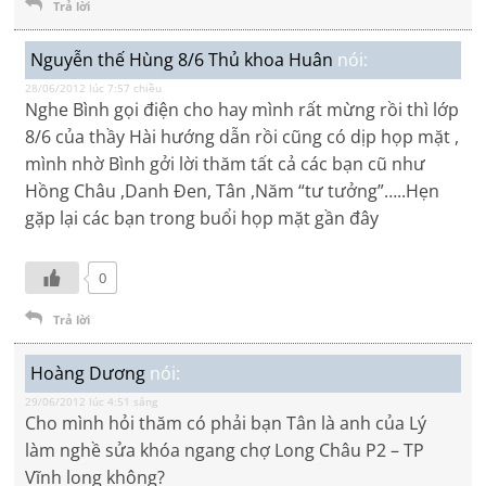
Trả lời
Nguyễn thế Hùng 8/6 Thủ khoa Huân
nói:
28/06/2012 lúc 7:57 chiều
Nghe Bình gọi điện cho hay mình rất mừng rồi thì lớp
8/6 của thầy Hài hướng dẫn rồi cũng có dịp họp mặt ,
mình nhờ Bình gởi lời thăm tất cả các bạn cũ như
Hồng Châu ,Danh Đen, Tân ,Năm “tư tưởng”…..Hẹn
gặp lại các bạn trong buổi họp mặt gần đây
0
Trả lời
Hoàng Dương
nói:
29/06/2012 lúc 4:51 sáng
Cho mình hỏi thăm có phải bạn Tân là anh của Lý
làm nghề sửa khóa ngang chợ Long Châu P2 – TP
Vĩnh long không?