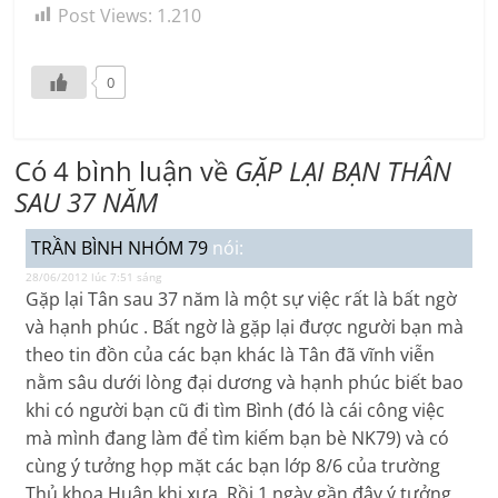
Post Views:
1.210
0
Có 4 bình luận về
GẶP LẠI BẠN THÂN
SAU 37 NĂM
TRẦN BÌNH NHÓM 79
nói:
28/06/2012 lúc 7:51 sáng
Gặp lại Tân sau 37 năm là một sự việc rất là bất ngờ
và hạnh phúc . Bất ngờ là gặp lại được người bạn mà
theo tin đồn của các bạn khác là Tân đã vĩnh viễn
nằm sâu dưới lòng đại dương và hạnh phúc biết bao
khi có người bạn cũ đi tìm Bình (đó là cái công việc
mà mình đang làm để tìm kiếm bạn bè NK79) và có
cùng ý tưởng họp mặt các bạn lớp 8/6 của trường
Thủ khoa Huân khi xưa .Rồi 1 ngày gần đây ý tưởng