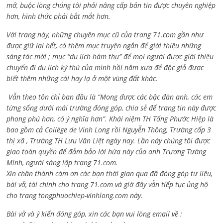
mở, buộc lòng chúng tôi phải nâng cấp bản tin được chuyên nghiệp
hơn, hình thức phải bắt mắt hơn.
Với trang này, những chuyên mục cũ của trang 71.com gần như
được giữ lại hết, có thêm mục truyện ngắn để giới thiệu những
sáng tác mới ; mục “du lịch hàm thụ” để mọi người được giới thiệu
chuyến đi du lịch kỳ thú của mình hồi năm xưa để độc giả được
biết thêm những cái hay lạ ở một vùng đất khác.
Vẫn theo tôn chỉ ban đầu là “Mong được các bậc đàn anh, các em
từng sống dưới mái trường đóng góp, chia sẻ để trang tin này được
phong phú hơn, có ý nghĩa hơn”. Khái niệm TH Tống Phước Hiệp là
bao gồm cả
Collège de Vinh Long rồi Nguyễn Thông,
Trường cấp 3
thị xã , Trường TH Lưu Văn Liệt ngày nay. Lần này chúng tôi được
giao toàn quyền để đảm bảo lời hứa này của anh Trương Tường
Minh, người sáng lập trang 71.com.
Xin chân thành cám ơn các bạn thời gian qua đã đóng góp tư liệu,
bài vở, tài chính cho trang 71.com và giờ đây vẫn tiếp tục ủng hộ
cho trang tongphuochiep-vinhlong.com này.
Bài vở và ý kiến đóng góp, xin các bạn vui lòng email về :