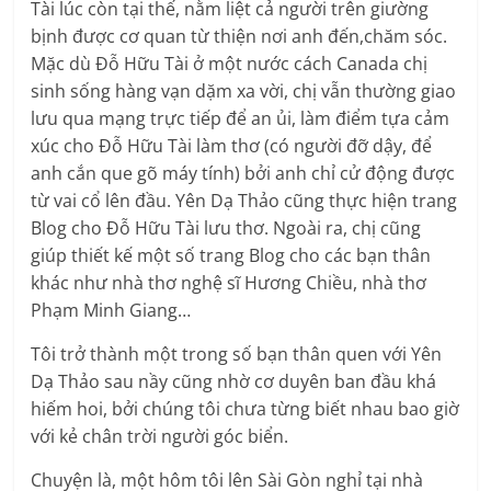
Tài lúc còn tại thế, nằm liệt cả người trên giường
bịnh được cơ quan từ thiện nơi anh đến,chăm sóc.
Mặc dù Đỗ Hữu Tài ở một nước cách Canada chị
sinh sống hàng vạn dặm xa vời, chị vẫn thường giao
lưu qua mạng trực tiếp để an ủi, làm điểm tựa cảm
xúc cho Đỗ Hữu Tài làm thơ (có người đỡ dậy, để
anh cắn que gõ máy tính) bởi anh chỉ cử động được
từ vai cổ lên đầu. Yên Dạ Thảo cũng thực hiện trang
Blog cho Đỗ Hữu Tài lưu thơ. Ngoài ra, chị cũng
giúp thiết kế một số trang Blog cho các bạn thân
khác như nhà thơ nghệ sĩ Hương Chiều, nhà thơ
Phạm Minh Giang…
Tôi trở thành một trong số bạn thân quen với Yên
Dạ Thảo sau nầy cũng nhờ cơ duyên ban đầu khá
hiếm hoi, bởi chúng tôi chưa từng biết nhau bao giờ
với kẻ chân trời người góc biển.
Chuyện là, một hôm tôi lên Sài Gòn nghỉ tại nhà