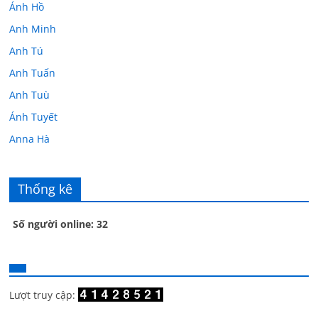
Ánh Hồ
Anh Minh
Anh Tú
Anh Tuấn
Anh Tuù
Ánh Tuyết
Anna Hà
Anth Đoàn
Âu Tú Vân
Thống kê
Bác sĩ Hoa
Số người online: 32
Bác sĩ Stephen Mak
Bác Đạt
Bác Đạt
Bạch Cúc
Lượt truy cập:
Bạch Huệ