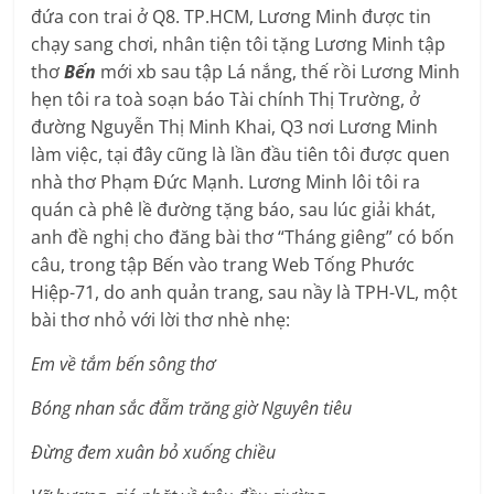
đứa con trai ở Q8. TP.HCM, Lương Minh được tin
chạy sang chơi, nhân tiện tôi tặng Lương Minh tập
thơ
Bến
mới xb sau tập Lá nắng, thế rồi Lương Minh
hẹn tôi ra toà soạn báo Tài chính Thị Trường, ở
đường Nguyễn Thị Minh Khai, Q3 nơi Lương Minh
làm việc, tại đây cũng là lần đầu tiên tôi được quen
nhà thơ Phạm Đức Mạnh. Lương Minh lôi tôi ra
quán cà phê lề đường tặng báo, sau lúc giải khát,
anh đề nghị cho đăng bài thơ “Tháng giêng” có bốn
câu, trong tập Bến vào trang Web Tống Phước
Hiệp-71, do anh quản trang, sau nầy là TPH-VL, một
bài thơ nhỏ với lời thơ nhè nhẹ:
Em về tắm bến sông thơ
Bóng nhan sắc đẵm trăng giờ Nguyên tiêu
Đừng đem xuân bỏ xuống chiều