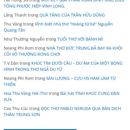
TỐNG PHƯỚC HIỆP-VINH LONG.
Lãng Thanh
trong
QUÀ TẶNG CỦA TRẦN HỮU DŨNG
Thu Vàng
trong
Vĩnh biệt nhà thơ “Hoàng tử bé” Nguyễn
Quang Tấn
Như Thường Nguyễn
trong
TUỔI THƠ VỚI BÁNH MÌ
Neang Phi Rom
trong
NHÀ THƠ ĐỨC TRUNG ĐÃ BAY RA KHỎI
CÕI VÔ THƯỜNG RONG CHƠI
T.V.Dân
trong
KHÚC TÍM DƯỚI CẦU – DƯ ÂM CỦA MỘT BÓNG
HÌNH TRONG THƠ NGÃ DU TỬ
Neang Phi Rom
trong
MAI LƯƠNG – CỰU HS HAM LÀM TỪ
THIỆN
Hoa Thu Vàng Hát-Thơ
trong
Bài hát TÌNH KHÚC CUNG ĐÀN
XƯA
Cao Thu Cúc
trong
ĐỌC THƠ PABLO NERUDA QUA BẢN DỊCH
THÂN TRONG SƠN