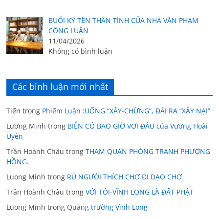
BUỔI KÝ TÊN THÂN TÌNH CỦA NHÀ VĂN PHẠM
CÔNG LUẬN
11/04/2026
Không có bình luận
Các bình luận mới nhất
Tiến
trong
Phiếm Luận :UỐNG “XÂY-CHỪNG”, ĐÁI RA “XÂY NẠI”
Lương Minh
trong
BIỂN CÓ BAO GIỜ VƠI ĐÂU của Vương Hoài
Uyên
Trần Hoành Châu
trong
THAM QUAN PHÒNG TRANH PHƯỢNG
HỒNG.
Luong Minh
trong
RỦ NGƯỜI THÍCH CHỢ ĐI DẠO CHỢ
Trần Hoành Châu
trong
VỚI TÔI-VĨNH LONG LÀ ĐẤT PHẬT
Luong Minh
trong
Quảng trường Vĩnh Long