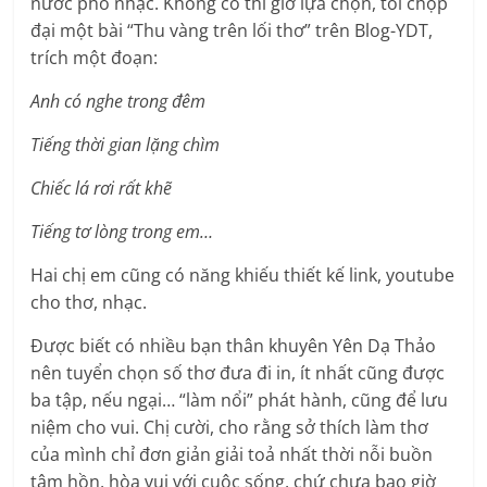
nước phổ nhạc. Không có thì giờ lựa chọn, tôi chộp
đại một bài “Thu vàng trên lối thơ” trên Blog-YDT,
trích một đoạn:
Anh có nghe trong đêm
Tiếng thời gian lặng chìm
Chiếc lá rơi rất khẽ
Tiếng tơ lòng trong em…
Hai chị em cũng có năng khiếu thiết kế link, youtube
cho thơ, nhạc.
Được biết có nhiều bạn thân khuyên Yên Dạ Thảo
nên tuyển chọn số thơ đưa đi in, ít nhất cũng được
ba tập, nếu ngại… “làm nổi” phát hành, cũng để lưu
niệm cho vui. Chị cười, cho rằng sở thích làm thơ
của mình chỉ đơn giản giải toả nhất thời nỗi buồn
tâm hồn, hòa vui với cuộc sống, chứ chưa bao giờ