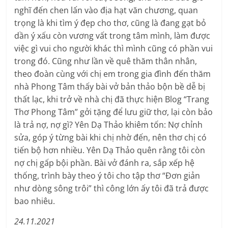
nghĩ đến chen lấn vào địa hạt văn chương, quan
trọng là khi tìm ý đẹp cho thơ, cũng là đang gạt bỏ
dần ý xấu còn vương vất trong tâm mình, làm được
việc gì vui cho người khác thì mình cũng có phần vui
trong đó. Cũng như lần về quê thăm thân nhân,
theo đoàn cùng với chị em trong gia đình đến thăm
nhà Phong Tâm thấy bài vở bản thảo bộn bề dễ bị
thất lạc, khi trở về nhà chị đã thực hiện Blog “Trang
Thơ Phong Tâm” gởi tặng để lưu giữ thơ, lại còn bảo
là trả nợ, nợ gì? Yên Dạ Thảo khiêm tốn: Nợ chỉnh
sửa, góp ý từng bài khi chị nhờ đến, nên thơ chị có
tiến bộ hơn nhiều. Yên Dạ Thảo quên rằng tôi còn
nợ chị gấp bội phần. Bài vở đánh ra, sắp xếp hệ
thống, trình bày theo ý tôi cho tập thơ “Đơn giản
như dòng sông trôi” thì công lớn ấy tôi đã trả được
bao nhiêu.
24.11.2021