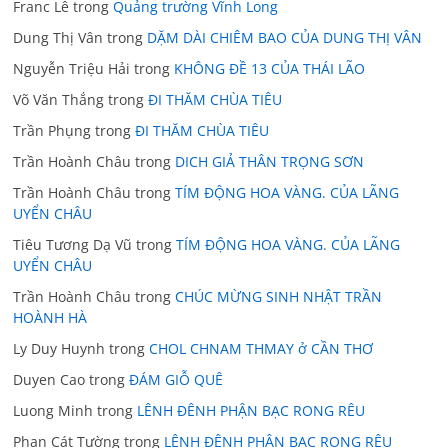
Franc Lê
trong
Quảng trường Vĩnh Long
Dung Thị Vân
trong
DẶM DÀI CHIÊM BAO CỦA DUNG THỊ VÂN
Nguyễn Triệu Hải
trong
KHÔNG ĐỀ 13 CỦA THÁI LÃO
Võ Văn Thắng
trong
ĐI THĂM CHÙA TIÊU
Trần Phụng
trong
ĐI THĂM CHÙA TIÊU
Trần Hoành Châu
trong
DICH GIẢ THÂN TRỌNG SƠN
Trần Hoành Châu
trong
TÍM ĐỘNG HOA VÀNG. CỦA LÃNG
UYỂN CHÂU
Tiêu Tương Dạ Vũ
trong
TÍM ĐỘNG HOA VÀNG. CỦA LÃNG
UYỂN CHÂU
Trần Hoành Châu
trong
CHÚC MỪNG SINH NHẬT TRẦN
HOÀNH HÀ
Ly Duy Huynh
trong
CHOL CHNAM THMAY ở CẦN THƠ
Duyen Cao
trong
ĐÁM GIỖ QUÊ
Luong Minh
trong
LÊNH ĐÊNH PHẬN BẠC RONG RÊU
Phan Cát Tường
trong
LÊNH ĐÊNH PHẬN BẠC RONG RÊU