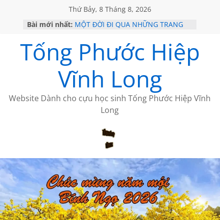
Thứ Bảy, 8 Tháng 8, 2026
Bài mới nhất:
MỘT ĐỜI ĐI QUA NHỮNG TRANG
SÁCH
Tống Phước Hiệp
KHÔNG ĐỀ 19 CỦA THÁI LÃO
CHÙM THƠ CỦA BÍCH HÀ
GIÃ TỪ ĐÀ LẠT của ANTH ĐOÀN
Vĩnh Long
HỌC SỬ HỒI XƯA
Website Dành cho cựu học sinh Tống Phước Hiệp Vĩnh
Long