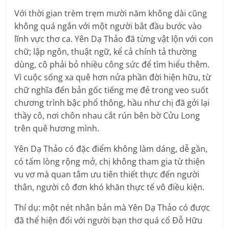
Với thời gian trèm trẹm mười năm không dài cũng
không quá ngắn với một người bắt đầu bước vào
lĩnh vực thơ ca. Yên Dạ Thảo đã từng vật lộn với con
chữ; lập ngôn, thuật ngữ, kể cả chính tả thường
dùng, cô phải bỏ nhiều công sức để tìm hiểu thêm.
Vì cuộc sống xa quê hơn nửa phần đời hiện hữu, từ
chữ nghĩa đến bản gốc tiếng mẹ đẻ trong veo suốt
chương trình bậc phổ thông, hầu như chị đã gởi lại
thầy cô, nơi chôn nhau cắt rún bên bờ Cửu Long
trên quê hương mình.
Yên Dạ Thảo có đặc điểm không làm dáng, dễ gần,
có tấm lòng rộng mở, chị không tham gia từ thiện
vu vơ mà quan tâm ưu tiên thiết thực đến người
thân, người cô đơn khó khăn thực tế vô điều kiện.
Thí dụ: một nét nhân bản mà Yên Dạ Thảo có được
đã thể hiện đối với người bạn thơ quá cố Đỗ Hữu