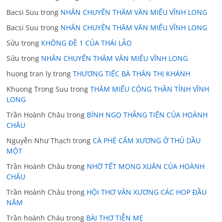
Bacsi Suu
trong
NHÂN CHUYẾN THĂM VĂN MIẾU VĨNH LONG
Bacsi Suu
trong
NHÂN CHUYẾN THĂM VĂN MIẾU VĨNH LONG
Sửu
trong
KHÔNG ĐỀ 1 CỦA THÁI LÃO
Sửu
trong
NHÂN CHUYẾN THĂM VĂN MIẾU VĨNH LONG
huong tran ly
trong
THƯƠNG TIẾC BÀ THÂN THỊ KHÁNH
Khuong Trong Suu
trong
THĂM MIẾU CÔNG THẦN TỈNH VĨNH
LONG
Trần Hoành Châu
trong
BÍNH NGỌ THẲNG TIẾN CỦA HOÀNH
CHÂU
Nguyễn Như Thạch
trong
CÀ PHÊ CẨM XƯƠNG Ở THỦ DẦU
MỘT
Trần Hoành Châu
trong
NHỚ TẾT MONG XUÂN CỦA HOÀNH
CHÂU
Trần Hoành Châu
trong
HỘI THƠ VĂN XƯƠNG CÁC HOP ĐẦU
NĂM
Trần hoành Cháu
trong
BÀI THƠ TIỄN MẸ