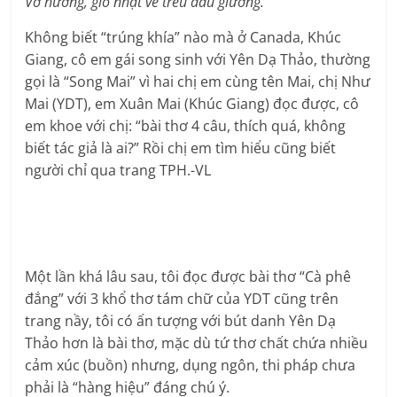
Vỡ hương, gió nhặt về trêu đầu giường.
Không biết “trúng khía” nào mà ở Canada, Khúc
Giang, cô em gái song sinh với Yên Dạ Thảo, thường
gọi là “Song Mai” vì hai chị em cùng tên Mai, chị Như
Mai (YDT), em Xuân Mai (Khúc Giang) đọc được, cô
em khoe với chị: “bài thơ 4 câu, thích quá, không
biết tác giả là ai?” Rồi chị em tìm hiểu cũng biết
người chỉ qua trang TPH.-VL
Một lần khá lâu sau, tôi đọc được bài thơ “Cà phê
đắng” với 3 khổ thơ tám chữ của YDT cũng trên
trang nầy, tôi có ấn tượng với bút danh Yên Dạ
Thảo hơn là bài thơ, mặc dù tứ thơ chất chứa nhiều
cảm xúc (buồn) nhưng, dụng ngôn, thi pháp chưa
phải là “hàng hiệu” đáng chú ý.