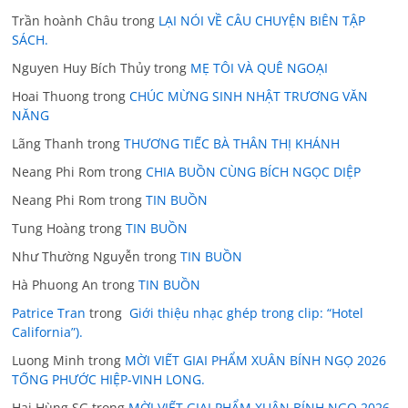
Trần hoành Châu
trong
LẠI NÓI VỀ CÂU CHUYỆN BIÊN TẬP
SÁCH.
Nguyen Huy Bích Thủy
trong
MẸ TÔI VÀ QUÊ NGOẠI
Hoai Thuong
trong
CHÚC MỪNG SINH NHẬT TRƯƠNG VĂN
NĂNG
Lãng Thanh
trong
THƯƠNG TIẾC BÀ THÂN THỊ KHÁNH
Neang Phi Rom
trong
CHIA BUỒN CÙNG BÍCH NGỌC DIỆP
Neang Phi Rom
trong
TIN BUỒN
Tung Hoàng
trong
TIN BUỒN
Như Thường Nguyễn
trong
TIN BUỒN
Hà Phuong An
trong
TIN BUỒN
Patrice Tran
trong
Giới thiệu nhạc ghép trong clip: “Hotel
California”).
Luong Minh
trong
MỜI VIẾT GIAI PHẨM XUÂN BÍNH NGỌ 2026
TỐNG PHƯỚC HIỆP-VINH LONG.
Hai Hùng SG
trong
MỜI VIẾT GIAI PHẨM XUÂN BÍNH NGỌ 2026