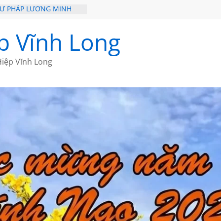
HƯ PHÁP LƯƠNG MINH
ỒI XƯA
p Vĩnh Long
ĐI QUA NHỮNG TRANG
 CỦA CHÂU LỆ DUNG
iệp Vĩnh Long
GẮM NÚI