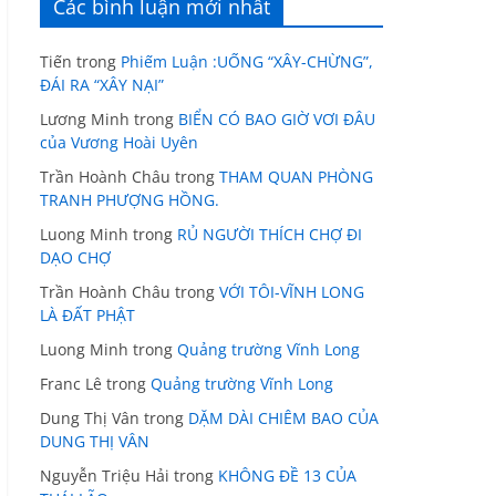
Các bình luận mới nhất
Tiến
trong
Phiếm Luận :UỐNG “XÂY-CHỪNG”,
ĐÁI RA “XÂY NẠI”
Lương Minh
trong
BIỂN CÓ BAO GIỜ VƠI ĐÂU
của Vương Hoài Uyên
Trần Hoành Châu
trong
THAM QUAN PHÒNG
TRANH PHƯỢNG HỒNG.
Luong Minh
trong
RỦ NGƯỜI THÍCH CHỢ ĐI
DẠO CHỢ
Trần Hoành Châu
trong
VỚI TÔI-VĨNH LONG
LÀ ĐẤT PHẬT
Luong Minh
trong
Quảng trường Vĩnh Long
Franc Lê
trong
Quảng trường Vĩnh Long
Dung Thị Vân
trong
DẶM DÀI CHIÊM BAO CỦA
DUNG THỊ VÂN
Nguyễn Triệu Hải
trong
KHÔNG ĐỀ 13 CỦA