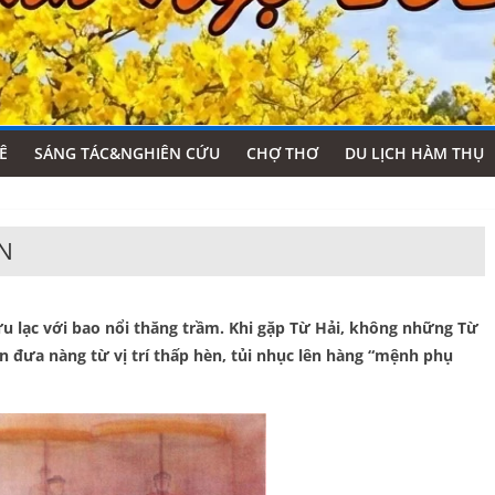
Ê
SÁNG TÁC&NGHIÊN CỨU
CHỢ THƠ
DU LỊCH HÀM THỤ
ÁN
ưu lạc với bao nổi thăng trầm. Khi gặp Từ Hải, không những Từ
òn đưa nàng từ vị trí thấp hèn, tủi nhục lên hàng “mệnh phụ