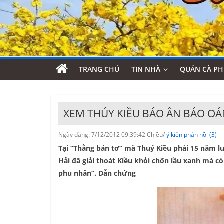
TRANG CHỦ
TIN NHÀ
QUÁN CÀ PH
XEM THÚY KIỀU BÁO ÂN BÁO O
Ngày đăng: 7/12/2012 09:39:42 Chiều/
ý kiến phản hồi (3)
Tại “Thằng bán tơ” mà Thuý Kiều phải 15 năm l
Hải đã giải thoát Kiều khỏi chốn lầu xanh mà c
phu nhân”. Dẫn chứng