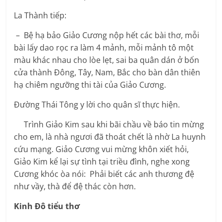
La Thành tiếp:
– Bệ hạ bảo Giảo Cương nộp hết các bài thơ, mỗi
bài lấy dao rọc ra làm 4 mảnh, mỗi mảnh tô một
màu khác nhau cho lòe lẹt, sai ba quân dán ở bốn
cửa thành Đông, Tây, Nam, Bắc cho bàn dân thiên
hạ chiêm ngưỡng thi tài của Giảo Cương.
Đường Thái Tông y lời cho quân sĩ thực hiện.
Trình Giảo Kim sau khi bãi chầu về báo tin mừng
cho em, là nhà ngươi đã thoát chết là nhờ La huynh
cứu mạng. Giảo Cương vui mừng khôn xiết hỏi,
Giảo Kim kể lại sự tình tại triều đình, nghe xong
Cương khóc òa nói: Phải biết các anh thương đệ
như vầy, thà để đệ thác còn hơn.
Kinh Đô tiểu thơ