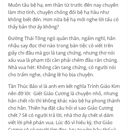
Muôn tâu bệ hạ, em thần từ trước đến nay chuyên
làm thơ tình, chuyện chống đối bệ hạ hầu như
không biết đến. Hơn nữa bệ hạ mới nghe lời tấu có
thấy bản thơ ấy không?
Đường Thái Tông ngó quần thần, ngẩm nghĩ, hắn
nhậu say đọc thơ nào trong bàn tiệc có viết trên
giấy chi đâu mà gọi là tang chứng, nhưng thơ nói
xấu vua là phạm tội cần phải chém đầu răn chúng.
Nhà vua hét: Không cần tang chứng, có người nói
cho trẩm nghe, chẳng lẽ họ bịa chuyện.
Tần Thúc Bảo vì là anh em kết nghĩa Trình Giảo Kim
nên đỡ lời: Giết Giảo Cương là chuyện nhỏ, nhưng
hắn chết rồi thì không khác nào bệ hạ phong thánh
cho hắn. Thiên hạ đặt câu hỏi vì sao Giảo Cương
chết ? Sẽ có người trả lời, nhà thơ ấy chết vì dám
viết lời phê phán vua. Lúc đó vì hiếu kỳ, thơ Giảo
Cương sẽ có người tìm đọc, lưu truyền hậu thế và