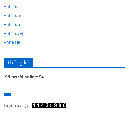
Anh Tú
Anh Tuấn
Anh Tuù
Ánh Tuyết
Anna Hà
Anth Đoàn
Âu Tú Vân
Thống kê
Bác sĩ Hoa
Số người online: 54
Bác sĩ Stephen Mak
Bác Đạt
Bác Đạt
Bạch Cúc
Lượt truy cập:
Bạch Huệ
Bạch lộ