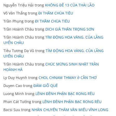
Nguyễn Triệu Hải
trong
KHÔNG ĐỀ 13 CỦA THÁI LÃO
Võ Văn Thắng
trong
ĐI THĂM CHÙA TIÊU
Trần Phụng
trong
ĐI THĂM CHÙA TIÊU
Trần Hoành Châu
trong
DICH GIẢ THÂN TRỌNG SƠN
Trần Hoành Châu
trong
TÍM ĐỘNG HOA VÀNG. CỦA LÃNG
UYỂN CHÂU
Tiêu Tương Dạ Vũ
trong
TÍM ĐỘNG HOA VÀNG. CỦA LÃNG
UYỂN CHÂU
Trần Hoành Châu
trong
CHÚC MỪNG SINH NHẬT TRẦN
HOÀNH HÀ
Ly Duy Huynh
trong
CHOL CHNAM THMAY ở CẦN THƠ
Duyen Cao
trong
ĐÁM GIỖ QUÊ
Luong Minh
trong
LÊNH ĐÊNH PHẬN BẠC RONG RÊU
Phan Cát Tường
trong
LÊNH ĐÊNH PHẬN BẠC RONG RÊU
Bacsi Suu
trong
NHÂN CHUYẾN THĂM VĂN MIẾU VĨNH LONG