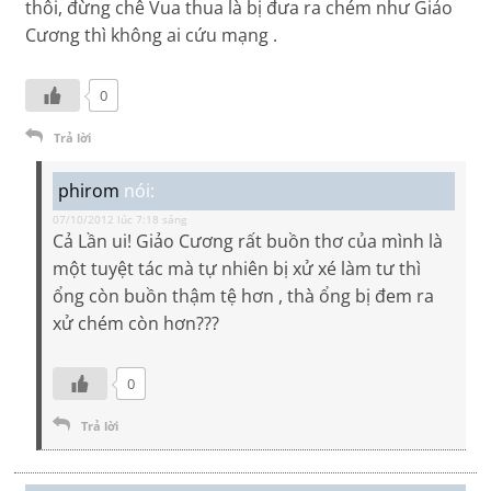
thôi, đừng chê Vua thua là bị đưa ra chém như Giảo
Cương thì không ai cứu mạng .
0
Trả lời
phirom
nói:
07/10/2012 lúc 7:18 sáng
Cả Lần ui! Giảo Cương rất buồn thơ của mình là
một tuyệt tác mà tự nhiên bị xử xé làm tư thì
ổng còn buồn thậm tệ hơn , thà ổng bị đem ra
xử chém còn hơn???
0
Trả lời