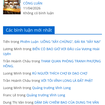
CÔNG LUẬN
11/04/2026
Không có bình luận
Các bình luận mới nhất
Tiến
trong
Phiếm Luận :UỐNG “XÂY-CHỪNG”, ĐÁI RA “XÂY NẠI”
Lương Minh
trong
BIỂN CÓ BAO GIỜ VƠI ĐÂU của Vương Hoài
Uyên
Trần Hoành Châu
trong
THAM QUAN PHÒNG TRANH PHƯỢNG
HỒNG.
Luong Minh
trong
RỦ NGƯỜI THÍCH CHỢ ĐI DẠO CHỢ
Trần Hoành Châu
trong
VỚI TÔI-VĨNH LONG LÀ ĐẤT PHẬT
Luong Minh
trong
Quảng trường Vĩnh Long
Franc Lê
trong
Quảng trường Vĩnh Long
Dung Thị Vân
trong
DẶM DÀI CHIÊM BAO CỦA DUNG THỊ VÂN