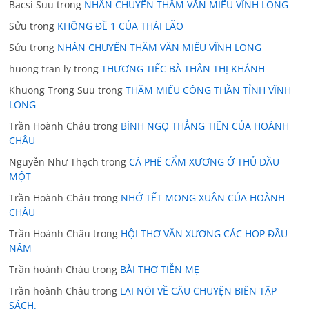
Bacsi Suu
trong
NHÂN CHUYẾN THĂM VĂN MIẾU VĨNH LONG
Sửu
trong
KHÔNG ĐỀ 1 CỦA THÁI LÃO
Sửu
trong
NHÂN CHUYẾN THĂM VĂN MIẾU VĨNH LONG
huong tran ly
trong
THƯƠNG TIẾC BÀ THÂN THỊ KHÁNH
Khuong Trong Suu
trong
THĂM MIẾU CÔNG THẦN TỈNH VĨNH
LONG
Trần Hoành Châu
trong
BÍNH NGỌ THẲNG TIẾN CỦA HOÀNH
CHÂU
Nguyễn Như Thạch
trong
CÀ PHÊ CẨM XƯƠNG Ở THỦ DẦU
MỘT
Trần Hoành Châu
trong
NHỚ TẾT MONG XUÂN CỦA HOÀNH
CHÂU
Trần Hoành Châu
trong
HỘI THƠ VĂN XƯƠNG CÁC HOP ĐẦU
NĂM
Trần hoành Cháu
trong
BÀI THƠ TIỄN MẸ
Trần hoành Châu
trong
LẠI NÓI VỀ CÂU CHUYỆN BIÊN TẬP
SÁCH.