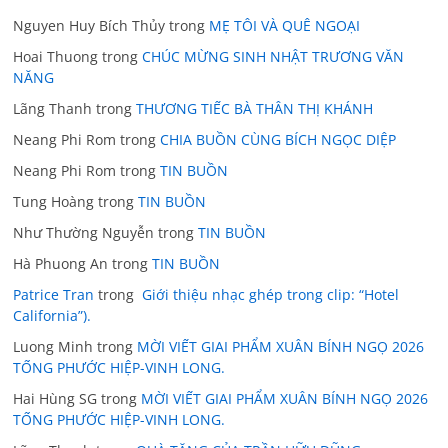
Nguyen Huy Bích Thủy
trong
MẸ TÔI VÀ QUÊ NGOẠI
Hoai Thuong
trong
CHÚC MỪNG SINH NHẬT TRƯƠNG VĂN
NĂNG
Lãng Thanh
trong
THƯƠNG TIẾC BÀ THÂN THỊ KHÁNH
Neang Phi Rom
trong
CHIA BUỒN CÙNG BÍCH NGỌC DIỆP
Neang Phi Rom
trong
TIN BUỒN
Tung Hoàng
trong
TIN BUỒN
Như Thường Nguyễn
trong
TIN BUỒN
Hà Phuong An
trong
TIN BUỒN
Patrice Tran
trong
Giới thiệu nhạc ghép trong clip: “Hotel
California”).
Luong Minh
trong
MỜI VIẾT GIAI PHẨM XUÂN BÍNH NGỌ 2026
TỐNG PHƯỚC HIỆP-VINH LONG.
Hai Hùng SG
trong
MỜI VIẾT GIAI PHẨM XUÂN BÍNH NGỌ 2026
TỐNG PHƯỚC HIỆP-VINH LONG.