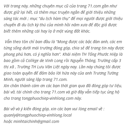
Với trang này, những chuyên mục cũ của trang 71.com gần như
được giữ lại hết, có thêm mục truyện ngắn để giới thiệu những
sáng tác mới ; mục “du lịch hàm thụ” để mọi người được giới thiệu
chuyến đi du lịch kỳ thú của mình hồi năm xưa để độc giả được
biết thêm những cái hay lạ ở một vùng đất khác.
Vẫn theo tôn chỉ ban đầu là “Mong được các bậc đàn anh, các em
từng sống dưới mái trường đóng góp, chia sẻ để trang tin này được
phong phú hơn, có ý nghĩa hơn”. Khái niệm TH Tống Phước Hiệp là
bao gồm cả
Collège de Vinh Long rồi Nguyễn Thông,
Trường cấp 3
thị xã , Trường TH Lưu Văn Liệt ngày nay. Lần này chúng tôi được
giao toàn quyền để đảm bảo lời hứa này của anh Trương Tường
Minh, người sáng lập trang 71.com.
Xin chân thành cám ơn các bạn thời gian qua đã đóng góp tư liệu,
bài vở, tài chính cho trang 71.com và giờ đây vẫn tiếp tục ủng hộ
cho trang tongphuochiep-vinhlong.com này.
Bài vở và ý kiến đóng góp, xin các bạn vui lòng email về :
quanly@tongphuochiep-vinhlong.local
hoặc
minhtaichinh@gmail.com