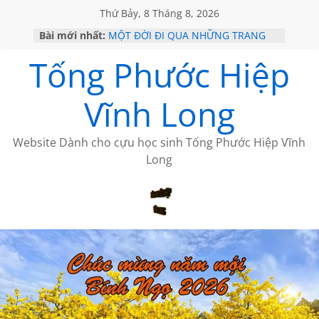
Thứ Bảy, 8 Tháng 8, 2026
Bài mới nhất:
MỘT ĐỜI ĐI QUA NHỮNG TRANG
SÁCH
Tống Phước Hiệp
KHÔNG ĐỀ 19 CỦA THÁI LÃO
CHÙM THƠ CỦA BÍCH HÀ
GIÃ TỪ ĐÀ LẠT của ANTH ĐOÀN
Vĩnh Long
HỌC SỬ HỒI XƯA
Website Dành cho cựu học sinh Tống Phước Hiệp Vĩnh
Long