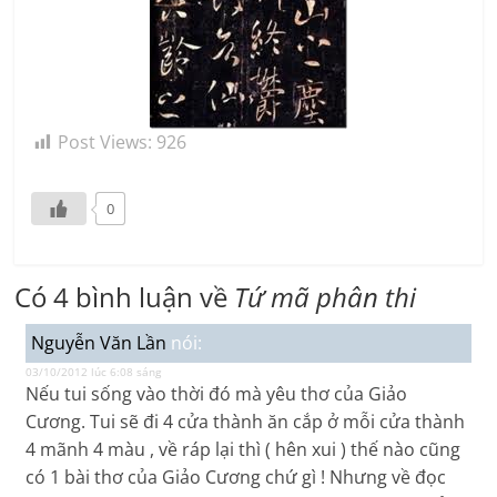
Post Views:
926
0
Có 4 bình luận về
Tứ mã phân thi
Nguyễn Văn Lần
nói:
03/10/2012 lúc 6:08 sáng
Nếu tui sống vào thời đó mà yêu thơ của Giảo
Cương. Tui sẽ đi 4 cửa thành ăn cắp ở mỗi cửa thành
4 mãnh 4 màu , về ráp lại thì ( hên xui ) thế nào cũng
có 1 bài thơ của Giảo Cương chứ gì ! Nhưng về đọc