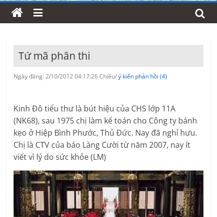
Tứ mã phân thi
Ngày đăng: 2/10/2012 04:17:26 Chiều/
ý kiến phản hồi (4)
Kinh Đô tiểu thư là bút hiệu của CHS lớp 11A
(NK68), sau 1975 chị làm kế toán cho Công ty bánh
kẹo ở Hiệp Bình Phước, Thủ Đức. Nay đã nghỉ hưu.
Chị là CTV của báo Làng Cười từ năm 2007, nay ít
viết vì lý do sức khỏe (LM)