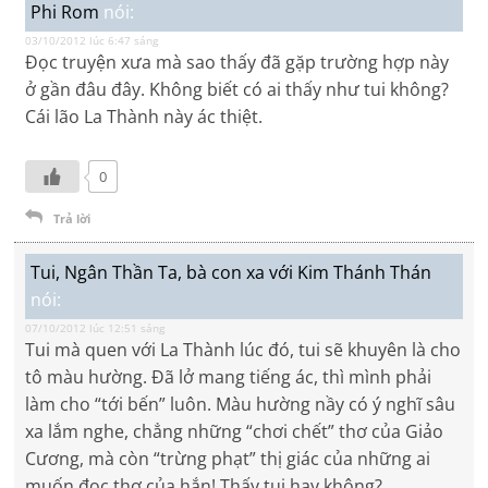
Phi Rom
nói:
03/10/2012 lúc 6:47 sáng
Đọc truyện xưa mà sao thấy đã gặp trường hợp này
ở gần đâu đây. Không biết có ai thấy như tui không?
Cái lão La Thành này ác thiệt.
0
Trả lời
Tui, Ngân Thần Ta, bà con xa với Kim Thánh Thán
nói:
07/10/2012 lúc 12:51 sáng
Tui mà quen với La Thành lúc đó, tui sẽ khuyên là cho
tô màu hường. Đã lở mang tiếng ác, thì mình phải
làm cho “tới bến” luôn. Màu hường nầy có ý nghĩ sâu
xa lắm nghe, chẳng những “chơi chết” thơ của Giảo
Cương, mà còn “trừng phạt” thị giác của những ai
muốn đọc thơ của hắn! Thấy tui hay không?