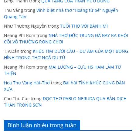
Lãng Thanh
trong
QUÀ TẶNG CỦA TRẦN HỮU DŨNG
Thu Vàng
trong
Vĩnh biệt nhà thơ “Hoàng tử bé” Nguyễn
Quang Tấn
Như Thường Nguyễn
trong
TUỔI THƠ VỚI BÁNH MÌ
Neang Phi Rom
trong
NHÀ THƠ ĐỨC TRUNG ĐÃ BAY RA KHỎI
CÕI VÔ THƯỜNG RONG CHƠI
T.V.Dân
trong
KHÚC TÍM DƯỚI CẦU – DƯ ÂM CỦA MỘT BÓNG
HÌNH TRONG THƠ NGÃ DU TỬ
Neang Phi Rom
trong
MAI LƯƠNG – CỰU HS HAM LÀM TỪ
THIỆN
Hoa Thu Vàng Hát-Thơ
trong
Bài hát TÌNH KHÚC CUNG ĐÀN
XƯA
Cao Thu Cúc
trong
ĐỌC THƠ PABLO NERUDA QUA BẢN DỊCH
THÂN TRONG SƠN
Bình luận nhiều trong tuần