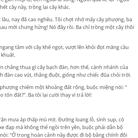
hết cây nầy, trồng lại cây khác.
t lâu, nay đã cao nghêu. Tôi chợt nhớ mấy cây phượng, ba
 sau mới chưng hửng! Nó đây rồi. Ba chỉ trồng một cây thôi
gang tầm với cây khế ngọt, vượt lên khỏi đọt mãng cầu
 khuất.
 chẳng thua gì cây bạch đàn, hơn thế, cành nhánh của
 đàn cao vút, thẳng đuột, giống như chiếc đũa chỏi trời.
phượng chiếm một khoảng đất rộng, buộc miệng nói: “
ốn đất?”. Ba tôi lại cười thay vì trả lời!
*
rận mưa áp thấp mù mịt. Đường loang lỗ, sình sụp, có
ó xe đạp mà không thể ngồi trên yên, buộc phải dẫn bộ
nói: “Ở trong hoàn cảnh nầy được đi bộ bằng chính đôi