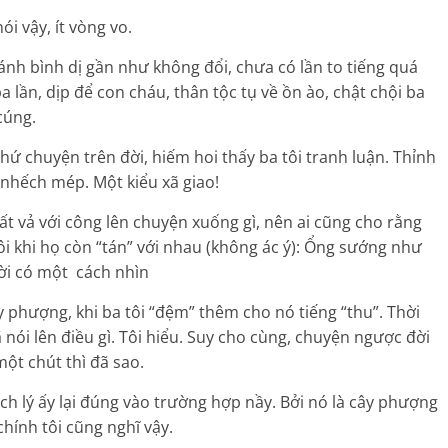
i vậy, ít vòng vo.
ánh bình dị gần như không đổi, chưa có lần to tiếng quá
 lần, dịp để con cháu, thân tộc tụ về ồn ào, chật chội ba
cúng.
ứ chuyện trên đời, hiếm hoi thấy ba tôi tranh luận. Thỉnh
 nhếch mép. Một kiểu xã giao!
 vả với công lên chuyện xuống gì, nên ai cũng cho rằng
ôi khi họ còn “tán” với nhau (không ác ý): Ổng sướng như
ệt! Mỗi người có một cách nhìn
 phượng, khi ba tôi “đệm” thêm cho nó tiếng “thu”. Thời
 nói lên điều gì. Tôi hiểu. Suy cho cùng, chuyện ngược đời
một chút thì đã sao.
 lý ấy lại đúng vào trường hợp nầy. Bởi nó là cây phượng
chính tôi cũng nghĩ vậy.