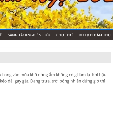
Ê
SÁNG TÁC&NGHIÊN CỨU
CHỢ THƠ
DU LỊCH HÀM THỤ
 Long vào mùa khô nóng ẩm không có gì làm lạ. Khí hậu
éo dài gay gắt. Đang trưa, trời bỗng nhiên đứng gió thì