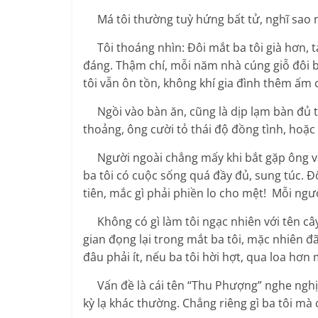
Má tôi thường tuỳ hứng bất tử, nghĩ sao nó
Tôi thoáng nhìn: Đôi mắt ba tôi già hơn, t
đáng. Thậm chí, mỗi năm nhà cúng giỗ đôi ba
tôi vẫn ôn tồn, không khí gia đình thêm ấm 
Ngồi vào bàn ăn, cũng là dịp lạm bàn đủ th
thoảng, ông cười tỏ thái độ đồng tình, hoặc
Người ngoài chẳng mấy khi bắt gặp ông vất
ba tôi có cuộc sống quá đầy đủ, sung túc. Đ
tiên, mắc gì phải phiền lo cho m
Không có gì làm tôi ngạc nhiên với tên cây
gian đọng lại trong mắt ba tôi, mặc nhiên đã
đâu phải ít, nếu ba tôi hời hợt, qua loa hơn 
Vấn đề là cái tên “Thu Phượng” nghe nghịch
kỳ lạ khác thường. Chẳng riêng gì ba tôi mà 