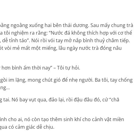
oằng ngoằng xuống hai bên thái dương. Sau mấy chung trà
a tôi nghiệm ra rằng: “Nước đá không thích hợp với cơ thể
 dễ tỉnh táo”. Nói rồi vói tay mở nắp bình thuỷ châm tiếp.
ót vòi mẻ mất một miếng, lâu ngày nước trà đóng nâu
hơn bình ấm thời nay” – Tôi tự hỏi.
gồi im lặng, mong chút gió để nhẹ người. Ba tôi, tay chống
ặng…
 tai. Nó bay vụt qua, đảo lại, rồi đậu đâu đó, cứ “chã
h cho ai, nó còn tạo thêm sinh khí cho cảnh vật miền
qua có cảm giác dễ chịu.