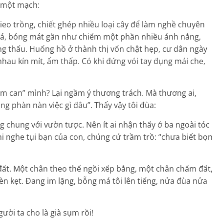
i một mạch:
eo trồng, chiết ghép nhiều loại cây để làm nghề chuyên
y lá, bóng mát gần như chiếm một phần nhiều ánh nắng,
ng thấu. Huống hồ ở thành thị vốn chật hẹp, cư dân ngày
hau kín mít, ẩm thấp. Có khi đứng vói tay đụng mái che,
âm can” mình? Lại ngầm ý thương trách. Mà thương ai,
ông phàn nàn việc gì đâu”. Thấy vậy tôi đùa:
 chung với vườn tược. Nên ít ai nhận thấy ở ba ngoài tóc
 khi nghe tụi bạn của con, chúng cứ trầm trồ: “chưa biết bọn
đất. Một chân theo thế ngồi xếp bằng, một chân chấm đất,
 kèn kẹt. Đang im lặng, bỗng má tôi lên tiếng, nửa đùa nửa
ười ta cho là già sụm rồi!