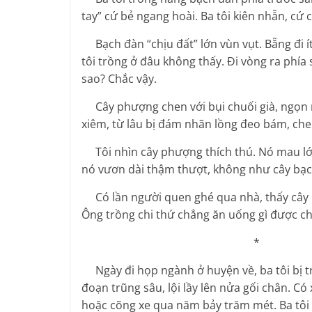
tay” cứ bẻ ngang hoài. Ba tôi kiên nhẫn, cứ c
Bạch đàn “chịu đất” lớn vùn vụt. Bẵng đi í
tôi trồng ở đâu không thấy. Đi vòng ra phía
sao? Chắc vậy.
Cây phượng chen với bụi chuối già, ngọn n
xiêm, từ lâu bị đám nhãn lồng đeo bám, che
Tôi nhìn cây phượng thích thú. Nó mau lớn
nó vươn dài thậm thượt, không như cây bạch
Có lần người quen ghé qua nhà, thấy cây 
Ông trồng chi thứ chẳng ăn uống gì được cho t
Ngày đi họp ngành ở huyện về, ba tôi bị t
đoạn trũng sâu, lội lầy lên nửa gối chân. C
hoặc cõng xe qua năm bảy trăm mét. Ba tôi 