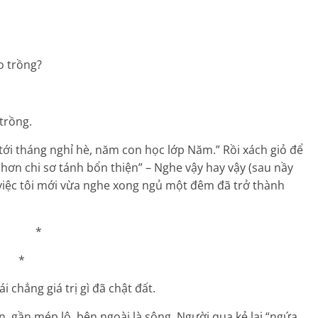
o trồng?
trồng.
ới tháng nghỉ hè, năm con học lớp Năm.” Rồi xách giỏ để
Nhơn chi sơ tánh bổn thiện” – Nghe vậy hay vậy (sau nầy
i, việc tôi mới vừa nghe xong ngủ một đêm đã trở thành
*
*
 chẳng giá trị gì đã chật đất.
 gần mép lộ, bên ngoài là sông. Người qua kẻ lại “ngứa