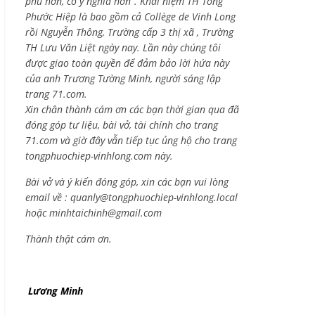
phú hơn, có ý nghĩa hơn”. Khái niệm TH Tống
Phước Hiệp là bao gồm cả
Collège de Vinh Long
rồi Nguyễn Thông,
Trường cấp 3 thị xã , Trường
TH Lưu Văn Liệt ngày nay. Lần này chúng tôi
được giao toàn quyền để đảm bảo lời hứa này
của anh Trương Tường Minh, người sáng lập
trang 71.com.
Xin chân thành cám ơn các bạn thời gian qua đã
đóng góp tư liệu, bài vở, tài chính cho trang
71.com và giờ đây vẫn tiếp tục ủng hộ cho trang
tongphuochiep-vinhlong.com này.
Bài vở và ý kiến đóng góp, xin các bạn vui lòng
email về :
quanly@tongphuochiep-vinhlong.local
hoặc
minhtaichinh@gmail.com
Thành thật cám ơn.
Lương Minh