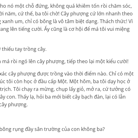
cho nó một chỗ đứng, không quá khiêm tốn rồi chăm sóc,
i năm, cứ thế, ba tôi chờ! Cây phượng cứ lớn nhanh theo
g xanh um, chỉ có bông là vô tâm biệt dạng. Thách thức! Vì
vang lên tiếng cười. Ấy cũng là cơ hội để má tôi vui miệng
thiếu tay trồng cây.
má rồi ngó lên cây phượng, tiếp theo lại một kiểu cười!
xác cây phượng được trồng vào thời điểm nào. Chỉ có một
 lúc tôi còn học ở đầu cấp Một. Một hôm, ba tôi dạy học ở
trịch. Tôi chạy ra mừng, chụp lấy giỏ, mở ra, cứ tưởng có
ây con. Thấy lạ, hỏi ba mới biết cây bạch đàn, lại có lẫn
 cây phượng.
 bông rụng đầy sân trường của con không ba?