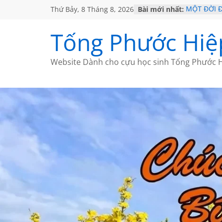
Thứ Bảy, 8 Tháng 8, 2026
Bài mới nhất:
MỘT ĐỜI 
SÁCH
KHÔNG ĐỀ 
Tống Phước Hiệ
CHÙM THƠ
GIÃ TỪ ĐÀ
HỌC SỬ H
Website Dành cho cựu học sinh Tống Phước H