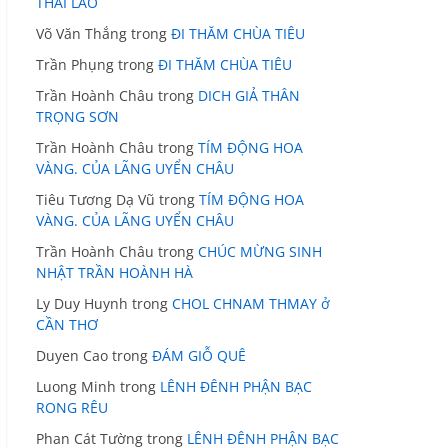
THÁI LÃO
Võ Văn Thắng
trong
ĐI THĂM CHÙA TIÊU
Trần Phụng
trong
ĐI THĂM CHÙA TIÊU
Trần Hoành Châu
trong
DICH GIẢ THÂN
TRỌNG SƠN
Trần Hoành Châu
trong
TÍM ĐỘNG HOA
VÀNG. CỦA LÃNG UYỂN CHÂU
Tiêu Tương Dạ Vũ
trong
TÍM ĐỘNG HOA
VÀNG. CỦA LÃNG UYỂN CHÂU
Trần Hoành Châu
trong
CHÚC MỪNG SINH
NHẬT TRẦN HOÀNH HÀ
Ly Duy Huynh
trong
CHOL CHNAM THMAY ở
CẦN THƠ
Duyen Cao
trong
ĐÁM GIỖ QUÊ
Luong Minh
trong
LÊNH ĐÊNH PHẬN BẠC
RONG RÊU
Phan Cát Tường
trong
LÊNH ĐÊNH PHẬN BẠC