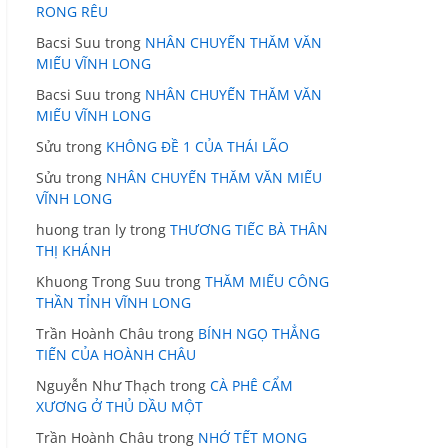
RONG RÊU
Bacsi Suu
trong
NHÂN CHUYẾN THĂM VĂN
MIẾU VĨNH LONG
Bacsi Suu
trong
NHÂN CHUYẾN THĂM VĂN
MIẾU VĨNH LONG
Sửu
trong
KHÔNG ĐỀ 1 CỦA THÁI LÃO
Sửu
trong
NHÂN CHUYẾN THĂM VĂN MIẾU
VĨNH LONG
huong tran ly
trong
THƯƠNG TIẾC BÀ THÂN
THỊ KHÁNH
Khuong Trong Suu
trong
THĂM MIẾU CÔNG
THẦN TỈNH VĨNH LONG
Trần Hoành Châu
trong
BÍNH NGỌ THẲNG
TIẾN CỦA HOÀNH CHÂU
Nguyễn Như Thạch
trong
CÀ PHÊ CẨM
XƯƠNG Ở THỦ DẦU MỘT
Trần Hoành Châu
trong
NHỚ TẾT MONG