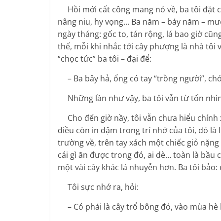
Hồi mới cất công mang nó về, ba tôi đặt 
nâng niu, hy vọng… Ba năm – bảy năm – mườ
ngày tháng: gốc to, tán rộng, lá bao giờ cũn
thế, mỗi khi nhắc tới cây phượng là nhà tôi 
“chọc tức” ba tôi – đại để:
– Ba bây hả, ổng có tay “trồng người”, chớ 
Những lần như vậy, ba tôi vẫn từ tốn nhìn 
Cho đến giờ nầy, tôi vẫn chưa hiểu chính 
điều còn in đậm trong trí nhớ của tôi, đó là
trường về, trên tay xách một chiếc giỏ nặng 
cái gì ăn được trong đó, ai dè… toàn là bầu c
một vài cây khác lá nhuyễn hơn. Ba tôi bảo:
Tôi sực nhớ ra, hỏi:
– Có phải là cây trổ bông đỏ, vào mùa hè