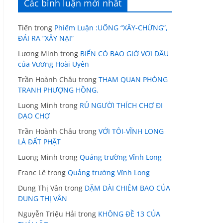
Các bình luận mới nhất
Tiến
trong
Phiếm Luận :UỐNG “XÂY-CHỪNG”,
ĐÁI RA “XÂY NẠI”
Lương Minh
trong
BIỂN CÓ BAO GIỜ VƠI ĐÂU
của Vương Hoài Uyên
Trần Hoành Châu
trong
THAM QUAN PHÒNG
TRANH PHƯỢNG HỒNG.
Luong Minh
trong
RỦ NGƯỜI THÍCH CHỢ ĐI
DẠO CHỢ
Trần Hoành Châu
trong
VỚI TÔI-VĨNH LONG
LÀ ĐẤT PHẬT
Luong Minh
trong
Quảng trường Vĩnh Long
Franc Lê
trong
Quảng trường Vĩnh Long
Dung Thị Vân
trong
DẶM DÀI CHIÊM BAO CỦA
DUNG THỊ VÂN
Nguyễn Triệu Hải
trong
KHÔNG ĐỀ 13 CỦA