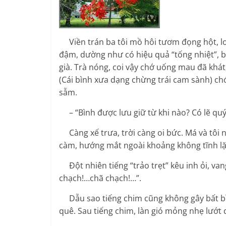
Viền trán ba tôi mồ hôi tươm đọng hột, l
đậm, dường như có hiệu quả “tống nhiệt”, b
già. Trà nóng, coi vậy chớ uống mau đã khát,
(Cái bình xưa dạng chừng trái cam sành) ch
sẫm.
– “Bình được lưu giữ từ khi nào? Có lẽ quý 
Càng xế trưa, trời càng oi bức. Má và tôi n
càm, hướng mắt ngoài khoảng không tĩnh l
Đột nhiên tiếng “trảo trẹt” kêu inh ỏi, vang
chạch!…chã chạch!…”.
Dẫu sao tiếng chim cũng không gây bất bìn
quê. Sau tiếng chim, làn gió mỏng nhẹ lướt 