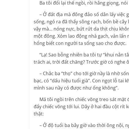
Ba tôi đổi lại thế ngồi, rồi hắng giọng, nó
– Ở đất địa mà đông đảo số dân lấy việc gi
sống, ngó ra đã thấy sông rạch, bốn bề câ
vậy mà… nóng nực, bứt rứt da thịt chịu khô
một đông. Xóm lao động nhà gạch, ván lấn n
hổng biết con người ta sống sao cho được.
“Lạ! Sao bỗng nhiên ba tôi tự “khui nắn t
trách ai, trời đất chăng? Trước giờ có nghe 
– Chắc ba “thọ” cho tới giờ nầy là nhờ sống
bạc, có “dấu hiệu tuổi già”. Con ngọt lỗ tai
mình sau nầy có được như ổng không”.
Má tôi ngồi trên chiếc võng treo sát mặt 
đẩy chiếc võng tới lui. Dây ở hai đầu cột rít
thật:
– Ở độ tuổi ba bây giờ vào thời ông nội, ng