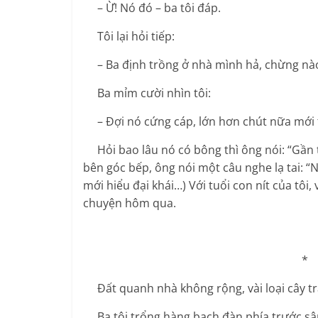
– Ừ! Nó đó – ba tôi đáp.
Tôi lại hỏi tiếp:
– Ba định trồng ở nhà mình hả, chừng nà
Ba mỉm cười nhìn tôi:
– Đợi nó cứng cáp, lớn hơn chút nữa mới 
Hỏi bao lâu nó có bông thì ông nói: “Gần t
bên góc bếp, ông nói một câu nghe lạ tai: “
mới hiểu đại khái…) Với tuổi con nít của tô
chuyện hôm qua.
* 
Đất quanh nhà không rộng, vài loại cây trái
Ba tôi trổng hàng bạch đàn phía trước sân,