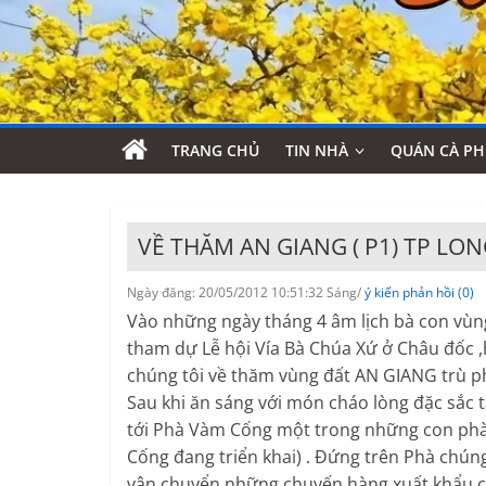
TRANG CHỦ
TIN NHÀ
QUÁN CÀ PH
VỀ THĂM AN GIANG ( P1) TP LO
Ngày đăng: 20/05/2012 10:51:32 Sáng/
ý kiến phản hồi (0)
Vào những ngày tháng 4 âm lịch bà con vùn
tham dự Lễ hội Vía Bà Chúa Xứ ở Châu đốc ,
chúng tôi về thăm vùng đất AN GIANG trù p
Sau khi ăn sáng với món cháo lòng đặc sắc 
tới Phà Vàm Cống một trong những con phà
Cống đang triển khai) . Đứng trên Phà chún
vận chuyển những chuyến hàng xuất khẩu của