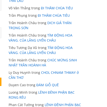
THÁI LÃO
Võ Văn Thắng
trong
ĐI THĂM CHÙA TIÊU
Trần Phụng
trong
ĐI THĂM CHÙA TIÊU
Trần Hoành Châu
trong
DICH GIẢ THÂN
TRỌNG SƠN
Trần Hoành Châu
trong
TÍM ĐỘNG HOA
VÀNG. CỦA LÃNG UYỂN CHÂU
Tiêu Tương Dạ Vũ
trong
TÍM ĐỘNG HOA
VÀNG. CỦA LÃNG UYỂN CHÂU
Trần Hoành Châu
trong
CHÚC MỪNG SINH
NHẬT TRẦN HOÀNH HÀ
Ly Duy Huynh
trong
CHOL CHNAM THMAY ở
CẦN THƠ
Duyen Cao
trong
ĐÁM GIỖ QUÊ
Luong Minh
trong
LÊNH ĐÊNH PHẬN BẠC
RONG RÊU
Phan Cát Tường
trong
LÊNH ĐÊNH PHẬN BẠC