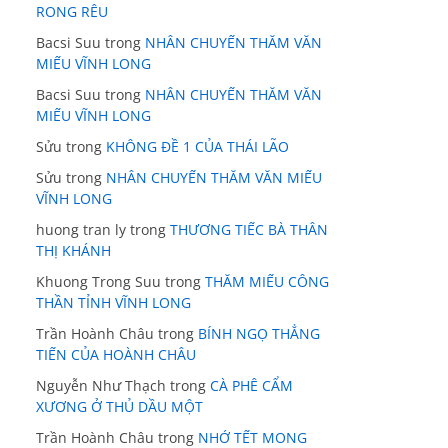
RONG RÊU
Bacsi Suu
trong
NHÂN CHUYẾN THĂM VĂN
MIẾU VĨNH LONG
Bacsi Suu
trong
NHÂN CHUYẾN THĂM VĂN
MIẾU VĨNH LONG
Sửu
trong
KHÔNG ĐỀ 1 CỦA THÁI LÃO
Sửu
trong
NHÂN CHUYẾN THĂM VĂN MIẾU
VĨNH LONG
huong tran ly
trong
THƯƠNG TIẾC BÀ THÂN
THỊ KHÁNH
Khuong Trong Suu
trong
THĂM MIẾU CÔNG
THẦN TỈNH VĨNH LONG
Trần Hoành Châu
trong
BÍNH NGỌ THẲNG
TIẾN CỦA HOÀNH CHÂU
Nguyễn Như Thạch
trong
CÀ PHÊ CẨM
XƯƠNG Ở THỦ DẦU MỘT
Trần Hoành Châu
trong
NHỚ TẾT MONG