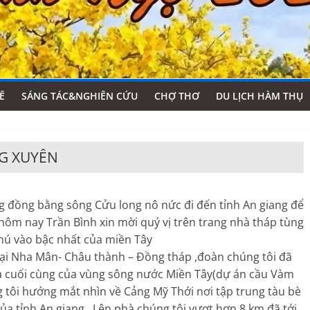
Ê
SÁNG TÁC&NGHIÊN CỨU
CHỢ THƠ
DU LỊCH HÀM THỤ
NG XUYÊN
g đồng bằng sông Cửu long nô nức đi đến tỉnh An giang để
hôm nay Trần Bình xin mời quý vị trên trang nhà tháp tùng
hú vào bậc nhất của miền Tây
tại Nha Mân- Châu thành – Đồng tháp ,đoàn chúng tôi đã
 cuối cùng của vùng sông nước Miền Tây(dự án cầu Vàm
g tôi hướng mắt nhìn về Cảng Mỹ Thới nơi tập trung tàu bè
 tỉnh An giang . Lên phà chúng tôi vượt hơn 8 km đã tới