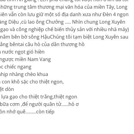
những trung tâm thương mại văn hóa của miền Tây, Long
nhiên vẫn còn lưu giữ một số địa danh xưa như Đèn 4 ngọn
ng Diệu ,cù lao ông Chưởng ….. Nhìn chung Long Xuyên
 gạo và công nghiệp chế biến thủy sản với nhiều nhà máy)
 nằm bên bờ sông HậuChúng tôi tạm biệt Long Xuyên sau
vẳng bêntai câu hò của dân thương hồ
gọt gió hiền
miền Nam Vang
ếc ngang
hàng chèo khua
sặc cho thiệt ngon,
 dòn
 thiệt trắng,thiệt ngon
để người quân tử……hò ơ
quê………còn tiếp