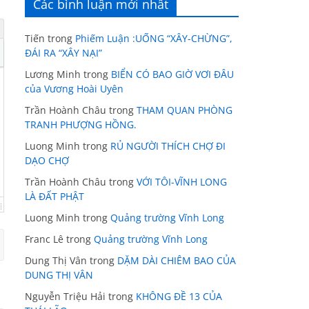
Các bình luận mới nhất
Tiến
trong
Phiếm Luận :UỐNG “XÂY-CHỪNG”,
ĐÁI RA “XÂY NẠI”
Lương Minh
trong
BIỂN CÓ BAO GIỜ VƠI ĐÂU
của Vương Hoài Uyên
Trần Hoành Châu
trong
THAM QUAN PHÒNG
TRANH PHƯỢNG HỒNG.
Luong Minh
trong
RỦ NGƯỜI THÍCH CHỢ ĐI
DẠO CHỢ
Trần Hoành Châu
trong
VỚI TÔI-VĨNH LONG
LÀ ĐẤT PHẬT
Luong Minh
trong
Quảng trường Vĩnh Long
Franc Lê
trong
Quảng trường Vĩnh Long
Dung Thị Vân
trong
DẶM DÀI CHIÊM BAO CỦA
DUNG THỊ VÂN
Nguyễn Triệu Hải
trong
KHÔNG ĐỀ 13 CỦA