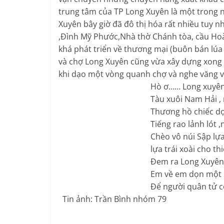
trung tâm của TP Long Xuyên là một trong 
Xuyên bây giờ đã đô thị hóa rất nhiều tuy 
,Đình Mỹ Phước,Nhà thờ Chánh tòa, cầu Hoà
khá phát triển về thương mại (buôn bán lúa
và chợ Long Xuyên cũng vừa xây dựng xong
khi dạo một vòng quanh chợ và nghe văng 
Hò ơ…… Long xuyên nước n
Tàu xuôi Nam Hải , ngược 
Thương hồ chiếc dọc chi
Tiếng rao lảnh lót ,nhịp n
Chèo vô núi Sập lựa con khô 
lựa trái xoài cho thiệt
Đem ra Long Xuyên lựa gạo cho
Em về em dọn một bữa cơm ,
Để người quân tử còn nhớ 
Tin ảnh: Trần Bình nhóm 79