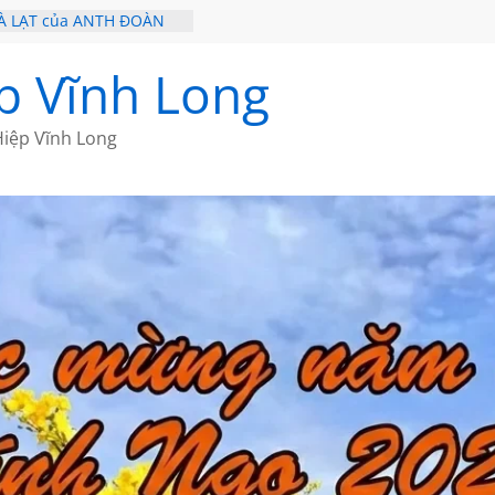
À LẠT của ANTH ĐOÀN
 – HÒN NGỌC VIỄN ĐÔNG
Ề 20 CỦA THÁI LÃO
p Vĩnh Long
Ề 19 CỦA THÁI LÃO
Ơ CỦA BÍCH HÀ
iệp Vĩnh Long