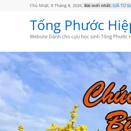
Chủ Nhật, 9 Tháng 8, 2026
Bài mới nhất:
GIÃ TỪ Đ
SÀI GÒN
KHÔNG Đ
Tống Phước Hiệ
KHÔNG Đ
CHÙM TH
Website Dành cho cựu học sinh Tống Phước H