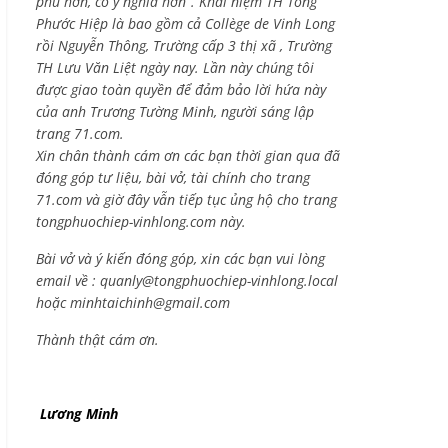
phú hơn, có ý nghĩa hơn”. Khái niệm TH Tống
Phước Hiệp là bao gồm cả
Collège de Vinh Long
rồi Nguyễn Thông,
Trường cấp 3 thị xã , Trường
TH Lưu Văn Liệt ngày nay. Lần này chúng tôi
được giao toàn quyền để đảm bảo lời hứa này
của anh Trương Tường Minh, người sáng lập
trang 71.com.
Xin chân thành cám ơn các bạn thời gian qua đã
đóng góp tư liệu, bài vở, tài chính cho trang
71.com và giờ đây vẫn tiếp tục ủng hộ cho trang
tongphuochiep-vinhlong.com này.
Bài vở và ý kiến đóng góp, xin các bạn vui lòng
email về :
quanly@tongphuochiep-vinhlong.local
hoặc
minhtaichinh@gmail.com
Thành thật cám ơn.
Lương Minh