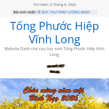
Thứ Năm, 6 Tháng 8, 2026
Bài mới nhất:
VỀ BỨC THƯ PHÁP LƯƠNG MINH
GẶP Ở MỸ
Tống Phước Hiệp
HỌC SỬ HỒI XƯA
MỘT ĐỜI ĐI QUA NHỮNG TRANG
SÁCH
Vĩnh Long
BẤT CHỢT CỦA CHÂU LỆ DUNG
CÀ PHÊ NGẮM NÚI
Website Dành cho cựu học sinh Tống Phước Hiệp Vĩnh
Long