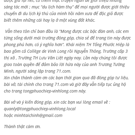
được giữ lại hết, có thêm mục truyện ngắn để giới thiệu những
sáng tác mới ; mục “du lịch hàm thụ” để mọi người được giới thiệu
chuyến đi du lịch kỳ thú của mình hồi năm xưa để độc giả được
biết thêm những cái hay lạ ở một vùng đất khác.
Vẫn theo tôn chỉ ban đầu là “Mong được các bậc đàn anh, các em
từng sống dưới mái trường đóng góp, chia sẻ để trang tin này được
phong phú hơn, có ý nghĩa hơn”. Khái niệm TH Tống Phước Hiệp là
bao gồm cả
Collège de Vinh Long rồi Nguyễn Thông,
Trường cấp 3
thị xã , Trường TH Lưu Văn Liệt ngày nay. Lần này chúng tôi được
giao toàn quyền để đảm bảo lời hứa này của anh Trương Tường
Minh, người sáng lập trang 71.com.
Xin chân thành cám ơn các bạn thời gian qua đã đóng góp tư liệu,
bài vở, tài chính cho trang 71.com và giờ đây vẫn tiếp tục ủng hộ
cho trang tongphuochiep-vinhlong.com này.
Bài vở và ý kiến đóng góp, xin các bạn vui lòng email về :
quanly@tongphuochiep-vinhlong.local
hoặc
minhtaichinh@gmail.com
Thành thật cám ơn.