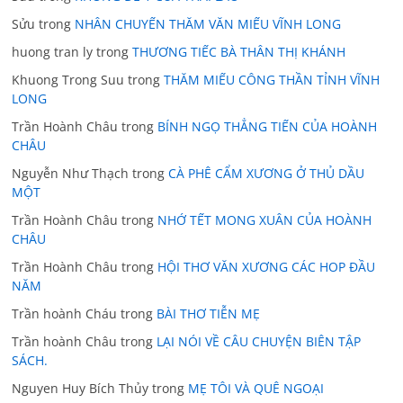
Sửu
trong
NHÂN CHUYẾN THĂM VĂN MIẾU VĨNH LONG
huong tran ly
trong
THƯƠNG TIẾC BÀ THÂN THỊ KHÁNH
Khuong Trong Suu
trong
THĂM MIẾU CÔNG THẦN TỈNH VĨNH
LONG
Trần Hoành Châu
trong
BÍNH NGỌ THẲNG TIẾN CỦA HOÀNH
CHÂU
Nguyễn Như Thạch
trong
CÀ PHÊ CẨM XƯƠNG Ở THỦ DẦU
MỘT
Trần Hoành Châu
trong
NHỚ TẾT MONG XUÂN CỦA HOÀNH
CHÂU
Trần Hoành Châu
trong
HỘI THƠ VĂN XƯƠNG CÁC HOP ĐẦU
NĂM
Trần hoành Cháu
trong
BÀI THƠ TIỄN MẸ
Trần hoành Châu
trong
LẠI NÓI VỀ CÂU CHUYỆN BIÊN TẬP
SÁCH.
Nguyen Huy Bích Thủy
trong
MẸ TÔI VÀ QUÊ NGOẠI