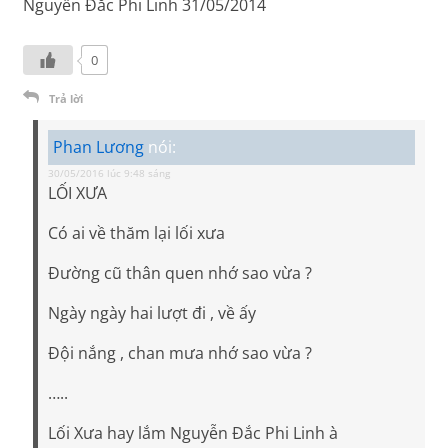
Nguyễn Đắc Phi Linh 31/05/2014
0
Trả lời
Phan Lương
nói:
30/05/2016 lúc 9:48 sáng
LỐI XƯA
Có ai về thăm lại lối xưa
Đường cũ thân quen nhớ sao vừa ?
Ngày ngày hai lượt đi , về ấy
Đội nắng , chan mưa nhớ sao vừa ?
…..
Lối Xưa hay lắm Nguyễn Đắc Phi Linh à