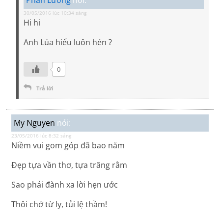
Phan Lương
nói:
30/05/2016 lúc 10:34 sáng
Hi hi
Anh Lúa hiểu luôn hén ?
0
Trả lời
My Nguyen
nói:
23/05/2016 lúc 8:32 sáng
Niềm vui gom góp đã bao năm
Đẹp tựa vần thơ, tựa trăng rằm
Sao phải đành xa lời hẹn ước
Thôi chớ từ ly, tủi lệ thầm!