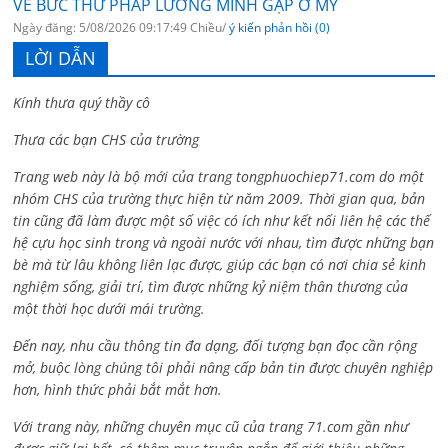
VỀ BỨC THƯ PHÁP LƯƠNG MINH GẶP Ở MỸ
Ngày đăng: 5/08/2026 09:17:49 Chiều/
ý kiến phản hồi (0)
LỜI DẪN
Kính thưa quý thầy cô
Thưa các bạn CHS của trường
Trang web này là bộ mới của trang tongphuochiep71.com do một
nhóm CHS của trường thực hiện từ năm 2009. Thời gian qua, bản
tin cũng đã làm được một số việc có ích như kết nối liên hệ các thế
hệ cựu học sinh trong và ngoài nước với nhau, tìm được những bạn
bè mà từ lâu không liên lạc được, giúp các bạn có nơi chia sẻ kinh
nghiệm sống, giải trí, tìm được những kỷ niệm thân thương của
một thời học dưới mái trường.
Đến nay, nhu cầu thông tin đa dạng, đối tượng bạn đọc cần rộng
mở, buộc lòng chúng tôi phải nâng cấp bản tin được chuyên nghiệp
hơn, hình thức phải bắt mắt hơn.
Với trang này, những chuyên mục cũ của trang 71.com gần như