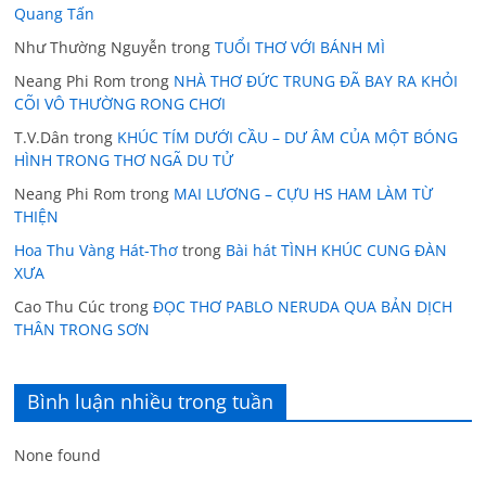
Quang Tấn
Như Thường Nguyễn
trong
TUỔI THƠ VỚI BÁNH MÌ
Neang Phi Rom
trong
NHÀ THƠ ĐỨC TRUNG ĐÃ BAY RA KHỎI
CÕI VÔ THƯỜNG RONG CHƠI
T.V.Dân
trong
KHÚC TÍM DƯỚI CẦU – DƯ ÂM CỦA MỘT BÓNG
HÌNH TRONG THƠ NGÃ DU TỬ
Neang Phi Rom
trong
MAI LƯƠNG – CỰU HS HAM LÀM TỪ
THIỆN
Hoa Thu Vàng Hát-Thơ
trong
Bài hát TÌNH KHÚC CUNG ĐÀN
XƯA
Cao Thu Cúc
trong
ĐỌC THƠ PABLO NERUDA QUA BẢN DỊCH
THÂN TRONG SƠN
Bình luận nhiều trong tuần
None found