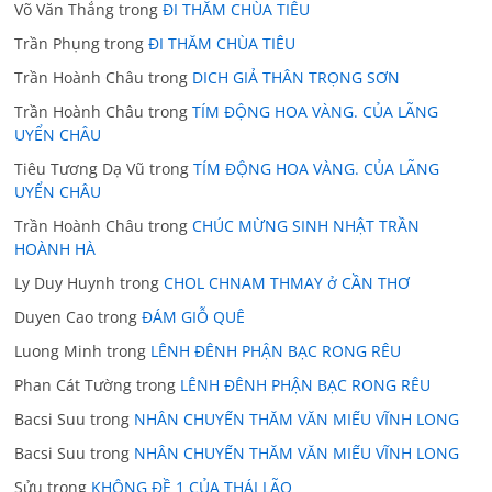
Võ Văn Thắng
trong
ĐI THĂM CHÙA TIÊU
Trần Phụng
trong
ĐI THĂM CHÙA TIÊU
Trần Hoành Châu
trong
DICH GIẢ THÂN TRỌNG SƠN
Trần Hoành Châu
trong
TÍM ĐỘNG HOA VÀNG. CỦA LÃNG
UYỂN CHÂU
Tiêu Tương Dạ Vũ
trong
TÍM ĐỘNG HOA VÀNG. CỦA LÃNG
UYỂN CHÂU
Trần Hoành Châu
trong
CHÚC MỪNG SINH NHẬT TRẦN
HOÀNH HÀ
Ly Duy Huynh
trong
CHOL CHNAM THMAY ở CẦN THƠ
Duyen Cao
trong
ĐÁM GIỖ QUÊ
Luong Minh
trong
LÊNH ĐÊNH PHẬN BẠC RONG RÊU
Phan Cát Tường
trong
LÊNH ĐÊNH PHẬN BẠC RONG RÊU
Bacsi Suu
trong
NHÂN CHUYẾN THĂM VĂN MIẾU VĨNH LONG
Bacsi Suu
trong
NHÂN CHUYẾN THĂM VĂN MIẾU VĨNH LONG
Sửu
trong
KHÔNG ĐỀ 1 CỦA THÁI LÃO