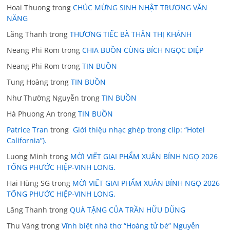
Hoai Thuong
trong
CHÚC MỪNG SINH NHẬT TRƯƠNG VĂN
NĂNG
Lãng Thanh
trong
THƯƠNG TIẾC BÀ THÂN THỊ KHÁNH
Neang Phi Rom
trong
CHIA BUỒN CÙNG BÍCH NGỌC DIỆP
Neang Phi Rom
trong
TIN BUỒN
Tung Hoàng
trong
TIN BUỒN
Như Thường Nguyễn
trong
TIN BUỒN
Hà Phuong An
trong
TIN BUỒN
Patrice Tran
trong
Giới thiệu nhạc ghép trong clip: “Hotel
California”).
Luong Minh
trong
MỜI VIẾT GIAI PHẨM XUÂN BÍNH NGỌ 2026
TỐNG PHƯỚC HIỆP-VINH LONG.
Hai Hùng SG
trong
MỜI VIẾT GIAI PHẨM XUÂN BÍNH NGỌ 2026
TỐNG PHƯỚC HIỆP-VINH LONG.
Lãng Thanh
trong
QUÀ TẶNG CỦA TRẦN HỮU DŨNG
Thu Vàng
trong
Vĩnh biệt nhà thơ “Hoàng tử bé” Nguyễn