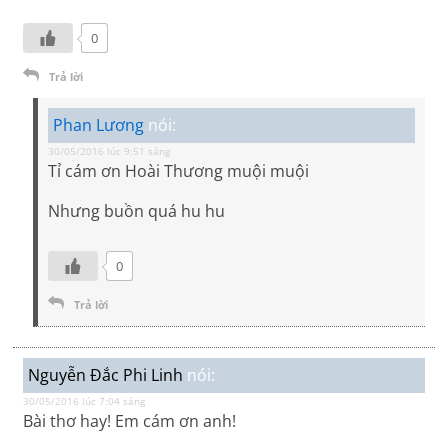
0
Trả lời
Phan Lương
nói:
30/05/2016 lúc 9:51 sáng
Tỉ cám ơn Hoài Thương muội muội
Nhưng buồn quá hu hu
0
Trả lời
Nguyễn Đắc Phi Linh
nói:
30/05/2016 lúc 7:04 sáng
Bài thơ hay! Em cám ơn anh!