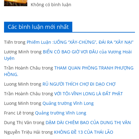
Không có bình luận
Các bình luận mới nhất
Tiến
trong
Phiếm Luận :UỐNG “XÂY-CHỪNG”, ĐÁI RA “XÂY NẠI”
Lương Minh
trong
BIỂN CÓ BAO GIỜ VƠI ĐÂU của Vương Hoài
Uyên
Trần Hoành Châu
trong
THAM QUAN PHÒNG TRANH PHƯỢNG
HỒNG.
Luong Minh
trong
RỦ NGƯỜI THÍCH CHỢ ĐI DẠO CHỢ
Trần Hoành Châu
trong
VỚI TÔI-VĨNH LONG LÀ ĐẤT PHẬT
Luong Minh
trong
Quảng trường Vĩnh Long
Franc Lê
trong
Quảng trường Vĩnh Long
Dung Thị Vân
trong
DẶM DÀI CHIÊM BAO CỦA DUNG THỊ VÂN
Nguyễn Triệu Hải
trong
KHÔNG ĐỀ 13 CỦA THÁI LÃO