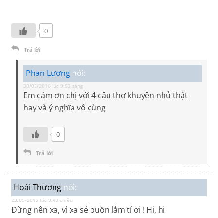
0
Trả lời
Phan Lương
nói:
30/05/2016 lúc 9:53 sáng
Em cám ơn chị với 4 câu thơ khuyên nhủ thật
hay và ý nghĩa vô cùng
0
Trả lời
Hoài Thương
nói:
23/05/2016 lúc 9:43 chiều
Đừng nên xa, vì xa sẻ buồn lắm tỉ ơi ! Hi, hi