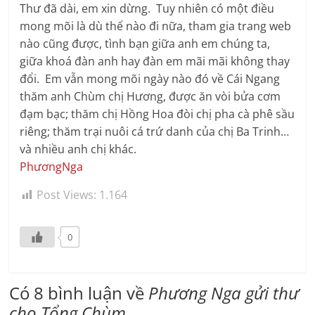
Thư đã dài, em xin dừng. Tuy nhiên có một điều
mong mõi là dù thế nào đi nữa, tham gia trang web
nào cũng được, tình bạn giữa anh em chúng ta,
giữa khoá đàn anh hay đàn em mãi mãi không thay
đổi. Em vẫn mong mõi ngày nào đó về Cái Ngang
thăm anh Chùm chị Hương, được ăn vòi bửa cơm
đạm bạc; thăm chị Hồng Hoa đòi chị pha cà phê sầu
riêng; thăm trại nuôi cá trứ danh của chị Ba Trinh…
và nhiều anh chị khác.
PhươngNga
Post Views:
1.164
0
Có 8 bình luận về
Phương Nga gửi thư
cho Tổng Chùm