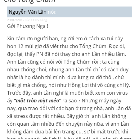
Nguyễn Văn Lần
nói:
23/07/2012 lúc 11:05 sáng
Gởi Phương Nga !
Xin cảm ơn người bạn, người em ở cách xa tụi nầy
hơn 12 múi giờ đã viết thư cho Tổng Chùm. Đọc đi,
đọc lại, thấy PN đã nói thay cho anh Lần nhiều lắm.
Anh Lần cũng có nói với Tổng Chùm rồi : ta cùng
nhau chống chọi, nhưng anh Lần thì chỉ có cách duy
nhất là họ đánh thì mình đưa lưng ra đỡ thôi, chứ
biết gì mà chống, nói như Hồng Lợi thì vô cùng chí lý.
Trước đây, anh Lần nghĩ là muốn biết xem con virus
ấy
“mặt tròn mặt méo”
ra sao ? Nhưng mấy ngày
nay, qua trao đổi với các bạn ở trang nhà, anh Lần đã
xã stress được rất nhiều. Bây giờ thì anh Lần không
còn quan tâm nhiều đến chuyện nầy nữa, vì anh Lần
không dám đưa bài lên trang cũ, sợ bị mất trước khi