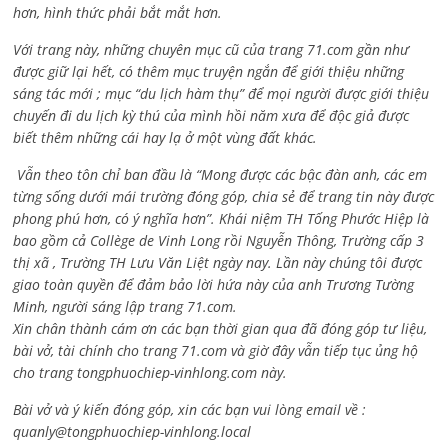
hơn, hình thức phải bắt mắt hơn.
Với trang này, những chuyên mục cũ của trang 71.com gần như
được giữ lại hết, có thêm mục truyện ngắn để giới thiệu những
sáng tác mới ; mục “du lịch hàm thụ” để mọi người được giới thiệu
chuyến đi du lịch kỳ thú của mình hồi năm xưa để độc giả được
biết thêm những cái hay lạ ở một vùng đất khác.
Vẫn theo tôn chỉ ban đầu là “Mong được các bậc đàn anh, các em
từng sống dưới mái trường đóng góp, chia sẻ để trang tin này được
phong phú hơn, có ý nghĩa hơn”. Khái niệm TH Tống Phước Hiệp là
bao gồm cả
Collège de Vinh Long rồi Nguyễn Thông,
Trường cấp 3
thị xã , Trường TH Lưu Văn Liệt ngày nay. Lần này chúng tôi được
giao toàn quyền để đảm bảo lời hứa này của anh Trương Tường
Minh, người sáng lập trang 71.com.
Xin chân thành cám ơn các bạn thời gian qua đã đóng góp tư liệu,
bài vở, tài chính cho trang 71.com và giờ đây vẫn tiếp tục ủng hộ
cho trang tongphuochiep-vinhlong.com này.
Bài vở và ý kiến đóng góp, xin các bạn vui lòng email về :
quanly@tongphuochiep-vinhlong.local