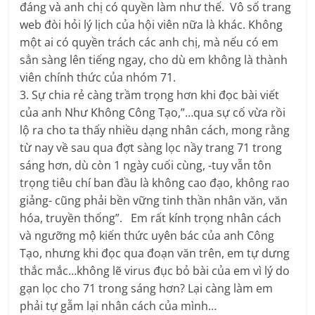
đáng và anh chị có quyền làm như thế. Vô số trang
web đòi hỏi lý lịch của hội viên nữa là khác. Không
một ai có quyền trách các anh chị, mà nếu có em
sẳn sàng lên tiếng ngay, cho dù em không là thành
viên chính thức của nhóm 71.
3. Sự chia rẻ càng trầm trọng hơn khi đọc bài viết
của anh Như Không Công Tạo,”…qua sự cố vừa rồi
lộ ra cho ta thấy nhiều dạng nhân cách, mong rằng
từ nay về sau qua đợt sàng lọc nầy trang 71 trong
sáng hơn, dù còn 1 ngày cuối cùng, -tuy vẫn tôn
trọng tiêu chí ban đầu là không cao đạo, không rao
giảng- cũng phải bền vững tinh thần nhân văn, văn
hóa, truyền thống”. Em rất kính trọng nhân cách
và ngưỡng mộ kiến thức uyên bác của anh Công
Tạo, nhưng khi đọc qua đoạn văn trên, em tự dưng
thắc mắc…không lẽ virus đục bỏ bài của em vì lý do
gạn lọc cho 71 trong sáng hơn? Lại càng làm em
phải tự gẫm lại nhân cách của mình…