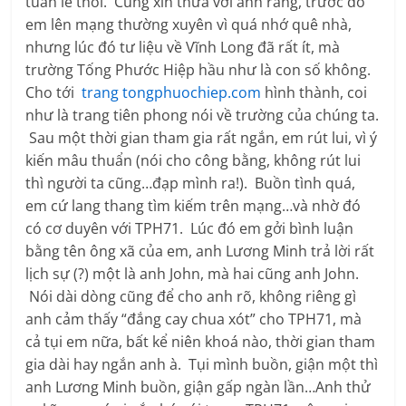
tuần lễ thôi. Cũng xin thưa với anh rằng, trước đó
em lên mạng thường xuyên vì quá nhớ quê nhà,
nhưng lúc đó tư liệu về Vĩnh Long đã rất ít, mà
trường Tống Phước Hiệp hầu như là con số không.
Cho tới
trang tongphuochiep.com
hình thành, coi
như là trang tiên phong nói về trường của chúng ta.
Sau một thời gian tham gia rất ngắn, em rút lui, vì ý
kiến mâu thuẩn (nói cho công bằng, không rút lui
thì người ta cũng…đạp mình ra!). Buồn tình quá,
em cứ lang thang tìm kiếm trên mạng…và nhờ đó
có cơ duyên với TPH71. Lúc đó em gởi bình luận
bằng tên ông xã của em, anh Lương Minh trả lời rất
lịch sự (?) một là anh John, mà hai cũng anh John.
Nói dài dòng cũng để cho anh rõ, không riêng gì
anh cảm thấy “đắng cay chua xót” cho TPH71, mà
cả tụi em nữa, bất kể niên khoá nào, thời gian tham
gia dài hay ngắn anh à. Tụi mình buồn, giận một thì
anh Lương Minh buồn, giận gấp ngàn lần…Anh thử