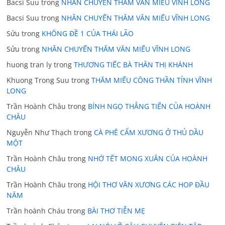
Bacsi Suu
trong
NHÂN CHUYẾN THĂM VĂN MIẾU VĨNH LONG
Bacsi Suu
trong
NHÂN CHUYẾN THĂM VĂN MIẾU VĨNH LONG
Sửu
trong
KHÔNG ĐỀ 1 CỦA THÁI LÃO
Sửu
trong
NHÂN CHUYẾN THĂM VĂN MIẾU VĨNH LONG
huong tran ly
trong
THƯƠNG TIẾC BÀ THÂN THỊ KHÁNH
Khuong Trong Suu
trong
THĂM MIẾU CÔNG THẦN TỈNH VĨNH
LONG
Trần Hoành Châu
trong
BÍNH NGỌ THẲNG TIẾN CỦA HOÀNH
CHÂU
Nguyễn Như Thạch
trong
CÀ PHÊ CẨM XƯƠNG Ở THỦ DẦU
MỘT
Trần Hoành Châu
trong
NHỚ TẾT MONG XUÂN CỦA HOÀNH
CHÂU
Trần Hoành Châu
trong
HỘI THƠ VĂN XƯƠNG CÁC HOP ĐẦU
NĂM
Trần hoành Cháu
trong
BÀI THƠ TIỄN MẸ