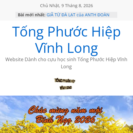
Chủ Nhật, 9 Tháng 8, 2026
Bài mới nhất:
GIÃ TỪ ĐÀ LẠT của ANTH ĐOÀN
SÀI GÒN – HÒN NGỌC VIỄN ĐÔNG
Tống Phước Hiệp
KHÔNG ĐỀ 20 CỦA THÁI LÃO
KHÔNG ĐỀ 19 CỦA THÁI LÃO
CHÙM THƠ CỦA BÍCH HÀ
Vĩnh Long
Website Dành cho cựu học sinh Tống Phước Hiệp Vĩnh
Long