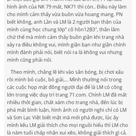
hình ảnh của NK 79 mất, NK71 thì còn.. Điều này làm
cho mình cảm thấy vừa buồn vừa hoang mang. PN
biết không, anh Lần và LM là 2 người bạn thân của
mình cùng học chung lớp” cô hồn12B3″, thân lắm
chứ thế mà mình cảm thấy buồn giận khi trang nhà
xảy ra điều không vui, mình giận bạn như giận chính
mình đành phải nói, biết nói ra là không vui nhưng
mình cũng phải nói.
Theo mình, chẳng lẽ khi vào sân bóng, bị chơi xấu
rồi mình bỏ cuộc, bỏ giải,… Mình thường nói trong
các cuộc họp mặt đông người đại để là LM có công
lớn trong việc duy trì trang 71.com. Chính LM đã mất
nhiều thời gian, chất xám cho trang nhà, đến lúc bị
phá mất bình luận, hình ảnh có người nghi chỉ có LM
và Sơn Lạc Việt biết mật mã mới phá được, lúc ấy
mình kêu LM giải thích cho mọi nguồi hiểu thì LM cho
là năm tuổi chấp nhận xui xẽo, không giải thích gì cả.