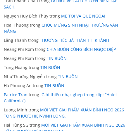
Trần hoành Châu
trong
LẠI NÓI VỀ CÂU CHUYỆN BIÊN TẬP
SÁCH.
Nguyen Huy Bích Thủy
trong
MẸ TÔI VÀ QUÊ NGOẠI
Hoai Thuong
trong
CHÚC MỪNG SINH NHẬT TRƯƠNG VĂN
NĂNG
Lãng Thanh
trong
THƯƠNG TIẾC BÀ THÂN THỊ KHÁNH
Neang Phi Rom
trong
CHIA BUỒN CÙNG BÍCH NGỌC DIỆP
Neang Phi Rom
trong
TIN BUỒN
Tung Hoàng
trong
TIN BUỒN
Như Thường Nguyễn
trong
TIN BUỒN
Hà Phuong An
trong
TIN BUỒN
Patrice Tran
trong
Giới thiệu nhạc ghép trong clip: “Hotel
California”).
Luong Minh
trong
MỜI VIẾT GIAI PHẨM XUÂN BÍNH NGỌ 2026
TỐNG PHƯỚC HIỆP-VINH LONG.
Hai Hùng SG
trong
MỜI VIẾT GIAI PHẨM XUÂN BÍNH NGỌ 2026