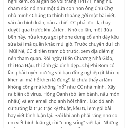
nghĩ xem, có ai gắn bó với trang TPH71, nâng niu
chăm sóc nó như một đứa con hơn ông Chủ Chợ
nhà mình? Chúng ta thỉnh thoảng gởi một bài viết,
vài câu bình luận, nào ai biết CC phải đọc lại hay
duyệt qua trước khi tải lên. Nhớ có lần, một đứa
bên nầy, nửa khuya gọi phone dựng cổ anh dậy kêu
sửa bài mà quên khác múi giờ. Trước chuyến du lịch
Mũi Né, CC đi tiền trạm dò trước, xem địa điểm gì
nên tham quan. Rồi ngày Hiến Chương Nhà Giáo,
thi Hoa Hậu, thi ảnh gia đình đẹp…Chị Phi Rom có
lần phải tuyên dương với bạn đồng nghiệp (ít khi chị
khen ai, mà hể khen là đúng!) là chưa thấy ai làm
không công mà không “nổ” như CC nhà mình. Xãy
ra biến cố virus, Hồng Oanh (bỏ làm bánh, nấu món
nhậu) và em email cho anh hỏi thăm. Lúc đó anh
cứ tưởng là trục trặc kỷ thuật, kêu tụi em gởi bài
hay viết bình luận lại. Đôi khi anh phải ráng nhớ coi
em viết bình luận gì, rồi “cong sống” viết lại…Những