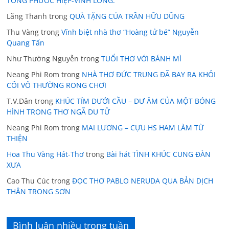
TỐNG PHƯỚC HIỆP-VINH LONG.
Lãng Thanh
trong
QUÀ TẶNG CỦA TRẦN HỮU DŨNG
Thu Vàng
trong
Vĩnh biệt nhà thơ “Hoàng tử bé” Nguyễn
Quang Tấn
Như Thường Nguyễn
trong
TUỔI THƠ VỚI BÁNH MÌ
Neang Phi Rom
trong
NHÀ THƠ ĐỨC TRUNG ĐÃ BAY RA KHỎI
CÕI VÔ THƯỜNG RONG CHƠI
T.V.Dân
trong
KHÚC TÍM DƯỚI CẦU – DƯ ÂM CỦA MỘT BÓNG
HÌNH TRONG THƠ NGÃ DU TỬ
Neang Phi Rom
trong
MAI LƯƠNG – CỰU HS HAM LÀM TỪ
THIỆN
Hoa Thu Vàng Hát-Thơ
trong
Bài hát TÌNH KHÚC CUNG ĐÀN
XƯA
Cao Thu Cúc
trong
ĐỌC THƠ PABLO NERUDA QUA BẢN DỊCH
THÂN TRONG SƠN
Bình luận nhiều trong tuần