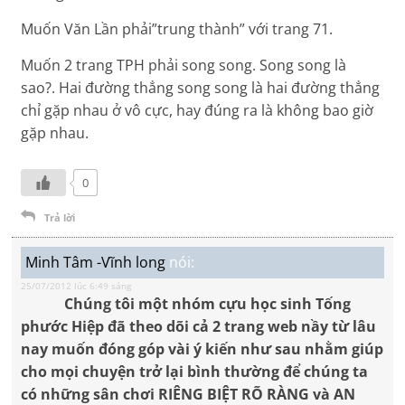
Muốn Văn Lần phải”trung thành” với trang 71.
Muốn 2 trang TPH phải song song. Song song là
sao?. Hai đường thẳng song song là hai đường thẳng
chỉ gặp nhau ở vô cực, hay đúng ra là không bao giờ
gặp nhau.
0
Trả lời
Minh Tâm -Vĩnh long
nói:
25/07/2012 lúc 6:49 sáng
Chúng tôi một nhóm cựu học sinh Tống
phước Hiệp đã theo dõi cả 2 trang web nầy từ lâu
nay muốn đóng góp vài ý kiến như sau nhằm giúp
cho mọi chuyện trở lại bình thường để chúng ta
có những sân chơi RIÊNG BIỆT RÕ RÀNG và AN