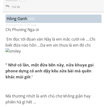
Trả lời
Hồng Oanh
nói:
25/07/2012 lúc 11:27 sáng
Chị Phương Nga ơi
Em đọc tới đọan văn Nầy là em mắc cười nè ….Chị
biết đứa nào hôn …Dạ em xin thưa là em đó chị
” Nhớ có lần, một đứa bên nầy, nửa khuya gọi
phone dựng cổ anh dậy kêu sửa bài mà quên
khác múi giờ.
”
Mà thương nhứt là anh chủ chợ không giận hay
phiền hà gì hết …