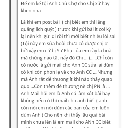
Để em kể tội Anh Chủ Chợ cho Chị xử hay
khen nha
Là khi em post bài ( chị biết em thì lăng
quăng lích quýt ) trươ’c khi gửi bài ít coi kỷ
lại nên khi gửi đi rồi thì mới biết nhiều lỗi sai
(Tội nầy em sửa hoài chưa có được chị ơi
bởi vậy em cứ bị Sư Phụ của em rầy la hoài
mà chứng nào tật nấy đó Chị ….)……Chỉ còn
có nước là gửi mail cho Anh CC sửa lại dùm
có khi còn phon lẹ về cho Anh CC ….Nhưng
mà Anh rất dễ thương ít khi nào thấy quạo
quọ …Còn thêm dễ thương nè chị PN là …
Anh Mail hỏi em là Anh có làm xót bài hay
không nếu có thì mail cho anh biết ( anh
còn nói em nói dùm các bạn của em luôn
dùm Anh ) Cho nên khi thấy lâu quá bài
mình chưa lên là em mail cho ANh CC biết