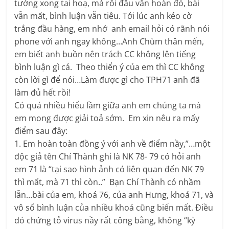
tưởng xong tai hoạ, mà rồi đâu vẫn hoàn đó, bài
vẫn mất, bình luận vẫn tiêu. Tới lúc anh kéo cờ
trắng đầu hàng, em nhớ anh email hỏi có rãnh nói
phone với anh ngay không…Anh Chùm thân mến,
em biết anh buồn nên trách CC không lên tiếng
bình luận gì cả. Theo thiển ý của em thì CC không
còn lời gì để nói…Làm được gì cho TPH71 anh đã
làm đủ hết rồi!
Có quá nhiều hiểu lầm giữa anh em chúng ta mà
em mong được giải toả sớm. Em xin nêu ra mấy
điểm sau đây:
1. Em hoàn toàn đồng ý với anh về điểm nầy,”…một
độc giả tên Chí Thành ghi là NK 78- 79 có hỏi anh
em 71 là “tại sao hình ảnh có liên quan đến NK 79
thì mất, mà 71 thì còn..” Bạn Chí Thành có nhầm
lẫn…bài của em, khoá 76, của anh Hưng, khoá 71, và
vô số bình luận của nhiều khoá cũng biến mất. Điều
đó chứng tỏ virus nầy rất công bằng, không “kỳ