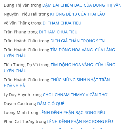
Dung Thị Vân
trong
DẶM DÀI CHIÊM BAO CỦA DUNG THỊ VÂN
Nguyễn Triệu Hải
trong
KHÔNG ĐỀ 13 CỦA THÁI LÃO
Võ Văn Thắng
trong
ĐI THĂM CHÙA TIÊU
Trần Phụng
trong
ĐI THĂM CHÙA TIÊU
Trần Hoành Châu
trong
DICH GIẢ THÂN TRỌNG SƠN
Trần Hoành Châu
trong
TÍM ĐỘNG HOA VÀNG. CỦA LÃNG
UYỂN CHÂU
Tiêu Tương Dạ Vũ
trong
TÍM ĐỘNG HOA VÀNG. CỦA LÃNG
UYỂN CHÂU
Trần Hoành Châu
trong
CHÚC MỪNG SINH NHẬT TRẦN
HOÀNH HÀ
Ly Duy Huynh
trong
CHOL CHNAM THMAY ở CẦN THƠ
Duyen Cao
trong
ĐÁM GIỖ QUÊ
Luong Minh
trong
LÊNH ĐÊNH PHẬN BẠC RONG RÊU
Phan Cát Tường
trong
LÊNH ĐÊNH PHẬN BẠC RONG RÊU