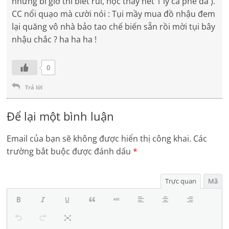
nhưng bi giờ thì biết rùi, học thầy hết 1 ly cà phê đá ).
CC nổi quạo mà cười nói : Tụi mầy mua đồ nhậu đem
lại quăng vô nhà bảo tao chế biến sẵn rồi mời tụi bây
nhậu chắc ? ha ha ha !
0
Trả lời
Để lại một bình luận
Email của bạn sẽ không được hiển thị công khai.
Các
trường bắt buộc được đánh dấu
*
Trực quan
Mã