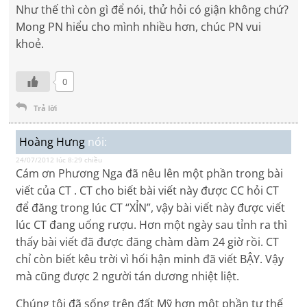
Như thế thì còn gì để nói, thử hỏi có giận không chứ?
Mong PN hiểu cho mình nhiều hơn, chúc PN vui
khoẻ.
0
Trả lời
Hoàng Hưng
nói:
24/07/2012 lúc 8:29 chiều
Cám ơn Phương Nga đã nêu lên một phần trong bài
viết của CT . CT cho biết bài viết này được CC hỏi CT
để đăng trong lúc CT “XỈN”, vậy bài viết này được viết
lúc CT đang uống rượu. Hơn một ngày sau tỉnh ra thì
thấy bài viết đã được đăng chàm dàm 24 giờ rồi. CT
chỉ còn biết kêu trời vì hối hận minh đã viết BẬY. Vậy
mà cũng được 2 người tán dương nhiệt liệt.
Chúng tôi đã sống trên đất Mỹ hơn một phần tư thế