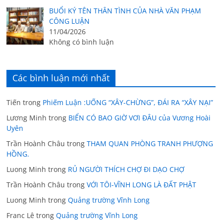
BUỔI KÝ TÊN THÂN TÌNH CỦA NHÀ VĂN PHẠM
CÔNG LUẬN
11/04/2026
Không có bình luận
Các bình luận mới nhất
Tiến
trong
Phiếm Luận :UỐNG “XÂY-CHỪNG”, ĐÁI RA “XÂY NẠI”
Lương Minh
trong
BIỂN CÓ BAO GIỜ VƠI ĐÂU của Vương Hoài
Uyên
Trần Hoành Châu
trong
THAM QUAN PHÒNG TRANH PHƯỢNG
HỒNG.
Luong Minh
trong
RỦ NGƯỜI THÍCH CHỢ ĐI DẠO CHỢ
Trần Hoành Châu
trong
VỚI TÔI-VĨNH LONG LÀ ĐẤT PHẬT
Luong Minh
trong
Quảng trường Vĩnh Long
Franc Lê
trong
Quảng trường Vĩnh Long