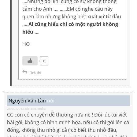
….Nhưng đôi khi cũng có sự không thông
cảm cho Anh ………..EM có nghe câu nầy
quen lắm nhưng không biết xuất xứ từ đâu
…..
Ai cũng hiểu chỉ có một người không
hiểu
….
HO
0
Trả lời
Nguyễn Văn Lần
nói:
25/07/2012 lúc 3:36 chiều
CC còn có chuyện dễ thương nữa nè ! Đôi lúc tui viết
bài gởi, không có hình minh họa, nếu có thì gởi lên cả
đống, không thu nhỏ gì cả ( có biết thu nhỏ đâu,