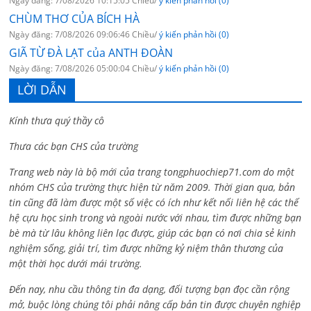
Ngày đăng: 7/08/2026 10:15:05 Chiều/
ý kiến phản hồi (0)
CHÙM THƠ CỦA BÍCH HÀ
Ngày đăng: 7/08/2026 09:06:46 Chiều/
ý kiến phản hồi (0)
GIÃ TỪ ĐÀ LẠT của ANTH ĐOÀN
Ngày đăng: 7/08/2026 05:00:04 Chiều/
ý kiến phản hồi (0)
LỜI DẪN
Kính thưa quý thầy cô
Thưa các bạn CHS của trường
Trang web này là bộ mới của trang tongphuochiep71.com do một
nhóm CHS của trường thực hiện từ năm 2009. Thời gian qua, bản
tin cũng đã làm được một số việc có ích như kết nối liên hệ các thế
hệ cựu học sinh trong và ngoài nước với nhau, tìm được những bạn
bè mà từ lâu không liên lạc được, giúp các bạn có nơi chia sẻ kinh
nghiệm sống, giải trí, tìm được những kỷ niệm thân thương của
một thời học dưới mái trường.
Đến nay, nhu cầu thông tin đa dạng, đối tượng bạn đọc cần rộng
mở, buộc lòng chúng tôi phải nâng cấp bản tin được chuyên nghiệp