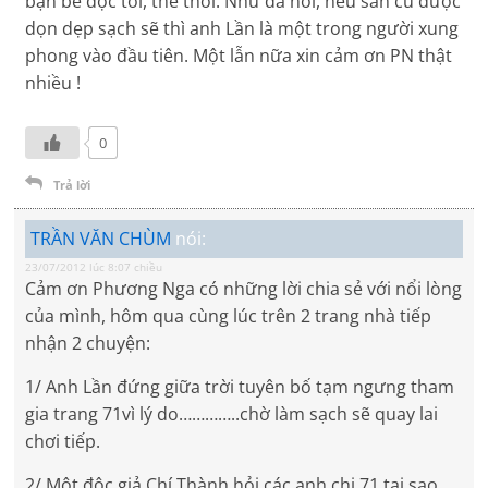
bạn bè đọc tới, thế thôi. Như đã nói, nếu sân cũ được
dọn dẹp sạch sẽ thì anh Lần là một trong người xung
phong vào đầu tiên. Một lẫn nữa xin cảm ơn PN thật
nhiều !
0
Trả lời
TRẦN VĂN CHÙM
nói:
23/07/2012 lúc 8:07 chiều
Cảm ơn Phương Nga có những lời chia sẻ với nổi lòng
của mình, hôm qua cùng lúc trên 2 trang nhà tiếp
nhận 2 chuyện:
1/ Anh Lần đứng giữa trời tuyên bố tạm ngưng tham
gia trang 71vì lý do…………..chờ làm sạch sẽ quay lai
chơi tiếp.
2/ Một độc giả Chí Thành hỏi các anh chị 71 tại sao