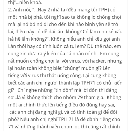
thị”…niên khoá.
2. Anh nói, “…Nay 2 nhà ta (đều mang tênTPH) có
một nhà bị phá, tôi nghĩ sao ta không lo chống chọi
mà lại nở bỏ nó đi cho đến khi nào bình yên sẽ trở
lại, điều này có dễ dãi lắm không? Có làm cho kẻ xấu
hả hê lắm không?”. Không hiểu anh chỉ kêu gọi anh
Lần thôi hay có tính luôn cả tụi em? Dù thế nào, em
cũng xin đưa ra ý kiến của cá nhân mình…Em cũng
rất muốn chống chọi lại với virus, với hacker, nhưng
lại hoàn toàn không biết “chúng” muốn gì? Lên
tiếng với virus thì thật uổng công. Lại cũng không
biết các anh chị, người thành lập TPH71 có chủ kiến
gì? Chỉ nghe những “tin đồn” mà lời đồn thì đáng
sợ…là vì không thích cho nhóm 79 tham gia. Không
một ai chính thức lên tiếng điều đó đúng hay sai,
các anh chị đang nghĩ gì, và có tính toán gì để đối
phó? Nếu anh chị nghĩ TPH 71 là để dành riêng cho
71 và những thành viên chọn lọc thì cũng rất chính