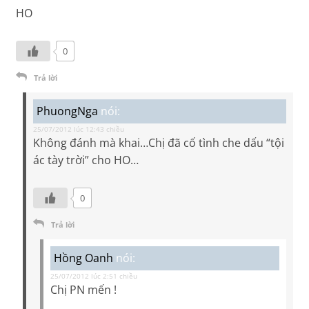
HO
0
Trả lời
PhuongNga
nói:
25/07/2012 lúc 12:43 chiều
Không đánh mà khai…Chị đã cố tình che dấu “tội
ác tày trời” cho HO…
0
Trả lời
Hồng Oanh
nói:
25/07/2012 lúc 2:51 chiều
Chị PN mến !