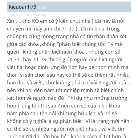
Kieuoanh79
nói:
19/07/2012 lúc 12:54 sáng
Xin tì , cho KO em có ý kiến chút nha ( cái này là nói
chuyên mí mấy anh chị 71 đó ) , Dĩ nhiên ai trong
chúng ta cũng mong trang nhà có tin thần đoàn kết
giữa các khóa ,không “phân biệt chủng tộc ” ý mà
quên , không phân biệt niên khóa , nhưng con số
71,73 , hay 74 ,79 chỉ để giúp người đọc biết người
viết bài hoặc bình lựng đó “lớn hay bé “hơn mình mà
thôi , vì sân chơi sau này có thể sẽ có thêm rất nhiều
bạn đọc và viết , chứ không phải chỉ vài 3 người hoài ,
nên khi nói đến năm tốt nghiệp mình sẽ biết chính
xác hơn về người nào đó . Thí dụ như những trường
hợp trùng tên thì sao ? nên con số của niên khóa
nằm phía sau tên đôi khi cũng hữu ích, và nó sẽ
không có ý nghĩa là sự phân biệt .Vì là trang mới nên
có thể sẽ có nhiều người mới biết nhau , và việc tìm
biết người đó “lớn hay bé ” không cách gì tốt hơn là