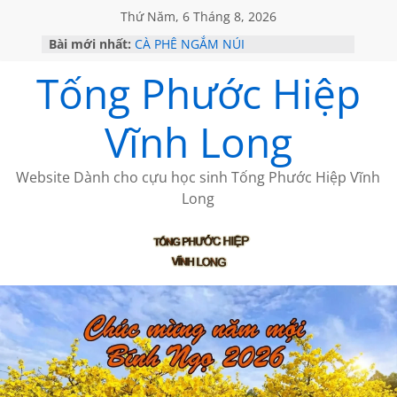
Thứ Năm, 6 Tháng 8, 2026
BẤT CHỢT CỦA CHÂU LỆ DUNG
Bài mới nhất:
CÀ PHÊ NGẮM NÚI
VỀ BỨC THƯ PHÁP LƯƠNG MINH
Tống Phước Hiệp
GẶP Ở MỸ
HỌC SỬ HỒI XƯA
MỘT ĐỜI ĐI QUA NHỮNG TRANG
Vĩnh Long
SÁCH
Website Dành cho cựu học sinh Tống Phước Hiệp Vĩnh
Long