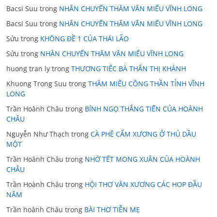
Bacsi Suu
trong
NHÂN CHUYẾN THĂM VĂN MIẾU VĨNH LONG
Bacsi Suu
trong
NHÂN CHUYẾN THĂM VĂN MIẾU VĨNH LONG
Sửu
trong
KHÔNG ĐỀ 1 CỦA THÁI LÃO
Sửu
trong
NHÂN CHUYẾN THĂM VĂN MIẾU VĨNH LONG
huong tran ly
trong
THƯƠNG TIẾC BÀ THÂN THỊ KHÁNH
Khuong Trong Suu
trong
THĂM MIẾU CÔNG THẦN TỈNH VĨNH
LONG
Trần Hoành Châu
trong
BÍNH NGỌ THẲNG TIẾN CỦA HOÀNH
CHÂU
Nguyễn Như Thạch
trong
CÀ PHÊ CẨM XƯƠNG Ở THỦ DẦU
MỘT
Trần Hoành Châu
trong
NHỚ TẾT MONG XUÂN CỦA HOÀNH
CHÂU
Trần Hoành Châu
trong
HỘI THƠ VĂN XƯƠNG CÁC HOP ĐẦU
NĂM
Trần hoành Cháu
trong
BÀI THƠ TIỄN MẸ