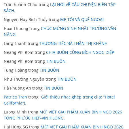
Trần hoành Châu
trong
LẠI NÓI VỀ CÂU CHUYỆN BIÊN TẬP
SÁCH.
Nguyen Huy Bích Thủy
trong
MẸ TÔI VÀ QUÊ NGOẠI
Hoai Thuong
trong
CHÚC MỪNG SINH NHẬT TRƯƠNG VĂN
NĂNG
Lãng Thanh
trong
THƯƠNG TIẾC BÀ THÂN THỊ KHÁNH
Neang Phi Rom
trong
CHIA BUỒN CÙNG BÍCH NGỌC DIỆP
Neang Phi Rom
trong
TIN BUỒN
Tung Hoàng
trong
TIN BUỒN
Như Thường Nguyễn
trong
TIN BUỒN
Hà Phuong An
trong
TIN BUỒN
Patrice Tran
trong
Giới thiệu nhạc ghép trong clip: “Hotel
California”).
Luong Minh
trong
MỜI VIẾT GIAI PHẨM XUÂN BÍNH NGỌ 2026
TỐNG PHƯỚC HIỆP-VINH LONG.
Hai Hùng SG
trong
MỜI VIẾT GIAI PHẨM XUÂN BÍNH NGỌ 2026