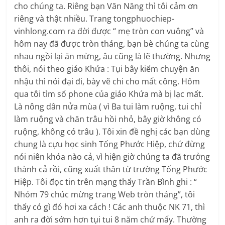
cho chúng ta. Riêng bạn Văn Năng thì tôi cảm ơn
riêng và thật nhiều. Trang tongphuochiep-
vinhlong.com ra đời được “ mẹ tròn con vuông” và
hôm nay đã được tròn tháng, bạn bè chúng ta cùng
nhau ngồi lại ăn mừng, âu cũng là lẽ thường. Nhưng
thôi, nói theo giáo Khứa : Tụi bây kiếm chuyện ăn
nhậu thì nói đại đi, bày vẽ chi cho mất công. Hôm
qua tôi tìm số phone của giáo Khứa mà bị lạc mất.
Là nông dân nửa mùa ( vì Ba tui làm ruộng, tui chỉ
làm ruộng và chăn trâu hồi nhỏ, bây giờ không có
ruộng, không có trâu ). Tôi xin đề nghị các bạn dùng
chung là cựu học sinh Tống Phước Hiệp, chứ đừng
nói niên khóa nào cả, vì hiện giờ chúng ta đã trưởng
thành cả rồi, cũng xuất thân từ trường Tống Phước
Hiệp. Tôi đọc tin trên mạng thấy Trần Bình ghi : “
Nhóm 79 chúc mừng trang Web tròn tháng”, tôi
thấy có gì đó hơi xa cách ! Các anh thuộc NK 71, thì
anh ra đời sớm hơn tụi tui 8 năm chứ mấy. Thường