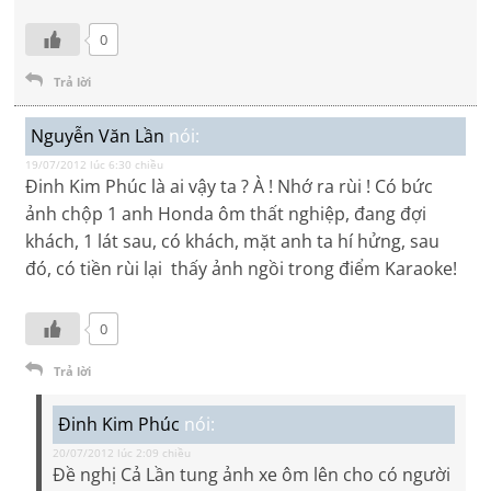
0
Trả lời
Nguyễn Văn Lần
nói:
19/07/2012 lúc 6:30 chiều
Đinh Kim Phúc là ai vậy ta ? À ! Nhớ ra rùi ! Có bức
ảnh chộp 1 anh Honda ôm thất nghiệp, đang đợi
khách, 1 lát sau, có khách, mặt anh ta hí hửng, sau
đó, có tiền rùi lại thấy ảnh ngồi trong điểm Karaoke!
0
Trả lời
Đinh Kim Phúc
nói:
20/07/2012 lúc 2:09 chiều
Đề nghị Cả Lần tung ảnh xe ôm lên cho có người