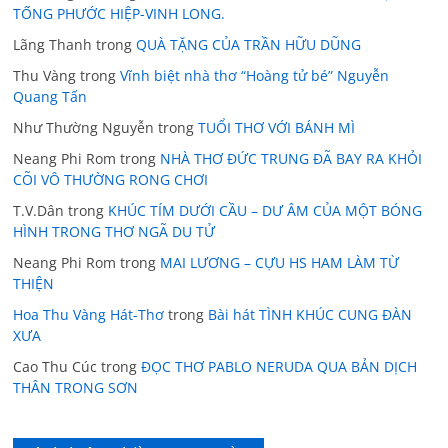
TỐNG PHƯỚC HIỆP-VINH LONG.
Lãng Thanh
trong
QUÀ TẶNG CỦA TRẦN HỮU DŨNG
Thu Vàng
trong
Vĩnh biệt nhà thơ “Hoàng tử bé” Nguyễn
Quang Tấn
Như Thường Nguyễn
trong
TUỔI THƠ VỚI BÁNH MÌ
Neang Phi Rom
trong
NHÀ THƠ ĐỨC TRUNG ĐÃ BAY RA KHỎI
CÕI VÔ THƯỜNG RONG CHƠI
T.V.Dân
trong
KHÚC TÍM DƯỚI CẦU – DƯ ÂM CỦA MỘT BÓNG
HÌNH TRONG THƠ NGÃ DU TỬ
Neang Phi Rom
trong
MAI LƯƠNG – CỰU HS HAM LÀM TỪ
THIỆN
Hoa Thu Vàng Hát-Thơ
trong
Bài hát TÌNH KHÚC CUNG ĐÀN
XƯA
Cao Thu Cúc
trong
ĐỌC THƠ PABLO NERUDA QUA BẢN DỊCH
THÂN TRONG SƠN