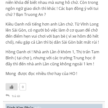
niên khóa để biết nhau mà xưng hô chứ. Còn trong
ngôn ngữ giao dich thì khác ! Các bạn đồng ý với tui
chứ ? Bạn Truong An ?
Kiều Oanh nổi tiếng hơn anh Lần chứ. Từ Vĩnh Long
lên Sài Gòn, có người bỏ việc làm ở cơ quan để chở
đến điểm hẹn vui chơi với bạn bè ( vì xe hôm đó hết
chổ), nếu gặp cả Lần thì bị dân Sài Gòn bắt mất rùi !
Hồng Oanh ơi ! Nhà anh Lần ở khóm 1, Thị trấn Tam
Bình ( tại chợ ), nhưng với các trường Trung học ở
đây thì đến nhà anh Lần cũng không ngoài 1 km !
Mong được đọc nhiều thơ hay của HO !
0
Trả lời
Đinh Kim Phúc
nói: