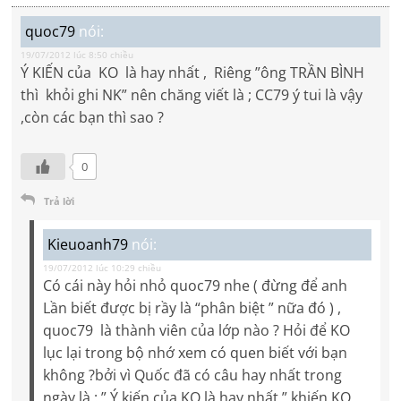
quoc79
nói:
19/07/2012 lúc 8:50 chiều
Ý KIẾN của KO là hay nhất , Riêng ”ông TRẦN BÌNH
thì khỏi ghi NK” nên chăng viết là ; CC79 ý tui là vậy
,còn các bạn thì sao ?
0
Trả lời
Kieuoanh79
nói:
19/07/2012 lúc 10:29 chiều
Có cái này hỏi nhỏ quoc79 nhe ( đừng để anh
Lần biết được bị rầy là “phân biệt ” nữa đó ) ,
quoc79 là thành viên của lớp nào ? Hỏi để KO
lục lại trong bộ nhớ xem có quen biết với bạn
không ?bởi vì Quốc đã có câu hay nhất trong
ngày là : ” Ý kiến của KO là hay nhất ” khiến KO