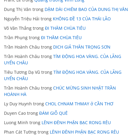
Dung Thị Vân
trong
DẶM DÀI CHIÊM BAO CỦA DUNG THỊ VÂN
Nguyễn Triệu Hải
trong
KHÔNG ĐỀ 13 CỦA THÁI LÃO
Võ Văn Thắng
trong
ĐI THĂM CHÙA TIÊU
Trần Phụng
trong
ĐI THĂM CHÙA TIÊU
Trần Hoành Châu
trong
DICH GIẢ THÂN TRỌNG SƠN
Trần Hoành Châu
trong
TÍM ĐỘNG HOA VÀNG. CỦA LÃNG
UYỂN CHÂU
Tiêu Tương Dạ Vũ
trong
TÍM ĐỘNG HOA VÀNG. CỦA LÃNG
UYỂN CHÂU
Trần Hoành Châu
trong
CHÚC MỪNG SINH NHẬT TRẦN
HOÀNH HÀ
Ly Duy Huynh
trong
CHOL CHNAM THMAY ở CẦN THƠ
Duyen Cao
trong
ĐÁM GIỖ QUÊ
Luong Minh
trong
LÊNH ĐÊNH PHẬN BẠC RONG RÊU
Phan Cát Tường
trong
LÊNH ĐÊNH PHẬN BẠC RONG RÊU