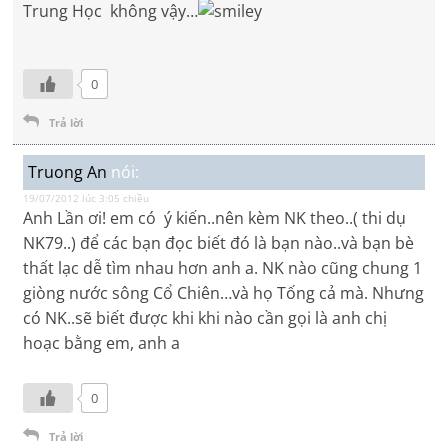
Trung Học không vậy…
0
Trả lời
Truong An
nói:
19/07/2012 lúc 3:05 chiều
Anh Lần ơi! em có ý kiến..nên kèm NK theo..( thi dụ
NK79..) để các bạn đọc biết đó là bạn nào..và bạn bè
thất lạc dễ tìm nhau hơn anh a. NK nào cũng chung 1
giòng nước sông Cổ Chiên…và họ Tống cả mà. Nhưng
có NK..sẽ biết được khi khi nào cần gọi là anh chị
hoạc bằng em, anh a
0
Trả lời