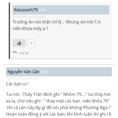
Kieuoanh79
nói:
19/07/2012 lúc 3:59 chiều
Trường An nói thật chí lý , Nhưng xin hỏi T.A
niên khóa mấy ạ ?
0
Trả lời
Nguyễn Văn Lần
nói:
19/07/2012 lúc 4:44 chiều
Các bạn ui !
Tui nói : Thấy Trần Bình ghi ” Nhóm 79….” tui thấy hơi
xa lạ, chứ nếu ghi : ” thay mặt các bạn niên khóa 79″
thì cả Lần nầy lấy gì để nói phải không Phương Nga ?
Hoàn toàn đồng ý với các bạn, khi bình luận thì ghi rõ