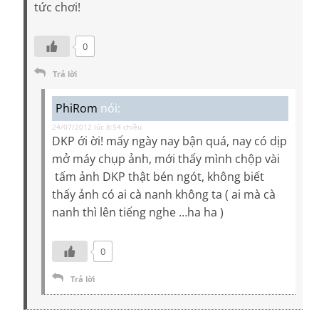
tức chơi!
0
Trả lời
PhiRom
nói:
24/07/2012 lúc 8:54 chiều
DKP ới ời! mấy ngày nay bận quá, nay có dịp
mở máy chụp ảnh, mới thấy mình chộp vài
tấm ảnh DKP thật bén ngót, không biết
thấy ảnh có ai cà nanh không ta ( ai mà cà
nanh thì lên tiếng nghe …ha ha )
0
Trả lời