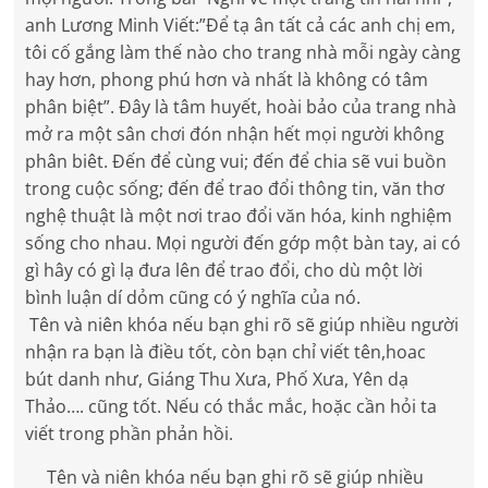
anh Lương Minh Viết:”Để tạ ân tất cả các anh chị em,
tôi cố gắng làm thế nào cho trang nhà mỗi ngày càng
hay hơn, phong phú hơn và nhất là không có tâm
phân biệt”. Đây là tâm huyết, hoài bảo của trang nhà
mở ra một sân chơi đón nhận hết mọi người không
phân biêt. Đến để cùng vui; đến để chia sẽ vui buồn
trong cuộc sống; đến để trao đổi thông tin, văn thơ
nghệ thuật là một nơi trao đổi văn hóa, kinh nghiệm
sống cho nhau. Mọi người đến gớp một bàn tay, ai có
gì hây có gì lạ đưa lên để trao đổi, cho dù một lời
bình luận dí dỏm cũng có ý nghĩa của nó.
Tên và niên khóa nếu bạn ghi rõ sẽ giúp nhiều người
nhận ra bạn là điều tốt, còn bạn chỉ viết tên,hoac
bút danh như, Giáng Thu Xưa, Phố Xưa, Yên dạ
Thảo…. cũng tốt. Nếu có thắc mắc, hoặc cần hỏi ta
viết trong phần phản hồi.
Tên và niên khóa nếu bạn ghi rõ sẽ giúp nhiều