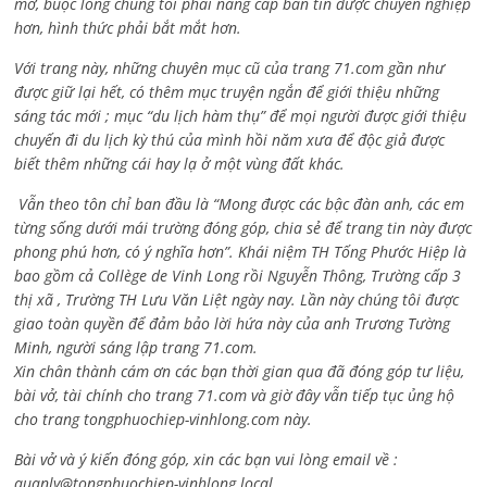
mở, buộc lòng chúng tôi phải nâng cấp bản tin được chuyên nghiệp
hơn, hình thức phải bắt mắt hơn.
Với trang này, những chuyên mục cũ của trang 71.com gần như
được giữ lại hết, có thêm mục truyện ngắn để giới thiệu những
sáng tác mới ; mục “du lịch hàm thụ” để mọi người được giới thiệu
chuyến đi du lịch kỳ thú của mình hồi năm xưa để độc giả được
biết thêm những cái hay lạ ở một vùng đất khác.
Vẫn theo tôn chỉ ban đầu là “Mong được các bậc đàn anh, các em
từng sống dưới mái trường đóng góp, chia sẻ để trang tin này được
phong phú hơn, có ý nghĩa hơn”. Khái niệm TH Tống Phước Hiệp là
bao gồm cả
Collège de Vinh Long rồi Nguyễn Thông,
Trường cấp 3
thị xã , Trường TH Lưu Văn Liệt ngày nay. Lần này chúng tôi được
giao toàn quyền để đảm bảo lời hứa này của anh Trương Tường
Minh, người sáng lập trang 71.com.
Xin chân thành cám ơn các bạn thời gian qua đã đóng góp tư liệu,
bài vở, tài chính cho trang 71.com và giờ đây vẫn tiếp tục ủng hộ
cho trang tongphuochiep-vinhlong.com này.
Bài vở và ý kiến đóng góp, xin các bạn vui lòng email về :
quanly@tongphuochiep-vinhlong.local