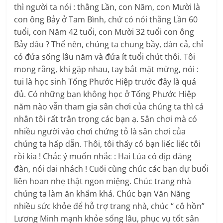
thì người ta nói : thằng Lần, con Năm, con Mười là
con ông Bảy ở Tam Bình, chứ có nói thằng Lần 60
tuổi, con Năm 42 tuổi, con Mười 32 tuổi con ông
Bảy đâu ? Thế nên, chúng ta chung bầy, đàn cả, chỉ
có đứa sống lâu năm và đứa ít tuổi chút thôi. Tôi
mong rằng, khi gặp nhau, tay bắt mặt mừng, nói :
tui là học sinh Tống Phước Hiệp trước đây là quá
đủ. Có những bạn không học ở Tống Phước Hiệp
năm nào vẫn tham gia sân chơi của chúng ta thì cá
nhân tôi rất trân trọng các bạn ạ. Sân chơi mà có
nhiều người vào chơi chứng tỏ là sân chơi của
chúng ta hấp dẫn. Thôi, tôi thấy có bạn liếc liếc tôi
rồi kia ! Chắc ý muốn nhắc : Hai Lúa có dịp đăng
đàn, nói dai nhách ! Cuối cùng chúc các bạn dự buổi
liên hoan nhẹ thật ngon miệng. Chúc trang nhà
chúng ta làm ăn khấm khá. Chúc bạn Văn Năng
nhiều sức khỏe để hỗ trợ trang nhà, chúc “ cô hồn”
Lương Minh mạnh khỏe sống lâu, phục vụ tốt sân