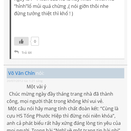
“hỉnh”lổ mủi quá chừng ,( nói giỡn thôi nhe
đừng tưởng thiệt thì khổ ! )
0
Trả lời
Võ Văn Chín
nói:
20/07/2012 lúc 1:21 sáng
Một vài ý
Chúc mừng ngày đầy tháng trang nhà đã thành
công, mọi người thật trong không khí vui vẻ.
Một câu nói hây mang tính chất đoàn kết: “Cùng là
cựu HS Tống Phước Hiệp thì đừng nói niên khóa”,
anh cả phát biểu rất hây xứng đáng lòng tin yêu của
mọi người. Trong bài “Nghĩ về một trang tin hài nhi”,