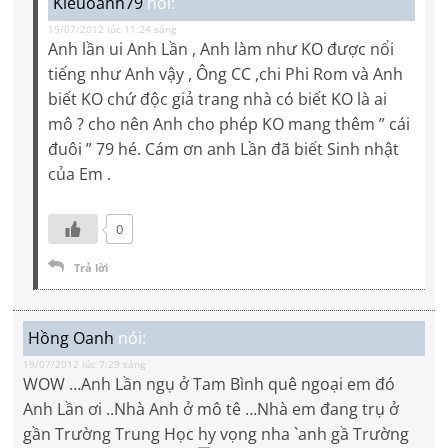
Kieuoanh79
nói:
19/07/2012 lúc 11:24 sáng
Anh lần ui Anh Lần , Anh làm như KO được nổi
tiếng như Anh vậy , Ông CC ,chi Phi Rom và Anh
biết KO chứ độc giả trang nhà có biết KO là ai
mô ? cho nên Anh cho phép KO mang thêm ” cái
đuôi ” 79 hé. Cám ơn anh Lần đã biết Sinh nhật
của Em .
0
Trả lời
Hồng Oanh
nói:
19/07/2012 lúc 7:29 sáng
WOW …Anh Lần ngụ ở Tam Bình quê ngoại em đó
Anh Lần ơi ..Nhà Anh ở mô tê …Nhà em đang trụ ở
gần Trường Trung Học hy vọng nha `anh gầ Trường