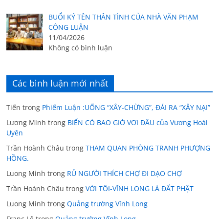
BUỔI KÝ TÊN THÂN TÌNH CỦA NHÀ VĂN PHẠM
CÔNG LUẬN
11/04/2026
Không có bình luận
Các bình luận mới nhất
Tiến
trong
Phiếm Luận :UỐNG “XÂY-CHỪNG”, ĐÁI RA “XÂY NẠI”
Lương Minh
trong
BIỂN CÓ BAO GIỜ VƠI ĐÂU của Vương Hoài
Uyên
Trần Hoành Châu
trong
THAM QUAN PHÒNG TRANH PHƯỢNG
HỒNG.
Luong Minh
trong
RỦ NGƯỜI THÍCH CHỢ ĐI DẠO CHỢ
Trần Hoành Châu
trong
VỚI TÔI-VĨNH LONG LÀ ĐẤT PHẬT
Luong Minh
trong
Quảng trường Vĩnh Long
Franc Lê
trong
Quảng trường Vĩnh Long