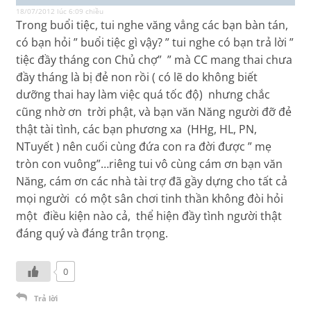
18/07/2012 lúc 6:09 chiều
Trong buổi tiệc, tui nghe văng vẳng các bạn bàn tán,
có bạn hỏi ” buổi tiệc gì vậy? ” tui nghe có bạn trả lời ”
tiệc đầy tháng con Chủ chợ” ” mà CC mang thai chưa
đầy tháng là bị đẻ non rồi ( có lẽ do không biết
dưỡng thai hay làm việc quá tốc độ) nhưng chắc
cũng nhờ ơn trời phật, và bạn văn Năng người đỡ đẻ
thật tài tình, các bạn phương xa (HHg, HL, PN,
NTuyết ) nên cuối cùng đứa con ra đời được ” mẹ
tròn con vuông”…riêng tui vô cùng cám ơn bạn văn
Năng, cám ơn các nhà tài trợ đã gầy dựng cho tất cả
mọi người có một sân chơi tinh thần không đòi hỏi
một điều kiện nào cả, thể hiện đầy tình người thật
đáng quý và đáng trân trọng.
0
Trả lời