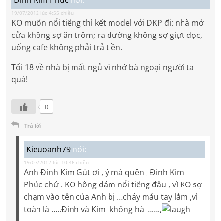
19/07/2012 lúc 4:55 chiều
KO muốn nổi tiếng thì kết model với DKP đi: nhà mở
cửa không sợ ăn trôm; ra đường không sợ giựt dọc,
uống cafe không phải trả tiền.
Tối 18 về nhà bị mất ngủ vì nhớ bà ngoại người ta
quá!
0
Trả lời
Kieuoanh79
nói:
19/07/2012 lúc 10:46 chiều
Anh Đinh Kim Gút ơi , ý mà quên , Đinh Kim
Phúc chứ . KO hông dám nổi tiếng đâu , vì KO sợ
chạm vào tên của Anh bị …chảy máu tay lắm ,vì
toàn là …..Đinh và Kim không hà …….,