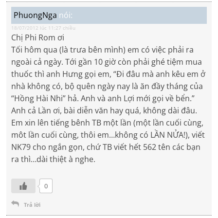
PhuongNga
nói:
18/07/2012 lúc 11:27 chiều
Chị Phi Rom ơi
Tối hôm qua (là trưa bên mình) em có việc phải ra
ngoài cả ngày. Tới gần 10 giờ còn phải ghé tiệm mua
thuốc thì anh Hưng gọi em, “Đi đâu mà anh kêu em ở
nhà không có, bộ quên ngày nay là ăn đầy tháng của
“Hồng Hài Nhi” hả. Anh và anh Lợi mới gọi về bển.”
Anh cả Lần ơi, bài diễn văn hay quá, không dài đâu.
Em xin lên tiếng bênh TB một lần (một lần cuối cùng,
môt lần cuối cùng, thôi em…không có LẦN NỬA!), viết
NK79 cho ngắn gọn, chứ TB viết hết 562 tên các bạn
ra thì…dài thiệt à nghe.
0
Trả lời