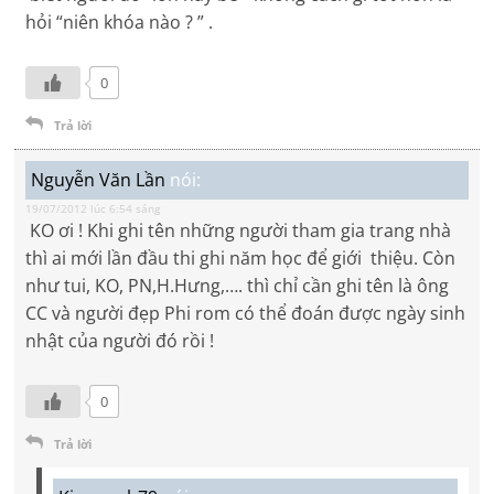
hỏi “niên khóa nào ? ” .
0
Trả lời
Nguyễn Văn Lần
nói:
19/07/2012 lúc 6:54 sáng
KO ơi ! Khi ghi tên những người tham gia trang nhà
thì ai mới lần đầu thi ghi năm học để giới thiệu. Còn
như tui, KO, PN,H.Hưng,…. thì chỉ cần ghi tên là ông
CC và người đẹp Phi rom có thể đoán được ngày sinh
nhật của người đó rồi !
0
Trả lời