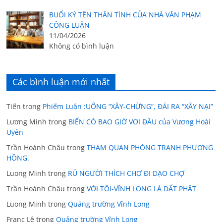
BUỔI KÝ TÊN THÂN TÌNH CỦA NHÀ VĂN PHẠM
CÔNG LUẬN
11/04/2026
Không có bình luận
Các bình luận mới nhất
Tiến
trong
Phiếm Luận :UỐNG “XÂY-CHỪNG”, ĐÁI RA “XÂY NẠI”
Lương Minh
trong
BIỂN CÓ BAO GIỜ VƠI ĐÂU của Vương Hoài
Uyên
Trần Hoành Châu
trong
THAM QUAN PHÒNG TRANH PHƯỢNG
HỒNG.
Luong Minh
trong
RỦ NGƯỜI THÍCH CHỢ ĐI DẠO CHỢ
Trần Hoành Châu
trong
VỚI TÔI-VĨNH LONG LÀ ĐẤT PHẬT
Luong Minh
trong
Quảng trường Vĩnh Long
Franc Lê
trong
Quảng trường Vĩnh Long