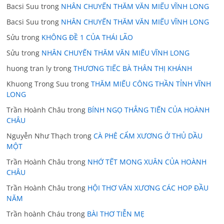
Bacsi Suu
trong
NHÂN CHUYẾN THĂM VĂN MIẾU VĨNH LONG
Bacsi Suu
trong
NHÂN CHUYẾN THĂM VĂN MIẾU VĨNH LONG
Sửu
trong
KHÔNG ĐỀ 1 CỦA THÁI LÃO
Sửu
trong
NHÂN CHUYẾN THĂM VĂN MIẾU VĨNH LONG
huong tran ly
trong
THƯƠNG TIẾC BÀ THÂN THỊ KHÁNH
Khuong Trong Suu
trong
THĂM MIẾU CÔNG THẦN TỈNH VĨNH
LONG
Trần Hoành Châu
trong
BÍNH NGỌ THẲNG TIẾN CỦA HOÀNH
CHÂU
Nguyễn Như Thạch
trong
CÀ PHÊ CẨM XƯƠNG Ở THỦ DẦU
MỘT
Trần Hoành Châu
trong
NHỚ TẾT MONG XUÂN CỦA HOÀNH
CHÂU
Trần Hoành Châu
trong
HỘI THƠ VĂN XƯƠNG CÁC HOP ĐẦU
NĂM
Trần hoành Cháu
trong
BÀI THƠ TIỄN MẸ