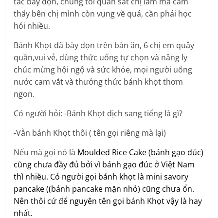
tác bày dọn, chúng tôi quan sát chị làm mà cảm
thấy bên chị mình còn vụng về quá, cần phải học
hỏi nhiều.
Bánh Khọt đã bày dọn trên bàn ăn, 6 chị em quây
quần,vui vẻ, dùng thức uống tự chọn và nâng ly
chúc mừng hội ngộ và sức khỏe, mọi người uống
nước cam vắt và thưởng thức bánh khọt thơm
ngon.
Có người hỏi: -Bánh Khọt dịch sang tiếng là gì?
-Vẫn bánh Khọt thôi ( tên gọi riêng mà lại)
Nếu mà gọi nó là
Moulded Rice Cake (bánh gạo đúc)
cũng chưa đầy đủ bởi vì bánh gạo đúc ở Việt Nam
thì nhiều. Có người gọi bánh khọt là mini savory
pancake ((bánh pancake mặn nhỏ) cũng chưa ổn.
Nên thôi cứ để nguyên tên gọi bánh Khọt vậy là hay
nhất.