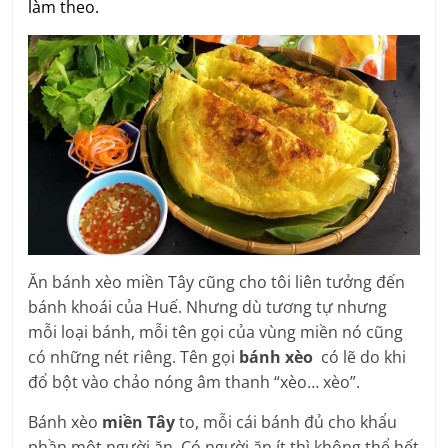
làm theo.
Ăn bánh xèo miền Tây cũng cho tôi liên tưởng đến
bánh khoái của Huế. Nhưng dù tương tự nhưng
mỗi loại bánh, mỗi tên gọi của vùng miền nó cũng
có những nét riêng. Tên gọi
bánh xèo
có lẽ do khi
đổ bột vào chảo nóng âm thanh “xèo… xèo”.
Bánh xèo
miền Tây
to, mỗi cái bánh đủ cho khẩu
phần một người ăn. Có người ăn ít thì không thể hết