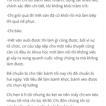
Tôi nhìn chị đổ bánh xèo, nhanh, động tác khéo léo,
chính xác đến chi tiết, tôi không khỏi trầm trồ:
-Chị giỏi quá đi! Viết văn đã cừ khôi rồi mà làm bếp
thì quá nể phục.
-Chị bảo:
-Viết văn xuôi được thì làm gì cũng được, bởi vì sự
tổ chức, cơ cấu sắp xếp cho một tiểu thuyết cũng
cần có đầu óc khoa học mới làm nổi thì không việc
gì xảy ra xung quanh cuộc sống chúng ta mà không
làm được.
Để chuẩn bị cho tiệc bánh tối nay chị đã chuẩn bị
hai ngày: Vật liệu để làm bánh khọt, bánh xèo được
chị chọn kỹ lưỡng
Chị hẹn 6 h tối nhưng do kẹt xe nên mấy chị em kéo
nhau tới nhà chị lúc 6h30. Chị đón chúng tôi từ