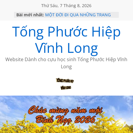
Thứ Sáu, 7 Tháng 8, 2026
Bài mới nhất:
MỘT ĐỜI ĐI QUA NHỮNG TRANG
SÁCH
Tống Phước Hiệp
KHÔNG ĐỀ 19 CỦA THÁI LÃO
CHÙM THƠ CỦA BÍCH HÀ
GIÃ TỪ ĐÀ LẠT của ANTH ĐOÀN
Vĩnh Long
HỌC SỬ HỒI XƯA
Website Dành cho cựu học sinh Tống Phước Hiệp Vĩnh
Long