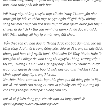
hơn, hình thức phải bắt mắt hơn.
Với trang này, những chuyên mục cũ của trang 71.com gần như
được giữ lại hết, có thêm mục truyện ngắn để giới thiệu những
sáng tác mới ; mục “du lịch hàm thụ” để mọi người được giới thiệu
chuyến đi du lịch kỳ thú của mình hồi năm xưa để độc giả được
biết thêm những cái hay lạ ở một vùng đất khác.
Vẫn theo tôn chỉ ban đầu là “Mong được các bậc đàn anh, các em
từng sống dưới mái trường đóng góp, chia sẻ để trang tin này được
phong phú hơn, có ý nghĩa hơn”. Khái niệm TH Tống Phước Hiệp là
bao gồm cả
Collège de Vinh Long rồi Nguyễn Thông,
Trường cấp 3
thị xã , Trường TH Lưu Văn Liệt ngày nay. Lần này chúng tôi được
giao toàn quyền để đảm bảo lời hứa này của anh Trương Tường
Minh, người sáng lập trang 71.com.
Xin chân thành cám ơn các bạn thời gian qua đã đóng góp tư liệu,
bài vở, tài chính cho trang 71.com và giờ đây vẫn tiếp tục ủng hộ
cho trang tongphuochiep-vinhlong.com này.
Bài vở và ý kiến đóng góp, xin các bạn vui lòng email về :
quanly@tongphuochiep-vinhlong.local