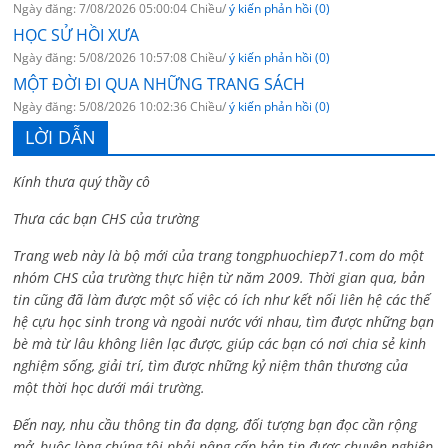
Ngày đăng: 7/08/2026 05:00:04 Chiều/
ý kiến phản hồi (0)
HỌC SỬ HỒI XƯA
Ngày đăng: 5/08/2026 10:57:08 Chiều/
ý kiến phản hồi (0)
MỘT ĐỜI ĐI QUA NHỮNG TRANG SÁCH
Ngày đăng: 5/08/2026 10:02:36 Chiều/
ý kiến phản hồi (0)
LỜI DẪN
Kính thưa quý thầy cô
Thưa các bạn CHS của trường
Trang web này là bộ mới của trang tongphuochiep71.com do một
nhóm CHS của trường thực hiện từ năm 2009. Thời gian qua, bản
tin cũng đã làm được một số việc có ích như kết nối liên hệ các thế
hệ cựu học sinh trong và ngoài nước với nhau, tìm được những bạn
bè mà từ lâu không liên lạc được, giúp các bạn có nơi chia sẻ kinh
nghiệm sống, giải trí, tìm được những kỷ niệm thân thương của
một thời học dưới mái trường.
Đến nay, nhu cầu thông tin đa dạng, đối tượng bạn đọc cần rộng
mở, buộc lòng chúng tôi phải nâng cấp bản tin được chuyên nghiệp