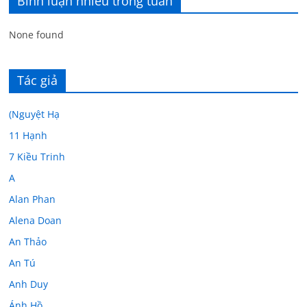
Bình luận nhiều trong tuần
None found
Tác giả
(Nguyệt Hạ
11 Hạnh
7 Kiều Trinh
A
Alan Phan
Alena Doan
An Thảo
An Tú
Anh Duy
Ánh Hồ