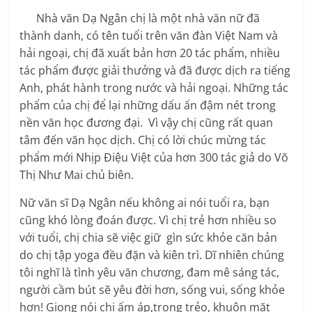
Nhà văn Dạ Ngân chị là một nhà văn nữ đã
thành danh, có tên tuổi trên văn đàn Việt Nam và
hải ngoại, chị đã xuất bản hơn 20 tác phẩm, nhiều
tác phẩm được giải thưởng và đã được dịch ra tiếng
Anh, phát hành trong nước và hải ngoại. Những tác
phẩm của chị để lại những dấu ấn đậm nét trong
nền văn học đương đại. Vì vậy chị cũng rất quan
tâm đến văn học dịch. Chị có lời chúc mừng tác
phẩm mới Nhịp Điệu Việt của hơn 300 tác giả do Võ
Thị Như Mai chủ biên.
Nữ văn sĩ Dạ Ngân nếu không ai nói tuổi ra, bạn
cũng khó lòng đoán được. Vì chị trẻ hơn nhiều so
với tuổi, chị chia sẽ việc giữ gìn sức khỏe căn bản
do chị tập yoga đều đặn và kiên trì. Dĩ nhiên chúng
tôi nghĩ là tình yêu văn chương, đam mê sáng tác,
người cầm bút sẽ yêu đời hơn, sống vui, sống khỏe
hơn! Giọng nói chị ấm áp,trong trẻo, khuôn mặt