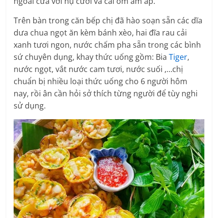
ngoài cửa với nụ cười và cái ôm ấm áp.
Trên bàn trong căn bếp chị đã hào soạn sẵn các dĩa
dưa chua ngọt ăn kèm bánh xèo, hai đĩa rau cải
xanh tươi ngon, nước chấm pha sẵn trong các bình
sứ chuyên dụng, khay thức uống gồm: Bia
Tiger
,
nước ngọt, vắt nước cam tươi, nước suối ,…chị
chuẩn bị nhiều loại thức uống cho 6 người hôm
nay, rồi ân cần hỏi sở thích từng người để tùy nghi
sử dụng.