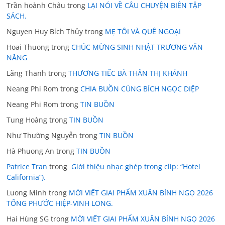
Trần hoành Châu
trong
LẠI NÓI VỀ CÂU CHUYỆN BIÊN TẬP
SÁCH.
Nguyen Huy Bích Thủy
trong
MẸ TÔI VÀ QUÊ NGOẠI
Hoai Thuong
trong
CHÚC MỪNG SINH NHẬT TRƯƠNG VĂN
NĂNG
Lãng Thanh
trong
THƯƠNG TIẾC BÀ THÂN THỊ KHÁNH
Neang Phi Rom
trong
CHIA BUỒN CÙNG BÍCH NGỌC DIỆP
Neang Phi Rom
trong
TIN BUỒN
Tung Hoàng
trong
TIN BUỒN
Như Thường Nguyễn
trong
TIN BUỒN
Hà Phuong An
trong
TIN BUỒN
Patrice Tran
trong
Giới thiệu nhạc ghép trong clip: “Hotel
California”).
Luong Minh
trong
MỜI VIẾT GIAI PHẨM XUÂN BÍNH NGỌ 2026
TỐNG PHƯỚC HIỆP-VINH LONG.
Hai Hùng SG
trong
MỜI VIẾT GIAI PHẨM XUÂN BÍNH NGỌ 2026