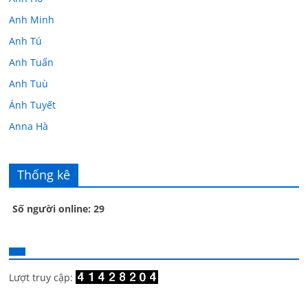
Anh Minh
Anh Tú
Anh Tuấn
Anh Tuù
Ánh Tuyết
Anna Hà
Anth Đoàn
Âu Tú Vân
Thống kê
Bác sĩ Hoa
Số người online: 29
Bác sĩ Stephen Mak
Bác Đạt
Bác Đạt
Bạch Cúc
Lượt truy cập:
Bạch Huệ