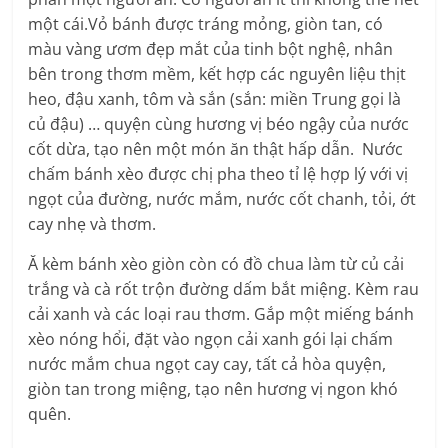
một cái.Vỏ bánh được tráng mỏng, giòn tan, có
màu vàng ươm đẹp mắt của tinh bột nghệ, nhân
bên trong thơm mềm, kết hợp các nguyên liệu thịt
heo, đậu xanh, tôm và sắn (sắn: miền Trung gọi là
củ đậu) … quyện cùng hương vị béo ngậy của nước
cốt dừa, tạo nên một món ăn thật hấp dẫn. Nước
chấm bánh xèo được chị pha theo tỉ lệ hợp lý với vị
ngọt của đường, nước mắm, nước cốt chanh, tỏi, ớt
cay nhẹ và thơm.
Ă kèm bánh xèo giòn còn có đồ chua làm từ củ cải
trắng và cà rốt trộn đường dấm bắt miệng. Kèm rau
cải xanh và các loại rau thơm. Gắp một miếng bánh
xèo nóng hổi, đặt vào ngọn cải xanh gói lại chấm
nước mắm chua ngọt cay cay, tất cả hòa quyện,
giòn tan trong miệng, tạo nên hương vị ngon khó
quên.