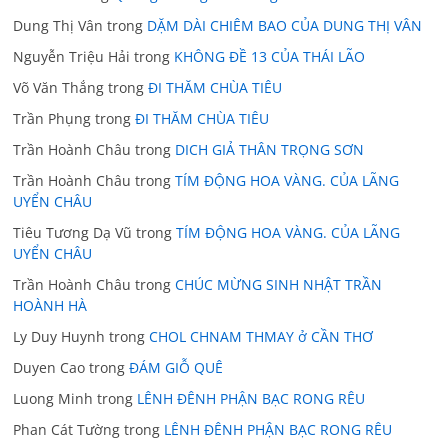
Dung Thị Vân
trong
DẶM DÀI CHIÊM BAO CỦA DUNG THỊ VÂN
Nguyễn Triệu Hải
trong
KHÔNG ĐỀ 13 CỦA THÁI LÃO
Võ Văn Thắng
trong
ĐI THĂM CHÙA TIÊU
Trần Phụng
trong
ĐI THĂM CHÙA TIÊU
Trần Hoành Châu
trong
DICH GIẢ THÂN TRỌNG SƠN
Trần Hoành Châu
trong
TÍM ĐỘNG HOA VÀNG. CỦA LÃNG
UYỂN CHÂU
Tiêu Tương Dạ Vũ
trong
TÍM ĐỘNG HOA VÀNG. CỦA LÃNG
UYỂN CHÂU
Trần Hoành Châu
trong
CHÚC MỪNG SINH NHẬT TRẦN
HOÀNH HÀ
Ly Duy Huynh
trong
CHOL CHNAM THMAY ở CẦN THƠ
Duyen Cao
trong
ĐÁM GIỖ QUÊ
Luong Minh
trong
LÊNH ĐÊNH PHẬN BẠC RONG RÊU
Phan Cát Tường
trong
LÊNH ĐÊNH PHẬN BẠC RONG RÊU