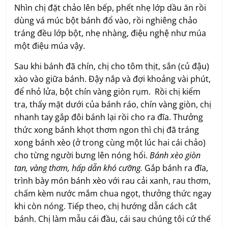
Nhìn chị đặt chảo lên bếp, phết nhẹ lớp dầu ăn rồi
dùng vá múc bột bánh đổ vào, rồi nghiêng chảo
tráng đều lớp bột, nhẹ nhàng, điệu nghệ như múa
một điệu múa vậy.
Sau khi bánh đã chín, chị cho tôm thịt, sắn (củ đậu)
xào vào giữa bánh. Đậy nắp và đợi khoảng vài phút,
để nhỏ lửa, bột chín vàng giòn rụm.
Rồi chị kiểm
tra, thấy mặt dưới của bánh ráo, chín vàng giòn, chị
nhanh tay gắp đôi bánh lại rồi cho ra đĩa. Thưởng
thức xong bánh khọt thơm ngon thì chị đã tráng
xong bánh xèo (ở trong cùng một lúc hai cái chảo)
cho từng người bưng lên nóng hổi.
Bánh xèo giòn
tan, vàng thơm, hấp dẫn khó cưỡng.
Gắp bánh ra đĩa,
trình bày món bánh xèo với rau cải xanh, rau thơm,
chấm kèm nước mắm chua ngọt, thưởng thức ngay
khi còn nóng.
Tiếp theo, chị hướng dẫn cách cắt
bánh. Chị làm mẫu cái đầu, cái sau chúng tôi cứ thế