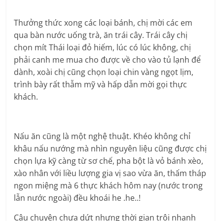
Thưởng thức xong các loại bánh, chị mời các em
qua bàn nước uống trà, ăn trái cây. Trái cây chị
chọn mít Thái loại đỏ hiếm, lúc có lúc không, chị
phải canh me mua cho được về cho vào tủ lạnh để
dành, xoài chị cũng chọn loại chin vàng ngọt lịm,
trình bày rất thẫm mỹ và hấp dẫn mời gọi thực
khách.
Nấu ăn cũng là một nghệ thuật. Khéo không chỉ
khâu nấu nướng mà nhìn nguyên liệu cũng được chị
chọn lựa kỹ càng từ sơ chế, pha bột là vỏ bánh xèo,
xào nhân với liều lượng gia vị sao vừa ăn, thấm tháp
ngon miệng mà 6 thực khách hôm nay (nước trong
lẫn nước ngoài) đều khoái he .he..!
Câu chuyện chưa dứt nhưng thời gian trôi nhanh