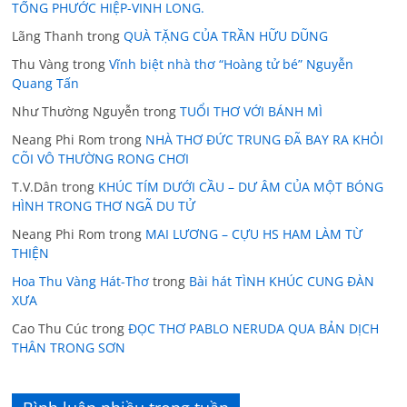
TỐNG PHƯỚC HIỆP-VINH LONG.
Lãng Thanh
trong
QUÀ TẶNG CỦA TRẦN HỮU DŨNG
Thu Vàng
trong
Vĩnh biệt nhà thơ “Hoàng tử bé” Nguyễn
Quang Tấn
Như Thường Nguyễn
trong
TUỔI THƠ VỚI BÁNH MÌ
Neang Phi Rom
trong
NHÀ THƠ ĐỨC TRUNG ĐÃ BAY RA KHỎI
CÕI VÔ THƯỜNG RONG CHƠI
T.V.Dân
trong
KHÚC TÍM DƯỚI CẦU – DƯ ÂM CỦA MỘT BÓNG
HÌNH TRONG THƠ NGÃ DU TỬ
Neang Phi Rom
trong
MAI LƯƠNG – CỰU HS HAM LÀM TỪ
THIỆN
Hoa Thu Vàng Hát-Thơ
trong
Bài hát TÌNH KHÚC CUNG ĐÀN
XƯA
Cao Thu Cúc
trong
ĐỌC THƠ PABLO NERUDA QUA BẢN DỊCH
THÂN TRONG SƠN