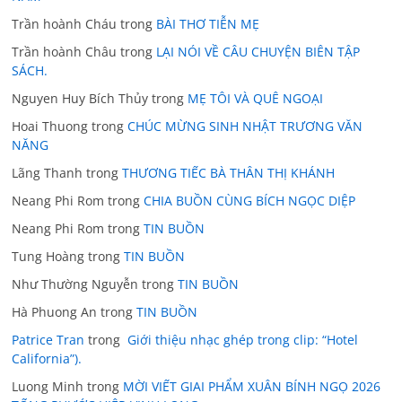
Trần hoành Cháu
trong
BÀI THƠ TIỄN MẸ
Trần hoành Châu
trong
LẠI NÓI VỀ CÂU CHUYỆN BIÊN TẬP
SÁCH.
Nguyen Huy Bích Thủy
trong
MẸ TÔI VÀ QUÊ NGOẠI
Hoai Thuong
trong
CHÚC MỪNG SINH NHẬT TRƯƠNG VĂN
NĂNG
Lãng Thanh
trong
THƯƠNG TIẾC BÀ THÂN THỊ KHÁNH
Neang Phi Rom
trong
CHIA BUỒN CÙNG BÍCH NGỌC DIỆP
Neang Phi Rom
trong
TIN BUỒN
Tung Hoàng
trong
TIN BUỒN
Như Thường Nguyễn
trong
TIN BUỒN
Hà Phuong An
trong
TIN BUỒN
Patrice Tran
trong
Giới thiệu nhạc ghép trong clip: “Hotel
California”).
Luong Minh
trong
MỜI VIẾT GIAI PHẨM XUÂN BÍNH NGỌ 2026