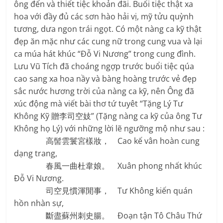
ông đến và thiết tiệc khoản đãi. Buổi tiệc thật xa
hoa với đầy đủ các sơn hào hải vị, mỹ tửu quỳnh
tương, dưa ngon trái ngọt. Có một nàng ca kỹ thật
đẹp ăn mặc như các cung nữ trong cung vua và lại
ca múa hát khúc “Đỗ Vi Nương” trong cung đình.
Lưu Vũ Tích đã choáng ngợp trước buổi tiệc qúa
cao sang xa hoa nầy và bàng hoàng trước vẻ đẹp
sắc nước hương trời của nàng ca kỹ, nên Ông đã
xúc động mà viết bài thơ tứ tuyêt “Tặng Lý Tư
Không Kỹ 贈李司空妓” (Tặng nàng ca kỹ của ông Tư
Không họ Lý) với những lời lẽ ngưỡng mộ như sau :
高髻雲鬟宮樣妝， Cao kế vân hoàn cung
dạng trang,
春風一曲杜韋娘。 Xuân phong nhất khúc
Đỗ Vi Nương.
司空見慣渾閒事， Tư Không kiến quán
hồn nhàn sự,
斷盡蘇州刺史腸。 Đoạn tận Tô Châu Thứ