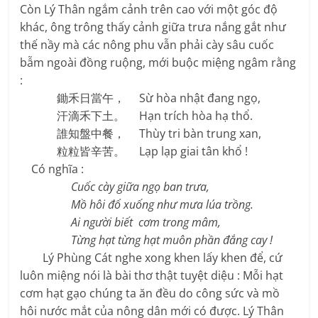
Còn Lý Thân ngắm cảnh trên cao với một góc độ
khác, ông trông thấy cảnh giữa trưa nắng gắt như
thế nầy mà các nông phu vẫn phải cày sâu cuốc
bẫm ngoài đồng ruộng, mới buộc miệng ngâm rằng
:
鋤禾日當午， Sừ hòa nhật đang ngọ,
汗滴禾下土。 Hạn trích hòa hạ thổ.
誰知盤中餐， Thùy tri bàn trung xan,
粒粒皆辛苦。 Lạp lạp giai tân khổ !
Có nghĩa :
Cuốc cày giữa ngọ ban trưa,
Mồ hôi đổ xuống như mưa lúa trồng.
Ai người biết cơm trong mâm,
Từng hạt từng hạt muôn phần đắng cay !
Lý Phùng Cát nghe xong khen lấy khen để, cứ
luôn miệng nói là bài thơ thật tuyệt diệu : Mỗi hạt
cơm hạt gạo chúng ta ăn đều do công sức và mồ
hôi nước mắt của nông dân mới có được. Lý Thân