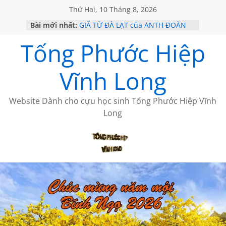
Thứ Hai, 10 Tháng 8, 2026
Bài mới nhất:
GIÃ TỪ ĐÀ LẠT của ANTH ĐOÀN
SÀI GÒN – HÒN NGỌC VIỄN ĐÔNG
Tống Phước Hiệp
KHÔNG ĐỀ 20 CỦA THÁI LÃO
KHÔNG ĐỀ 19 CỦA THÁI LÃO
CHÙM THƠ CỦA BÍCH HÀ
Vĩnh Long
Website Dành cho cựu học sinh Tống Phước Hiệp Vĩnh
Long