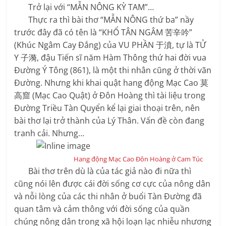
Trở lại với “MẪN NÔNG KỲ TAM”…
Thực ra thì bài thơ “MẪN NÔNG thứ ba” nầy
trước đây đã có tên là “KHỔ TÂN NGÂM 苦辛吟”
(Khúc Ngâm Cay Đắng) của VU PHẦN 于濆, tự là TỬ
Y 子漪, đậu Tiến sĩ năm Hàm Thông thứ hai đời vua
Đường Ý Tông (861), là một thi nhân cũng ở thời vãn
Đường. Nhưng khi khai quật hang động Mạc Cao 莫
高窟 (Mạc Cao Quật) ở Đôn Hoàng thì tài liệu trong
Đường Triều Tàn Quyển kể lại giai thoại trên, nên
bài thơ lại trở thành của Lý Thân. Vấn đề còn đang
tranh cải. Nhưng…
Hang động Mạc Cao Đôn Hoàng ở Cam Túc
Bài thơ trên dù là của tác giả nào đi nữa thì
cũng nói lên được cái đời sống cơ cực của nông dân
và nỗi lòng của các thi nhân ở buổi Tàn Đường đã
quan tâm và cảm thông với đời sống của quần
chúng nông dân trong xã hội loạn lạc nhiễu nhương