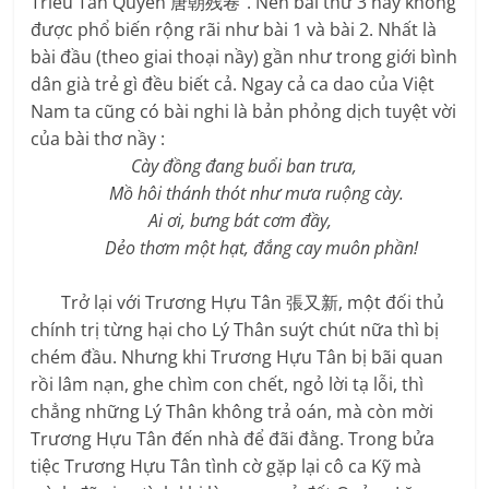
Triều Tàn Quyển 唐朝残卷”. Nên bài thứ 3 nầy không
được phổ biến rộng rãi như bài 1 và bài 2. Nhất là
bài đầu (theo giai thoại nầy) gần như trong giới bình
dân già trẻ gì đều biết cả. Ngay cả ca dao của Việt
Nam ta cũng có bài nghi là bản phỏng dịch tuyệt vời
của bài thơ nầy :
Cày đồng đang buổi ban trưa,
Mồ hôi thánh thót như mưa ruộng cày.
Ai ơi, bưng bát cơm đầy,
Dẻo thơm một hạt, đắng cay muôn phần!
Trở lại với Trương Hựu Tân 張又新, một đối thủ
chính trị từng hại cho Lý Thân suýt chút nữa thì bị
chém đầu. Nhưng khi Trương Hựu Tân bị bãi quan
rồi lâm nạn, ghe chìm con chết, ngỏ lời tạ lỗi, thì
chẳng những Lý Thân không trả oán, mà còn mời
Trương Hựu Tân đến nhà để đãi đằng. Trong bửa
tiệc Trương Hựu Tân tình cờ gặp lại cô ca Kỹ mà