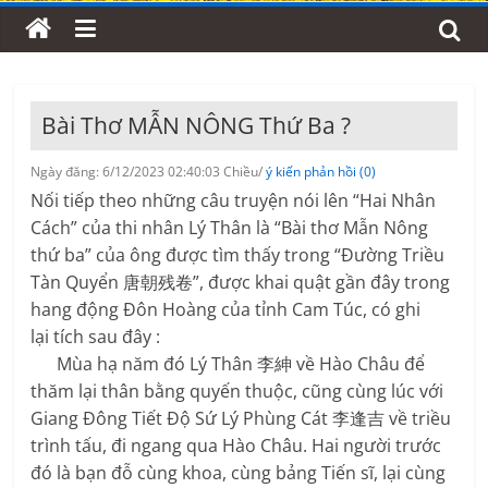
Bài Thơ MẪN NÔNG Thứ Ba ?
Ngày đăng: 6/12/2023 02:40:03 Chiều/
ý kiến phản hồi (0)
Nối tiếp theo những câu truyện nói lên “Hai Nhân
Cách” của thi nhân Lý Thân là “Bài thơ Mẫn Nông
thứ ba” của ông được tìm thấy trong “Đường Triều
Tàn Quyển 唐朝残卷”, được khai quật gần đây trong
hang động Đôn Hoàng của tỉnh Cam Túc, có ghi
lại tích sau đây :
Mùa hạ năm đó Lý Thân 李紳 về Hào Châu để
thăm lại thân bằng quyến thuộc, cũng cùng lúc với
Giang Đông Tiết Độ Sứ Lý Phùng Cát 李逢吉 về triều
trình tấu, đi ngang qua Hào Châu. Hai người trước
đó là bạn đỗ cùng khoa, cùng bảng Tiến sĩ, lại cùng