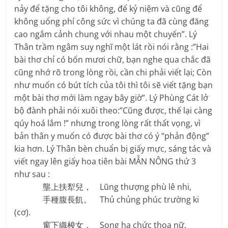
nảy để tặng cho tôi không, để kỷ niệm và cũng để
không uổng phí công sức vì chúng ta đã cùng đăng
cao ngắm cảnh chung với nhau một chuyến”. Lý
Thân trầm ngâm suy nghĩ một lát rồi nói rằng :”Hai
bài thơ chỉ có bốn mươi chữ, bạn nghe qua chắc đã
cũng nhớ rõ trong lòng rồi, cần chi phải viết lại; Còn
như muốn có bút tích của tôi thì tôi sẽ viết tặng bạn
một bài thơ mới làm ngay bây giờ”. Lý Phùng Cát lở
bộ đành phải nói xuôi theo:”Cũng được, thế lại càng
qúy hoá lắm !” nhưng trong lòng rất thất vọng, vì
bản thân y muốn có được bài thơ có ý “phản động”
kia hơn. Lý Thân bèn chuẩn bị giấy mực, sáng tác và
viết ngay lên giấy hoa tiên bài MẪN NÔNG thứ 3
như sau :
壟上扶犁兒， Lũng thượng phù lê nhi,
手種腹長飢。 Thủ chủng phúc trường ki
(cơ).
窗下織梭女， Song hạ chức thoa nữ,