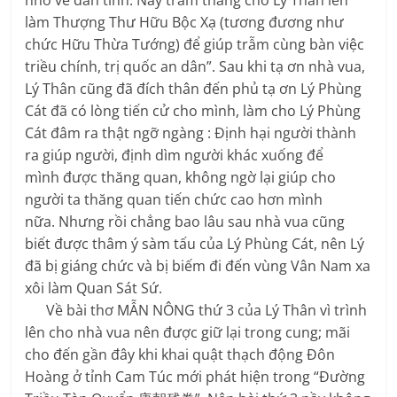
nhở về dân tình. Nay trẫm thăng cho Lý Thân lên
làm Thượng Thư Hữu Bộc Xạ (tương đương như
chức Hữu Thừa Tướng) để giúp trẫm cùng bàn việc
triều chính, trị quốc an dân”. Sau khi tạ ơn nhà vua,
Lý Thân cũng đã đích thân đến phủ tạ ơn Lý Phùng
Cát đã có lòng tiến cử cho mình, làm cho Lý Phùng
Cát đâm ra thật ngỡ ngàng : Định hại người thành
ra giúp người, định dìm người khác xuống để
mình được thăng quan, không ngờ lại giúp cho
người ta thăng quan tiến chức cao hơn mình
nữa. Nhưng rồi chẳng bao lâu sau nhà vua cũng
biết được thâm ý sàm tấu của Lý Phùng Cát, nên Lý
đã bị giáng chức và bị biếm đi đến vùng Vân Nam xa
xôi làm Quan Sát Sứ.
Về bài thơ MẪN NÔNG thứ 3 của Lý Thân vì trình
lên cho nhà vua nên được giữ lại trong cung; mãi
cho đến gần đây khi khai quật thạch động Đôn
Hoàng ở tỉnh Cam Túc mới phát hiện trong “Đường