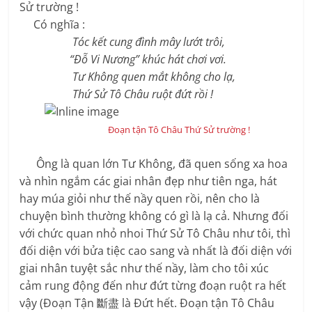
Sử trường !
Có nghĩa :
Tóc kết cung đình mây lướt trôi,
“Đỗ Vi Nương” khúc hát chơi vơi.
Tư Không quen mắt không cho lạ,
Thứ Sử Tô Châu ruột đứt rồi !
Đo
ạn t
ận T
ô Ch
âu Th
ứ S
ử tr
ường !
Ông là quan lớn Tư Không, đã quen sống xa hoa
và nhìn ngắm các giai nhân đẹp như tiên nga, hát
hay múa giỏi như thế nầy quen rồi, nên cho là
chuyện bình thường không có gì là lạ cả. Nhưng đối
với chức quan nhỏ nhoi Thứ Sử Tô Châu như tôi, thì
đối diện với bửa tiệc cao sang và nhất là đối diện với
giai nhân tuyệt sắc như thế nầy, làm cho tôi xúc
cảm rung động đến như đứt từng đoạn ruột ra hết
vậy (Đoạn Tận 斷盡 là Đứt hết. Đoạn tận Tô Châu