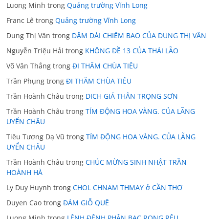
Luong Minh
trong
Quảng trường Vĩnh Long
Franc Lê
trong
Quảng trường Vĩnh Long
Dung Thị Vân
trong
DẶM DÀI CHIÊM BAO CỦA DUNG THỊ VÂN
Nguyễn Triệu Hải
trong
KHÔNG ĐỀ 13 CỦA THÁI LÃO
Võ Văn Thắng
trong
ĐI THĂM CHÙA TIÊU
Trần Phụng
trong
ĐI THĂM CHÙA TIÊU
Trần Hoành Châu
trong
DICH GIẢ THÂN TRỌNG SƠN
Trần Hoành Châu
trong
TÍM ĐỘNG HOA VÀNG. CỦA LÃNG
UYỂN CHÂU
Tiêu Tương Dạ Vũ
trong
TÍM ĐỘNG HOA VÀNG. CỦA LÃNG
UYỂN CHÂU
Trần Hoành Châu
trong
CHÚC MỪNG SINH NHẬT TRẦN
HOÀNH HÀ
Ly Duy Huynh
trong
CHOL CHNAM THMAY ở CẦN THƠ
Duyen Cao
trong
ĐÁM GIỖ QUÊ
Luong Minh
trong
LÊNH ĐÊNH PHẬN BẠC RONG RÊU