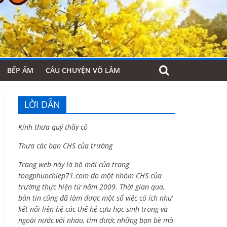
BẾP ẤM
CÂU CHUYỆN VÕ LÂM
LỜI DẪN
Kính thưa quý thầy cô
Thưa các bạn CHS của trường
Trang web này là bộ mới của trang
tongphuochiep71.com do một nhóm CHS của
trường thực hiện từ năm 2009. Thời gian qua,
bản tin cũng đã làm được một số việc có ích như
kết nối liên hệ các thế hệ cựu học sinh trong và
ngoài nước với nhau, tìm được những bạn bè mà