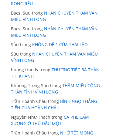
RONG RÊU
Bacsi Suu
trong
NHÂN CHUYẾN THĂM VĂN
MIẾU VĨNH LONG
Bacsi Suu
trong
NHÂN CHUYẾN THĂM VĂN
MIẾU VĨNH LONG
Sửu
trong
KHÔNG ĐỀ 1 CỦA THÁI LÃO
Sửu
trong
NHÂN CHUYẾN THĂM VĂN MIẾU
VĨNH LONG
huong tran ly
trong
THƯƠNG TIẾC BÀ THÂN
THỊ KHÁNH
Khuong Trong Suu
trong
THĂM MIẾU CÔNG
THẦN TỈNH VĨNH LONG
Trần Hoành Châu
trong
BÍNH NGỌ THẲNG
TIẾN CỦA HOÀNH CHÂU
Nguyễn Như Thạch
trong
CÀ PHÊ CẨM
XƯƠNG Ở THỦ DẦU MỘT
Trần Hoành Châu
trong
NHỚ TẾT MONG