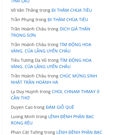
THÁI LÃO
Võ Văn Thắng
trong
ĐI THĂM CHÙA TIÊU
Trần Phụng
trong
ĐI THĂM CHÙA TIÊU
Trần Hoành Châu
trong
DICH GIẢ THÂN
TRỌNG SƠN
Trần Hoành Châu
trong
TÍM ĐỘNG HOA
VÀNG. CỦA LÃNG UYỂN CHÂU
Tiêu Tương Dạ Vũ
trong
TÍM ĐỘNG HOA
VÀNG. CỦA LÃNG UYỂN CHÂU
Trần Hoành Châu
trong
CHÚC MỪNG SINH
NHẬT TRẦN HOÀNH HÀ
Ly Duy Huynh
trong
CHOL CHNAM THMAY ở
CẦN THƠ
Duyen Cao
trong
ĐÁM GIỖ QUÊ
Luong Minh
trong
LÊNH ĐÊNH PHẬN BẠC
RONG RÊU
Phan Cát Tường
trong
LÊNH ĐÊNH PHẬN BẠC