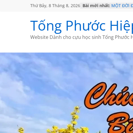
Thứ Bảy, 8 Tháng 8, 2026
Bài mới nhất:
MỘT ĐỜI 
SÁCH
KHÔNG ĐỀ 
Tống Phước Hiệ
CHÙM THƠ
GIÃ TỪ ĐÀ
HỌC SỬ H
Website Dành cho cựu học sinh Tống Phước H