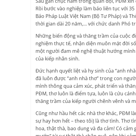
Sau gần chục năm trong quân đội, PĐM xin c
Rồi bước vào nghiệp làm báo liên tục với 35
Báo Pháp Luật Việt Nam (Bộ Tư Pháp) và Thờ
thời gian dài 20 năm,… với chức danh Phó 
Những biến động và thăng trầm của cuộc đời
nghiệm thực tế, nhận diện muôn mặt đời sốn
một người đam mê nghệ thuật hướng mình đ
của kiếp nhân sinh.
Đức hạnh quyết liệt và hy sinh của “anh nh
đã luôn được “anh nhà thơ” trong con người
mình thông qua cảm xúc, phát triển và thăn
PĐM, thơ luôn là điểm tựa, luôn là cứu cánh
thăng trầm của kiếp người chênh vênh và 
Cũng như hầu hết các nhà thơ khác, PĐM làm
sự hay hơn hết – theo tôi) là thơ tình. Thơ 
hoa, thật thà, bao dung và đa cảm! Có cảm
mướn” từ sự thật thà chân quê, nên khi cảm 