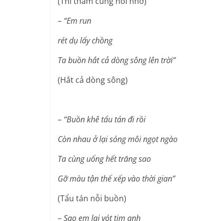
(Thì thầm cùng nỗi nhớ)
–
“Em run
rét dụ lấy chồng
Ta buồn hắt cả dòng sông lên trời”
(Hắt cả dòng sông)
–
“Buồn khê tẩu tán đi rồi
Còn nhau ở lại sóng môi ngọt ngào
Ta cùng uống hết trăng sao
Gỡ màu tận thế xếp vào thời gian”
(Tẩu tán nỗi buồn)
–
Sao em lại vót tim anh