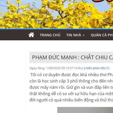
TRANG CHỦ
TIN NHÀ
QUÁN CÀ PH
PHẠM ĐỨC MẠNH : CHẮT CHIU 
Ngày đăng: 1/08/2020 09:19:07 Chiều/
ý kiến phản hồi (1)
Tôi có cơ duyên được đọc khá nhiều thơ P
còn là học sinh cấp 3 phổ thông cho đến n
được mấy năm rồi. Giữ gìn và vun đắp liên 
thật không dễ có so với sự hữu hạn của một
đời người có quá nhiều biến động và thử th