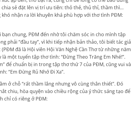
ia sẻ đặt lên vị trí ưu tiên: thỏ thẻ, thủ thỉ, thầm thì…
g khó nhận ra lời khuyên khá phù hợp với thơ tình PĐM:
i bạn chung, PĐM đến nhờ tôi chăm sóc in cho mình tập
g phải “đầu tay”, vì khi tiếp nhận bản thảo, tôi biết tác giả
ác (PĐM đã là Hội viên Hội Văn Nghệ Cần Thơ từ những năm
ấy là một tuyển tập thơ tình: “Đừng Theo Trăng Em Nhé!”.
niệm” để chuẩn bị in trong tập thơ thứ 7 của PĐM, cũng vui và
tình: “Em Đừng Rủ Nhớ Đi Xa”.
m ở chỗ “rất thầm lắng nhưng vô cùng thân thiết”. Đó
hắt chiu, hòa quyện vào chiều rộng của ý thức sáng tạo để
h chỉ có riêng ở PĐM: