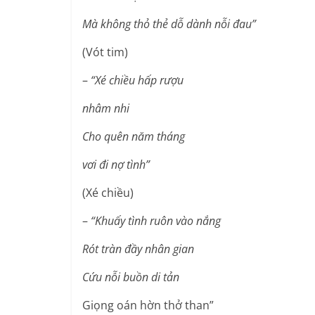
Mà không thỏ thẻ dỗ dành nỗi đau”
(Vót tim)
–
“Xé chiều hấp rượu
nhâm nhi
Cho quên năm tháng
vơi đi nợ tình”
(Xé chiều)
–
“Khuấy tình ruôn vào nắng
Rót tràn đầy nhân gian
Cứu nỗi buồn di tản
Giọng oán hờn thở than”