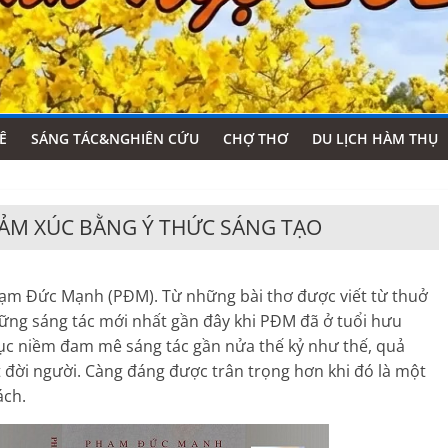
Ê
SÁNG TÁC&NGHIÊN CỨU
CHỢ THƠ
DU LỊCH HÀM THỤ
CẢM XÚC BẰNG Ý THỨC SÁNG TẠO
hạm Đức Mạnh (PĐM). Từ những bài thơ được viết từ thuở
hững sáng tác mới nhất gần đây khi PĐM đã ở tuổi hưu
tục niềm đam mê sáng tác gần nửa thế kỷ như thế, quả
 đời người. Càng đáng được trân trọng hơn khi đó là một
ách.