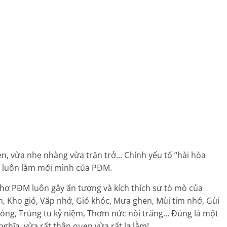
n, vừa nhẹ nhàng vừa trăn trở… Chính yếu tố “hài hòa
o, luôn làm mới mình của PĐM.
thơ PĐM luôn gây ấn tượng và kích thích sự tò mò của
, Kho gió, Vấp nhớ, Gió khóc, Mưa ghen, Mùi tim nhớ, Gùi
sóng, Trùng tu kỷ niệm, Thơm nức nồi trăng… Đúng là một
ghĩa, vừa rất thân quen vừa rất lạ lẫm!