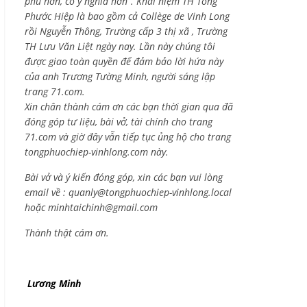
phú hơn, có ý nghĩa hơn”. Khái niệm TH Tống
Phước Hiệp là bao gồm cả
Collège de Vinh Long
rồi Nguyễn Thông,
Trường cấp 3 thị xã , Trường
TH Lưu Văn Liệt ngày nay. Lần này chúng tôi
được giao toàn quyền để đảm bảo lời hứa này
của anh Trương Tường Minh, người sáng lập
trang 71.com.
Xin chân thành cám ơn các bạn thời gian qua đã
đóng góp tư liệu, bài vở, tài chính cho trang
71.com và giờ đây vẫn tiếp tục ủng hộ cho trang
tongphuochiep-vinhlong.com này.
Bài vở và ý kiến đóng góp, xin các bạn vui lòng
email về :
quanly@tongphuochiep-vinhlong.local
hoặc
minhtaichinh@gmail.com
Thành thật cám ơn.
Lương Minh