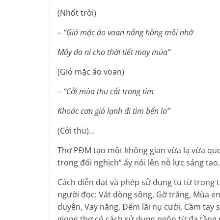
(Nhốt trời)
–
“Gió mặc áo voan nắng hồng môi nhớ
Mây đo ni cho thời tiết may mùa”
(Gió mặc áo voan)
–
“Cởi mùa thu cất trong tim
Khoác cơn gió lạnh đi tìm bến lo”
(Cởi thu)…
Thơ PĐM tạo một không gian vừa lạ vừa que
trong đối nghịch” ấy nói lên nỗ lực sáng tạ
Cách diễn đạt và phép sử dụng tu từ trong 
người đọc: Vắt dòng sông, Gỡ trăng, Mùa em
duyên, Vay nắng, Đếm lãi nụ cười, Cầm tay 
giọng thơ có cách sử dụng ngôn từ đa tầng n