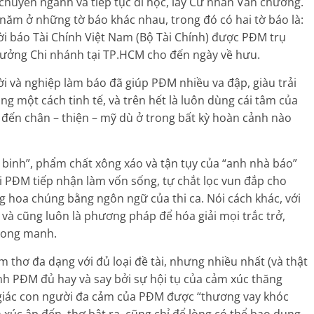
huyển ngành và tiếp tục đi học, lấy Cử nhân Văn chương.
 năm ở những tờ báo khác nhau, trong đó có hai tờ báo là:
i báo Tài Chính Việt Nam (Bộ Tài Chính) được PĐM trụ
trưởng Chi nhánh tại TP.HCM cho đến ngày về hưu.
 và nghiệp làm báo đã giúp PĐM nhiều va đập, giàu trải
g một cách tinh tế, và trên hết là luôn dùng cái tâm của
ến chân – thiện – mỹ dù ở trong bất kỳ hoàn cảnh nào
à binh”, phẩm chất xông xáo và tận tụy của “anh nhà báo”
 PĐM tiếp nhận làm vốn sống, tự chắt lọc vun đắp cho
g hoa chúng bằng ngôn ngữ của thi ca. Nói cách khác, với
 và cũng luôn là phương pháp để hóa giải mọi trắc trở,
mong manh.
 thơ đa dạng với đủ loại đề tài, nhưng nhiều nhất (và thật
tình PĐM đủ hay và say bởi sự hội tụ của cảm xúc thăng
 giác con người đa cảm của PĐM được “thương vay khóc
xúc ập đến, thơ bật ra, cũng chỉ để lòng có thể bao dung