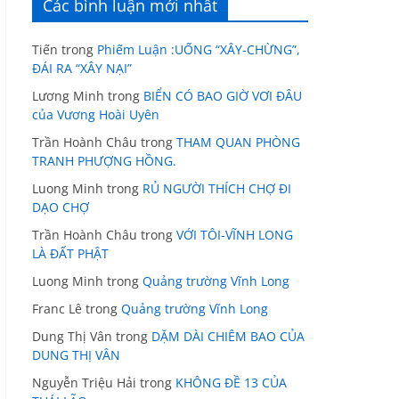
Các bình luận mới nhất
Tiến
trong
Phiếm Luận :UỐNG “XÂY-CHỪNG”,
ĐÁI RA “XÂY NẠI”
Lương Minh
trong
BIỂN CÓ BAO GIỜ VƠI ĐÂU
của Vương Hoài Uyên
Trần Hoành Châu
trong
THAM QUAN PHÒNG
TRANH PHƯỢNG HỒNG.
Luong Minh
trong
RỦ NGƯỜI THÍCH CHỢ ĐI
DẠO CHỢ
Trần Hoành Châu
trong
VỚI TÔI-VĨNH LONG
LÀ ĐẤT PHẬT
Luong Minh
trong
Quảng trường Vĩnh Long
Franc Lê
trong
Quảng trường Vĩnh Long
Dung Thị Vân
trong
DẶM DÀI CHIÊM BAO CỦA
DUNG THỊ VÂN
Nguyễn Triệu Hải
trong
KHÔNG ĐỀ 13 CỦA