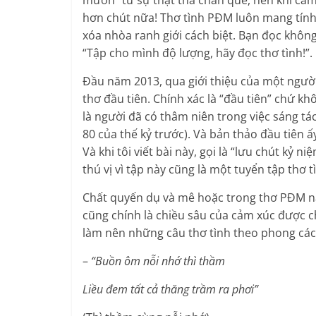
hơn chút nữa! Thơ tình PĐM luôn mang tính ch
xóa nhòa ranh giới cách biệt. Bạn đọc khôn
“Tập cho mình độ lượng, hãy đọc thơ tình!”.
Đầu năm 2013, qua giới thiệu của một ngườ
thơ đầu tiên. Chính xác là “đầu tiên” chứ khôn
là người đã có thâm niên trong việc sáng t
80 của thế kỷ trước). Và bản thảo đầu tiên 
Và khi tôi viết bài này, gọi là “lưu chút kỷ 
thú vị vì tập này cũng là một tuyển tập thơ 
Chất quyến dụ và mê hoặc trong thơ PĐM nằ
cũng chính là chiều sâu của cảm xúc được c
làm nên những câu thơ tình theo phong các
–
“Buồn ôm nỗi nhớ thì thầm
Liều đem tất cả thăng trầm ra phơi”