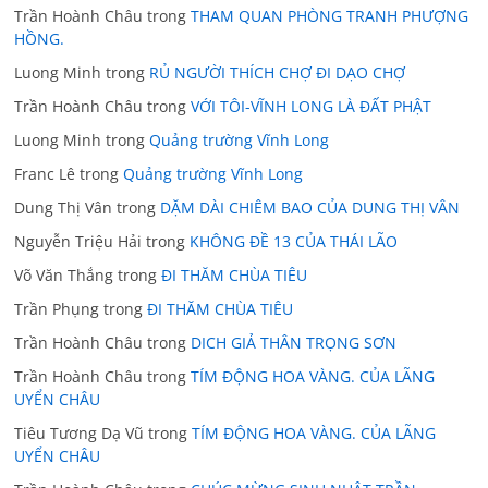
Trần Hoành Châu
trong
THAM QUAN PHÒNG TRANH PHƯỢNG
HỒNG.
Luong Minh
trong
RỦ NGƯỜI THÍCH CHỢ ĐI DẠO CHỢ
Trần Hoành Châu
trong
VỚI TÔI-VĨNH LONG LÀ ĐẤT PHẬT
Luong Minh
trong
Quảng trường Vĩnh Long
Franc Lê
trong
Quảng trường Vĩnh Long
Dung Thị Vân
trong
DẶM DÀI CHIÊM BAO CỦA DUNG THỊ VÂN
Nguyễn Triệu Hải
trong
KHÔNG ĐỀ 13 CỦA THÁI LÃO
Võ Văn Thắng
trong
ĐI THĂM CHÙA TIÊU
Trần Phụng
trong
ĐI THĂM CHÙA TIÊU
Trần Hoành Châu
trong
DICH GIẢ THÂN TRỌNG SƠN
Trần Hoành Châu
trong
TÍM ĐỘNG HOA VÀNG. CỦA LÃNG
UYỂN CHÂU
Tiêu Tương Dạ Vũ
trong
TÍM ĐỘNG HOA VÀNG. CỦA LÃNG
UYỂN CHÂU