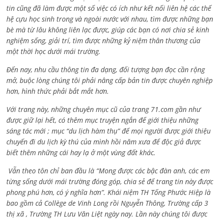
tin cũng đã làm được một số việc có ích như kết nối liên hệ các thế
hệ cựu học sinh trong và ngoài nước với nhau, tìm được những bạn
bè mà từ lâu không liên lạc được, giúp các bạn có nơi chia sẻ kinh
nghiệm sống, giải trí, tìm được những kỷ niệm thân thương của
một thời học dưới mái trường.
Đến nay, nhu cầu thông tin đa dạng, đối tượng bạn đọc cần rộng
mở, buộc lòng chúng tôi phải nâng cấp bản tin được chuyên nghiệp
hơn, hình thức phải bắt mắt hơn.
Với trang này, những chuyên mục cũ của trang 71.com gần như
được giữ lại hết, có thêm mục truyện ngắn để giới thiệu những
sáng tác mới ; mục “du lịch hàm thụ” để mọi người được giới thiệu
chuyến đi du lịch kỳ thú của mình hồi năm xưa để độc giả được
biết thêm những cái hay lạ ở một vùng đất khác.
Vẫn theo tôn chỉ ban đầu là “Mong được các bậc đàn anh, các em
từng sống dưới mái trường đóng góp, chia sẻ để trang tin này được
phong phú hơn, có ý nghĩa hơn”. Khái niệm TH Tống Phước Hiệp là
bao gồm cả
Collège de Vinh Long rồi Nguyễn Thông,
Trường cấp 3
thị xã , Trường TH Lưu Văn Liệt ngày nay. Lần này chúng tôi được