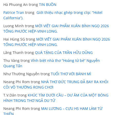
Hà Phuong An
trong
TIN BUỒN
Patrice Tran
trong
Giới thiệu nhạc ghép trong clip: “Hotel
California”).
Luong Minh
trong
MỜI VIẾT GIAI PHẨM XUÂN BÍNH NGỌ 2026
TỐNG PHƯỚC HIỆP-VINH LONG.
Hai Hùng SG
trong
MỜI VIẾT GIAI PHẨM XUÂN BÍNH NGỌ 2026
TỐNG PHƯỚC HIỆP-VINH LONG.
Lãng Thanh
trong
QUÀ TẶNG CỦA TRẦN HỮU DŨNG
Thu Vàng
trong
Vĩnh biệt nhà thơ “Hoàng tử bé” Nguyễn
Quang Tấn
Như Thường Nguyễn
trong
TUỔI THƠ VỚI BÁNH MÌ
Neang Phi Rom
trong
NHÀ THƠ ĐỨC TRUNG ĐÃ BAY RA KHỎI
CÕI VÔ THƯỜNG RONG CHƠI
T.V.Dân
trong
KHÚC TÍM DƯỚI CẦU – DƯ ÂM CỦA MỘT BÓNG
HÌNH TRONG THƠ NGÃ DU TỬ
Neang Phi Rom
trong
MAI LƯƠNG – CỰU HS HAM LÀM TỪ
THIỆN