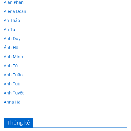
Alan Phan
Alena Doan
An Thảo
An Tú
Anh Duy
Ánh Hồ
Anh Minh
Anh Tú
Anh Tuấn
Anh Tuù
Ánh Tuyết
Anna Hà
Anth Đoàn
Âu Tú Vân
Thống kê
Bác sĩ Hoa