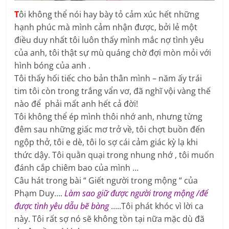
T
ôi không thể nói hay bày tỏ cảm xúc hết những
hạnh phúc mà mình cảm nhận được, bởi lẻ một
điều duy nhất tôi luôn thấy mình mắc nợ tình yêu
của anh, tôi thật sự mù quáng chờ đợi mòn mỏi với
hình bóng của anh .
Tôi thấy hối tiếc cho bản thân mình – năm ấy trái
tim tôi còn trong trắng vẩn vơ, đã nghĩ vội vàng thế
nào để phải mất anh hết cả đời!
Tôi không thể ép mình thôi nhớ anh, nhưng từng
đêm sau những giấc mơ trở về, tôi chợt buồn đến
ngộp thở, tôi e dè, tôi lo sợ cái cảm giác kỳ lạ khi
thức dậy. Tôi quằn quại trong nhung nhớ , tôi muốn
đánh cắp chiêm bao của mình …
Câu hát trong bài “ Giết người trong mộng “ của
Phạm Duy….
Làm sao giữ được người trong mộng /để
được tình yêu dẫu bẽ bàng
…..Tôi phát khóc vì lời ca
này. Tôi rất sợ nó sẽ không tồn tại nữa mặc dù đã