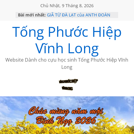
Chủ Nhật, 9 Tháng 8, 2026
Bài mới nhất:
GIÃ TỪ ĐÀ LẠT của ANTH ĐOÀN
SÀI GÒN – HÒN NGỌC VIỄN ĐÔNG
Tống Phước Hiệp
KHÔNG ĐỀ 20 CỦA THÁI LÃO
KHÔNG ĐỀ 19 CỦA THÁI LÃO
CHÙM THƠ CỦA BÍCH HÀ
Vĩnh Long
Website Dành cho cựu học sinh Tống Phước Hiệp Vĩnh
Long