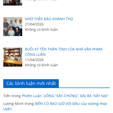
NHỚ THẦY ĐÀO KHÁNH THỌ
21/04/2026
Không có bình luận
BUỔI KÝ TÊN THÂN TÌNH CỦA NHÀ VĂN PHẠM
CÔNG LUẬN
11/04/2026
Không có bình luận
Các bình luận mới nhất
Tiến
trong
Phiếm Luận :UỐNG “XÂY-CHỪNG”, ĐÁI RA “XÂY NẠI”
Lương Minh
trong
BIỂN CÓ BAO GIỜ VƠI ĐÂU của Vương Hoài
Uyên