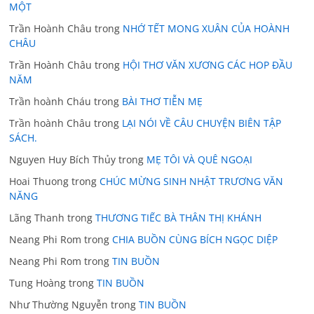
MỘT
Trần Hoành Châu
trong
NHỚ TẾT MONG XUÂN CỦA HOÀNH
CHÂU
Trần Hoành Châu
trong
HỘI THƠ VĂN XƯƠNG CÁC HOP ĐẦU
NĂM
Trần hoành Cháu
trong
BÀI THƠ TIỄN MẸ
Trần hoành Châu
trong
LẠI NÓI VỀ CÂU CHUYỆN BIÊN TẬP
SÁCH.
Nguyen Huy Bích Thủy
trong
MẸ TÔI VÀ QUÊ NGOẠI
Hoai Thuong
trong
CHÚC MỪNG SINH NHẬT TRƯƠNG VĂN
NĂNG
Lãng Thanh
trong
THƯƠNG TIẾC BÀ THÂN THỊ KHÁNH
Neang Phi Rom
trong
CHIA BUỒN CÙNG BÍCH NGỌC DIỆP
Neang Phi Rom
trong
TIN BUỒN
Tung Hoàng
trong
TIN BUỒN
Như Thường Nguyễn
trong
TIN BUỒN