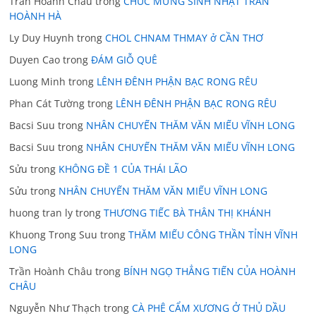
Trần Hoành Châu
trong
CHÚC MỪNG SINH NHẬT TRẦN
HOÀNH HÀ
Ly Duy Huynh
trong
CHOL CHNAM THMAY ở CẦN THƠ
Duyen Cao
trong
ĐÁM GIỖ QUÊ
Luong Minh
trong
LÊNH ĐÊNH PHẬN BẠC RONG RÊU
Phan Cát Tường
trong
LÊNH ĐÊNH PHẬN BẠC RONG RÊU
Bacsi Suu
trong
NHÂN CHUYẾN THĂM VĂN MIẾU VĨNH LONG
Bacsi Suu
trong
NHÂN CHUYẾN THĂM VĂN MIẾU VĨNH LONG
Sửu
trong
KHÔNG ĐỀ 1 CỦA THÁI LÃO
Sửu
trong
NHÂN CHUYẾN THĂM VĂN MIẾU VĨNH LONG
huong tran ly
trong
THƯƠNG TIẾC BÀ THÂN THỊ KHÁNH
Khuong Trong Suu
trong
THĂM MIẾU CÔNG THẦN TỈNH VĨNH
LONG
Trần Hoành Châu
trong
BÍNH NGỌ THẲNG TIẾN CỦA HOÀNH
CHÂU
Nguyễn Như Thạch
trong
CÀ PHÊ CẨM XƯƠNG Ở THỦ DẦU