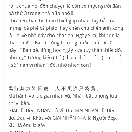
rồi… chưa nói đến chuyện là còn có một người đàn
bà thứ 3 trong nhà nữa nhé !!!.
Cho nên, bạn bè thân thiết gặp nhau, tay bắt mặt
mừng, cà phê cà pháo, hay chén chú chén anh xong
là… ai về nhà nấy cho chắc ăn. Ngày xưa, khi còn là
thanh niên, Ba tôi cũng thường nhắc nhở tôi câu
nầy : ” Bạn bè, đồng học ngày xưa tuy thân thiết đó,
nhưng ” Tương kiến ( thì ) dị đắc hảo,( còn ) Cữu trú
( sẽ ) nan vi nhân ” đó, nhớ nhen con !!!
馬 行 無 力 皆 因 瘦 ， 人 不 風 流 只 為 貧 。
Mã hành vô lực giai nhân xú, Nhân bất phong lưu
chỉ vị bần.
GIAI : là Đều. NHÂN : là Vì, Do. GIAI NHÂN : là Đều
do, Đều vì. Khác với GIAI NHÂN 佳人 là Người đẹp.
XÚ : là ốm. là gầy.