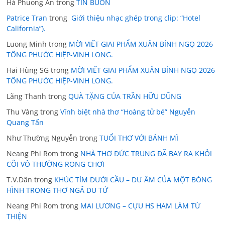
Hà Phuong An
trong
TIN BUỒN
Patrice Tran
trong
Giới thiệu nhạc ghép trong clip: “Hotel
California”).
Luong Minh
trong
MỜI VIẾT GIAI PHẨM XUÂN BÍNH NGỌ 2026
TỐNG PHƯỚC HIỆP-VINH LONG.
Hai Hùng SG
trong
MỜI VIẾT GIAI PHẨM XUÂN BÍNH NGỌ 2026
TỐNG PHƯỚC HIỆP-VINH LONG.
Lãng Thanh
trong
QUÀ TẶNG CỦA TRẦN HỮU DŨNG
Thu Vàng
trong
Vĩnh biệt nhà thơ “Hoàng tử bé” Nguyễn
Quang Tấn
Như Thường Nguyễn
trong
TUỔI THƠ VỚI BÁNH MÌ
Neang Phi Rom
trong
NHÀ THƠ ĐỨC TRUNG ĐÃ BAY RA KHỎI
CÕI VÔ THƯỜNG RONG CHƠI
T.V.Dân
trong
KHÚC TÍM DƯỚI CẦU – DƯ ÂM CỦA MỘT BÓNG
HÌNH TRONG THƠ NGÃ DU TỬ
Neang Phi Rom
trong
MAI LƯƠNG – CỰU HS HAM LÀM TỪ
THIỆN