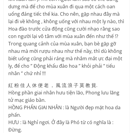
dưng mà để cho mùa xuân đi qua một cách oan
uổng đáng tiếc thế kia. Cho nên, gặp nhau đây mà
lại đi về không , không uống với nhau một ly nào, thì
Hoa đào trước cửa động cũng cười nhạo rằng sao
con người lại vô tâm với mùa xuân đến như thế !?
Trong quang cảnh của mùa xuân, bạn bè gặp gỡ
nhau mà mời rượu nhau như thế nầy, thì dù không
biết uống cũng phải ráng mà nhắm mắt ực đại một
ly, để cho ” Động khẩu đào hoa ” khỏi phải ” tiếu
nhân ” chứ nhỉ !!!
紅 粉 佳 人 休 便 老 ， 風 流 浪 子 莫 教 貧.
Hồng phần giai nhân hưu tiện lão, Phong lưu lãng
tử mạc giáo bần.
HỒNG PHẤN GIAI NHÂN : là Người đẹp mặt hoa da
phấn.
HƯU : là Nghỉ ngơi. Ở đây là Phó từ có nghĩa là :
Đừng.