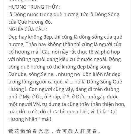
HƯƠNG TRUNG THỦY :
là Dòng nước trong quê hương, tức là Dòng Sông
của Quê Hương đó.
NGHĨA CỦA CÂU :
Đẹp hay không đẹp, thì cũng là dòng sông của quê
hương, Thân hay không thân thì cũng là người của
cố hương mà ! Câu nói nầy rất thực tế và phù hợp
với những người đang kiều cư ở nước ngoài. Dòng
sông quê hương có thể không đẹp bằng sông
Danube, sông Seine… nhưng nó luôn luôn rất đẹp
trong lòng người xa quê, vì … nó là Dòng Sông Quê
Hương !. Con người cũng vậy, đang đi trên đường
phố ở Mỹ, ở Úc, ở Pháp, ở Ý, ở Đức…mà gặp được
một người VN, tự dưng ta cũng thấy thân thiện hơn,
mặc dù trước đó chưa hề quen biết, vì đó là ” Cố
Hương Nhân ” mà !
鶯 花 猶 怕 春 光 老 ， 豈 可 教 人 枉 度 春 。