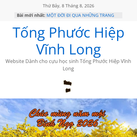
Thứ Bảy, 8 Tháng 8, 2026
Bài mới nhất:
MỘT ĐỜI ĐI QUA NHỮNG TRANG
SÁCH
Tống Phước Hiệp
KHÔNG ĐỀ 19 CỦA THÁI LÃO
CHÙM THƠ CỦA BÍCH HÀ
GIÃ TỪ ĐÀ LẠT của ANTH ĐOÀN
Vĩnh Long
HỌC SỬ HỒI XƯA
Website Dành cho cựu học sinh Tống Phước Hiệp Vĩnh
Long