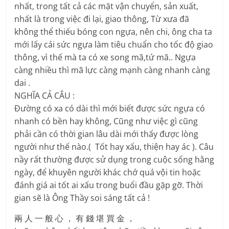
nhất, trong tất cả các mặt vận chuyển, sản xuất,
nhất là trong việc đi lại, giao thông, Từ xưa đã
không thể thiếu bóng con ngựa, nên chi, ông cha ta
mới lấy cái sức ngựa làm tiêu chuẩn cho tốc độ giao
thông, vì thế mà ta có xe song mã,tứ mã.. Ngựa
càng nhiều thì mã lực càng mạnh càng nhanh càng
dai .
NGHĨA CẢ CÂU :
Đường có xa có dài thì mới biết được sức ngựa có
nhanh có bền hay không, Cũng như việc gì cũng
phải cần có thời gian lâu dài mới thấy được lòng
người như thế nào.( Tốt hay xấu, thiện hay ác ). Câu
nầy rất thường được sử dụng trong cuộc sống hằng
ngày, để khuyên người khác chớ quá vội tin hoặc
đánh giá ai tốt ai xấu trong buổi đầu gặp gỡ. Thời
gian sẽ là Ông Thầy soi sáng tất cả !
兩 人 一 般 心 ， 有 錢 堪 買 金 ，