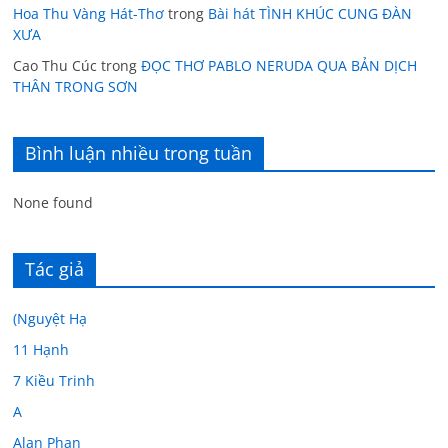
Hoa Thu Vàng Hát-Thơ
trong
Bài hát TÌNH KHÚC CUNG ĐÀN
XƯA
Cao Thu Cúc
trong
ĐỌC THƠ PABLO NERUDA QUA BẢN DỊCH
THÂN TRONG SƠN
Bình luận nhiều trong tuần
None found
Tác giả
(Nguyệt Hạ
11 Hạnh
7 Kiều Trinh
A
Alan Phan