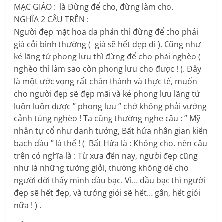
MẠC GIÁO : là Đừng để cho, đừng làm cho.
NGHĨA 2 CÂU TRÊN :
Người đẹp mặt hoa da phấn thì đừng để cho phải
già cỗi bình thường ( già sẽ hết đẹp đi ). Cũng như
kẻ lãng tử phong lưu thì đừng để cho phải nghèo (
nghèo thì làm sao còn phong lưu cho được ! ). Đây
là một ước vọng rất chân thành và thực tế, muốn
cho người đẹp sẽ đẹp mãi và kẻ phong lưu lãng tử
luôn luôn được ” phong lưu ” chớ không phải vướng
cảnh túng nghèo ! Ta cũng thường nghe câu : ” Mỹ
nhân tự cổ như danh tướng, Bất hứa nhân gian kiến
bạch đầu ” là thế ! ( Bất Hứa là : Không cho. nên câu
trên có nghĩa là : Từ xưa đến nay, người đẹp cũng
như là những tướng giỏi, thường không để cho
người đời thấy mình đầu bạc. Vì… đầu bạc thì người
đẹp sẽ hết đẹp, và tướng giỏi sẽ hết… gân, hết giỏi
nữa ! ) .