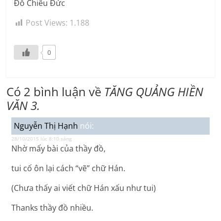
Đỗ Chiêu Đức
Post Views:
1.188
0
Có 2 bình luận về
TĂNG QUẢNG HIỀN
VĂN 3.
Nguyễn Thị Hạnh
nói:
28/10/2015 lúc 8:10 sáng
Nhờ mấy bài của thầy đồ,
tui cố ôn lại cách “vẽ” chữ Hán.
(Chưa thấy ai viết chữ Hán xấu như tui)
Thanks thầy đồ nhiều.