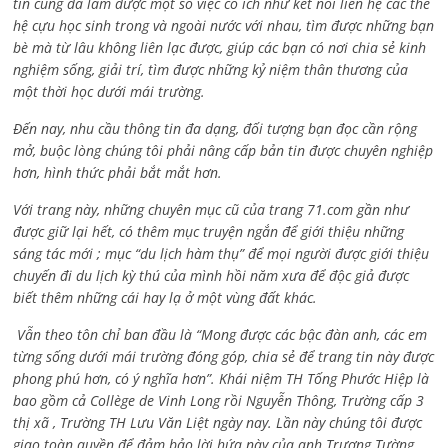
tin cũng đã làm được một số việc có ích như kết nối liên hệ các thế
hệ cựu học sinh trong và ngoài nước với nhau, tìm được những bạn
bè mà từ lâu không liên lạc được, giúp các bạn có nơi chia sẻ kinh
nghiệm sống, giải trí, tìm được những kỷ niệm thân thương của
một thời học dưới mái trường.
Đến nay, nhu cầu thông tin đa dạng, đối tượng bạn đọc cần rộng
mở, buộc lòng chúng tôi phải nâng cấp bản tin được chuyên nghiệp
hơn, hình thức phải bắt mắt hơn.
Với trang này, những chuyên mục cũ của trang 71.com gần như
được giữ lại hết, có thêm mục truyện ngắn để giới thiệu những
sáng tác mới ; mục “du lịch hàm thụ” để mọi người được giới thiệu
chuyến đi du lịch kỳ thú của mình hồi năm xưa để độc giả được
biết thêm những cái hay lạ ở một vùng đất khác.
Vẫn theo tôn chỉ ban đầu là “Mong được các bậc đàn anh, các em
từng sống dưới mái trường đóng góp, chia sẻ để trang tin này được
phong phú hơn, có ý nghĩa hơn”. Khái niệm TH Tống Phước Hiệp là
bao gồm cả
Collège de Vinh Long rồi Nguyễn Thông,
Trường cấp 3
thị xã , Trường TH Lưu Văn Liệt ngày nay. Lần này chúng tôi được
giao toàn quyền để đảm bảo lời hứa này của anh Trương Tường