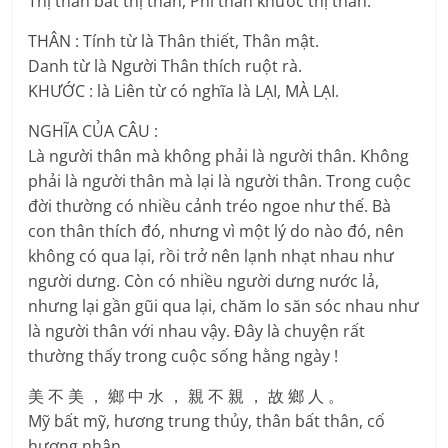
Thị thân bất thị thân, Phi thân khước thị thân.
THÂN : Tính từ là Thân thiết, Thân mật.
Danh từ là Người Thân thích ruột rà.
KHƯỚC : là Liên từ có nghĩa là LẠI, MÀ LẠI.
NGHĨA CỦA CÂU :
Là người thân mà không phải là người thân. Không
phải là người thân mà lại là người thân. Trong cuộc
đời thường có nhiều cảnh tréo ngoe như thế. Bà
con thân thích đó, nhưng vì một lý do nào đó, nên
không có qua lại, rồi trở nên lạnh nhạt nhau như
người dưng. Còn có nhiều người dưng nước lả,
nhưng lại gần gũi qua lại, chăm lo săn sóc nhau như
là người thân với nhau vậy. Đây là chuyện rất
thường thấy trong cuộc sống hằng ngày !
美 不 美 ， 鄉 中 水 ， 親 不 親 ， 故 鄉 人 。
Mỹ bất mỹ, hương trung thủy, thân bất thân, cố
hương nhân.