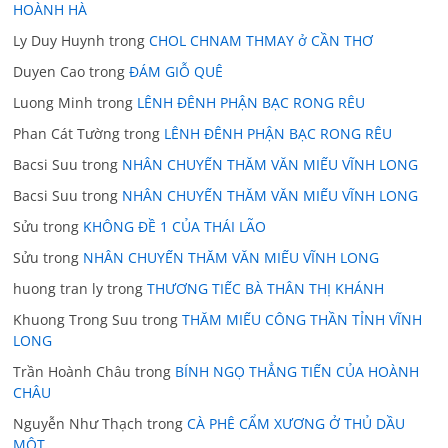
HOÀNH HÀ
Ly Duy Huynh
trong
CHOL CHNAM THMAY ở CẦN THƠ
Duyen Cao
trong
ĐÁM GIỖ QUÊ
Luong Minh
trong
LÊNH ĐÊNH PHẬN BẠC RONG RÊU
Phan Cát Tường
trong
LÊNH ĐÊNH PHẬN BẠC RONG RÊU
Bacsi Suu
trong
NHÂN CHUYẾN THĂM VĂN MIẾU VĨNH LONG
Bacsi Suu
trong
NHÂN CHUYẾN THĂM VĂN MIẾU VĨNH LONG
Sửu
trong
KHÔNG ĐỀ 1 CỦA THÁI LÃO
Sửu
trong
NHÂN CHUYẾN THĂM VĂN MIẾU VĨNH LONG
huong tran ly
trong
THƯƠNG TIẾC BÀ THÂN THỊ KHÁNH
Khuong Trong Suu
trong
THĂM MIẾU CÔNG THẦN TỈNH VĨNH
LONG
Trần Hoành Châu
trong
BÍNH NGỌ THẲNG TIẾN CỦA HOÀNH
CHÂU
Nguyễn Như Thạch
trong
CÀ PHÊ CẨM XƯƠNG Ở THỦ DẦU
MỘT