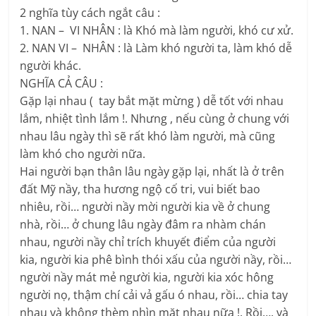
2 nghĩa tùy cách ngắt câu :
1. NAN – VI NHÂN : là Khó mà làm người, khó cư xử.
2. NAN VI – NHÂN : là Làm khó người ta, làm khó dễ
người khác.
NGHĨA CẢ CÂU :
Gặp lại nhau ( tay bắt mặt mừng ) dễ tốt với nhau
lắm, nhiệt tình lắm !. Nhưng , nếu cùng ở chung với
nhau lâu ngày thì sẽ rất khó làm người, mà cũng
làm khó cho người nữa.
Hai người bạn thân lâu ngày gặp lại, nhất là ở trên
đất Mỹ nầy, tha hương ngộ cố tri, vui biết bao
nhiêu, rồi… người nầy mời người kia về ở chung
nhà, rồi… ở chung lâu ngày đâm ra nhàm chán
nhau, người nầy chỉ trích khuyết điểm của người
kia, người kia phê bình thói xấu của người nầy, rồi…
người nầy mát mẻ người kia, người kia xóc hông
người nọ, thậm chí cải vả gấu ó nhau, rồi… chia tay
nhau và không thèm nhìn mặt nhau nữa !. Rồi…. và