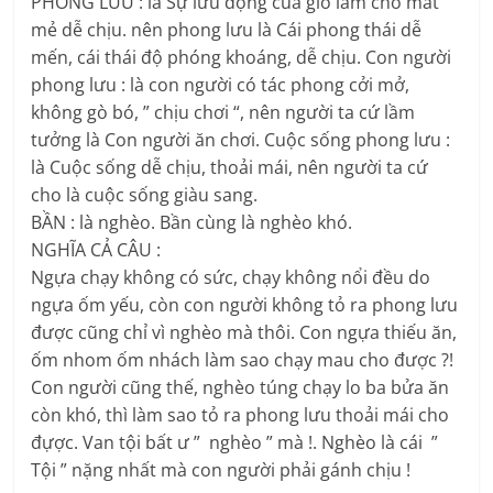
PHONG LƯU : là Sự lưu động của gió làm cho mát
mẻ dễ chịu. nên phong lưu là Cái phong thái dễ
mến, cái thái độ phóng khoáng, dễ chịu. Con người
phong lưu : là con người có tác phong cởi mở,
không gò bó, ” chịu chơi “, nên người ta cứ lầm
tưởng là Con người ăn chơi. Cuộc sống phong lưu :
là Cuộc sống dễ chịu, thoải mái, nên người ta cứ
cho là cuộc sống giàu sang.
BẦN : là nghèo. Bần cùng là nghèo khó.
NGHĨA CẢ CÂU :
Ngựa chạy không có sức, chạy không nổi đều do
ngựa ốm yếu, còn con người không tỏ ra phong lưu
được cũng chỉ vì nghèo mà thôi. Con ngựa thiếu ăn,
ốm nhom ốm nhách làm sao chạy mau cho được ?!
Con người cũng thế, nghèo túng chạy lo ba bửa ăn
còn khó, thì làm sao tỏ ra phong lưu thoải mái cho
đựợc. Van tội bất ư ” nghèo ” mà !. Nghèo là cái ”
Tội ” nặng nhất mà con người phải gánh chịu !