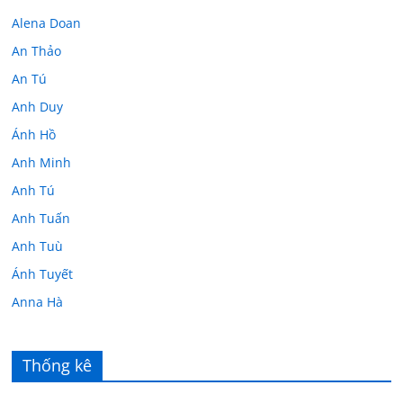
Alena Doan
An Thảo
An Tú
Anh Duy
Ánh Hồ
Anh Minh
Anh Tú
Anh Tuấn
Anh Tuù
Ánh Tuyết
Anna Hà
Anth Đoàn
Âu Tú Vân
Thống kê
Bác sĩ Hoa