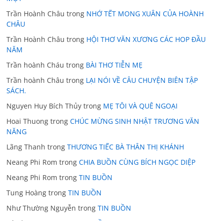
Trần Hoành Châu
trong
NHỚ TẾT MONG XUÂN CỦA HOÀNH
CHÂU
Trần Hoành Châu
trong
HỘI THƠ VĂN XƯƠNG CÁC HOP ĐẦU
NĂM
Trần hoành Cháu
trong
BÀI THƠ TIỄN MẸ
Trần hoành Châu
trong
LẠI NÓI VỀ CÂU CHUYỆN BIÊN TẬP
SÁCH.
Nguyen Huy Bích Thủy
trong
MẸ TÔI VÀ QUÊ NGOẠI
Hoai Thuong
trong
CHÚC MỪNG SINH NHẬT TRƯƠNG VĂN
NĂNG
Lãng Thanh
trong
THƯƠNG TIẾC BÀ THÂN THỊ KHÁNH
Neang Phi Rom
trong
CHIA BUỒN CÙNG BÍCH NGỌC DIỆP
Neang Phi Rom
trong
TIN BUỒN
Tung Hoàng
trong
TIN BUỒN
Như Thường Nguyễn
trong
TIN BUỒN