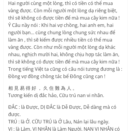
Hai người cùng một lòng, thì có tiền có thể mua
vàng được. Còn mỗi người một lòng dạ riêng biệt,
thì sẽ không có được tiền để mà mua cây kim nữa !
Ý Câu nầy nói : Khi hai vợ chồng, hai anh em, hai
người bạn… cùng chung lòng chung sức nhau để
làm ăn , thì sẽ kiếm được nhiều tiền có thể mua
vàng được. Còn như mỗi người một lòng dạ khác
nhau, nghịch mười hai, không chịu hợp tác làm ăn,
thì sẽ không có được tiền để mà mua cây kim nữa !
Trong tiếng Việt ta cũng có câu nói tương đương là :
Đồng vợ đồng chồng tác bể Đông cũng cạn !
相 見 易 得 好 ， 久 住 難 為 人 。
Tương kiến dị đắc hảo, Cữu trú nan vi nhân.
ĐẮC : là Được, DỊ ĐẮC là Dễ Được, Dễ dàng mà có
được.
TRÚ : là Ở. CỮU TRÚ là Ở Lâu, Nán lại lâu ngày.
VI : là Làm. VI NHÂN là Làm Người. NAN VI NHÂN có