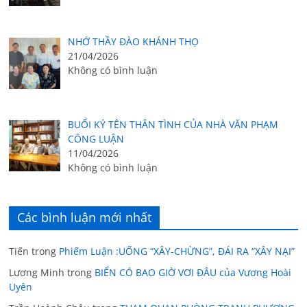
NHỚ THẦY ĐÀO KHÁNH THỌ
21/04/2026
Không có bình luận
BUỔI KÝ TÊN THÂN TÌNH CỦA NHÀ VĂN PHẠM
CÔNG LUẬN
11/04/2026
Không có bình luận
Các bình luận mới nhất
Tiến
trong
Phiếm Luận :UỐNG “XÂY-CHỪNG”, ĐÁI RA “XÂY NẠI”
Lương Minh
trong
BIỂN CÓ BAO GIỜ VƠI ĐÂU của Vương Hoài
Uyên