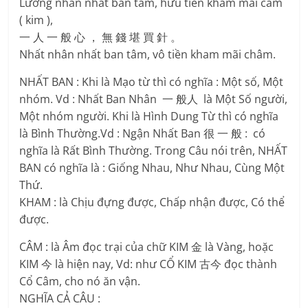
Lưỡng nhân nhất ban tâm, hữu tiền kham mãi câm
( kim ),
一 人 一 般 心 ， 無 錢 堪 買 針 。
Nhất nhân nhất ban tâm, vô tiền kham mãi châm.
NHẤT BAN : Khi là Mạo từ thì có nghĩa : Một số, Một
nhóm. Vd : Nhất Ban Nhân 一 般人 là Một Số người,
Một nhóm người. Khi là Hình Dung Từ thì có nghĩa
là Bình Thường.Vd : Ngận Nhất Ban 很 一 般 : có
nghĩa là Rất Bình Thường. Trong Câu nói trên, NHẤT
BAN có nghĩa là : Giống Nhau, Như Nhau, Cùng Một
Thứ.
KHAM : là Chịu đựng được, Chấp nhận được, Có thể
được.
CÂM : là Âm đọc trại của chữ KIM 金 là Vàng, hoặc
KIM 今 là hiện nay, Vd: như CỔ KIM 古今 đọc thành
Cổ Câm, cho nó ăn vận.
NGHĨA CẢ CÂU :