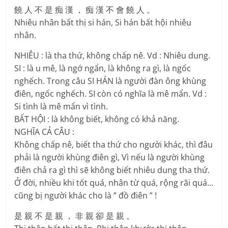
饒 人 不 是 痴 漢 ， 痴 漢 不 會 饒 人 。
Nhiêu nhân bất thị si hán, Si hán bất hội nhiêu
nhân.
NHIÊU : là tha thứ, không chấp nê. Vd : Nhiêu dung.
SI : là u mê, là ngớ ngẩn, là không ra gì, là ngốc
nghếch. Trong câu SI HÁN là người đàn ông khùng
điên, ngốc nghếch. SI còn có nghĩa là mê mẩn. Vd :
Si tình là mê mẩn vì tình.
BẤT HỘI : là không biết, không có khả năng.
NGHĨA CẢ CÂU :
Không chấp nê, biết tha thứ cho người khác, thì đâu
phải là người khùng điên gì, Vì nếu là người khùng
điên chả ra gì thì sẽ không biết nhiêu dung tha thứ.
Ở đời, nhiều khi tốt quá, nhân từ quá, rộng rãi quá…
cũng bị người khác cho là ” đồ điên ” !
是 親 不 是 親 ， 非 親 卻 是 親 。