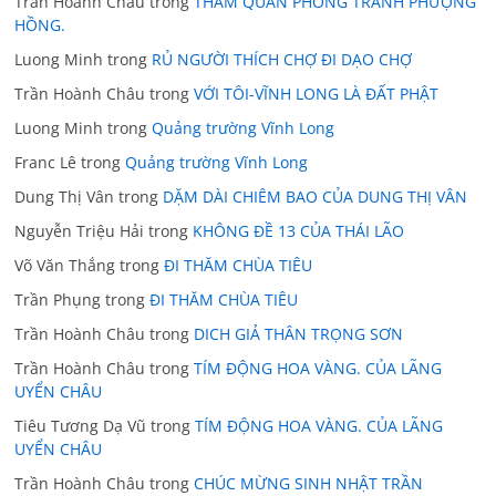
Trần Hoành Châu
trong
THAM QUAN PHÒNG TRANH PHƯỢNG
HỒNG.
Luong Minh
trong
RỦ NGƯỜI THÍCH CHỢ ĐI DẠO CHỢ
Trần Hoành Châu
trong
VỚI TÔI-VĨNH LONG LÀ ĐẤT PHẬT
Luong Minh
trong
Quảng trường Vĩnh Long
Franc Lê
trong
Quảng trường Vĩnh Long
Dung Thị Vân
trong
DẶM DÀI CHIÊM BAO CỦA DUNG THỊ VÂN
Nguyễn Triệu Hải
trong
KHÔNG ĐỀ 13 CỦA THÁI LÃO
Võ Văn Thắng
trong
ĐI THĂM CHÙA TIÊU
Trần Phụng
trong
ĐI THĂM CHÙA TIÊU
Trần Hoành Châu
trong
DICH GIẢ THÂN TRỌNG SƠN
Trần Hoành Châu
trong
TÍM ĐỘNG HOA VÀNG. CỦA LÃNG
UYỂN CHÂU
Tiêu Tương Dạ Vũ
trong
TÍM ĐỘNG HOA VÀNG. CỦA LÃNG
UYỂN CHÂU
Trần Hoành Châu
trong
CHÚC MỪNG SINH NHẬT TRẦN