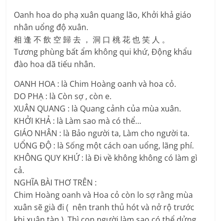
Oanh hoa do phạ xuân quang lão, Khởi khả giáo
nhân uổng độ xuân.
相 逢 不 飲 空 歸 去 ， 洞 口 桃 花 也 笑 人 。
Tương phùng bất ẩm không qui khứ, Động khẩu
đào hoa dã tiếu nhân.
OANH HOA : là Chim Hoàng oanh và hoa cỏ.
DO PHẠ : là Còn sợ , còn e.
XUÂN QUANG : là Quang cảnh của mùa xuân.
KHỞI KHẢ : là Làm sao mà có thể…
GIÁO NHÂN : là Bảo người ta, Làm cho người ta.
UỔNG ĐỘ : là Sống một cách oan uổng, lãng phí.
KHÔNG QUY KHỨ : là Đi về không không có làm gì
cả.
NGHĨA BÀI THƠ TRÊN :
Chim Hoàng oanh và Hoa cỏ còn lo sợ rằng mùa
xuân sẽ già đi ( nên tranh thủ hót và nở rộ trước
khi xuân tàn ). Thì con người làm sao có thể dửng