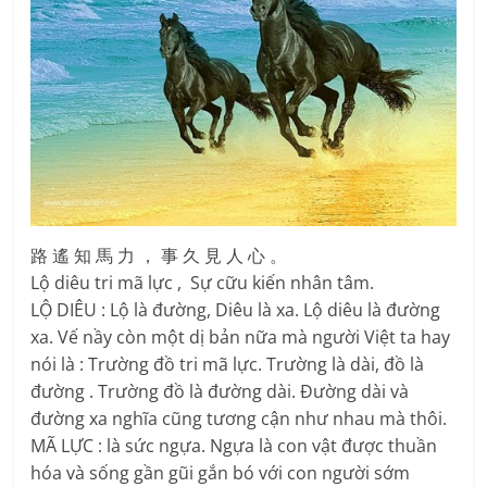
路 遙 知 馬 力 ， 事 久 見 人 心 。
Lộ diêu tri mã lực , Sự cữu kiến nhân tâm.
LỘ DIÊU : Lộ là đường, Diêu là xa. Lộ diêu là đường
xa. Vế nầy còn một dị bản nữa mà người Việt ta hay
nói là : Trường đồ tri mã lực. Trường là dài, đồ là
đường . Trường đồ là đường dài. Đường dài và
đường xa nghĩa cũng tương cận như nhau mà thôi.
MÃ LỰC : là sức ngựa. Ngựa là con vật được thuần
hóa và sống gần gũi gắn bó với con người sớm