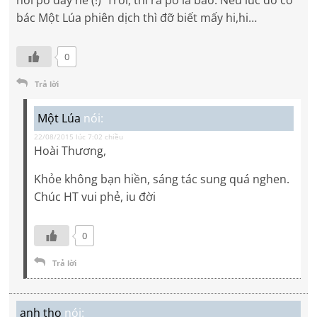
bác Một Lúa phiên dịch thì đỡ biết mấy hi,hi…
0
Trả lời
Một Lúa
nói:
22/08/2015 lúc 7:02 chiều
Hoài Thương,
Khỏe không bạn hiền, sáng tác sung quá nghen.
Chúc HT vui phẻ, iu đời
0
Trả lời
anh tho
nói: