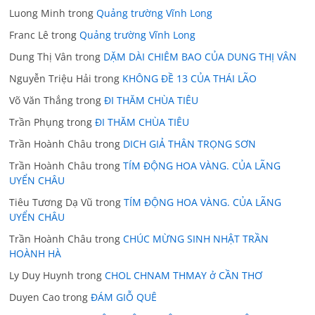
Luong Minh
trong
Quảng trường Vĩnh Long
Franc Lê
trong
Quảng trường Vĩnh Long
Dung Thị Vân
trong
DẶM DÀI CHIÊM BAO CỦA DUNG THỊ VÂN
Nguyễn Triệu Hải
trong
KHÔNG ĐỀ 13 CỦA THÁI LÃO
Võ Văn Thắng
trong
ĐI THĂM CHÙA TIÊU
Trần Phụng
trong
ĐI THĂM CHÙA TIÊU
Trần Hoành Châu
trong
DICH GIẢ THÂN TRỌNG SƠN
Trần Hoành Châu
trong
TÍM ĐỘNG HOA VÀNG. CỦA LÃNG
UYỂN CHÂU
Tiêu Tương Dạ Vũ
trong
TÍM ĐỘNG HOA VÀNG. CỦA LÃNG
UYỂN CHÂU
Trần Hoành Châu
trong
CHÚC MỪNG SINH NHẬT TRẦN
HOÀNH HÀ
Ly Duy Huynh
trong
CHOL CHNAM THMAY ở CẦN THƠ
Duyen Cao
trong
ĐÁM GIỖ QUÊ