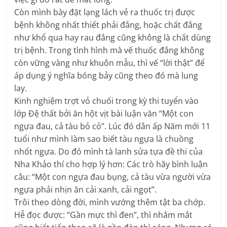
Còn mình bày đặt lạng lách vẻ ra thuốc trị được
bệnh không nhất thiết phải đắng, hoặc chất đắng
như khổ qua hay rau đắng cũng không là chất dùng
trị bệnh. Trong tình hình mà vế thuốc đắng không
còn vững vàng như khuôn mẫu, thì vế “lời thật” để
áp dụng ý nghĩa bóng bảy cũng theo đó mà lung
lay.
Kinh nghiệm trợt vỏ chuối trong kỳ thi tuyển vào
lớp Đệ thất bởi ăn hột vịt bài luận văn “Một con
ngựa đau, cả tàu bỏ cỏ”. Lúc đó dân ấp Năm mới 11
tuổi như mình làm sao biết tàu ngựa là chuồng
nhốt ngựa. Do đó mình tà lanh sửa tựa đề thi của
Nha Khảo thí cho hợp lý hơn: Các trò hãy bình luận
câu: “Một con ngựa đau bụng, cả tàu vừa người vừa
ngựa phải nhịn ăn cải xanh, cải ngọt”.
Trôi theo dòng đời, mình vướng thêm tật ba chớp.
Hễ đọc được: “Gần mực thì đen”, thì nhắm mắt