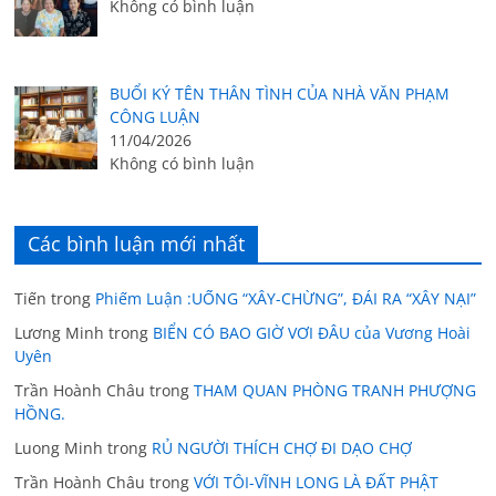
Không có bình luận
BUỔI KÝ TÊN THÂN TÌNH CỦA NHÀ VĂN PHẠM
CÔNG LUẬN
11/04/2026
Không có bình luận
Các bình luận mới nhất
Tiến
trong
Phiếm Luận :UỐNG “XÂY-CHỪNG”, ĐÁI RA “XÂY NẠI”
Lương Minh
trong
BIỂN CÓ BAO GIỜ VƠI ĐÂU của Vương Hoài
Uyên
Trần Hoành Châu
trong
THAM QUAN PHÒNG TRANH PHƯỢNG
HỒNG.
Luong Minh
trong
RỦ NGƯỜI THÍCH CHỢ ĐI DẠO CHỢ
Trần Hoành Châu
trong
VỚI TÔI-VĨNH LONG LÀ ĐẤT PHẬT