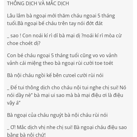
THÔNG DỊCH VÀ MẮC DỊCH
Lâu lắm bà ngoại mới thăm cháu ngoai 5 tháng
tuổi.Bà ngoại bế cháu trên tay nói đớt đát
_ sao ! Con noái kí rì dí bà mại dị ?noái kí rì mòa cừ
choe choét dị?
Con bé cháu ngoại 5 tháng tuổi cũng vo vo vảnh
vảnh cái miệng theo bà ngoại rùi cười toe toét
Bà nội cháu ngồi kế bên cưoeì cười rùi nói
_ Để tui thông dịch cho cháu nội tui nghe chị sui! Nó
nói dầy nè” bà mại ui sao mà bà mại điệu ơi là điệu
vậy á”
Bà ngoại của cháu nguýt bà nội cháu rùi nói
_ Ơ! Mắc dịch vhị nhe chị sui! Bà ngoại cháu điệu sao
bằng bà nội chứ!