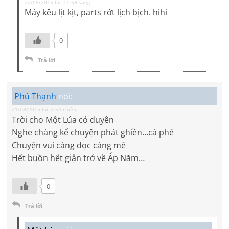
22/08/2015 lúc 11:59 sáng
Máy kêu lịt kịt, parts rớt lịch bịch. hihi
0
Trả lời
Phú Thạnh
nói:
21/08/2015 lúc 2:54 chiều
Trời cho Một Lúa có duyên
Nghe chàng kể chuyện phát ghiền…cà phê
Chuyện vui càng đọc càng mê
Hết buồn hết giận trở về Ấp Năm…
0
Trả lời