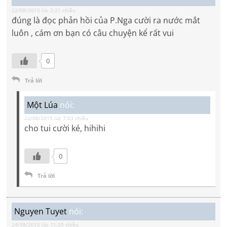
22/08/2015 lúc 2:21 chiều
đúng là đọc phản hồi của P.Nga cười ra nước mắt
luôn , cám ơn bạn có câu chuyện kể rất vui
0
Trả lời
Một Lúa
nói:
22/08/2015 lúc 7:03 chiều
cho tui cười ké, hihihi
0
Trả lời
Nguyen Tuyet
nói:
24/08/2015 lúc 11:20 chiều