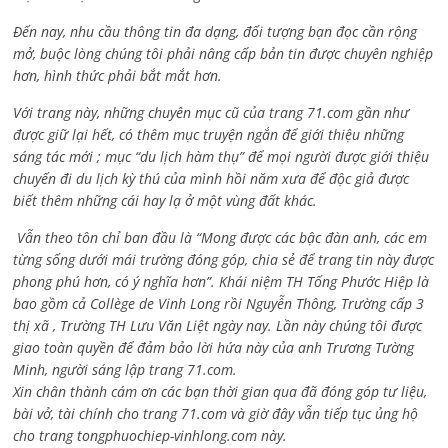
Đến nay, nhu cầu thông tin đa dạng, đối tượng bạn đọc cần rộng
mở, buộc lòng chúng tôi phải nâng cấp bản tin được chuyên nghiệp
hơn, hình thức phải bắt mắt hơn.
Với trang này, những chuyên mục cũ của trang 71.com gần như
được giữ lại hết, có thêm mục truyện ngắn để giới thiệu những
sáng tác mới ; mục “du lịch hàm thụ” để mọi người được giới thiệu
chuyến đi du lịch kỳ thú của mình hồi năm xưa để độc giả được
biết thêm những cái hay lạ ở một vùng đất khác.
Vẫn theo tôn chỉ ban đầu là “Mong được các bậc đàn anh, các em
từng sống dưới mái trường đóng góp, chia sẻ để trang tin này được
phong phú hơn, có ý nghĩa hơn”. Khái niệm TH Tống Phước Hiệp là
bao gồm cả
Collège de Vinh Long rồi Nguyễn Thông,
Trường cấp 3
thị xã , Trường TH Lưu Văn Liệt ngày nay. Lần này chúng tôi được
giao toàn quyền để đảm bảo lời hứa này của anh Trương Tường
Minh, người sáng lập trang 71.com.
Xin chân thành cám ơn các bạn thời gian qua đã đóng góp tư liệu,
bài vở, tài chính cho trang 71.com và giờ đây vẫn tiếp tục ủng hộ
cho trang tongphuochiep-vinhlong.com này.