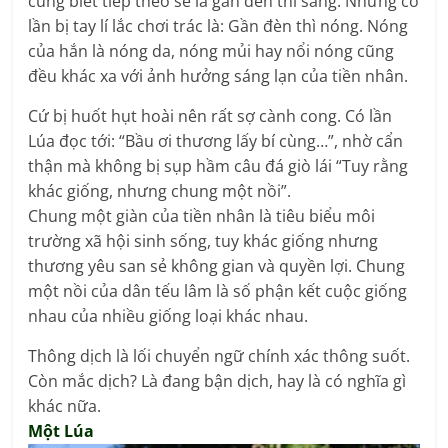
cũng biết tiếp theo sẽ là gần đèn thì sáng. Nhưng có
lần bị tay lí lắc chơi trác là: Gần đèn thì nóng. Nóng
của hắn là nóng da, nóng mủi hay nổi nóng cũng
đều khác xa với ảnh hưởng sáng lạn của tiền nhân.
Cứ bị huốt hụt hoài nên rất sợ cành cong. Có lần
Lúa đọc tới: “Bầu ơi thương lấy bí cùng…”, nhờ cẩn
thận mà không bị sụp hầm câu đá giò lái “Tuy rằng
khác giống, nhưng chung một nồi”.
Chung một giàn của tiền nhân là tiêu biểu môi
trường xã hội sinh sống, tuy khác giống nhưng
thương yêu san sẻ không gian và quyền lợi. Chung
một nồi của dân tếu lâm là số phận kết cuộc giống
nhau của nhiều giống loại khác nhau.
Thông dịch là lối chuyển ngữ chính xác thông suốt.
Còn mắc dịch? Là đang bận dịch, hay là có nghĩa gì
khác nữa.
Một Lúa