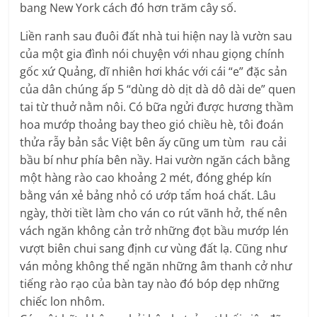
bang New York cách đó hơn trăm cây số.
Liền ranh sau đuôi đất nhà tui hiện nay là vườn sau
của một gia đình nói chuyện với nhau giọng chính
gốc xứ Quảng, dĩ nhiên hơi khác với cái “e” đặc sản
của dân chúng ấp 5 “dùng dò dịt dà dô dài de” quen
tai từ thuở nằm nôi. Có bữa ngửi được hương thầm
hoa mướp thoảng bay theo gió chiều hè, tôi đoán
thửa rẫy bản sắc Việt bên ấy cũng um tùm rau cải
bầu bí như phía bên nầy. Hai vườn ngăn cách bằng
một hàng rào cao khoảng 2 mét, đóng ghép kín
bằng ván xẻ bảng nhỏ có ướp tẩm hoá chất. Lâu
ngày, thời tiềt làm cho ván co rút vãnh hở, thế nên
vách ngăn không cản trở những đọt bầu mướp lén
vượt biên chui sang định cư vùng đất lạ. Cũng như
ván mỏng không thể ngăn những âm thanh cở như
tiếng rào rạo của bàn tay nào đó bóp dẹp những
chiếc lon nhôm.