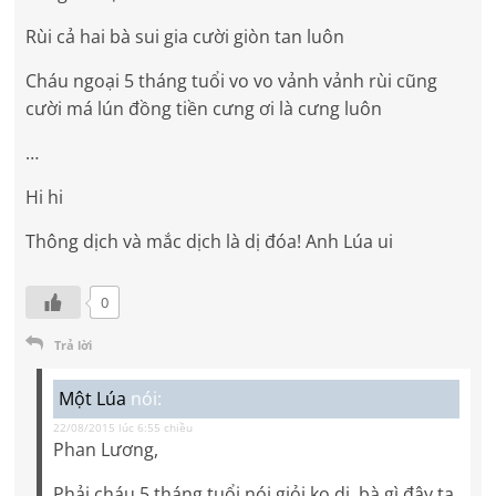
Rùi cả hai bà sui gia cười giòn tan luôn
Cháu ngoại 5 tháng tuổi vo vo vảnh vảnh rùi cũng
cười má lún đồng tiền cưng ơi là cưng luôn
…
Hi hi
Thông dịch và mắc dịch là dị đóa! Anh Lúa ui
0
Trả lời
Một Lúa
nói:
22/08/2015 lúc 6:55 chiều
Phan Lương,
Phải cháu 5 tháng tuổi nói giỏi ko dị, bà gì đây ta.