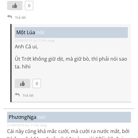
0
Trả lời
Một Lúa
nói:
22/08/2015 lúc 11:44 sáng
Anh Cả ui,
Út Trớt không giữ dịt, mà giữ bò, thì phải nói sao
ta. hihi
0
Trả lời
PhươngNga
nói:
21/08/2015 lúc 11:06 sáng
Cái nầy cũng khá mắc cười, mà cười ra nước mắt, bởi