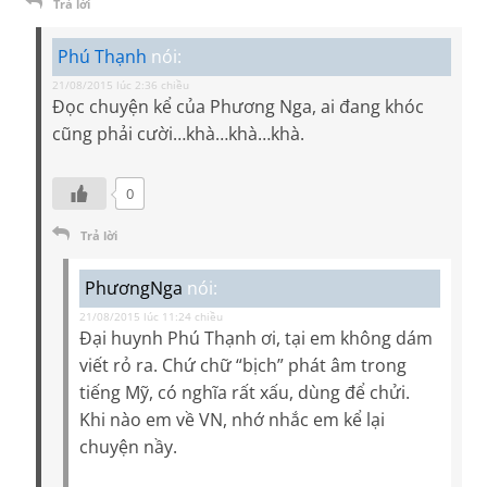
Trả lời
Phú Thạnh
nói:
21/08/2015 lúc 2:36 chiều
Đọc chuyện kể của Phương Nga, ai đang khóc
cũng phải cười…khà…khà…khà.
0
Trả lời
PhươngNga
nói:
21/08/2015 lúc 11:24 chiều
Đại huynh Phú Thạnh ơi, tại em không dám
viết rỏ ra. Chứ chữ “bịch” phát âm trong
tiếng Mỹ, có nghĩa rất xấu, dùng để chửi.
Khi nào em về VN, nhớ nhắc em kể lại
chuyện nầy.