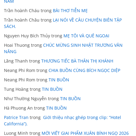
NĂM
Trần hoành Cháu
trong
BÀI THƠ TIỄN MẸ
Trần hoành Châu
trong
LẠI NÓI VỀ CÂU CHUYỆN BIÊN TẬP
SÁCH.
Nguyen Huy Bích Thủy
trong
MẸ TÔI VÀ QUÊ NGOẠI
Hoai Thuong
trong
CHÚC MỪNG SINH NHẬT TRƯƠNG VĂN
NĂNG
Lãng Thanh
trong
THƯƠNG TIẾC BÀ THÂN THỊ KHÁNH
Neang Phi Rom
trong
CHIA BUỒN CÙNG BÍCH NGỌC DIỆP
Neang Phi Rom
trong
TIN BUỒN
Tung Hoàng
trong
TIN BUỒN
Như Thường Nguyễn
trong
TIN BUỒN
Hà Phuong An
trong
TIN BUỒN
Patrice Tran
trong
Giới thiệu nhạc ghép trong clip: “Hotel
California”).
Luong Minh
trong
MỜI VIẾT GIAI PHẨM XUÂN BÍNH NGỌ 2026