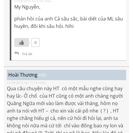
22/08/2015 lúc 6:58 chiều
My Nguyễn,
phản hồi của anh Cả sâu sắc, bài diết của ML sâu
huyền, đôi khi sâu hỏi. hihi
0
Trả lời
Hoài Thương
nói:
21/08/2015 lúc 11:14 chiều
Qua câu chuyện này HT có một mẫu nghe cũng hay
hay là:- Ở chổ của HT cũng có một anh chàng người
Quãng Ngữa mới vào làm được vài tháng, hôm nọ
anh ta nói với HT – cho xin vài cái pô nhe ( ? ) , HT
nghe chẳng hiểu gì cả, nên cứ hỏi đi hỏi lại, anh ta
không nói nữa mà cứ tới chỉ vào đống bao ny lon và
nói pô đây nè (!) Trời, thì ra pô là bao. Nếu lúc đó có