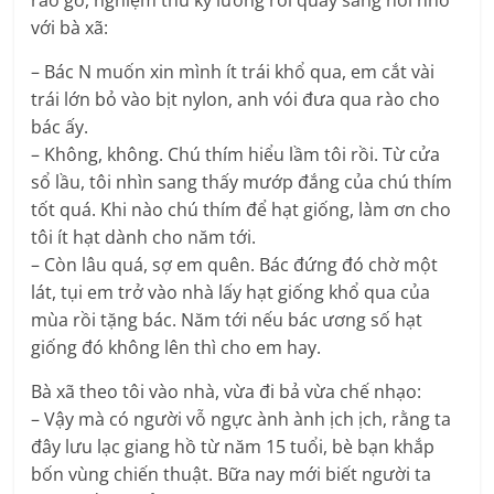
rào gỗ, nghiệm thu kỹ lưỡng rồi quay sang nói nhỏ
với bà xã:
– Bác N muốn xin mình ít trái khổ qua, em cắt vài
trái lớn bỏ vào bịt nylon, anh vói đưa qua rào cho
bác ấy.
– Không, không. Chú thím hiểu lầm tôi rồi. Từ cửa
sổ lầu, tôi nhìn sang thấy mướp đắng của chú thím
tốt quá. Khi nào chú thím để hạt giống, làm ơn cho
tôi ít hạt dành cho năm tới.
– Còn lâu quá, sợ em quên. Bác đứng đó chờ một
lát, tụi em trở vào nhà lấy hạt giống khổ qua của
mùa rồi tặng bác. Năm tới nếu bác ương số hạt
giống đó không lên thì cho em hay.
Bà xã theo tôi vào nhà, vừa đi bả vừa chế nhạo:
– Vậy mà có người vỗ ngực ành ành ịch ịch, rằng ta
đây lưu lạc giang hồ từ năm 15 tuổi, bè bạn khắp
bốn vùng chiến thuật. Bữa nay mới biết người ta