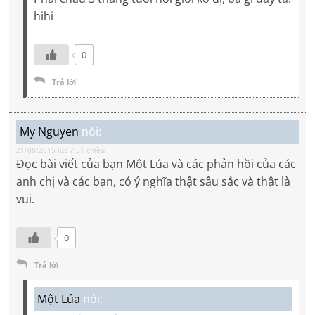
hihi
0
Trả lời
My Nguyen
nói:
21/08/2015 lúc 7:51 chiều
Đọc bài viết của bạn Một Lúa và các phản hồi của các
anh chị và các bạn, có ý nghĩa thật sâu sắc và thật là
vui.
0
Trả lời
Một Lúa
nói: