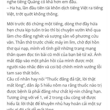
nghe tiếng Quảng có khá hơn em đâu.
– Ha ha, lần đầu tiên tài khôn dịch tiếng Việt ra tiếng
Việt, trớt quớt không thông.
Mới trước đó chừng một tiếng, dòng thơ đầy hứa
hẹn chưa kịp tuôn trào thì bị chuyện vườn khổ qua
làm cho đắng nghét và sượng sần vô phương cứu
vãn. Thẫn thờ trước chiếc máy im lìm, chờ đợi hồn
thơ qui nạp, mình vô tình giở những trang mạng
thân quen đọc tin bài cũ mới của bạn bè tứ xứ. Ánh
mắt đập vào một phản hồi của mình được một
người nào nhắc đến và coi bộ chính mình vướng lỗi
tam sao thất bổn.
Câu cổ nhân hay nói “Thuốc đắng đả tật, lời thật
mất lòng”, dân ấp 5 hiểu nôm na rằng thuốc nào trị
được bệnh là phải đắng như chất ký-nin chẳng hạn.
Tương ứng với vế 1, vế 2 trong câu cũng sẽ được
hiểu là: lời thật để khuyên nhủ hay hoán cải một sự
việc gì đó rất dễ mất lòng.