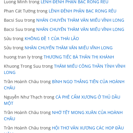
Luong Minh
trong
LÊNH ĐÊNH PHẬN BẠC RONG RÊU
Phan Cát Tường
trong
LÊNH ĐÊNH PHẬN BẠC RONG RÊU
Bacsi Suu
trong
NHÂN CHUYẾN THĂM VĂN MIẾU VĨNH LONG
Bacsi Suu
trong
NHÂN CHUYẾN THĂM VĂN MIẾU VĨNH LONG
Sửu
trong
KHÔNG ĐỀ 1 CỦA THÁI LÃO
Sửu
trong
NHÂN CHUYẾN THĂM VĂN MIẾU VĨNH LONG
huong tran ly
trong
THƯƠNG TIẾC BÀ THÂN THỊ KHÁNH
Khuong Trong Suu
trong
THĂM MIẾU CÔNG THẦN TỈNH VĨNH
LONG
Trần Hoành Châu
trong
BÍNH NGỌ THẲNG TIẾN CỦA HOÀNH
CHÂU
Nguyễn Như Thạch
trong
CÀ PHÊ CẨM XƯƠNG Ở THỦ DẦU
MỘT
Trần Hoành Châu
trong
NHỚ TẾT MONG XUÂN CỦA HOÀNH
CHÂU
Trần Hoành Châu
trong
HỘI THƠ VĂN XƯƠNG CÁC HOP ĐẦU