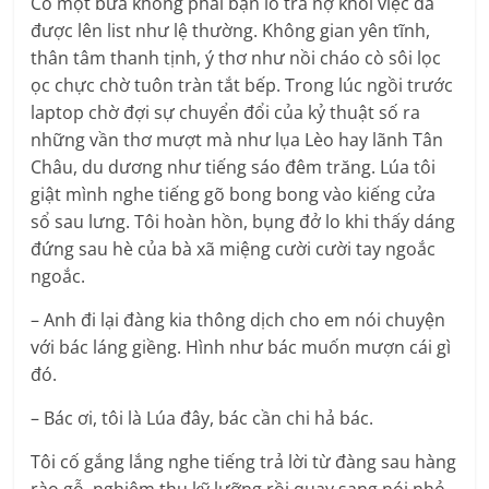
Có một bữa không phải bận lo trả nợ khối việc đã
được lên list như lệ thường. Không gian yên tĩnh,
thân tâm thanh tịnh, ý thơ như nồi cháo cò sôi lọc
ọc chực chờ tuôn tràn tắt bếp. Trong lúc ngồi trước
laptop chờ đợi sự chuyển đổi của kỷ thuật số ra
những vần thơ mượt mà như lụa Lèo hay lãnh Tân
Châu, du dương như tiếng sáo đêm trăng. Lúa tôi
giật mình nghe tiếng gõ bong bong vào kiếng cửa
sổ sau lưng. Tôi hoàn hồn, bụng đở lo khi thấy dáng
đứng sau hè của bà xã miệng cười cười tay ngoắc
ngoắc.
– Anh đi lại đàng kia thông dịch cho em nói chuyện
với bác láng giềng. Hình như bác muốn mượn cái gì
đó.
– Bác ơi, tôi là Lúa đây, bác cần chi hả bác.
Tôi cố gắng lắng nghe tiếng trả lời từ đàng sau hàng