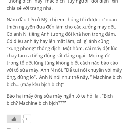
“thông dịch” hay “mắc dịch” tuỳ người “đối diện” xin
chia sẻ với trang nhà.
Năm đầu tiên ở Mỹ, chị em chúng tôi được cơ quan
thiện nguyện đưa đến làm cho các xưởng may dệt.
Có anh N, tiếng Anh tương đối khá hơn trong đám.
Có điều anh ấy hay lên mặt lắm, cái gì ảnh cũng
“xung phong” thông dịch. Một hôm, cái máy dệt lúc
chạy tạo ra tiếng động rất đáng ngại. Mọi người
trong tổ dệt lúng túng không biết cách nào báo cáo
với tổ sửa máy. Anh N nói, “Để tui nói chuyện với mấy
ổng, đừng lo”. Anh N nói như thế nầy, ” Machine bịch
bịch… (máy kêu bịch bịch)”
Báo hại mấy ông sửa máy ngẩn tò te hỏi lại, “Bịch
bịch? Machine bịch bịch???”
0