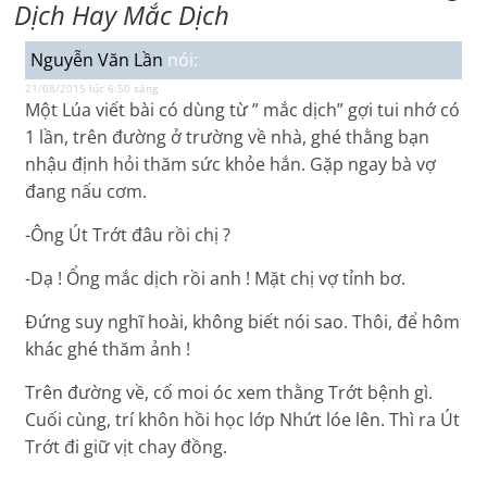
Dịch Hay Mắc Dịch
Nguyễn Văn Lần
nói:
21/08/2015 lúc 6:50 sáng
Một Lúa viết bài có dùng từ ” mắc dịch” gợi tui nhớ có
1 lần, trên đường ở trường về nhà, ghé thằng bạn
nhậu định hỏi thăm sức khỏe hắn. Gặp ngay bà vợ
đang nấu cơm.
-Ông Út Trớt đâu rồi chị ?
-Dạ ! Ổng mắc dịch rồi anh ! Mặt chị vợ tỉnh bơ.
Đứng suy nghĩ hoài, không biết nói sao. Thôi, để hôm
khác ghé thăm ảnh !
Trên đường về, cố moi óc xem thằng Trớt bệnh gì.
Cuối cùng, trí khôn hồi học lớp Nhứt lóe lên. Thì ra Út
Trớt đi giữ vịt chay đồng.