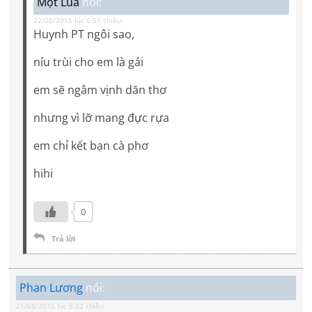
Một Lúa
nói:
22/08/2015 lúc 6:51 chiều
Huynh PT ngôi sao,
níu trùi cho em là gái
em sẽ ngâm vịnh dăn thơ
nhưng vì lỡ mang đực rựa
em chỉ kết bạn cà phơ
hihi
0
Trả lời
Phan Lương
nói:
21/08/2015 lúc 5:22 chiều