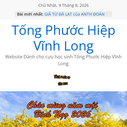
Chủ Nhật, 9 Tháng 8, 2026
Bài mới nhất:
GIÃ TỪ ĐÀ LẠT của ANTH ĐOÀN
SÀI GÒN – HÒN NGỌC VIỄN ĐÔNG
Tống Phước Hiệp
KHÔNG ĐỀ 20 CỦA THÁI LÃO
KHÔNG ĐỀ 19 CỦA THÁI LÃO
CHÙM THƠ CỦA BÍCH HÀ
Vĩnh Long
Website Dành cho cựu học sinh Tống Phước Hiệp Vĩnh
Long