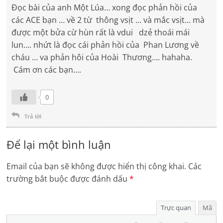
Đọc bài của anh Một Lúa… xong đọc phản hồi của
các ACE bạn … về 2 từ thông vsịt … và mắc vsịt… mà
được một bửa cừ hùn rất là vdui dzẻ thoái mái
lun…. nhứt là đọc cái phản hồi của Phan Lương về
cháu … va phản hôi của Hoài Thương…. hahaha.
Cám ơn các bạn….
0
Trả lời
Để lại một bình luận
Email của bạn sẽ không được hiển thị công khai.
Các
trường bắt buộc được đánh dấu
*
Trực quan
Mã