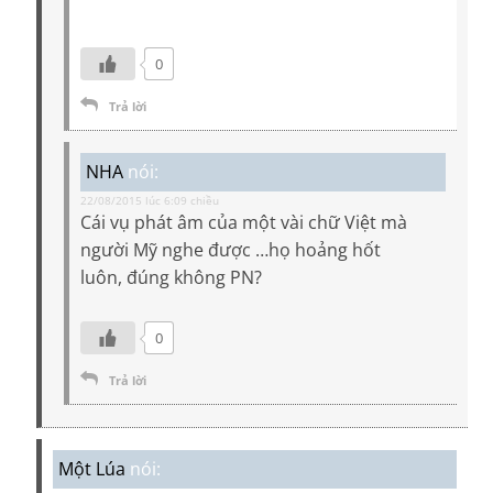
0
Trả lời
NHA
nói:
22/08/2015 lúc 6:09 chiều
Cái vụ phát âm của một vài chữ Việt mà
người Mỹ nghe được …họ hoảng hốt
luôn, đúng không PN?
0
Trả lời
Một Lúa
nói: