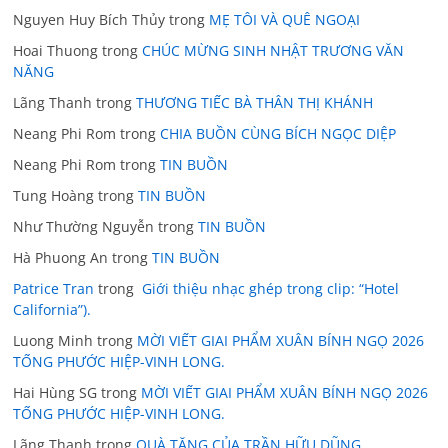
Nguyen Huy Bích Thủy
trong
MẸ TÔI VÀ QUÊ NGOẠI
Hoai Thuong
trong
CHÚC MỪNG SINH NHẬT TRƯƠNG VĂN
NĂNG
Lãng Thanh
trong
THƯƠNG TIẾC BÀ THÂN THỊ KHÁNH
Neang Phi Rom
trong
CHIA BUỒN CÙNG BÍCH NGỌC DIỆP
Neang Phi Rom
trong
TIN BUỒN
Tung Hoàng
trong
TIN BUỒN
Như Thường Nguyễn
trong
TIN BUỒN
Hà Phuong An
trong
TIN BUỒN
Patrice Tran
trong
Giới thiệu nhạc ghép trong clip: “Hotel
California”).
Luong Minh
trong
MỜI VIẾT GIAI PHẨM XUÂN BÍNH NGỌ 2026
TỐNG PHƯỚC HIỆP-VINH LONG.
Hai Hùng SG
trong
MỜI VIẾT GIAI PHẨM XUÂN BÍNH NGỌ 2026
TỐNG PHƯỚC HIỆP-VINH LONG.
Lãng Thanh
trong
QUÀ TẶNG CỦA TRẦN HỮU DŨNG