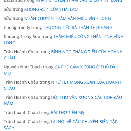
Bacsi Suu
trong
NHÂN CHUYẾN THĂM VĂN MIẾU VĨNH LONG
Sửu
trong
KHÔNG ĐỀ 1 CỦA THÁI LÃO
Sửu
trong
NHÂN CHUYẾN THĂM VĂN MIẾU VĨNH LONG
huong tran ly
trong
THƯƠNG TIẾC BÀ THÂN THỊ KHÁNH
Khuong Trong Suu
trong
THĂM MIẾU CÔNG THẦN TỈNH VĨNH
LONG
Trần Hoành Châu
trong
BÍNH NGỌ THẲNG TIẾN CỦA HOÀNH
CHÂU
Nguyễn Như Thạch
trong
CÀ PHÊ CẨM XƯƠNG Ở THỦ DẦU
MỘT
Trần Hoành Châu
trong
NHỚ TẾT MONG XUÂN CỦA HOÀNH
CHÂU
Trần Hoành Châu
trong
HỘI THƠ VĂN XƯƠNG CÁC HOP ĐẦU
NĂM
Trần hoành Cháu
trong
BÀI THƠ TIỄN MẸ
Trần hoành Châu
trong
LẠI NÓI VỀ CÂU CHUYỆN BIÊN TẬP
SÁCH.