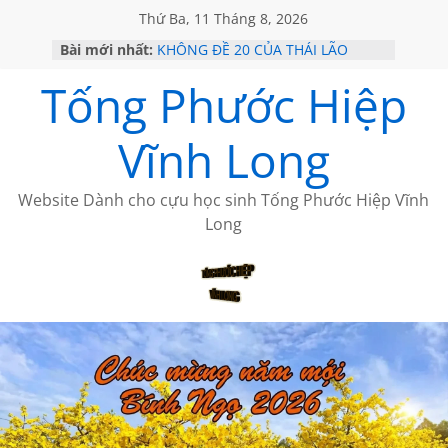
Thứ Ba, 11 Tháng 8, 2026
Bài mới nhất:
KHÔNG ĐỀ 20 CỦA THÁI LÃO
CÀ PHÊ HAI CHÀNG TRAI
Tống Phước Hiệp
GỞI TÌNH TRÊN ĐẢO
VỀ MỘT NGƯỜI BẠN THÂN
SÀI GÒN – HÒN NGỌC VIỄN ĐÔNG
Vĩnh Long
Website Dành cho cựu học sinh Tống Phước Hiệp Vĩnh
Long