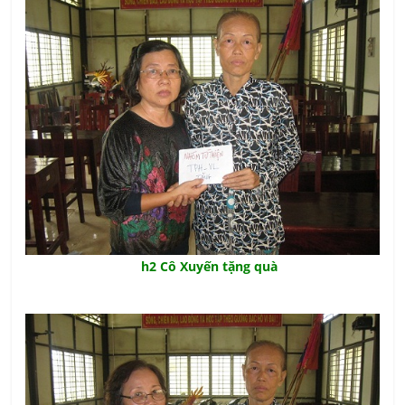
h2 Cô Xuyến tặng quà