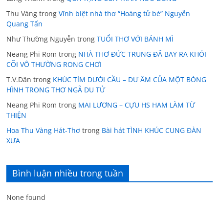
Thu Vàng
trong
Vĩnh biệt nhà thơ “Hoàng tử bé” Nguyễn
Quang Tấn
Như Thường Nguyễn
trong
TUỔI THƠ VỚI BÁNH MÌ
Neang Phi Rom
trong
NHÀ THƠ ĐỨC TRUNG ĐÃ BAY RA KHỎI
CÕI VÔ THƯỜNG RONG CHƠI
T.V.Dân
trong
KHÚC TÍM DƯỚI CẦU – DƯ ÂM CỦA MỘT BÓNG
HÌNH TRONG THƠ NGÃ DU TỬ
Neang Phi Rom
trong
MAI LƯƠNG – CỰU HS HAM LÀM TỪ
THIỆN
Hoa Thu Vàng Hát-Thơ
trong
Bài hát TÌNH KHÚC CUNG ĐÀN
XƯA
Bình luận nhiều trong tuần
None found