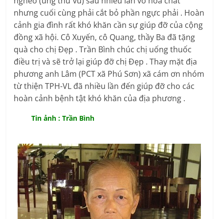
nghèo (ung thư vú) sau nhiều lần vô hóa chất
nhưng cuối cùng phải cắt bỏ phần ngực phải . Hoàn
cảnh gia đình rất khó khăn cần sự giúp đỡ của cộng
đồng xã hội. Cô Xuyến, cô Quang, thầy Ba đã tặng
quà cho chị Đẹp . Trần Bình chúc chị uống thuốc
điều trị và sẽ trở lại giúp đỡ chị Đẹp . Thay mặt địa
phương anh Lâm (PCT xã Phú Sơn) xã cám ơn nhóm
từ thiện TPH-VL đã nhiều lần đến giúp đỡ cho các
hoàn cảnh bệnh tật khó khăn của địa phương .
Tin ảnh : Trần Bình