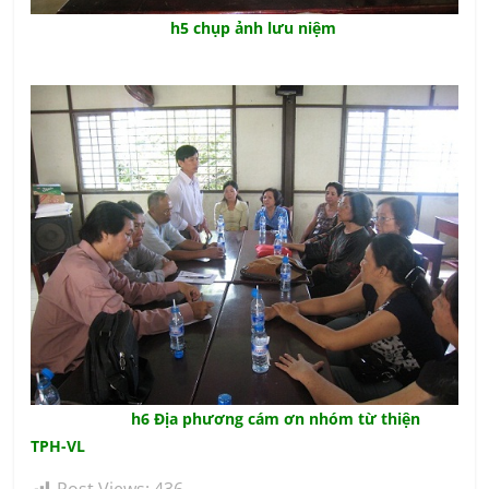
h5 chụp ảnh lưu niệm
h6 Địa phương cám ơn nhóm từ thiện
TPH-VL