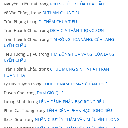
Nguyễn Triệu Hải
trong
KHÔNG ĐỀ 13 CỦA THÁI LÃO
Võ Văn Thắng
trong
ĐI THĂM CHÙA TIÊU
Trần Phụng
trong
ĐI THĂM CHÙA TIÊU
Trần Hoành Châu
trong
DICH GIẢ THÂN TRỌNG SƠN
Trần Hoành Châu
trong
TÍM ĐỘNG HOA VÀNG. CỦA LÃNG
UYỂN CHÂU
Tiêu Tương Dạ Vũ
trong
TÍM ĐỘNG HOA VÀNG. CỦA LÃNG
UYỂN CHÂU
Trần Hoành Châu
trong
CHÚC MỪNG SINH NHẬT TRẦN
HOÀNH HÀ
Ly Duy Huynh
trong
CHOL CHNAM THMAY ở CẦN THƠ
Duyen Cao
trong
ĐÁM GIỖ QUÊ
Luong Minh
trong
LÊNH ĐÊNH PHẬN BẠC RONG RÊU
Phan Cát Tường
trong
LÊNH ĐÊNH PHẬN BẠC RONG RÊU
Bacsi Suu
trong
NHÂN CHUYẾN THĂM VĂN MIẾU VĨNH LONG