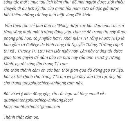
sáng tác mới ; mục “du lịch hàm thụ” để mọi người được giới thiệu
chuyến đi du lịch kỳ thú của mình hồi năm xưa để độc giả được
biết thêm những cái hay lạ ở một vùng đất khác.
Vẫn theo tôn chỉ ban đầu là “Mong được các bậc đàn anh, các em
từng sống dưới mái trường đóng góp, chia sẻ để trang tin này được
phong phú hơn, có ý nghĩa hơn”. Khái niệm TH Tống Phước Hiệp là
bao gồm cả
Collège de Vinh Long rồi Nguyễn Thông,
Trường cấp 3
thị xã , Trường TH Lưu Văn Liệt ngày nay. Lần này chúng tôi được
giao toàn quyền để đảm bảo lời hứa này của anh Trương Tường
Minh, người sáng lập trang 71.com.
Xin chân thành cám ơn các bạn thời gian qua đã đóng góp tư liệu,
bài vở, tài chính cho trang 71.com và giờ đây vẫn tiếp tục ủng hộ
cho trang tongphuochiep-vinhlong.com này.
Bài vở và ý kiến đóng góp, xin các bạn vui lòng email về :
quanly@tongphuochiep-vinhlong.local
hoặc
minhtaichinh@gmail.com
Thành thật cám ơn.