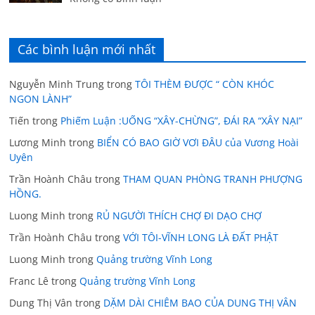
Các bình luận mới nhất
Nguyễn Minh Trung
trong
TÔI THÈM ĐƯỢC “ CÒN KHÓC
NGON LÀNH”
Tiến
trong
Phiếm Luận :UỐNG “XÂY-CHỪNG”, ĐÁI RA “XÂY NẠI”
Lương Minh
trong
BIỂN CÓ BAO GIỜ VƠI ĐÂU của Vương Hoài
Uyên
Trần Hoành Châu
trong
THAM QUAN PHÒNG TRANH PHƯỢNG
HỒNG.
Luong Minh
trong
RỦ NGƯỜI THÍCH CHỢ ĐI DẠO CHỢ
Trần Hoành Châu
trong
VỚI TÔI-VĨNH LONG LÀ ĐẤT PHẬT
Luong Minh
trong
Quảng trường Vĩnh Long
Franc Lê
trong
Quảng trường Vĩnh Long
Dung Thị Vân
trong
DẶM DÀI CHIÊM BAO CỦA DUNG THỊ VÂN