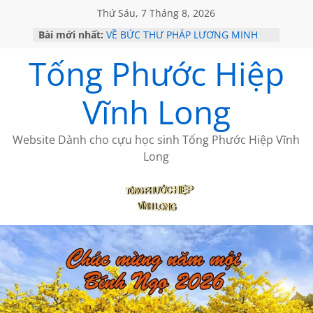
Thứ Sáu, 7 Tháng 8, 2026
Bài mới nhất:
VỀ BỨC THƯ PHÁP LƯƠNG MINH
GẶP Ở MỸ
Tống Phước Hiệp
HỌC SỬ HỒI XƯA
MỘT ĐỜI ĐI QUA NHỮNG TRANG
SÁCH
Vĩnh Long
BẤT CHỢT CỦA CHÂU LỆ DUNG
CÀ PHÊ NGẮM NÚI
Website Dành cho cựu học sinh Tống Phước Hiệp Vĩnh
Long