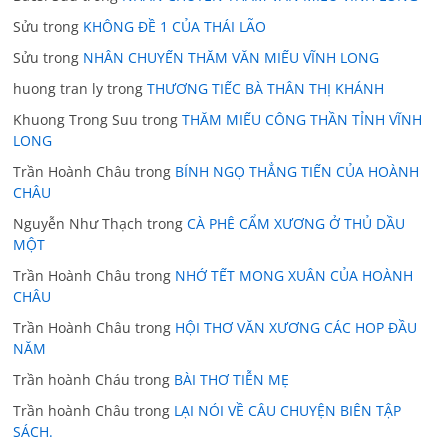
Sửu
trong
KHÔNG ĐỀ 1 CỦA THÁI LÃO
Sửu
trong
NHÂN CHUYẾN THĂM VĂN MIẾU VĨNH LONG
huong tran ly
trong
THƯƠNG TIẾC BÀ THÂN THỊ KHÁNH
Khuong Trong Suu
trong
THĂM MIẾU CÔNG THẦN TỈNH VĨNH
LONG
Trần Hoành Châu
trong
BÍNH NGỌ THẲNG TIẾN CỦA HOÀNH
CHÂU
Nguyễn Như Thạch
trong
CÀ PHÊ CẨM XƯƠNG Ở THỦ DẦU
MỘT
Trần Hoành Châu
trong
NHỚ TẾT MONG XUÂN CỦA HOÀNH
CHÂU
Trần Hoành Châu
trong
HỘI THƠ VĂN XƯƠNG CÁC HOP ĐẦU
NĂM
Trần hoành Cháu
trong
BÀI THƠ TIỄN MẸ
Trần hoành Châu
trong
LẠI NÓI VỀ CÂU CHUYỆN BIÊN TẬP
SÁCH.