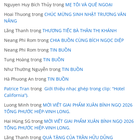
Nguyen Huy Bích Thủy
trong
MẸ TÔI VÀ QUÊ NGOẠI
Hoai Thuong
trong
CHÚC MỪNG SINH NHẬT TRƯƠNG VĂN
NĂNG
Lãng Thanh
trong
THƯƠNG TIẾC BÀ THÂN THỊ KHÁNH
Neang Phi Rom
trong
CHIA BUỒN CÙNG BÍCH NGỌC DIỆP
Neang Phi Rom
trong
TIN BUỒN
Tung Hoàng
trong
TIN BUỒN
Như Thường Nguyễn
trong
TIN BUỒN
Hà Phuong An
trong
TIN BUỒN
Patrice Tran
trong
Giới thiệu nhạc ghép trong clip: “Hotel
California”).
Luong Minh
trong
MỜI VIẾT GIAI PHẨM XUÂN BÍNH NGỌ 2026
TỐNG PHƯỚC HIỆP-VINH LONG.
Hai Hùng SG
trong
MỜI VIẾT GIAI PHẨM XUÂN BÍNH NGỌ 2026
TỐNG PHƯỚC HIỆP-VINH LONG.
Lãng Thanh
trong
QUÀ TẶNG CỦA TRẦN HỮU DŨNG