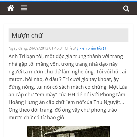
Mượn chữ
Ngày đăng: 24/09/2013 01:46:31 Chiều/
ý kiến phản hồi (1)
Anh Trí bạn tôi, một độc giả trung thành với trang
nhà gặp tôi mắng vốn, trong trang nhà dạo này
người ta mượn chữ dử lắm nghe ông. Tôi vội hỏi: ai
mượn, hồi nào, ở đâu ? Trí cười giơ tay khoát, ậy
đừng nóng, tui nói có sách mách có chứng. Một Lúa
ăn cắp chữ “em mầy” của HH để nói với Phong tâm,
Hoàng Hưng ăn cắp chữ “em nó”của Thu Nguyệt…
Ông theo dõi trang, đố ông vậy chứ phong trào
mượn chữ có từ bao giờ.