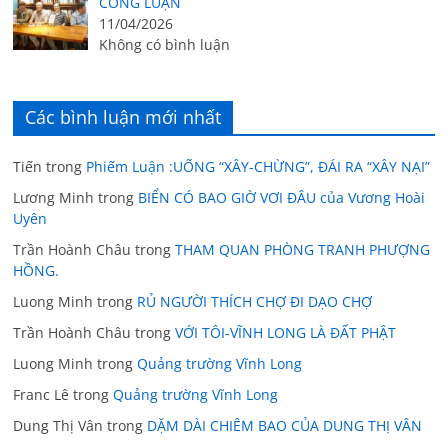
CÔNG LUẬN
11/04/2026
Không có bình luận
Các bình luận mới nhất
Tiến
trong
Phiếm Luận :UỐNG “XÂY-CHỪNG”, ĐÁI RA “XÂY NẠI”
Lương Minh
trong
BIỂN CÓ BAO GIỜ VƠI ĐÂU của Vương Hoài
Uyên
Trần Hoành Châu
trong
THAM QUAN PHÒNG TRANH PHƯỢNG
HỒNG.
Luong Minh
trong
RỦ NGƯỜI THÍCH CHỢ ĐI DẠO CHỢ
Trần Hoành Châu
trong
VỚI TÔI-VĨNH LONG LÀ ĐẤT PHẬT
Luong Minh
trong
Quảng trường Vĩnh Long
Franc Lê
trong
Quảng trường Vĩnh Long
Dung Thị Vân
trong
DẶM DÀI CHIÊM BAO CỦA DUNG THỊ VÂN