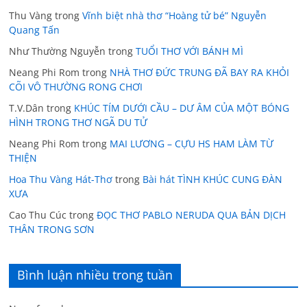
Thu Vàng
trong
Vĩnh biệt nhà thơ “Hoàng tử bé” Nguyễn
Quang Tấn
Như Thường Nguyễn
trong
TUỔI THƠ VỚI BÁNH MÌ
Neang Phi Rom
trong
NHÀ THƠ ĐỨC TRUNG ĐÃ BAY RA KHỎI
CÕI VÔ THƯỜNG RONG CHƠI
T.V.Dân
trong
KHÚC TÍM DƯỚI CẦU – DƯ ÂM CỦA MỘT BÓNG
HÌNH TRONG THƠ NGÃ DU TỬ
Neang Phi Rom
trong
MAI LƯƠNG – CỰU HS HAM LÀM TỪ
THIỆN
Hoa Thu Vàng Hát-Thơ
trong
Bài hát TÌNH KHÚC CUNG ĐÀN
XƯA
Cao Thu Cúc
trong
ĐỌC THƠ PABLO NERUDA QUA BẢN DỊCH
THÂN TRONG SƠN
Bình luận nhiều trong tuần