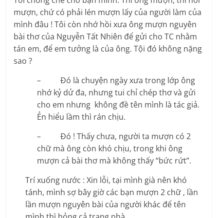
Tôi chống chế cho bạn mình: Thì ổng mượn, thì nói
mượn, chứ có phải lén mượn lấy của người làm của
mình đâu ! Tôi còn nhớ hồi xưa ông mượn nguyên
bài thơ của Nguyễn Tất Nhiên để gửi cho TC nhằm
tán em, để em tưởng là của ông. Tội đó không nặng
sao ?
– Đó là chuyện ngày xưa trong lớp ông
nhớ kỷ dử đa, nhưng tui chỉ chép thơ và gửi
cho em nhưng không đề tên mình là tác giả.
Ẻn hiểu lầm thì rán chịu.
– Đó ! Thấy chưa, người ta mượn có 2
chữ mà ông còn khó chịu, trong khi ông
mượn cả bài thơ mà không thấy “bức rứt”.
Trí xuống nước : Xin lỗi, tại mình già nên khó
tánh, mình sợ bây giờ các bạn mượn 2 chữ , lần
lần mượn nguyên bài của người khác để tên
mình thì hỏng cả trang nhà.