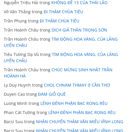
Nguyễn Triệu Hải
trong
KHÔNG ĐỀ 13 CỦA THÁI LÃO
Võ Văn Thắng
trong
ĐI THĂM CHÙA TIÊU
Trần Phụng
trong
ĐI THĂM CHÙA TIÊU
Trần Hoành Châu
trong
DICH GIẢ THÂN TRỌNG SƠN
Trần Hoành Châu
trong
TÍM ĐỘNG HOA VÀNG. CỦA LÃNG
UYỂN CHÂU
Tiêu Tương Dạ Vũ
trong
TÍM ĐỘNG HOA VÀNG. CỦA LÃNG
UYỂN CHÂU
Trần Hoành Châu
trong
CHÚC MỪNG SINH NHẬT TRẦN
HOÀNH HÀ
Ly Duy Huynh
trong
CHOL CHNAM THMAY ở CẦN THƠ
Duyen Cao
trong
ĐÁM GIỖ QUÊ
Luong Minh
trong
LÊNH ĐÊNH PHẬN BẠC RONG RÊU
Phan Cát Tường
trong
LÊNH ĐÊNH PHẬN BẠC RONG RÊU
Bacsi Suu
trong
NHÂN CHUYẾN THĂM VĂN MIẾU VĨNH LONG
Bacsi Suu
trong
NHÂN CHUYẾN THĂM VĂN MIẾU VĨNH LONG