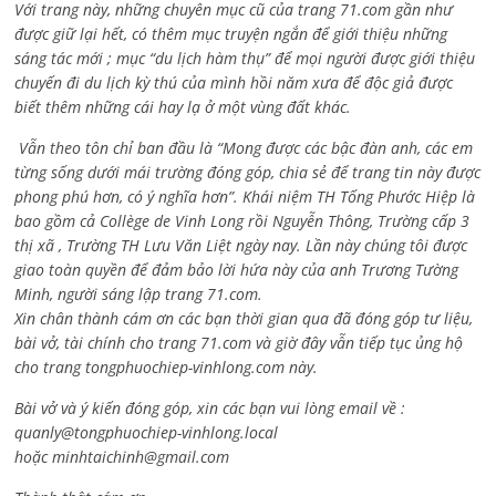
Với trang này, những chuyên mục cũ của trang 71.com gần như
được giữ lại hết, có thêm mục truyện ngắn để giới thiệu những
sáng tác mới ; mục “du lịch hàm thụ” để mọi người được giới thiệu
chuyến đi du lịch kỳ thú của mình hồi năm xưa để độc giả được
biết thêm những cái hay lạ ở một vùng đất khác.
Vẫn theo tôn chỉ ban đầu là “Mong được các bậc đàn anh, các em
từng sống dưới mái trường đóng góp, chia sẻ để trang tin này được
phong phú hơn, có ý nghĩa hơn”. Khái niệm TH Tống Phước Hiệp là
bao gồm cả
Collège de Vinh Long rồi Nguyễn Thông,
Trường cấp 3
thị xã , Trường TH Lưu Văn Liệt ngày nay. Lần này chúng tôi được
giao toàn quyền để đảm bảo lời hứa này của anh Trương Tường
Minh, người sáng lập trang 71.com.
Xin chân thành cám ơn các bạn thời gian qua đã đóng góp tư liệu,
bài vở, tài chính cho trang 71.com và giờ đây vẫn tiếp tục ủng hộ
cho trang tongphuochiep-vinhlong.com này.
Bài vở và ý kiến đóng góp, xin các bạn vui lòng email về :
quanly@tongphuochiep-vinhlong.local
hoặc
minhtaichinh@gmail.com