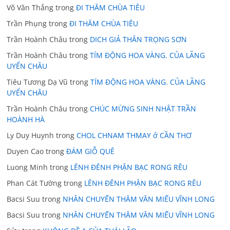
Võ Văn Thắng
trong
ĐI THĂM CHÙA TIÊU
Trần Phụng
trong
ĐI THĂM CHÙA TIÊU
Trần Hoành Châu
trong
DICH GIẢ THÂN TRỌNG SƠN
Trần Hoành Châu
trong
TÍM ĐỘNG HOA VÀNG. CỦA LÃNG
UYỂN CHÂU
Tiêu Tương Dạ Vũ
trong
TÍM ĐỘNG HOA VÀNG. CỦA LÃNG
UYỂN CHÂU
Trần Hoành Châu
trong
CHÚC MỪNG SINH NHẬT TRẦN
HOÀNH HÀ
Ly Duy Huynh
trong
CHOL CHNAM THMAY ở CẦN THƠ
Duyen Cao
trong
ĐÁM GIỖ QUÊ
Luong Minh
trong
LÊNH ĐÊNH PHẬN BẠC RONG RÊU
Phan Cát Tường
trong
LÊNH ĐÊNH PHẬN BẠC RONG RÊU
Bacsi Suu
trong
NHÂN CHUYẾN THĂM VĂN MIẾU VĨNH LONG
Bacsi Suu
trong
NHÂN CHUYẾN THĂM VĂN MIẾU VĨNH LONG