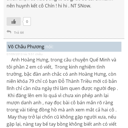
nên huynh kết cô Chín ! hi hi . NT SNow.
0
Trả lời
Võ Châu Phương
nói:
07/09/2013 lúc 9:51 chiều
Anh Hoàng Hưng, trong câu chuyện Quế Minh và
tôi phần 2 em có viết, Trong kinh nghiệm tình
trường, bậc đàn anh chắc có anh Hoàng Hưng, còn
niên khóa 79 chỉ có bạn Đỗ Thành Triều mới có bản
lĩnh chỉ cần nữa ngày thì làm quen được người đẹp .
Khi đăng lên em lo quá vì chưa xin phép anh lại
mượn danh anh , nay đọc bài cô bán mắn rõ ràng
trong vài tiếng đồng hồ mà anh xem mắt cả hai cô .
May thay trở lại chốn cũ không gặp người xưa, nếu
gặp lại, nàng tay bế tay bồng không biết anh có viết