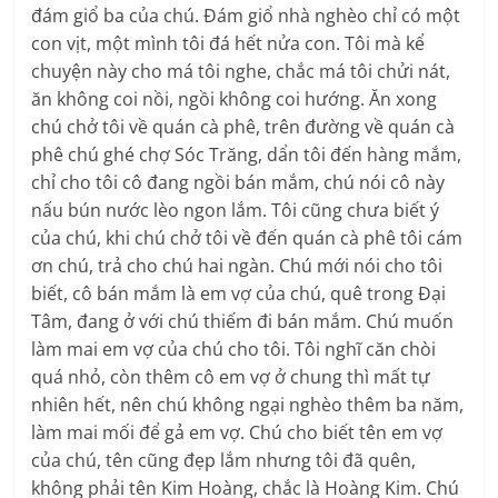
đám giổ ba của chú. Đám giổ nhà nghèo chỉ có một
con vịt, một mình tôi đá hết nửa con. Tôi mà kể
chuyện này cho má tôi nghe, chắc má tôi chửi nát,
ăn không coi nồi, ngồi không coi hướng. Ăn xong
chú chở tôi về quán cà phê, trên đường về quán cà
phê chú ghé chợ Sóc Trăng, dẩn tôi đến hàng mắm,
chỉ cho tôi cô đang ngồi bán mắm, chú nói cô này
nấu bún nước lèo ngon lắm. Tôi cũng chưa biết ý
của chú, khi chú chở tôi về đến quán cà phê tôi cám
ơn chú, trả cho chú hai ngàn. Chú mới nói cho tôi
biết, cô bán mắm là em vợ của chú, quê trong Đại
Tâm, đang ở với chú thiếm đi bán mắm. Chú muốn
làm mai em vợ của chú cho tôi. Tôi nghĩ căn chòi
quá nhỏ, còn thêm cô em vợ ở chung thì mất tự
nhiên hết, nên chú không ngại nghèo thêm ba năm,
làm mai mối để gả em vợ. Chú cho biết tên em vợ
của chú, tên cũng đẹp lắm nhưng tôi đã quên,
không phải tên Kim Hoàng, chắc là Hoàng Kim. Chú