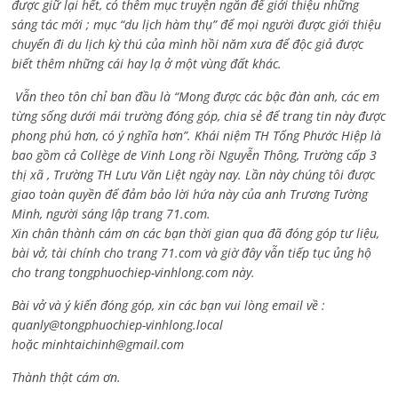
được giữ lại hết, có thêm mục truyện ngắn để giới thiệu những
sáng tác mới ; mục “du lịch hàm thụ” để mọi người được giới thiệu
chuyến đi du lịch kỳ thú của mình hồi năm xưa để độc giả được
biết thêm những cái hay lạ ở một vùng đất khác.
Vẫn theo tôn chỉ ban đầu là “Mong được các bậc đàn anh, các em
từng sống dưới mái trường đóng góp, chia sẻ để trang tin này được
phong phú hơn, có ý nghĩa hơn”. Khái niệm TH Tống Phước Hiệp là
bao gồm cả
Collège de Vinh Long rồi Nguyễn Thông,
Trường cấp 3
thị xã , Trường TH Lưu Văn Liệt ngày nay. Lần này chúng tôi được
giao toàn quyền để đảm bảo lời hứa này của anh Trương Tường
Minh, người sáng lập trang 71.com.
Xin chân thành cám ơn các bạn thời gian qua đã đóng góp tư liệu,
bài vở, tài chính cho trang 71.com và giờ đây vẫn tiếp tục ủng hộ
cho trang tongphuochiep-vinhlong.com này.
Bài vở và ý kiến đóng góp, xin các bạn vui lòng email về :
quanly@tongphuochiep-vinhlong.local
hoặc
minhtaichinh@gmail.com
Thành thật cám ơn.