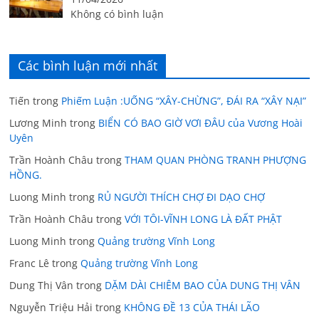
Không có bình luận
Các bình luận mới nhất
Tiến
trong
Phiếm Luận :UỐNG “XÂY-CHỪNG”, ĐÁI RA “XÂY NẠI”
Lương Minh
trong
BIỂN CÓ BAO GIỜ VƠI ĐÂU của Vương Hoài
Uyên
Trần Hoành Châu
trong
THAM QUAN PHÒNG TRANH PHƯỢNG
HỒNG.
Luong Minh
trong
RỦ NGƯỜI THÍCH CHỢ ĐI DẠO CHỢ
Trần Hoành Châu
trong
VỚI TÔI-VĨNH LONG LÀ ĐẤT PHẬT
Luong Minh
trong
Quảng trường Vĩnh Long
Franc Lê
trong
Quảng trường Vĩnh Long
Dung Thị Vân
trong
DẶM DÀI CHIÊM BAO CỦA DUNG THỊ VÂN
Nguyễn Triệu Hải
trong
KHÔNG ĐỀ 13 CỦA THÁI LÃO