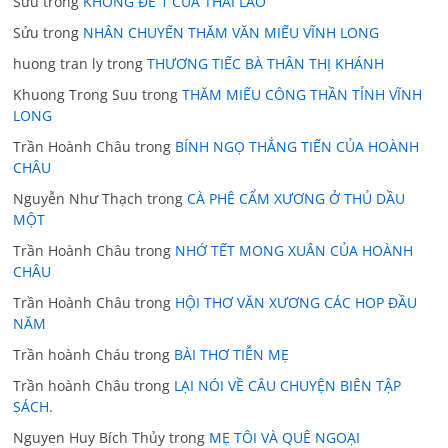
Sửu
trong
KHÔNG ĐỀ 1 CỦA THÁI LÃO
Sửu
trong
NHÂN CHUYẾN THĂM VĂN MIẾU VĨNH LONG
huong tran ly
trong
THƯƠNG TIẾC BÀ THÂN THỊ KHÁNH
Khuong Trong Suu
trong
THĂM MIẾU CÔNG THẦN TỈNH VĨNH
LONG
Trần Hoành Châu
trong
BÍNH NGỌ THẲNG TIẾN CỦA HOÀNH
CHÂU
Nguyễn Như Thạch
trong
CÀ PHÊ CẨM XƯƠNG Ở THỦ DẦU
MỘT
Trần Hoành Châu
trong
NHỚ TẾT MONG XUÂN CỦA HOÀNH
CHÂU
Trần Hoành Châu
trong
HỘI THƠ VĂN XƯƠNG CÁC HOP ĐẦU
NĂM
Trần hoành Cháu
trong
BÀI THƠ TIỄN MẸ
Trần hoành Châu
trong
LẠI NÓI VỀ CÂU CHUYỆN BIÊN TẬP
SÁCH.
Nguyen Huy Bích Thủy
trong
MẸ TÔI VÀ QUÊ NGOẠI