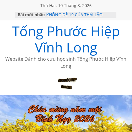
Thứ Hai, 10 Tháng 8, 2026
Bài mới nhất:
KHÔNG ĐỀ 19 CỦA THÁI LÃO
GỞI TÌNH TRÊN ĐẢO
Tống Phước Hiệp
VỀ MỘT NGƯỜI BẠN THÂN
SÀI GÒN – HÒN NGỌC VIỄN ĐÔNG
KHÔNG ĐỀ 20 CỦA THÁI LÃO
Vĩnh Long
Website Dành cho cựu học sinh Tống Phước Hiệp Vĩnh
Long