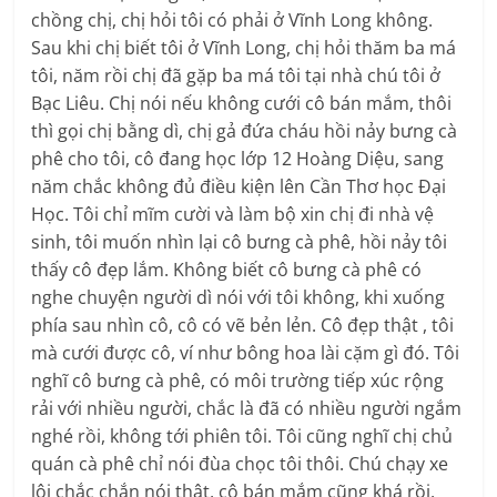
chồng chị, chị hỏi tôi có phải ở Vĩnh Long không.
Sau khi chị biết tôi ở Vĩnh Long, chị hỏi thăm ba má
tôi, năm rồi chị đã gặp ba má tôi tại nhà chú tôi ở
Bạc Liêu. Chị nói nếu không cưới cô bán mắm, thôi
thì gọi chị bằng dì, chị gả đứa cháu hồi nảy bưng cà
phê cho tôi, cô đang học lớp 12 Hoàng Diệu, sang
năm chắc không đủ điều kiện lên Cần Thơ học Đại
Học. Tôi chỉ mĩm cười và làm bộ xin chị đi nhà vệ
sinh, tôi muốn nhìn lại cô bưng cà phê, hồi nảy tôi
thấy cô đẹp lắm. Không biết cô bưng cà phê có
nghe chuyện người dì nói với tôi không, khi xuống
phía sau nhìn cô, cô có vẽ bẻn lẻn. Cô đẹp thật , tôi
mà cưới được cô, ví như bông hoa lài cặm gì đó. Tôi
nghĩ cô bưng cà phê, có môi trường tiếp xúc rộng
rải với nhiều người, chắc là đã có nhiều người ngắm
nghé rồi, không tới phiên tôi. Tôi cũng nghĩ chị chủ
quán cà phê chỉ nói đùa chọc tôi thôi. Chú chạy xe
lôi chắc chắn nói thật, cô bán mắm cũng khá rồi,