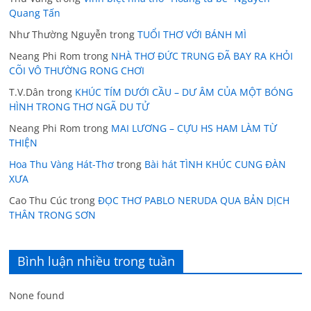
Quang Tấn
Như Thường Nguyễn
trong
TUỔI THƠ VỚI BÁNH MÌ
Neang Phi Rom
trong
NHÀ THƠ ĐỨC TRUNG ĐÃ BAY RA KHỎI
CÕI VÔ THƯỜNG RONG CHƠI
T.V.Dân
trong
KHÚC TÍM DƯỚI CẦU – DƯ ÂM CỦA MỘT BÓNG
HÌNH TRONG THƠ NGÃ DU TỬ
Neang Phi Rom
trong
MAI LƯƠNG – CỰU HS HAM LÀM TỪ
THIỆN
Hoa Thu Vàng Hát-Thơ
trong
Bài hát TÌNH KHÚC CUNG ĐÀN
XƯA
Cao Thu Cúc
trong
ĐỌC THƠ PABLO NERUDA QUA BẢN DỊCH
THÂN TRONG SƠN
Bình luận nhiều trong tuần
None found