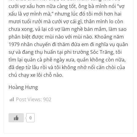
cưới vợ xấu hơn nữa càng tốt, ông bà mình nói “vợ
xấu là vợ mình mà,” nhưng lúc đó tôi mới hơn hai
mươi tuổi rưởi mà cưới vợ cái gì, thân mình lo còn
chưa xong, vả lại có vợ làm nghề bán mắm, làm sao
phân biệt được mùi nào với mùi nào. Khoảng năm
1979 nhân chuyến đi thăm đứa em đi nghĩa vụ quân
sự và đang thụ huấn tại phi trường Sóc Trăng, tôi
tìm lại quán cà phê ngày xưa, quán không còn nữa,
đã dẹp từ lâu rồi và tôi không nhớ nổi căn chòi của
chú chạy xe lôi chỗ nào.
Hoàng Hưng
Post Views:
902
0