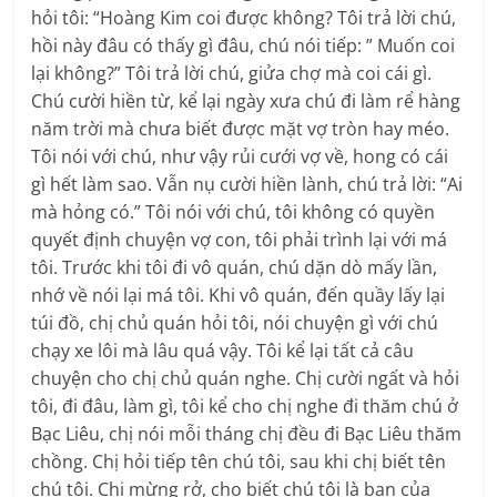
hỏi tôi: “Hoàng Kim coi được không? Tôi trả lời chú,
hồi này đâu có thấy gì đâu, chú nói tiếp: ” Muốn coi
lại không?” Tôi trả lời chú, giửa chợ mà coi cái gì.
Chú cười hiền từ, kể lại ngày xưa chú đi làm rể hàng
năm trời mà chưa biết được mặt vợ tròn hay méo.
Tôi nói với chú, như vậy rủi cưới vợ về, hong có cái
gì hết làm sao. Vẫn nụ cười hiền lành, chú trả lời: “Ai
mà hỏng có.” Tôi nói với chú, tôi không có quyền
quyết định chuyện vợ con, tôi phải trình lại với má
tôi. Trước khi tôi đi vô quán, chú dặn dò mấy lần,
nhớ về nói lại má tôi. Khi vô quán, đến quầy lấy lại
túi đồ, chị chủ quán hỏi tôi, nói chuyện gì với chú
chạy xe lôi mà lâu quá vậy. Tôi kể lại tất cả câu
chuyện cho chị chủ quán nghe. Chị cười ngất và hỏi
tôi, đi đâu, làm gì, tôi kể cho chị nghe đi thăm chú ở
Bạc Liêu, chị nói mỗi tháng chị đều đi Bạc Liêu thăm
chồng. Chị hỏi tiếp tên chú tôi, sau khi chị biết tên
chú tôi. Chị mừng rở, cho biết chú tôi là bạn của