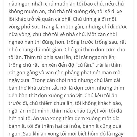
nào ngon nhất, chú muốn ăn tôi bao chú, nếu chú
không muốn ăn, chú thả tôi xuống đó, tôi sẽ đi xe
lôi khác trở về quán cà phê. Chú tính giá đi một
vòng phố Sóc Trăng là một ngàn, nhưng chỉ đi được
nữa vòng, chú chở tôi về nhà chú. Một căn chòi
nghèo nàn thì đúng hơn, trống trước trống sau, rất
nhỏ chẳng đủ một gian. Chú gọi thím dọn cơm cho
tôi ăn. Thím từ phia sau lên, tôi rất ngạc nhiên,
trông chú rất lèn xèn đến độ “cù lần,” trái lại thím
rất gọn gàng và vẫn còn phảng phất nét mặn mà
ngày xưa. Trong căn chòi nhỏ nhưng chú làm cái
bàn thờ khá tươm tất, nói là dọn cơm, nhưng thím
đến bàn thờ dọn xuống cháo vịt. Chú kêu tôi ăn
trước đi, chú thiếm chưa ăn, tôi không khách sáo,
ngồi ăn một mình, thím nấu cháo tuyệt vời, tôi đá
hết hai tô. Ăn vừa xong thím đem xuống một dỉa
bánh ít, tôi đá thêm hai cái nửa, bánh ít cũng quá
ngon. Sau khi ăn xong tôi mới biết hôm đó là ngày