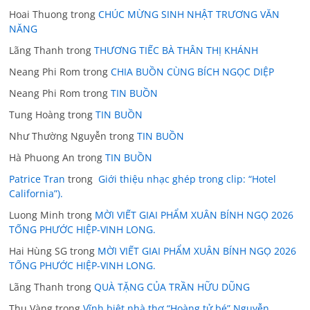
Hoai Thuong
trong
CHÚC MỪNG SINH NHẬT TRƯƠNG VĂN
NĂNG
Lãng Thanh
trong
THƯƠNG TIẾC BÀ THÂN THỊ KHÁNH
Neang Phi Rom
trong
CHIA BUỒN CÙNG BÍCH NGỌC DIỆP
Neang Phi Rom
trong
TIN BUỒN
Tung Hoàng
trong
TIN BUỒN
Như Thường Nguyễn
trong
TIN BUỒN
Hà Phuong An
trong
TIN BUỒN
Patrice Tran
trong
Giới thiệu nhạc ghép trong clip: “Hotel
California”).
Luong Minh
trong
MỜI VIẾT GIAI PHẨM XUÂN BÍNH NGỌ 2026
TỐNG PHƯỚC HIỆP-VINH LONG.
Hai Hùng SG
trong
MỜI VIẾT GIAI PHẨM XUÂN BÍNH NGỌ 2026
TỐNG PHƯỚC HIỆP-VINH LONG.
Lãng Thanh
trong
QUÀ TẶNG CỦA TRẦN HỮU DŨNG
Thu Vàng
trong
Vĩnh biệt nhà thơ “Hoàng tử bé” Nguyễn