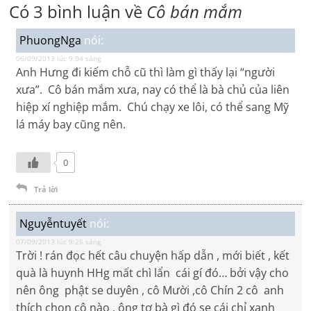
Có 3 bình luận về
Cô bán mắm
PhuongNga
nói:
06/09/2013 lúc 9:04 sáng
Anh Hưng đi kiếm chỗ cũ thì làm gì thấy lại “người
xưa”. Cô bán mắm xưa, nay có thể là bà chủ của liên
hiệp xí nghiệp mắm. Chú chạy xe lôi, có thể sang Mỹ
lá máy bay cũng nên.
0
Trả lời
Nguyễntuyết
nói:
07/09/2013 lúc 9:25 sáng
Trời ! rán đọc hết câu chuyện hấp dẫn , mới biết , kết
quà là huynh HHg mất chì lẩn cái gí đó… bởi vậy cho
nên ông phật se duyên , cô Mười ,cô Chín 2 cô anh
thích chọn cô nào , ông tơ bà gì đó se cái chỉ xanh