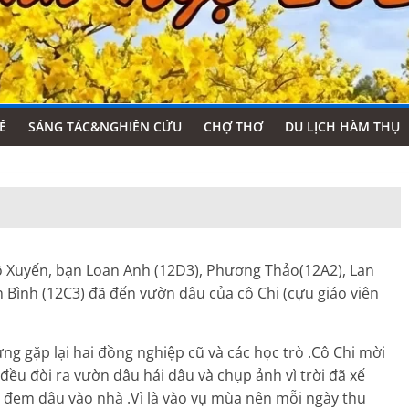
Ê
SÁNG TÁC&NGHIÊN CỨU
CHỢ THƠ
DU LỊCH HÀM THỤ
ô Xuyến, bạn Loan Anh (12D3), Phương Thảo(12A2), Lan
Bình (12C3) đã đến vườn dâu của cô Chi (cựu giáo viên
g gặp lại hai đồng nghiệp cũ và các học trò .Cô Chi mời
ều đòi ra vườn dâu hái dâu và chụp ảnh vì trời đã xế
cô đem dâu vào nhà .Vì là vào vụ mùa nên mỗi ngày thu