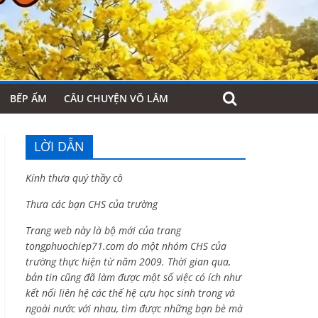
BẾP ẤM
CÂU CHUYỆN VÕ LÂM
LỜI DẪN
Kính thưa quý thầy cô
Thưa các bạn CHS của trường
Trang web này là bộ mới của trang
tongphuochiep71.com do một nhóm CHS của
trường thực hiện từ năm 2009. Thời gian qua,
bản tin cũng đã làm được một số việc có ích như
kết nối liên hệ các thế hệ cựu học sinh trong và
ngoài nước với nhau, tìm được những bạn bè mà