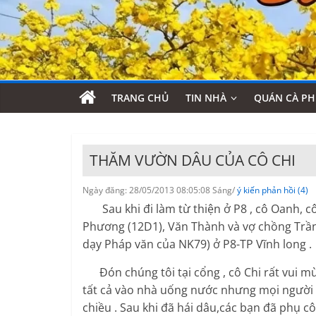
TRANG CHỦ
TIN NHÀ
QUÁN CÀ PH
THĂM VƯỜN DÂU CỦA CÔ CHI
Ngày đăng: 28/05/2013 08:05:08 Sáng/
ý kiến phản hồi (4)
Sau khi đi làm từ thiện ở P8 , cô Oanh, c
Phương (12D1), Văn Thành và vợ chồng Trần 
dạy Pháp văn của NK79) ở P8-TP Vĩnh long .
Đón chúng tôi tại cổng , cô Chi rất vui mừn
tất cả vào nhà uống nước nhưng mọi người đ
chiều . Sau khi đã hái dâu,các bạn đã phụ 