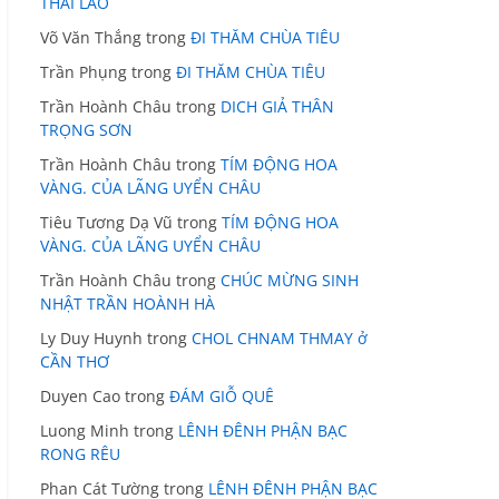
THÁI LÃO
Võ Văn Thắng
trong
ĐI THĂM CHÙA TIÊU
Trần Phụng
trong
ĐI THĂM CHÙA TIÊU
Trần Hoành Châu
trong
DICH GIẢ THÂN
TRỌNG SƠN
Trần Hoành Châu
trong
TÍM ĐỘNG HOA
VÀNG. CỦA LÃNG UYỂN CHÂU
Tiêu Tương Dạ Vũ
trong
TÍM ĐỘNG HOA
VÀNG. CỦA LÃNG UYỂN CHÂU
Trần Hoành Châu
trong
CHÚC MỪNG SINH
NHẬT TRẦN HOÀNH HÀ
Ly Duy Huynh
trong
CHOL CHNAM THMAY ở
CẦN THƠ
Duyen Cao
trong
ĐÁM GIỖ QUÊ
Luong Minh
trong
LÊNH ĐÊNH PHẬN BẠC
RONG RÊU
Phan Cát Tường
trong
LÊNH ĐÊNH PHẬN BẠC