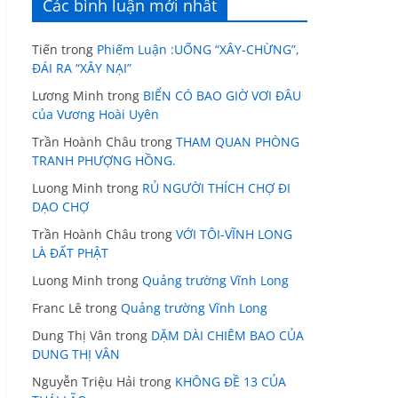
Các bình luận mới nhất
Tiến
trong
Phiếm Luận :UỐNG “XÂY-CHỪNG”,
ĐÁI RA “XÂY NẠI”
Lương Minh
trong
BIỂN CÓ BAO GIỜ VƠI ĐÂU
của Vương Hoài Uyên
Trần Hoành Châu
trong
THAM QUAN PHÒNG
TRANH PHƯỢNG HỒNG.
Luong Minh
trong
RỦ NGƯỜI THÍCH CHỢ ĐI
DẠO CHỢ
Trần Hoành Châu
trong
VỚI TÔI-VĨNH LONG
LÀ ĐẤT PHẬT
Luong Minh
trong
Quảng trường Vĩnh Long
Franc Lê
trong
Quảng trường Vĩnh Long
Dung Thị Vân
trong
DẶM DÀI CHIÊM BAO CỦA
DUNG THỊ VÂN
Nguyễn Triệu Hải
trong
KHÔNG ĐỀ 13 CỦA