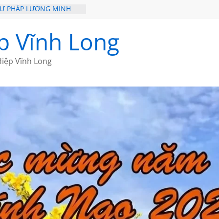
HƯ PHÁP LƯƠNG MINH
ỒI XƯA
p Vĩnh Long
ĐI QUA NHỮNG TRANG
 CỦA CHÂU LỆ DUNG
iệp Vĩnh Long
GẮM NÚI