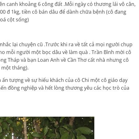
n canh khoảng 6 công đất .Mỗi ngày có thương lái vô cân,
000 đ 1kg, tiền cô bán dâu để dành chữa bệnh (cô đang
oá cột sống)
ắc lại chuyện cũ .Trước khi ra về tất cả mọi người chụp
ho mỗi người một bọc dâu về làm quà . Trần Bình mời cô
Đồng Tháp và bạn Loan Anh về Cần Thơ cất nhà nhưng cô
 một tháng).
 ấn tượng về sự hiếu khách của cô Chi một cô giáo dạy
ến đồng nghiệp và hết lòng thương yêu các học trò của