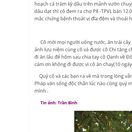
hoạch cả trăm ký dâu trên mảnh vườn chuyê
dâu dạt thì cô đem ra chợ P8 -TPVL bán 12.
mắc chứng bệnh thoát vị đĩa đệm và thoái h
Cô mời mọi người uống nước, ăn trái cây nh
ảnh lưu niệm cùng cô và được cô Chi tặng c
đi ăn lẩu để hôm sau chia tay cô Oanh về 
cám ơn không đi được vì cô ăn chay(10 ngày
Quý cô và các bạn ra về mà trong lòng vẫn
Pháp văn sống độc thân lúc nào cũng quý m
mình .
Tin ảnh: Trần Bình