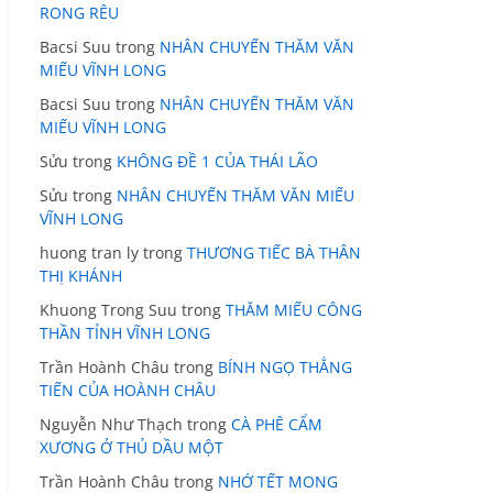
RONG RÊU
Bacsi Suu
trong
NHÂN CHUYẾN THĂM VĂN
MIẾU VĨNH LONG
Bacsi Suu
trong
NHÂN CHUYẾN THĂM VĂN
MIẾU VĨNH LONG
Sửu
trong
KHÔNG ĐỀ 1 CỦA THÁI LÃO
Sửu
trong
NHÂN CHUYẾN THĂM VĂN MIẾU
VĨNH LONG
huong tran ly
trong
THƯƠNG TIẾC BÀ THÂN
THỊ KHÁNH
Khuong Trong Suu
trong
THĂM MIẾU CÔNG
THẦN TỈNH VĨNH LONG
Trần Hoành Châu
trong
BÍNH NGỌ THẲNG
TIẾN CỦA HOÀNH CHÂU
Nguyễn Như Thạch
trong
CÀ PHÊ CẨM
XƯƠNG Ở THỦ DẦU MỘT
Trần Hoành Châu
trong
NHỚ TẾT MONG