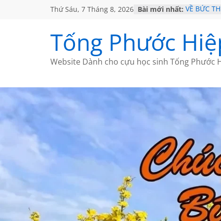
Thứ Sáu, 7 Tháng 8, 2026
Bài mới nhất:
VỀ BỨC T
GẶP Ở MỸ
HỌC SỬ H
Tống Phước Hiệ
MỘT ĐỜI 
SÁCH
BẤT CHỢT
Website Dành cho cựu học sinh Tống Phước H
CÀ PHÊ N