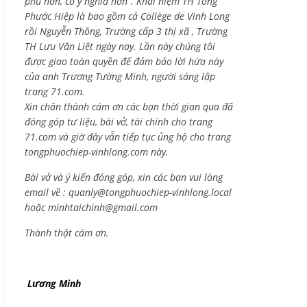
phú hơn, có ý nghĩa hơn”. Khái niệm TH Tống
Phước Hiệp là bao gồm cả
Collège de Vinh Long
rồi Nguyễn Thông,
Trường cấp 3 thị xã , Trường
TH Lưu Văn Liệt ngày nay. Lần này chúng tôi
được giao toàn quyền để đảm bảo lời hứa này
của anh Trương Tường Minh, người sáng lập
trang 71.com.
Xin chân thành cám ơn các bạn thời gian qua đã
đóng góp tư liệu, bài vở, tài chính cho trang
71.com và giờ đây vẫn tiếp tục ủng hộ cho trang
tongphuochiep-vinhlong.com này.
Bài vở và ý kiến đóng góp, xin các bạn vui lòng
email về :
quanly@tongphuochiep-vinhlong.local
hoặc
minhtaichinh@gmail.com
Thành thật cám ơn.
Lương Minh