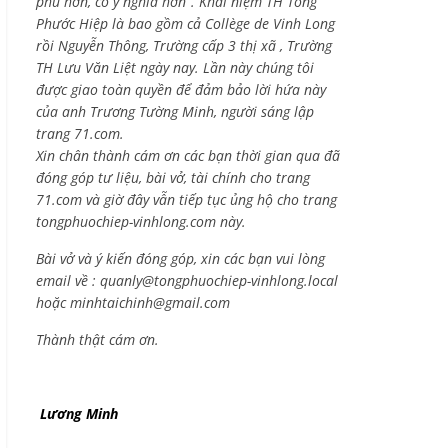
phú hơn, có ý nghĩa hơn”. Khái niệm TH Tống
Phước Hiệp là bao gồm cả
Collège de Vinh Long
rồi Nguyễn Thông,
Trường cấp 3 thị xã , Trường
TH Lưu Văn Liệt ngày nay. Lần này chúng tôi
được giao toàn quyền để đảm bảo lời hứa này
của anh Trương Tường Minh, người sáng lập
trang 71.com.
Xin chân thành cám ơn các bạn thời gian qua đã
đóng góp tư liệu, bài vở, tài chính cho trang
71.com và giờ đây vẫn tiếp tục ủng hộ cho trang
tongphuochiep-vinhlong.com này.
Bài vở và ý kiến đóng góp, xin các bạn vui lòng
email về :
quanly@tongphuochiep-vinhlong.local
hoặc
minhtaichinh@gmail.com
Thành thật cám ơn.
Lương Minh