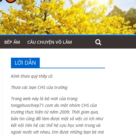
BẾP ẤM
CÂU CHUYỆN VÕ LÂM
LỜI DẪN
Kính thưa quý thầy cô
Thưa các bạn CHS của trường
Trang web này là bộ mới của trang
tongphuochiep71.com do một nhóm CHS của
trường thực hiện từ năm 2009. Thời gian qua,
bản tin cũng đã làm được một số việc có ích như
kết nối liên hệ các thế hệ cựu học sinh trong và
ngoài nước với nhau, tìm được những bạn bè mà