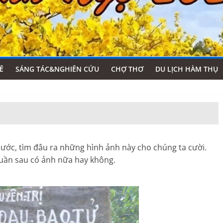
Ê
SÁNG TÁC&NGHIÊN CỨU
CHỢ THƠ
DU LỊCH HÀM THỤ
ước, tìm đâu ra những hình ảnh này cho chúng ta cười.
 tuần sau có ảnh nữa hay không.