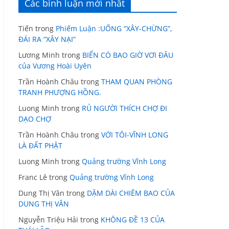
Các bình luận mới nhất
Tiến
trong
Phiếm Luận :UỐNG “XÂY-CHỪNG”,
ĐÁI RA “XÂY NẠI”
Lương Minh
trong
BIỂN CÓ BAO GIỜ VƠI ĐÂU
của Vương Hoài Uyên
Trần Hoành Châu
trong
THAM QUAN PHÒNG
TRANH PHƯỢNG HỒNG.
Luong Minh
trong
RỦ NGƯỜI THÍCH CHỢ ĐI
DẠO CHỢ
Trần Hoành Châu
trong
VỚI TÔI-VĨNH LONG
LÀ ĐẤT PHẬT
Luong Minh
trong
Quảng trường Vĩnh Long
Franc Lê
trong
Quảng trường Vĩnh Long
Dung Thị Vân
trong
DẶM DÀI CHIÊM BAO CỦA
DUNG THỊ VÂN
Nguyễn Triệu Hải
trong
KHÔNG ĐỀ 13 CỦA