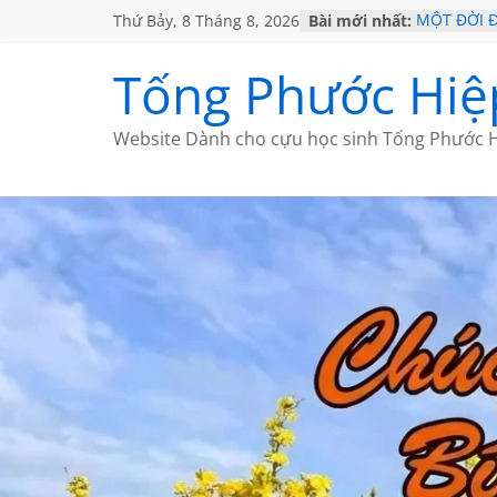
Thứ Bảy, 8 Tháng 8, 2026
Bài mới nhất:
MỘT ĐỜI 
SÁCH
KHÔNG ĐỀ 
Tống Phước Hiệ
CHÙM THƠ
GIÃ TỪ ĐÀ
HỌC SỬ H
Website Dành cho cựu học sinh Tống Phước H