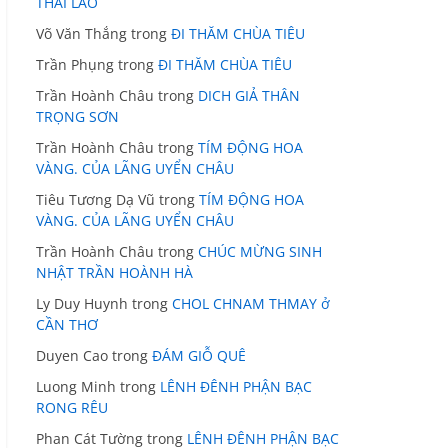
THÁI LÃO
Võ Văn Thắng
trong
ĐI THĂM CHÙA TIÊU
Trần Phụng
trong
ĐI THĂM CHÙA TIÊU
Trần Hoành Châu
trong
DICH GIẢ THÂN
TRỌNG SƠN
Trần Hoành Châu
trong
TÍM ĐỘNG HOA
VÀNG. CỦA LÃNG UYỂN CHÂU
Tiêu Tương Dạ Vũ
trong
TÍM ĐỘNG HOA
VÀNG. CỦA LÃNG UYỂN CHÂU
Trần Hoành Châu
trong
CHÚC MỪNG SINH
NHẬT TRẦN HOÀNH HÀ
Ly Duy Huynh
trong
CHOL CHNAM THMAY ở
CẦN THƠ
Duyen Cao
trong
ĐÁM GIỖ QUÊ
Luong Minh
trong
LÊNH ĐÊNH PHẬN BẠC
RONG RÊU
Phan Cát Tường
trong
LÊNH ĐÊNH PHẬN BẠC