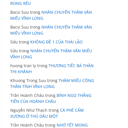
RONG RÊU
Bacsi Suu
trong
NHÂN CHUYẾN THĂM VĂN
MIẾU VĨNH LONG
Bacsi Suu
trong
NHÂN CHUYẾN THĂM VĂN
MIẾU VĨNH LONG
Sửu
trong
KHÔNG ĐỀ 1 CỦA THÁI LÃO
Sửu
trong
NHÂN CHUYẾN THĂM VĂN MIẾU
VĨNH LONG
huong tran ly
trong
THƯƠNG TIẾC BÀ THÂN
THỊ KHÁNH
Khuong Trong Suu
trong
THĂM MIẾU CÔNG
THẦN TỈNH VĨNH LONG
Trần Hoành Châu
trong
BÍNH NGỌ THẲNG
TIẾN CỦA HOÀNH CHÂU
Nguyễn Như Thạch
trong
CÀ PHÊ CẨM
XƯƠNG Ở THỦ DẦU MỘT
Trần Hoành Châu
trong
NHỚ TẾT MONG