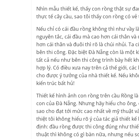
Nhìn mẫu thiết kế, thấy con rồng thật sự đ
thực tế cây cầu, sao tôi thấy con rồng có v
Nếu chỉ có cái đầu rồng không thì như vầy là
nguyên tắc, cái đầu mà cao hơn cái thân và
hơn cái thân và đuôi thì rõ là chúi nhủi. 
bên thi công. Đặc biệt Đà Nẵng còn là một 
tất cả nếu như bên thi công trình bày hết k
hợp lý. Có điều xưa nay trên cả thế giới, cá
cho được ý tưởng của nhà thiết kế. Nếu khô
kiến trúc bất hủ!
Thiết kế hình ảnh con rồng trên cầu Rồng l
con của Đà Nẵng. Nhưng hãy hiểu cho ông, ô
sao cho đạt tới mức cao nhất về mỹ thuật v
thiệt tôi không hiểu rõ ý của tác giả thiết 
định: đầu rồng được thi công đúng như thiết
thuật thì không có gì bàn nữa, nhưng nếu so