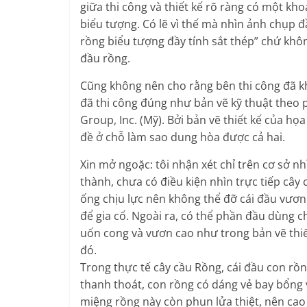
giữa thi công và thiết kế rõ ràng có một k
biểu tượng. Có lẽ vì thế mà nhìn ảnh chụp đ
rồng biểu tượng đầy tính sắt thép” chứ khô
đầu rồng.
Cũng không nên cho rằng bên thi công đã k
đã thi công đúng như bản vẽ kỹ thuật theo p
Group, Inc. (Mỹ). Bởi bản vẽ thiết kế của họ
đề ở chỗ làm sao dung hòa được cả hai.
Xin mở ngoặc: tôi nhận xét chỉ trên cơ sở nh
thành, chưa có điều kiện nhìn trực tiếp cây 
ống chịu lực nên không thể đỡ cái đầu vươn
để gia cố. Ngoài ra, có thể phần đầu dùng c
uốn cong và vươn cao như trong bản vẽ thiế
đó.
Trong thực tế cây cầu Rồng, cái đầu con rồ
thanh thoát, con rồng có dáng vẻ bay bổng v
miệng rồng này còn phun lửa thiệt, nên cao