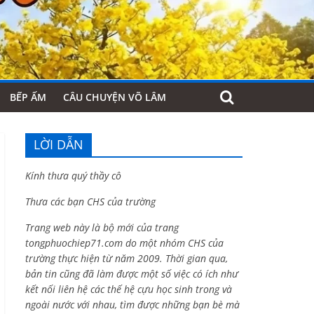
BẾP ẤM
CÂU CHUYỆN VÕ LÂM
LỜI DẪN
Kính thưa quý thầy cô
Thưa các bạn CHS của trường
Trang web này là bộ mới của trang
tongphuochiep71.com do một nhóm CHS của
trường thực hiện từ năm 2009. Thời gian qua,
bản tin cũng đã làm được một số việc có ích như
kết nối liên hệ các thế hệ cựu học sinh trong và
ngoài nước với nhau, tìm được những bạn bè mà