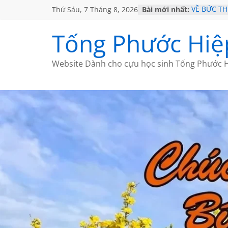
Thứ Sáu, 7 Tháng 8, 2026
Bài mới nhất:
VỀ BỨC T
GẶP Ở MỸ
HỌC SỬ H
Tống Phước Hiệ
MỘT ĐỜI 
SÁCH
BẤT CHỢT
Website Dành cho cựu học sinh Tống Phước H
CÀ PHÊ N