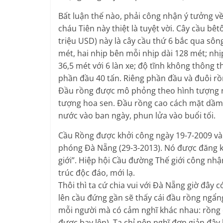
Bất luận thế nào, phải công nhận ý tưởng 
cháu Tiên này thiệt là tuyệt vời. Cây cầu bê
triệu USD) này là cây cầu thứ 6 bắc qua sôn
mét, hai nhịp bên mỗi nhịp dài 128 mét; nhị
36,5 mét với 6 làn xe; độ tĩnh không thông 
phần đầu 40 tấn. Riêng phần đầu và đuôi rồ
Đầu rồng được mô phỏng theo hình tượng rồ
tượng hoa sen. Đầu rồng cao cách mặt dầm 1
nước vào ban ngày, phun lửa vào buổi tối.
Cầu Rồng được khởi công ngày 19-7-2009 và
phóng Đà Nẵng (29-3-2013). Nó được đăng ký 
giới”. Hiệp hội Cầu đường Thế giới công nhậ
trúc độc đáo, mới lạ.
Thôi thì ta cứ chia vui với Đà Nẵng giờ đây 
lên cầu đứng gần sẽ thấy cái đầu rồng ngẩn
mỗi người mà có cảm nghĩ khác nhau: rồng
được bay lên). Ta chỉ nên nghĩ đơn giản đâ