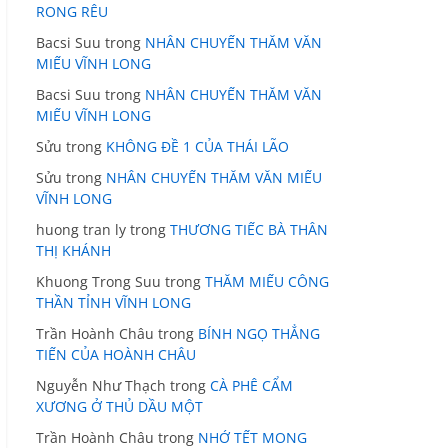
RONG RÊU
Bacsi Suu
trong
NHÂN CHUYẾN THĂM VĂN
MIẾU VĨNH LONG
Bacsi Suu
trong
NHÂN CHUYẾN THĂM VĂN
MIẾU VĨNH LONG
Sửu
trong
KHÔNG ĐỀ 1 CỦA THÁI LÃO
Sửu
trong
NHÂN CHUYẾN THĂM VĂN MIẾU
VĨNH LONG
huong tran ly
trong
THƯƠNG TIẾC BÀ THÂN
THỊ KHÁNH
Khuong Trong Suu
trong
THĂM MIẾU CÔNG
THẦN TỈNH VĨNH LONG
Trần Hoành Châu
trong
BÍNH NGỌ THẲNG
TIẾN CỦA HOÀNH CHÂU
Nguyễn Như Thạch
trong
CÀ PHÊ CẨM
XƯƠNG Ở THỦ DẦU MỘT
Trần Hoành Châu
trong
NHỚ TẾT MONG