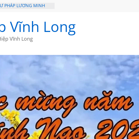
HƯ PHÁP LƯƠNG MINH
ỒI XƯA
p Vĩnh Long
ĐI QUA NHỮNG TRANG
 CỦA CHÂU LỆ DUNG
iệp Vĩnh Long
GẮM NÚI