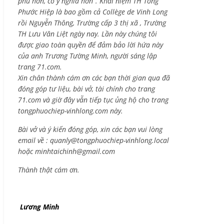
phú hơn, có ý nghĩa hơn”. Khái niệm TH Tống
Phước Hiệp là bao gồm cả
Collège de Vinh Long
rồi Nguyễn Thông,
Trường cấp 3 thị xã , Trường
TH Lưu Văn Liệt ngày nay. Lần này chúng tôi
được giao toàn quyền để đảm bảo lời hứa này
của anh Trương Tường Minh, người sáng lập
trang 71.com.
Xin chân thành cám ơn các bạn thời gian qua đã
đóng góp tư liệu, bài vở, tài chính cho trang
71.com và giờ đây vẫn tiếp tục ủng hộ cho trang
tongphuochiep-vinhlong.com này.
Bài vở và ý kiến đóng góp, xin các bạn vui lòng
email về :
quanly@tongphuochiep-vinhlong.local
hoặc
minhtaichinh@gmail.com
Thành thật cám ơn.
Lương Minh