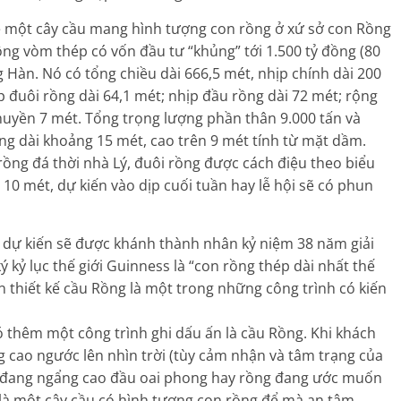
về một cây cầu mang hình tượng con rồng ở xứ sở con Rồng
tông vòm thép có vốn đầu tư “khủng” tới 1.500 tỷ đồng (80
g Hàn. Nó có tổng chiều dài 666,5 mét, nhịp chính dài 200
p đuôi rồng dài 64,1 mét; nhịp đầu rồng dài 72 mét; rộng
thuyền 7 mét. Tổng trọng lượng phần thân 9.000 tấn và
ng dài khoảng 15 mét, cao trên 9 mét tính từ mặt dầm.
ng đá thời nhà Lý, đuôi rồng được cách điệu theo biểu
0 mét, dự kiến vào dịp cuối tuần hay lễ hội sẽ có phun
 dự kiến sẽ được khánh thành nhân kỷ niệm 38 năm giải
kỷ lục thế giới Guinness là “con rồng thép dài nhất thế
n thiết kế cầu Rồng là một trong những công trình có kiến
có thêm một công trình ghi dấu ấn là cầu Rồng. Khi khách
g cao ngước lên nhìn trời (tùy cảm nhận và tâm trạng của
 đang ngẩng cao đầu oai phong hay rồng đang ước muốn
y là một cây cầu có hình tượng con rồng để mà an tâm