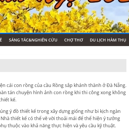
Ê
SÁNG TÁC&NGHIÊN CỨU
CHỢ THƠ
DU LỊCH HÀM THỤ
ện cái con rồng của cầu Rồng sắp khánh thành ở Đà Nẵng.
bàn tán chuyện hình ảnh con rồng khi thi công xong không
hiết kế.
đúng ý đồ thiết kế trong xây dựng giống như bi kịch ngàn
Nhà thiết kế có thể vẽ vời thoải mái để thể hiện ý tưởng
phụ thuộc vào khả năng thực hiện và yêu cầu kỹ thuật.