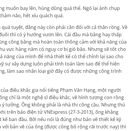
ang muốn bay lên, hùng dũng quá thể. Ngó lại ảnh chụp
ẻ thảm não, hết xíu quách quá.
 quá tuyệt, đằng này còn phải cân đối với cả thân rồng. Về
 đuôi thì có ý hướng vươn lên. Cái đầu mà bằng hay thấp
Ta cũng công bằng mà hoàn toàn thông cảm với khả năng của
khu vực hàng năm có nguy cơ bị gió bão. Nhưng sẽ tốt cho
hả năng của mình để nhà thiết kế có thể chỉnh lại sao cho
c kỹ sư xây dựng luôn phải tính toán làm sao để thể hiện
ng, làm sao nhân loại giờ đây có được những công trình
à của điêu khắc gia nổi tiếng Phạm Văn Hạng, một người
ng chỉ là một nghệ sĩ điêu khắc, vẽ hình tượng con rồng
à ý tưởng. Ông không phải là nhà thi công cầu. Nhưng thú
kế khi trên báo điện tử VNExpress (27-3-2013), ông khẳng
 kế ban đầu. Bởi nếu nói là đúng như bản vẽ thiết kế kỹ
 với bản vẽ của ông (được công bố rộng rãi trước nay) thì