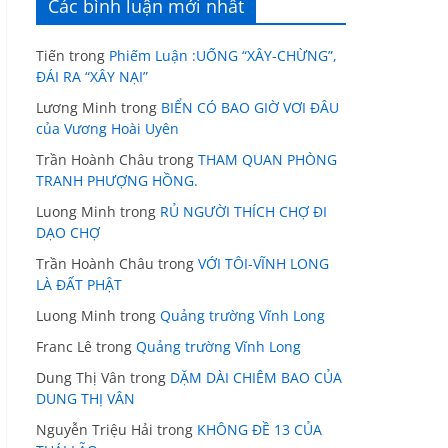
Các bình luận mới nhất
Tiến
trong
Phiếm Luận :UỐNG “XÂY-CHỪNG”,
ĐÁI RA “XÂY NẠI”
Lương Minh
trong
BIỂN CÓ BAO GIỜ VƠI ĐÂU
của Vương Hoài Uyên
Trần Hoành Châu
trong
THAM QUAN PHÒNG
TRANH PHƯỢNG HỒNG.
Luong Minh
trong
RỦ NGƯỜI THÍCH CHỢ ĐI
DẠO CHỢ
Trần Hoành Châu
trong
VỚI TÔI-VĨNH LONG
LÀ ĐẤT PHẬT
Luong Minh
trong
Quảng trường Vĩnh Long
Franc Lê
trong
Quảng trường Vĩnh Long
Dung Thị Vân
trong
DẶM DÀI CHIÊM BAO CỦA
DUNG THỊ VÂN
Nguyễn Triệu Hải
trong
KHÔNG ĐỀ 13 CỦA