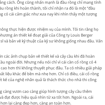
hoảng cách. Ông cũng nhấn mạnh là đầu rồng chỉ mang tính
ầu rồng khi hoàn thành, tôi chỉ nhận ra đó là một “đầu
ng có cái cảm giác như xưa nay khi nhìn thấy một tượng
hông thực hiện được nhiệm vụ của mình. Tôi tin rằng họ
hương án thiết kế đoạt giải của Công ty Louis Berger
a sĩ và bản vẽ kỹ thuật của kỹ sư không giống nhau đâu. Vấn
ìn các ảnh chụp bản vẽ thiết kế và cây cầu khi đã hoàn
cầu ngoài đời. Nhưng nếu nói chỉ vì cái cần cổ rồng có 4
 cao hơn thì không thuyết phục đâu. Ta có nhiều giải pháp
hất liệu khác để bền mà nhẹ hơn. Chỉ có điều, cái cổ rồng
t kế của nghệ nhân quả là thách thức cho nhà thi công
ng càng vươn cao càng giúp hình tượng cây cầu thêm
à đạt được hiệu quả nhìn từ xa tốt hơn. Ngoài ra, cái
 hơn lại càng đẹp hơn, càng an toàn hơn.