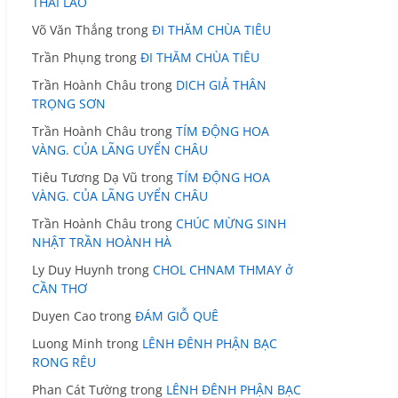
THÁI LÃO
Võ Văn Thắng
trong
ĐI THĂM CHÙA TIÊU
Trần Phụng
trong
ĐI THĂM CHÙA TIÊU
Trần Hoành Châu
trong
DICH GIẢ THÂN
TRỌNG SƠN
Trần Hoành Châu
trong
TÍM ĐỘNG HOA
VÀNG. CỦA LÃNG UYỂN CHÂU
Tiêu Tương Dạ Vũ
trong
TÍM ĐỘNG HOA
VÀNG. CỦA LÃNG UYỂN CHÂU
Trần Hoành Châu
trong
CHÚC MỪNG SINH
NHẬT TRẦN HOÀNH HÀ
Ly Duy Huynh
trong
CHOL CHNAM THMAY ở
CẦN THƠ
Duyen Cao
trong
ĐÁM GIỖ QUÊ
Luong Minh
trong
LÊNH ĐÊNH PHẬN BẠC
RONG RÊU
Phan Cát Tường
trong
LÊNH ĐÊNH PHẬN BẠC