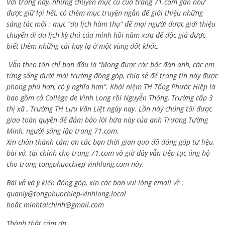
Với trang này, những chuyên mục cũ của trang 71.com gần như
được giữ lại hết, có thêm mục truyện ngắn để giới thiệu những
sáng tác mới ; mục “du lịch hàm thụ” để mọi người được giới thiệu
chuyến đi du lịch kỳ thú của mình hồi năm xưa để độc giả được
biết thêm những cái hay lạ ở một vùng đất khác.
Vẫn theo tôn chỉ ban đầu là “Mong được các bậc đàn anh, các em
từng sống dưới mái trường đóng góp, chia sẻ để trang tin này được
phong phú hơn, có ý nghĩa hơn”. Khái niệm TH Tống Phước Hiệp là
bao gồm cả
Collège de Vinh Long rồi Nguyễn Thông,
Trường cấp 3
thị xã , Trường TH Lưu Văn Liệt ngày nay. Lần này chúng tôi được
giao toàn quyền để đảm bảo lời hứa này của anh Trương Tường
Minh, người sáng lập trang 71.com.
Xin chân thành cám ơn các bạn thời gian qua đã đóng góp tư liệu,
bài vở, tài chính cho trang 71.com và giờ đây vẫn tiếp tục ủng hộ
cho trang tongphuochiep-vinhlong.com này.
Bài vở và ý kiến đóng góp, xin các bạn vui lòng email về :
quanly@tongphuochiep-vinhlong.local
hoặc
minhtaichinh@gmail.com
Thành thật cám ơn.