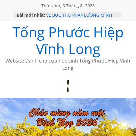
Thứ Năm, 6 Tháng 8, 2026
Bài mới nhất:
VỀ BỨC THƯ PHÁP LƯƠNG MINH
GẶP Ở MỸ
Tống Phước Hiệp
HỌC SỬ HỒI XƯA
MỘT ĐỜI ĐI QUA NHỮNG TRANG
SÁCH
Vĩnh Long
BẤT CHỢT CỦA CHÂU LỆ DUNG
CÀ PHÊ NGẮM NÚI
Website Dành cho cựu học sinh Tống Phước Hiệp Vĩnh
Long