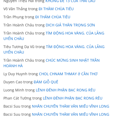
Nguyễn Triệu Hải
trong
KHÔNG ĐỀ 13 CỦA THÁI LÃO
Võ Văn Thắng
trong
ĐI THĂM CHÙA TIÊU
Trần Phụng
trong
ĐI THĂM CHÙA TIÊU
Trần Hoành Châu
trong
DICH GIẢ THÂN TRỌNG SƠN
Trần Hoành Châu
trong
TÍM ĐỘNG HOA VÀNG. CỦA LÃNG
UYỂN CHÂU
Tiêu Tương Dạ Vũ
trong
TÍM ĐỘNG HOA VÀNG. CỦA LÃNG
UYỂN CHÂU
Trần Hoành Châu
trong
CHÚC MỪNG SINH NHẬT TRẦN
HOÀNH HÀ
Ly Duy Huynh
trong
CHOL CHNAM THMAY ở CẦN THƠ
Duyen Cao
trong
ĐÁM GIỖ QUÊ
Luong Minh
trong
LÊNH ĐÊNH PHẬN BẠC RONG RÊU
Phan Cát Tường
trong
LÊNH ĐÊNH PHẬN BẠC RONG RÊU
Bacsi Suu
trong
NHÂN CHUYẾN THĂM VĂN MIẾU VĨNH LONG
Bacsi Suu
trong
NHÂN CHUYẾN THĂM VĂN MIẾU VĨNH LONG