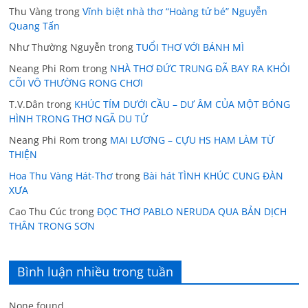
Thu Vàng
trong
Vĩnh biệt nhà thơ “Hoàng tử bé” Nguyễn
Quang Tấn
Như Thường Nguyễn
trong
TUỔI THƠ VỚI BÁNH MÌ
Neang Phi Rom
trong
NHÀ THƠ ĐỨC TRUNG ĐÃ BAY RA KHỎI
CÕI VÔ THƯỜNG RONG CHƠI
T.V.Dân
trong
KHÚC TÍM DƯỚI CẦU – DƯ ÂM CỦA MỘT BÓNG
HÌNH TRONG THƠ NGÃ DU TỬ
Neang Phi Rom
trong
MAI LƯƠNG – CỰU HS HAM LÀM TỪ
THIỆN
Hoa Thu Vàng Hát-Thơ
trong
Bài hát TÌNH KHÚC CUNG ĐÀN
XƯA
Cao Thu Cúc
trong
ĐỌC THƠ PABLO NERUDA QUA BẢN DỊCH
THÂN TRONG SƠN
Bình luận nhiều trong tuần
None found