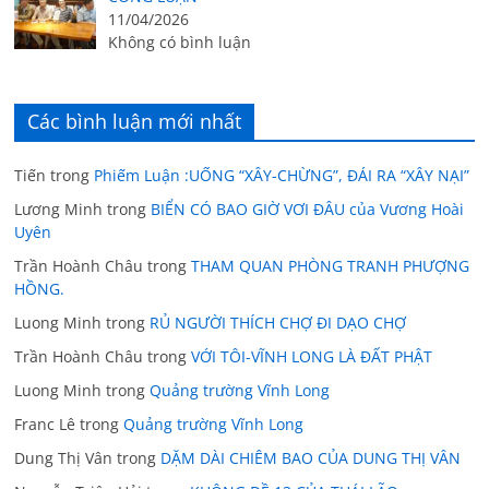
11/04/2026
Không có bình luận
Các bình luận mới nhất
Tiến
trong
Phiếm Luận :UỐNG “XÂY-CHỪNG”, ĐÁI RA “XÂY NẠI”
Lương Minh
trong
BIỂN CÓ BAO GIỜ VƠI ĐÂU của Vương Hoài
Uyên
Trần Hoành Châu
trong
THAM QUAN PHÒNG TRANH PHƯỢNG
HỒNG.
Luong Minh
trong
RỦ NGƯỜI THÍCH CHỢ ĐI DẠO CHỢ
Trần Hoành Châu
trong
VỚI TÔI-VĨNH LONG LÀ ĐẤT PHẬT
Luong Minh
trong
Quảng trường Vĩnh Long
Franc Lê
trong
Quảng trường Vĩnh Long
Dung Thị Vân
trong
DẶM DÀI CHIÊM BAO CỦA DUNG THỊ VÂN