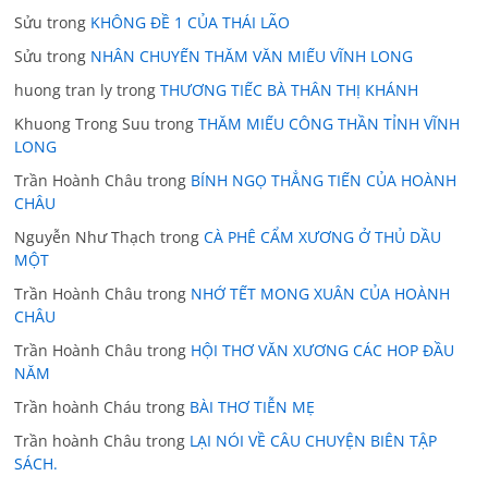
Sửu
trong
KHÔNG ĐỀ 1 CỦA THÁI LÃO
Sửu
trong
NHÂN CHUYẾN THĂM VĂN MIẾU VĨNH LONG
huong tran ly
trong
THƯƠNG TIẾC BÀ THÂN THỊ KHÁNH
Khuong Trong Suu
trong
THĂM MIẾU CÔNG THẦN TỈNH VĨNH
LONG
Trần Hoành Châu
trong
BÍNH NGỌ THẲNG TIẾN CỦA HOÀNH
CHÂU
Nguyễn Như Thạch
trong
CÀ PHÊ CẨM XƯƠNG Ở THỦ DẦU
MỘT
Trần Hoành Châu
trong
NHỚ TẾT MONG XUÂN CỦA HOÀNH
CHÂU
Trần Hoành Châu
trong
HỘI THƠ VĂN XƯƠNG CÁC HOP ĐẦU
NĂM
Trần hoành Cháu
trong
BÀI THƠ TIỄN MẸ
Trần hoành Châu
trong
LẠI NÓI VỀ CÂU CHUYỆN BIÊN TẬP
SÁCH.