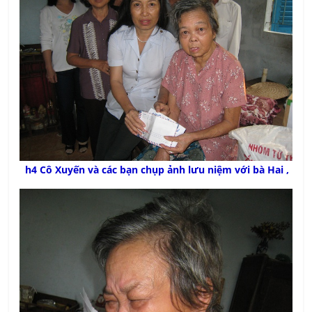
h4 Cô Xuyến và các bạn chụp ảnh lưu niệm với bà Hai ,