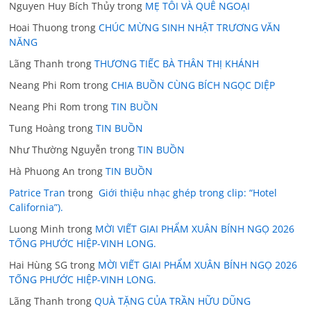
Nguyen Huy Bích Thủy
trong
MẸ TÔI VÀ QUÊ NGOẠI
Hoai Thuong
trong
CHÚC MỪNG SINH NHẬT TRƯƠNG VĂN
NĂNG
Lãng Thanh
trong
THƯƠNG TIẾC BÀ THÂN THỊ KHÁNH
Neang Phi Rom
trong
CHIA BUỒN CÙNG BÍCH NGỌC DIỆP
Neang Phi Rom
trong
TIN BUỒN
Tung Hoàng
trong
TIN BUỒN
Như Thường Nguyễn
trong
TIN BUỒN
Hà Phuong An
trong
TIN BUỒN
Patrice Tran
trong
Giới thiệu nhạc ghép trong clip: “Hotel
California”).
Luong Minh
trong
MỜI VIẾT GIAI PHẨM XUÂN BÍNH NGỌ 2026
TỐNG PHƯỚC HIỆP-VINH LONG.
Hai Hùng SG
trong
MỜI VIẾT GIAI PHẨM XUÂN BÍNH NGỌ 2026
TỐNG PHƯỚC HIỆP-VINH LONG.
Lãng Thanh
trong
QUÀ TẶNG CỦA TRẦN HỮU DŨNG