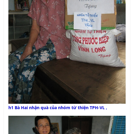
h1 Bà Hai nhận quà của nhóm từ thiện TPH-VL ,