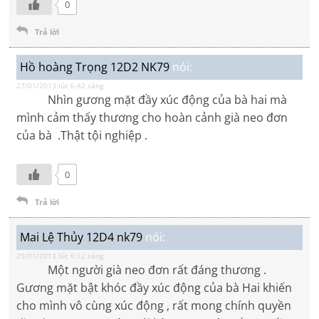
0
Trả lời
Hồ hoàng Trọng 12D2 NK79
nói:
27/01/2013 lúc 6:42 sáng
Nhìn gương mặt đầy xúc động của bà hai mà
mình cảm thấy thương cho hoàn cảnh già neo đơn
của bà .Thật tội nghiệp .
0
Trả lời
Mai Lệ Thủy 12D4 nk79
nói:
29/01/2013 lúc 6:12 sáng
Một người già neo đơn rất đáng thương .
Gương mặt bật khóc đầy xúc động của bà Hai khiến
cho mình vô cùng xúc động , rất mong chính quyền