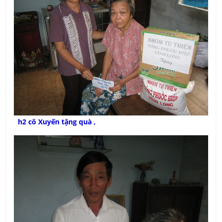
h2 cô Xuyến tặng quà ,