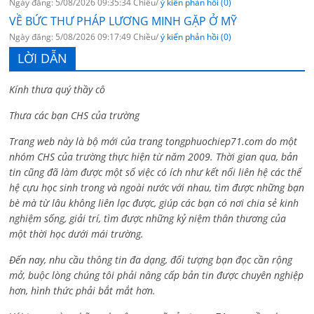
Ngày đăng: 5/08/2026 09:35:34 Chiều/
ý kiến phản hồi (0)
VỀ BỨC THƯ PHÁP LƯƠNG MINH GẶP Ở MỸ
Ngày đăng: 5/08/2026 09:17:49 Chiều/
ý kiến phản hồi (0)
LỜI DẪN
Kính thưa quý thầy cô
Thưa các bạn CHS của trường
Trang web này là bộ mới của trang tongphuochiep71.com do một
nhóm CHS của trường thực hiện từ năm 2009. Thời gian qua, bản
tin cũng đã làm được một số việc có ích như kết nối liên hệ các thế
hệ cựu học sinh trong và ngoài nước với nhau, tìm được những bạn
bè mà từ lâu không liên lạc được, giúp các bạn có nơi chia sẻ kinh
nghiệm sống, giải trí, tìm được những kỷ niệm thân thương của
một thời học dưới mái trường.
Đến nay, nhu cầu thông tin đa dạng, đối tượng bạn đọc cần rộng
mở, buộc lòng chúng tôi phải nâng cấp bản tin được chuyên nghiệp
hơn, hình thức phải bắt mắt hơn.