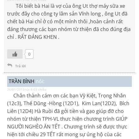
Tôi biết bà Hai là vợ của ông Ut thợ máy sữa xe
trước đây cho công ty lâm sản Vĩnh long , ông Ut đã
chết bà Hai chỉ ở có một mình thôi ,hoàn cảnh rất
đáng thương các bạn nhóm từ thiện đã cho đúng địa
chỉ . RẤT ĐÁNG KHEN .
0
Trả lời
TRẦN BÌNH
nói:
26/01/2013 lúc 6:03 chiều
Chân thành cám ơn các bạn Vỹ Kiệt, Trọng Nhân
(12c3), Thế Dũng -Hồng (12D1), Kim Lan(12D2), Bích
Liên (12D4) Hà Ruồi đã gởi tiền và gạo giúp đỡ cho
nhóm từ thiện TPH-VL thưc hiện chương trình GIÚP
NGƯỜI NGHÈO ĂN TẾT . Chương trình sẽ được thực
hiện tới chiều 29 TẾT rất mong sự ủng hộ cùa các