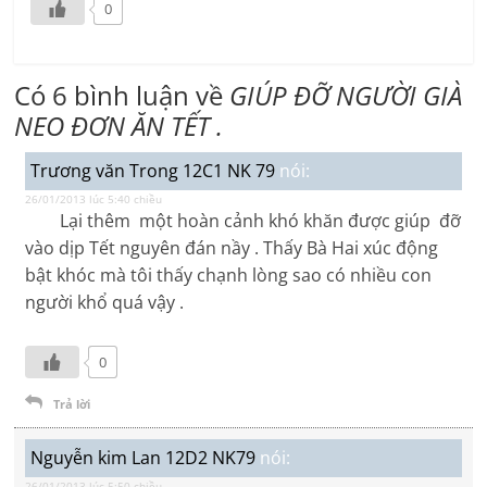
0
Có 6 bình luận về
GIÚP ĐỠ NGƯỜI GIÀ
NEO ĐƠN ĂN TẾT .
Trương văn Trong 12C1 NK 79
nói:
26/01/2013 lúc 5:40 chiều
Lại thêm một hoàn cảnh khó khăn được giúp đỡ
vào dịp Tết nguyên đán nầy . Thấy Bà Hai xúc động
bật khóc mà tôi thấy chạnh lòng sao có nhiều con
người khổ quá vậy .
0
Trả lời
Nguyễn kim Lan 12D2 NK79
nói:
26/01/2013 lúc 5:50 chiều