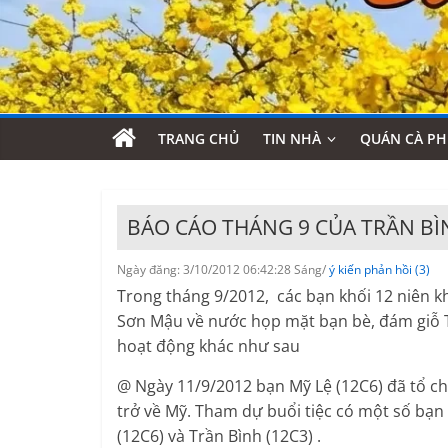
TRANG CHỦ
TIN NHÀ
QUÁN CÀ PH
BÁO CÁO THÁNG 9 CỦA TRẦN BÌ
Ngày đăng: 3/10/2012 06:42:28 Sáng/
ý kiến phản hồi (3)
Trong tháng 9/2012, các bạn khối 12 niên k
Sơn Mậu về nước họp mặt bạn bè, đám giỗ 
hoạt động khác như sau
@ Ngày 11/9/2012 bạn Mỹ Lệ (12C6) đã tổ chứ
trở về Mỹ. Tham dự buổi tiệc có một số bạn
(12C6) và Trần Bình (12C3) .