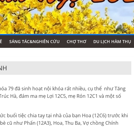
Ê
SÁNG TÁC&NGHIÊN CỨU
CHỢ THƠ
DU LỊCH HÀM THỤ
NH
hóa 79 đã sinh hoạt nội khóa rất nhiều, cụ thể như Tăng
Trúc Hà, đám ma mẹ Lợi 12C5, mẹ Rón 12C1 và một số
c buổi tiệc chia tay tại nhà của bạn Hoa (12C6) trước khi
 bè cũ như Phấn (12A3), Hoa, Thu Ba, Vợ chồng Chính