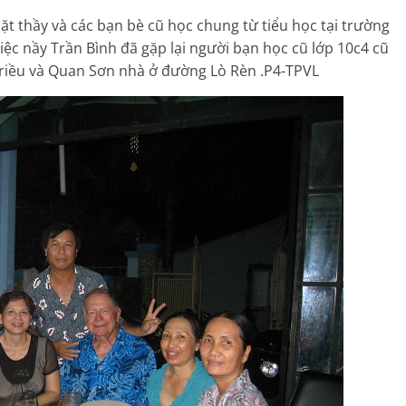
 thầy và các bạn bè cũ học chung từ tiểu học tại trường
ệc nầy Trần Bình đã gặp lại người bạn học cũ lớp 10c4 cũ
Triều và Quan Sơn nhà ở đường Lò Rèn .P4-TPVL