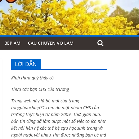
BẾP ẤM
CÂU CHUYỆN VÕ LÂM
LỜI DẪN
Kính thưa quý thầy cô
Thưa các bạn CHS của trường
Trang web này là bộ mới của trang
tongphuochiep71.com do một nhóm CHS của
trường thực hiện từ năm 2009. Thời gian qua,
bản tin cũng đã làm được một số việc có ích như
kết nối liên hệ các thế hệ cựu học sinh trong và
ngoài nước với nhau, tìm được những bạn bè mà