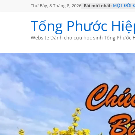
Thứ Bảy, 8 Tháng 8, 2026
Bài mới nhất:
MỘT ĐỜI 
SÁCH
KHÔNG ĐỀ 
Tống Phước Hiệ
CHÙM THƠ
GIÃ TỪ ĐÀ
HỌC SỬ H
Website Dành cho cựu học sinh Tống Phước H