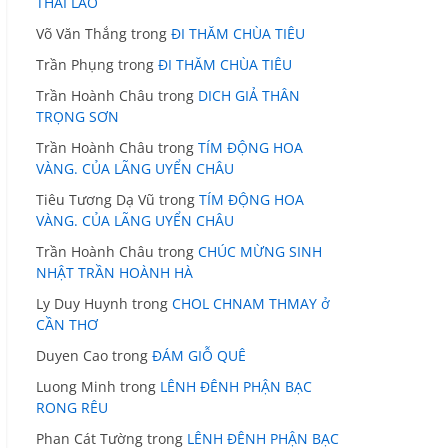
THÁI LÃO
Võ Văn Thắng
trong
ĐI THĂM CHÙA TIÊU
Trần Phụng
trong
ĐI THĂM CHÙA TIÊU
Trần Hoành Châu
trong
DICH GIẢ THÂN
TRỌNG SƠN
Trần Hoành Châu
trong
TÍM ĐỘNG HOA
VÀNG. CỦA LÃNG UYỂN CHÂU
Tiêu Tương Dạ Vũ
trong
TÍM ĐỘNG HOA
VÀNG. CỦA LÃNG UYỂN CHÂU
Trần Hoành Châu
trong
CHÚC MỪNG SINH
NHẬT TRẦN HOÀNH HÀ
Ly Duy Huynh
trong
CHOL CHNAM THMAY ở
CẦN THƠ
Duyen Cao
trong
ĐÁM GIỖ QUÊ
Luong Minh
trong
LÊNH ĐÊNH PHẬN BẠC
RONG RÊU
Phan Cát Tường
trong
LÊNH ĐÊNH PHẬN BẠC