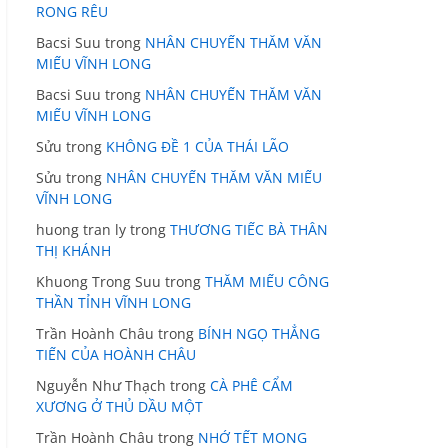
RONG RÊU
Bacsi Suu
trong
NHÂN CHUYẾN THĂM VĂN
MIẾU VĨNH LONG
Bacsi Suu
trong
NHÂN CHUYẾN THĂM VĂN
MIẾU VĨNH LONG
Sửu
trong
KHÔNG ĐỀ 1 CỦA THÁI LÃO
Sửu
trong
NHÂN CHUYẾN THĂM VĂN MIẾU
VĨNH LONG
huong tran ly
trong
THƯƠNG TIẾC BÀ THÂN
THỊ KHÁNH
Khuong Trong Suu
trong
THĂM MIẾU CÔNG
THẦN TỈNH VĨNH LONG
Trần Hoành Châu
trong
BÍNH NGỌ THẲNG
TIẾN CỦA HOÀNH CHÂU
Nguyễn Như Thạch
trong
CÀ PHÊ CẨM
XƯƠNG Ở THỦ DẦU MỘT
Trần Hoành Châu
trong
NHỚ TẾT MONG