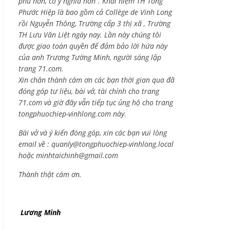
phú hơn, có ý nghĩa hơn”. Khái niệm TH Tống
Phước Hiệp là bao gồm cả
Collège de Vinh Long
rồi Nguyễn Thông,
Trường cấp 3 thị xã , Trường
TH Lưu Văn Liệt ngày nay. Lần này chúng tôi
được giao toàn quyền để đảm bảo lời hứa này
của anh Trương Tường Minh, người sáng lập
trang 71.com.
Xin chân thành cám ơn các bạn thời gian qua đã
đóng góp tư liệu, bài vở, tài chính cho trang
71.com và giờ đây vẫn tiếp tục ủng hộ cho trang
tongphuochiep-vinhlong.com này.
Bài vở và ý kiến đóng góp, xin các bạn vui lòng
email về :
quanly@tongphuochiep-vinhlong.local
hoặc
minhtaichinh@gmail.com
Thành thật cám ơn.
Lương Minh