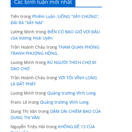
Các bình luận mới nhất
Tiến
trong
Phiếm Luận :UỐNG “XÂY-CHỪNG”,
ĐÁI RA “XÂY NẠI”
Lương Minh
trong
BIỂN CÓ BAO GIỜ VƠI ĐÂU
của Vương Hoài Uyên
Trần Hoành Châu
trong
THAM QUAN PHÒNG
TRANH PHƯỢNG HỒNG.
Luong Minh
trong
RỦ NGƯỜI THÍCH CHỢ ĐI
DẠO CHỢ
Trần Hoành Châu
trong
VỚI TÔI-VĨNH LONG
LÀ ĐẤT PHẬT
Luong Minh
trong
Quảng trường Vĩnh Long
Franc Lê
trong
Quảng trường Vĩnh Long
Dung Thị Vân
trong
DẶM DÀI CHIÊM BAO CỦA
DUNG THỊ VÂN
Nguyễn Triệu Hải
trong
KHÔNG ĐỀ 13 CỦA