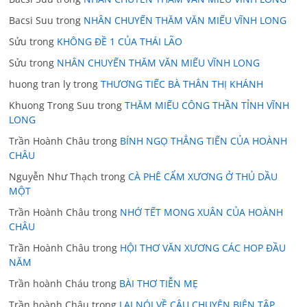
Bacsi Suu
trong
NHÂN CHUYẾN THĂM VĂN MIẾU VĨNH LONG
Sửu
trong
KHÔNG ĐỀ 1 CỦA THÁI LÃO
Sửu
trong
NHÂN CHUYẾN THĂM VĂN MIẾU VĨNH LONG
huong tran ly
trong
THƯƠNG TIẾC BÀ THÂN THỊ KHÁNH
Khuong Trong Suu
trong
THĂM MIẾU CÔNG THẦN TỈNH VĨNH
LONG
Trần Hoành Châu
trong
BÍNH NGỌ THẲNG TIẾN CỦA HOÀNH
CHÂU
Nguyễn Như Thạch
trong
CÀ PHÊ CẨM XƯƠNG Ở THỦ DẦU
MỘT
Trần Hoành Châu
trong
NHỚ TẾT MONG XUÂN CỦA HOÀNH
CHÂU
Trần Hoành Châu
trong
HỘI THƠ VĂN XƯƠNG CÁC HOP ĐẦU
NĂM
Trần hoành Cháu
trong
BÀI THƠ TIỄN MẸ
Trần hoành Châu
trong
LẠI NÓI VỀ CÂU CHUYỆN BIÊN TẬP