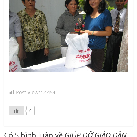
Post Views:
2.454
0
Có 5 bình luận về
GIÚP ĐỠ GIÁO DÂN