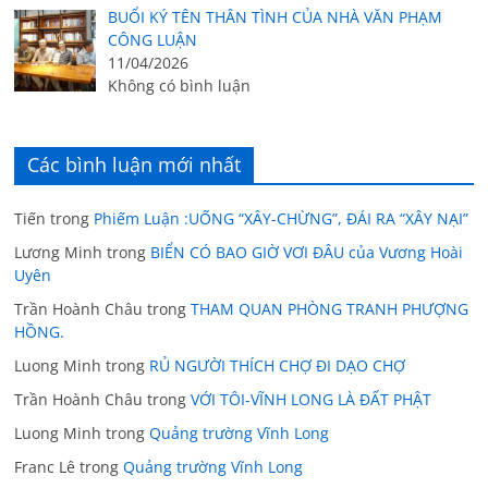
BUỔI KÝ TÊN THÂN TÌNH CỦA NHÀ VĂN PHẠM
CÔNG LUẬN
11/04/2026
Không có bình luận
Các bình luận mới nhất
Tiến
trong
Phiếm Luận :UỐNG “XÂY-CHỪNG”, ĐÁI RA “XÂY NẠI”
Lương Minh
trong
BIỂN CÓ BAO GIỜ VƠI ĐÂU của Vương Hoài
Uyên
Trần Hoành Châu
trong
THAM QUAN PHÒNG TRANH PHƯỢNG
HỒNG.
Luong Minh
trong
RỦ NGƯỜI THÍCH CHỢ ĐI DẠO CHỢ
Trần Hoành Châu
trong
VỚI TÔI-VĨNH LONG LÀ ĐẤT PHẬT
Luong Minh
trong
Quảng trường Vĩnh Long
Franc Lê
trong
Quảng trường Vĩnh Long