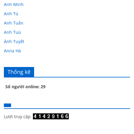
Anh Minh
Anh Tú
Anh Tuấn
Anh Tuù
Ánh Tuyết
Anna Hà
Anth Đoàn
Âu Tú Vân
Thống kê
Bác sĩ Hoa
Số người online: 29
Bác sĩ Stephen Mak
Bác Đạt
Bác Đạt
Bạch Cúc
Lượt truy cập:
Bạch Huệ