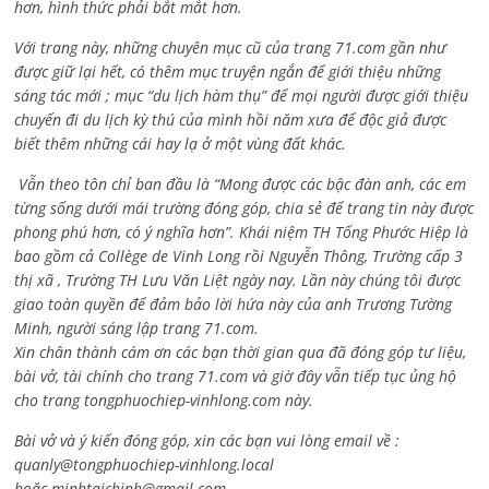
hơn, hình thức phải bắt mắt hơn.
Với trang này, những chuyên mục cũ của trang 71.com gần như
được giữ lại hết, có thêm mục truyện ngắn để giới thiệu những
sáng tác mới ; mục “du lịch hàm thụ” để mọi người được giới thiệu
chuyến đi du lịch kỳ thú của mình hồi năm xưa để độc giả được
biết thêm những cái hay lạ ở một vùng đất khác.
Vẫn theo tôn chỉ ban đầu là “Mong được các bậc đàn anh, các em
từng sống dưới mái trường đóng góp, chia sẻ để trang tin này được
phong phú hơn, có ý nghĩa hơn”. Khái niệm TH Tống Phước Hiệp là
bao gồm cả
Collège de Vinh Long rồi Nguyễn Thông,
Trường cấp 3
thị xã , Trường TH Lưu Văn Liệt ngày nay. Lần này chúng tôi được
giao toàn quyền để đảm bảo lời hứa này của anh Trương Tường
Minh, người sáng lập trang 71.com.
Xin chân thành cám ơn các bạn thời gian qua đã đóng góp tư liệu,
bài vở, tài chính cho trang 71.com và giờ đây vẫn tiếp tục ủng hộ
cho trang tongphuochiep-vinhlong.com này.
Bài vở và ý kiến đóng góp, xin các bạn vui lòng email về :
quanly@tongphuochiep-vinhlong.local
hoặc
minhtaichinh@gmail.com