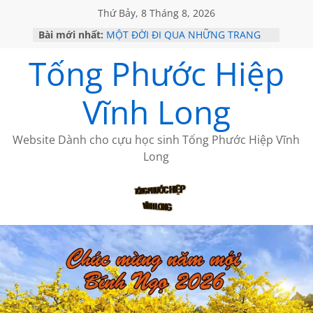
Thứ Bảy, 8 Tháng 8, 2026
Bài mới nhất:
MỘT ĐỜI ĐI QUA NHỮNG TRANG
SÁCH
Tống Phước Hiệp
KHÔNG ĐỀ 19 CỦA THÁI LÃO
CHÙM THƠ CỦA BÍCH HÀ
GIÃ TỪ ĐÀ LẠT của ANTH ĐOÀN
Vĩnh Long
HỌC SỬ HỒI XƯA
Website Dành cho cựu học sinh Tống Phước Hiệp Vĩnh
Long