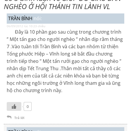
NGHÈO Ở HỘI THÁNH TIN LÀNH VL
TRẦN BÌNH
nói:
06/09/2012 lúc 10:23 chiều
Đây là 10 phần gạo sau cùng trong chương trình
” Một tấn gạo cho người nghèo ” nhân dịp rằm tháng
7 .Vào tuần tới Trần Bình và các bạn nhóm từ thiện
Tống phước Hiệp – Vĩnh long sẽ bắt đầu chương
trình tiếp theo ” Một tấn rưởi gạo cho người nghèo ”
nhân dịp Tết Trung Thu .Thân mời tất cả thầy cô các
anh chị em của tất cả các niên khóa và bạn bè từng
học những ngôi trường ở Vĩnh long tham gia và ũng
hộ cho chương trình nầy.
0
Trả lời