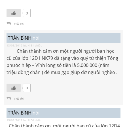
0
Trả lời
TRẦN BÌNH
nói:
13/09/2012 lúc 4:51 chiều
Chân thành cám ơn một người người bạn học
cũ của lớp 12D1 NK79 đã tặng vào quỷ từ thiện Tống
phước hiệp – Vĩnh long số tiền là 5.000.000 (năm
triệu đồng chẳn ) để mua gạo giúp đỡ người nghèo .
0
Trả lời
TRẦN BÌNH
nói:
15/09/2012 lúc 8:00 chiều
Chân thành cám ơn một người bạn cũ của lớp 12D4