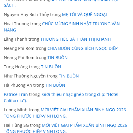
SÁCH.
Nguyen Huy Bích Thủy
trong
MẸ TÔI VÀ QUÊ NGOẠI
Hoai Thuong
trong
CHÚC MỪNG SINH NHẬT TRƯƠNG VĂN
NĂNG
Lãng Thanh
trong
THƯƠNG TIẾC BÀ THÂN THỊ KHÁNH
Neang Phi Rom
trong
CHIA BUỒN CÙNG BÍCH NGỌC DIỆP
Neang Phi Rom
trong
TIN BUỒN
Tung Hoàng
trong
TIN BUỒN
Như Thường Nguyễn
trong
TIN BUỒN
Hà Phuong An
trong
TIN BUỒN
Patrice Tran
trong
Giới thiệu nhạc ghép trong clip: “Hotel
California”).
Luong Minh
trong
MỜI VIẾT GIAI PHẨM XUÂN BÍNH NGỌ 2026
TỐNG PHƯỚC HIỆP-VINH LONG.
Hai Hùng SG
trong
MỜI VIẾT GIAI PHẨM XUÂN BÍNH NGỌ 2026
TỐNG PHƯỚC HIỆP-VINH LONG.