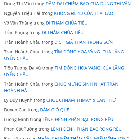
Dung Thị Vân
trong
DẶM DÀI CHIÊM BAO CỦA DUNG THỊ VÂN
Nguyễn Triệu Hải
trong
KHÔNG ĐỀ 13 CỦA THÁI LÃO
Võ Văn Thắng
trong
ĐI THĂM CHÙA TIÊU
Trần Phụng
trong
ĐI THĂM CHÙA TIÊU
Trần Hoành Châu
trong
DICH GIẢ THÂN TRỌNG SƠN
Trần Hoành Châu
trong
TÍM ĐỘNG HOA VÀNG. CỦA LÃNG
UYỂN CHÂU
Tiêu Tương Dạ Vũ
trong
TÍM ĐỘNG HOA VÀNG. CỦA LÃNG
UYỂN CHÂU
Trần Hoành Châu
trong
CHÚC MỪNG SINH NHẬT TRẦN
HOÀNH HÀ
Ly Duy Huynh
trong
CHOL CHNAM THMAY ở CẦN THƠ
Duyen Cao
trong
ĐÁM GIỖ QUÊ
Luong Minh
trong
LÊNH ĐÊNH PHẬN BẠC RONG RÊU
Phan Cát Tường
trong
LÊNH ĐÊNH PHẬN BẠC RONG RÊU
Bacsi Suu
trong
NHÂN CHUYẾN THĂM VĂN MIẾU VĨNH LONG